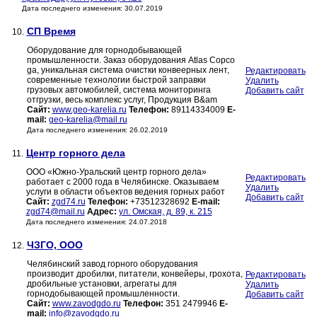
Дата последнего изменения: 30.07.2019
СП Время
10.
Оборудование для горнодобывающей
промышленности. Заказ оборудования Atlas Copco
ga, уникальная система очистки конвеерных лент,
Редактировать
современные технологии быстрой заправки
Удалить
грузовых автомобилей, система мониторинга
Добавить сайт
отгрузки, весь комплекс услуг, Продукция B&am
Сайт:
www.geo-karelia.ru
Телефон:
89114334009
E-
mail:
geo-karelia@mail.ru
Дата последнего изменения: 26.02.2019
Центр горного дела
11.
ООО «Южно-Уральский центр горного дела»
Редактировать
работает с 2000 года в Челябинске. Оказываем
Удалить
услуги в области объектов ведения горных работ
Добавить сайт
Сайт:
zgd74.ru
Телефон:
+73512328692
E-mail:
zgd74@mail.ru
Адрес:
ул. Омская, д. 89, к. 215
Дата последнего изменения: 24.07.2018
ЧЗГО, ООО
12.
Челябинский завод горного оборудования
производит дробилки, питатели, конвейеры, грохота,
Редактировать
дробильные установки, агрегаты для
Удалить
горнодобывающей промышленности.
Добавить сайт
Сайт:
www.zavodgdo.ru
Телефон:
351 2479946
E-
mail:
info@zavodgdo.ru