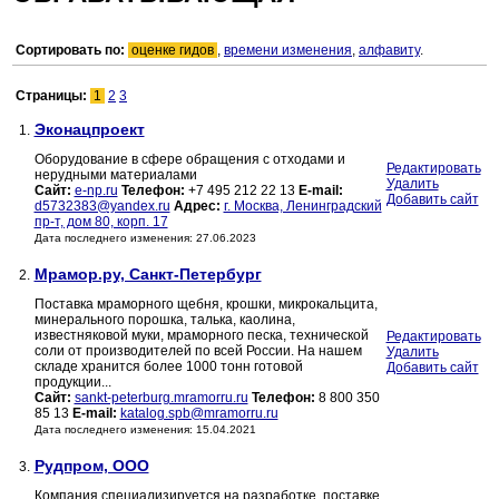
Сортировать по:
оценке гидов
,
времени изменения
,
алфавиту
.
Страницы:
1
2
3
Эконацпроект
1.
Оборудование в сфере обращения с отходами и
Редактировать
нерудными материалами
Удалить
Сайт:
e-np.ru
Телефон:
+7 495 212 22 13
E-mail:
Добавить сайт
d5732383@yandex.ru
Адрес:
г. Москва, Ленинградский
пр-т, дом 80, корп. 17
Дата последнего изменения: 27.06.2023
Мрамор.ру, Санкт-Петербург
2.
Поставка мраморного щебня, крошки, микрокальцита,
минерального порошка, талька, каолина,
известняковой муки, мраморного песка, технической
Редактировать
соли от производителей по всей России. На нашем
Удалить
складе хранится более 1000 тонн готовой
Добавить сайт
продукции...
Сайт:
sankt-peterburg.mramorru.ru
Телефон:
8 800 350
85 13
E-mail:
katalog.spb@mramorru.ru
Дата последнего изменения: 15.04.2021
Рудпром, ООО
3.
Компания специализируется на разработке, поставке