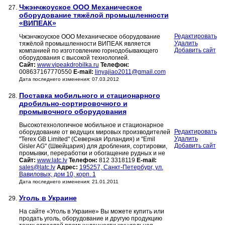
Чжэнчжоуское ООО Механическое
27.
оборудование тяжёлой промышленности
«ВИПЕАК»
Редактировать
Чжэнчжоуское ООО Механическое оборудование
Удалить
тяжёлой промышленности ВИПЕАК является
Добавить сайт
компанией по изготовлению горнодобывающего
оборудования с высокой технологией.
Сайт:
www.vipeakdrobilka.ru
Телефон:
008637167770550
E-mail:
linyajiao2011@gmail.com
Дата последнего изменения: 07.03.2012
Поставка мобильного и стационарного
28.
дробильно-сортировочного и
промывочного оборудования
Высокотехнологичное мобильное и стационарное
Редактировать
оборудование от ведущих мировых производителей
Удалить
"Terex GB Limited" (Северная Ирландия) и "Emil
Добавить сайт
Gisler AG" (Швейцария) для дробления, сортировки,
промывки, переработки и обогащение рудных и не
Сайт:
www.latc.lv
Телефон:
812 3318119
E-mail:
sales@latc.lv
Адрес:
195257, Санкт-Петербург, ул.
Вавиловых, дом 10, корп. 1
Дата последнего изменения: 21.01.2011
Уголь в Украине
29.
На сайте «Уголь в Украине» Вы можете купить или
продать уголь, оборудование и другую продукцию