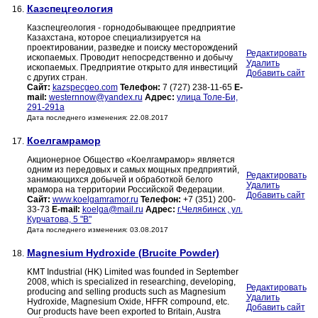
Казспецгеология
16.
Казспецгеология - горнодобывающее предприятие
Казахстана, которое специализируется на
проектировании, разведке и поиску месторождений
Редактировать
ископаемых. Проводит непосредственно и добычу
Удалить
ископаемых. Предприятие открыто для инвестиций
Добавить сайт
с других стран.
Сайт:
kazspecgeo.com
Телефон:
7 (727) 238-11-65
E-
mail:
westernnow@yandex.ru
Адрес:
улица Толе-Би,
291-291а
Дата последнего изменения: 22.08.2017
Коелгамрамор
17.
Акционерное Общество «Коелгамрамор» является
одним из передовых и самых мощных предприятий,
Редактировать
занимающихся добычей и обработкой белого
Удалить
мрамора на территории Российской Федерации.
Добавить сайт
Сайт:
www.koelgamramor.ru
Телефон:
+7 (351) 200-
33-73
E-mail:
koelga@mail.ru
Адрес:
г.Челябинск , ул.
Курчатова, 5 "В"
Дата последнего изменения: 03.08.2017
Magnesium Hydroxide (Brucite Powder)
18.
KMT Industrial (HK) Limited was founded in September
2008, which is specialized in researching, developing,
Редактировать
producing and selling products such as Magnesium
Удалить
Hydroxide, Magnesium Oxide, HFFR compound, etc.
Добавить сайт
Our products have been exported to Britain, Austra