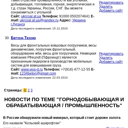
таких отраслей промышленности как угольная,
Редактировать
добывающая, топливная, горная, энергетическая и
Удалить
т.д. стран Украины, России, СНГ. Вы можете
Добавить сайт
ознакомиться с угольной
Сайт:
ukrcoal.at.ua
Телефон:
91000 0502074641
E-
mail:
ukrcoal.at.ua@yandex.ru
Адрес:
Украина
г.Луганск
Дата последнего изменения: 15.12.2010
Бетон-Техно
30.
Весы для фронтальных ковшовых погрузчиков, весы
динамические, погрузчик фронтальный,
оборудование жби, весы для погрузчиков. Немецкая
Редактировать
компания Pfreundt (Пфроиндт) является
Удалить
признанным лидером в производстве мобильных
Добавить сайт
систем для взвешивания груза.
Сайт:
www.vesi-d.ru
Телефон:
+7(916) 477-12-55
E-
mail:
1234beton@gmail.com
Дата последнего изменения: 22.03.2010
Страницы:
1
2
3
НОВОСТИ ПО ТЕМЕ "ГОРНОДОБЫВАЮЩАЯ И
ОБРАБАТЫВАЮЩАЯ / ПРОМЫШЛЕННОСТЬ"
В России обнаружили новый минерал, который стоит дороже золота
Его назвали "Кольский ашкрофтин"