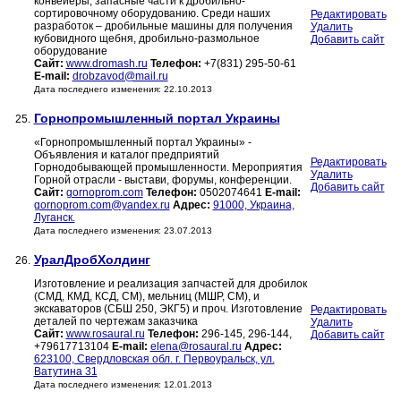
конвейеры, запасные части к дробильно-
сортировочному оборудованию. Среди наших
Редактировать
разработок – дробильные машины для получения
Удалить
кубовидного щебня, дробильно-размольное
Добавить сайт
оборудование
Сайт:
www.dromash.ru
Телефон:
+7(831) 295-50-61
E-mail:
drobzavod@mail.ru
Дата последнего изменения: 22.10.2013
Горнопромышленный портал Украины
25.
«Горнопромышленный портал Украины» -
Объявления и каталог предприятий
Редактировать
Горнодобывающей промышленности. Мероприятия
Удалить
Горной отрасли - выстави, форумы, конференции.
Добавить сайт
Сайт:
gornoprom.com
Телефон:
0502074641
E-mail:
gornoprom.com@yandex.ru
Адрес:
91000, Украина,
Луганск.
Дата последнего изменения: 23.07.2013
УралДробХолдинг
26.
Изготовление и реализация запчастей для дробилок
(СМД, КМД, КСД, СМ), мельниц (МШР, СМ), и
экскаваторов (СБШ 250, ЭКГ5) и проч. Изготовление
Редактировать
деталей по чертежам заказчика
Удалить
Сайт:
www.rosaural.ru
Телефон:
296-145, 296-144,
Добавить сайт
+79617713104
E-mail:
elena@rosaural.ru
Адрес:
623100, Свердловская обл. г. Первоуральск, ул.
Ватутина 31
Дата последнего изменения: 12.01.2013