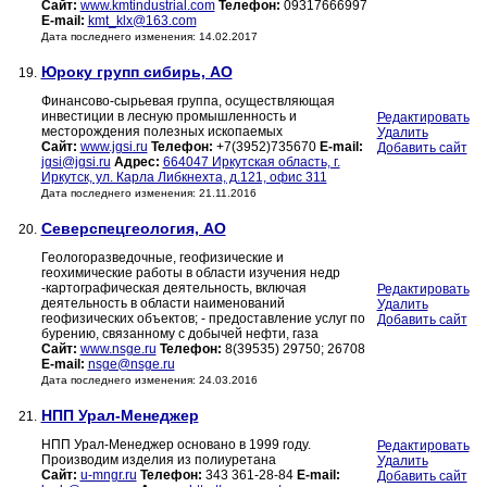
Сайт:
www.kmtindustrial.com
Телефон:
09317666997
E-mail:
kmt_klx@163.com
Дата последнего изменения: 14.02.2017
Юроку групп сибирь, АО
19.
Финансово-сырьевая группа, осуществляющая
инвестиции в лесную промышленность и
Редактировать
месторождения полезных ископаемых
Удалить
Сайт:
www.jgsi.ru
Телефон:
+7(3952)735670
E-mail:
Добавить сайт
jgsi@jgsi.ru
Адрес:
664047 Иркутская область, г.
Иркутск, ул. Карла Либкнехта, д.121, офис 311
Дата последнего изменения: 21.11.2016
Северспецгеология, АО
20.
Геологоразведочные, геофизические и
геохимические работы в области изучения недр
-картографическая деятельность, включая
Редактировать
деятельность в области наименований
Удалить
геофизических объектов; - предоставление услуг по
Добавить сайт
бурению, связанному с добычей нефти, газа
Сайт:
www.nsge.ru
Телефон:
8(39535) 29750; 26708
E-mail:
nsge@nsge.ru
Дата последнего изменения: 24.03.2016
НПП Урал-Менеджер
21.
НПП Урал-Менеджер основано в 1999 году.
Редактировать
Производим изделия из полиуретана
Удалить
Сайт:
u-mngr.ru
Телефон:
343 361-28-84
E-mail:
Добавить сайт