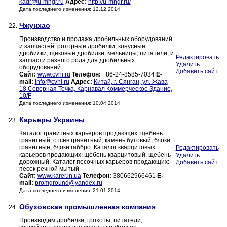
kadr@u-mngr.ru
Адрес:
http://u-mngr.ru/
Дата последнего изменения: 12.12.2014
Чжунхао
22.
Производство и продажа дробильных оборудований
и запчастей: роторные дробилки, конусные
дробилки, щековые дробилки, мельницы, питатели, и
Редактировать
запчасти разного рода для дробильных
Удалить
оборудований.
Добавить сайт
Сайт:
www.cvhi.ru
Телефон:
+86-24-8585-7034
E-
mail:
info@cvhi.ru
Адрес:
Китай, г. Сянган, ул. Жава
18 Северная Точка, Карнавал Коммерческое Здание,
10/F
Дата последнего изменения: 10.04.2014
Карьеры Украины
23.
Каталог гранитных карьеров продающих: щебень
гранитный, отсев гранитный, камень бутовый, блоки
гранитные, блоки габбро. Каталог кварцитовых
Редактировать
карьеров продающих: щебень кварцитовый, щебень
Удалить
дорожный. Каталог песочных карьеров продающих:
Добавить сайт
песок речной мытый
Сайт:
www.karer.in.ua
Телефон:
380662966461
E-
mail:
promground@yandex.ru
Дата последнего изменения: 21.01.2014
Обуховская промышленная компания
24.
Производим дробилки, грохоты, питатели,