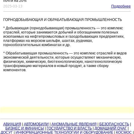
почти на 20%
2025-03-13
Подробнее
ГОРНОДОБЫВАЮЩАЯ И ОБРАБАТЫВАЮЩАЯ ПРОМЫШЛЕННОСТЬ
* Добывающая (горнодобывающая) промышленность — это комплекс
отраслей, которые занимаются добычей и обогащением полезных
ископаемых на нефтепромысловых и газодобывающих предприятиях,
платформах на морском шельфе, шахтах, рудниках,
горнообогатительных комбинатах и др.
* Обрабатывающая промышленность — это комплекс отраслей и видов
экономической деятельности, которые осуществляют механическую,
физическую, химическую, биотехнологическую, нанотехнологическую
трансформацию материалов в новый продукт, а также сборку
компонентов.
АВИАЦИЯ
|
АВТОМОБИЛИ
|
АНОМАЛЬНЫЕ ЯВЛЕНИЯ
|
БЕЗОПАСНОСТЬ
|
БИЗНЕС И ФИНАНСЫ
|
ГОСУДАРСТВО И ВЛАСТЬ
|
ДОМАШНИЙ ОЧАГ
|
ДОСУГ
|
ИНФОРМАЦИОННЫЕ ТЕХНОЛОГИИ И ОБОРУДОВАНИЕ
|
КОСМОС
|