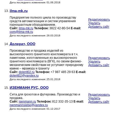
Дата последнего изменения: 01.06.2018
ilma-mk.ru
13.
Предприятие полного цикла по производству
Редактировать
средств автоматизации и систем управления
Удалить
горношахтным оборудованием.
Добавить сайт
Сайт:
ilma-mk.ru
Телефон:
3822 42-80-54
E-mail:
com@ilma-mk.ru
Дата последнего изменения: 26.03.2018
Долерит, ООО
14.
Производство и продажа изделий из
высокопрочного гранитного конгломерата в т.ч.
памятники, изготовленные из высокопрочного
Редактировать
гранитного конгломерата (ВГК), по своим физико-
Удалить
механическим свойствам не уступают природному
Добавить сайт
камню – мрамору и граниту
Сайт:
dolerit02.ru
Телефон:
+7 987 485 29 63
E-mail:
dolerit02@yandex.ru
Дата последнего изменения: 25.01.2018
ИЗЕНМАНН РУС, ООО
15.
Сита для грохотов и футеровка. Производство и
Редактировать
продажа.
Удалить
Сайт:
isenmann.ru
Телефон:
812 332-35-13
E-mail:
Добавить сайт
isenmannsiebe@yandex.ru
Дата последнего изменения: 01.12.2017