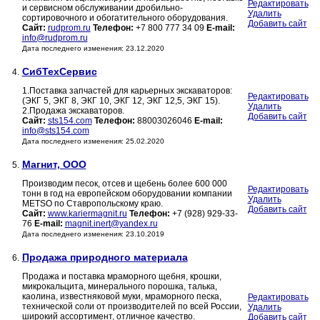
Редактировать
и сервисном обслуживании дробильно-
Удалить
сортировочного и обогатительного оборудования.
Добавить сайт
Сайт:
rudprom.ru
Телефон:
+7 800 777 34 09
E-mail:
info@rudprom.ru
Дата последнего изменения: 23.12.2020
СибТехСервис
4.
1.Поставка запчастей для карьерных экскаваторов:
Редактировать
(ЭКГ 5, ЭКГ 8, ЭКГ 10, ЭКГ 12, ЭКГ 12,5, ЭКГ 15).
Удалить
2.Продажа экскаваторов.
Добавить сайт
Сайт:
sts154.com
Телефон:
88003026046
E-mail:
info@sts154.com
Дата последнего изменения: 25.02.2020
Магнит, ООО
5.
Производим песок, отсев и щебень более 600 000
Редактировать
тонн в год на европейском оборудовании компании
Удалить
METSO по Ставропольскому краю.
Добавить сайт
Сайт:
www.kariermagnit.ru
Телефон:
+7 (928) 929-33-
76
E-mail:
magnit.inert@yandex.ru
Дата последнего изменения: 23.10.2019
Продажа природного материала
6.
Продажа и поставка мраморного щебня, крошки,
микрокальцита, минерального порошка, талька,
каолина, известняковой муки, мраморного песка,
Редактировать
технической соли от производителей по всей России,
Удалить
широкий ассортимент, отличное качество.
Добавить сайт