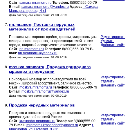
Сайт:
samara.mramorru.ru
Телефон:
8(800)555-00-79
E-mail:
samara.mramorru@yandex.ru
Адрес:
г. Самара,
Мальцева проезд, 4 к1
Дата последнего изменения: 21.08.2019
nn.mramorr, Поставки нерудных
7.
материалов от производителей
Поставка мраморного щебня, крошки, микрокальцита,
Редактировать
минерального порошка, от производителей во все
Удалить
города, широкий ассортимент, отличное качество.
Добавить сайт
Сайт:
nn.mramorru.ru
Телефон:
8(800)555-00-79
E-
mail:
nn.mramorru@yandex.ru
Дата последнего изменения: 09.08.2019
moskva.mramorru, Продажа природного
8.
мрамора и продукции
Редактировать
Природный мрамор от производителя по всей
Удалить
России, широкий ассортимент, отличное качество.
Добавить сайт
Сайт:
moskva.mramorru.ru
Телефон:
8(800)555-00-79
E-mail:
moskva.mramorru@yandex.ru
Дата последнего изменения: 09.08.2019
Продажа нерудных материалов
9.
Продажа и поставка нерудных материалов от
Редактировать
производителей по всей России
Удалить
Сайт:
krasnodar.mramorru.ru
Телефон:
8(800)555-00-
Добавить сайт
79
E-mail:
mramorru-krasnodar@yandex.ru
Адрес:
г.
Краснодар, ул. Путевая, 9 к26