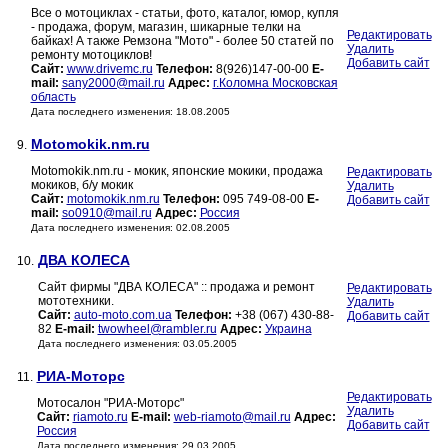
Все о мотоциклах - статьи, фото, каталог, юмор, купля
- продажа, форум, магазин, шикарные телки на
Редактировать
байках! А также Ремзона "Мото" - более 50 статей по
Удалить
ремонту мотоциклов!
Добавить сайт
Сайт:
www.drivemc.ru
Телефон:
8(926)147-00-00
E-
mail:
sany2000@mail.ru
Адрес:
г.Коломна Московская
область
Дата последнего изменения: 18.08.2005
Motomokik.nm.ru
9.
Motomokik.nm.ru - мокик, японские мокики, продажа
Редактировать
мокиков, б/у мокик
Удалить
Сайт:
motomokik.nm.ru
Телефон:
095 749-08-00
E-
Добавить сайт
mail:
so0910@mail.ru
Адрес:
Россия
Дата последнего изменения: 02.08.2005
ДВА КОЛЕСА
10.
Сайт фирмы "ДВА КОЛЕСА" :: продажа и ремонт
Редактировать
мототехники.
Удалить
Сайт:
auto-moto.com.ua
Телефон:
+38 (067) 430-88-
Добавить сайт
82
E-mail:
twowheel@rambler.ru
Адрес:
Украина
Дата последнего изменения: 03.05.2005
РИА-Моторс
11.
Редактировать
Мотосалон "РИА-Моторс"
Удалить
Сайт:
riamoto.ru
E-mail:
web-riamoto@mail.ru
Адрес:
Добавить сайт
Россия
Дата последнего изменения: 29.03.2005