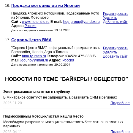
Продажа мотоциклов из Японии
16.
Продажа японских мотоциклов. Подержанные мото
Редактировать
из Японии. Фото мото
Удалить
Сайт:
www.moto-site.ru
E-mail:
hog-group@yandex.ru
Добавить сайт
Адрес:
Россия
Дата последнего изменения: 13.01.2005
Сервис-Центр BMA
17.
"Сервис-Центр BMA" - официальный представитель
Редактировать
Bombardier, Honda, Argo в Тюмени
Удалить
Сайт:
bma.tyumen.ru
Телефон:
<3452> 475-888
E-
Добавить сайт
mail:
jgounov@mail.ru
Адрес:
Россия
Дата последнего изменения: 29.09.2004
НОВОСТИ ПО ТЕМЕ "БАЙКЕРЫ / ОБЩЕСТВО"
Электросамокаты катятся в глубинку
В Минтрансе советуют не запрещать, а развивать СИМ в регионах
2025-11-20
Подробнее
Подмосковным мотоциклистам нашли место
Мособлдума разрешила мотоциклистам стоять бесплатно на платных
парковках
2025-04-11
Подробнее