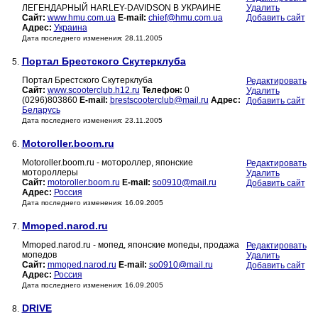
ЛЕГЕНДАРНЫЙ HARLEY-DAVIDSON В УКРАИНЕ
Удалить
Сайт:
www.hmu.com.ua
E-mail:
chief@hmu.com.ua
Добавить сайт
Адрес:
Украина
Дата последнего изменения: 28.11.2005
Портал Брестского Скутерклуба
5.
Портал Брестского Скутерклуба
Редактировать
Сайт:
www.scooterclub.h12.ru
Телефон:
0
Удалить
(0296)803860
E-mail:
brestscooterclub@mail.ru
Адрес:
Добавить сайт
Беларусь
Дата последнего изменения: 23.11.2005
Motoroller.boom.ru
6.
Motoroller.boom.ru - мотороллер, японские
Редактировать
мотороллеры
Удалить
Сайт:
motoroller.boom.ru
E-mail:
so0910@mail.ru
Добавить сайт
Адрес:
Россия
Дата последнего изменения: 16.09.2005
Mmoped.narod.ru
7.
Mmoped.narod.ru - мопед, японские мопеды, продажа
Редактировать
мопедов
Удалить
Сайт:
mmoped.narod.ru
E-mail:
so0910@mail.ru
Добавить сайт
Адрес:
Россия
Дата последнего изменения: 16.09.2005
DRIVE
8.