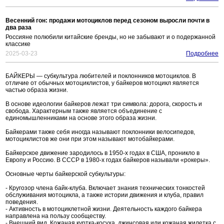
Весенний гон: продажи мотоциклов перед сезоном выросли почти в
два раза
Россияне полюбили китайские бренды, но не забывают и о подержанной
классике
2025-03-23
Подробнее
БАЙКЕРЫ — субкультура любителей и поклонников мотоциклов. В
отличие от обычных мотоциклистов, у байкеров мотоцикл является
частью образа жизни.
В основе идеологии байкеров лежат три символа: дорога, скорость и
свобода. Характерным также является объединение с
единомышленниками на основе этого образа жизни.
Байкерами также себя иногда называют поклонники велосипедов,
мотоциклистов же они при этом называют мотобайкерами.
Байкерское движение зародилось в 1950-х годах в США, проникло в
Европу и Россию. В СССР в 1980-х годах байкеров называли «рокеры».
Основные черты байкерской субкультуры:
- Кругозор члена байк-клуба. Включает знания технических тонкостей
обслуживания мотоцикла, а также истории движения и клуба, правил
поведения.
- Активность в мотоциклетной жизни. Деятельность каждого байкера
направлена на пользу сообществу.
- Внешний вид. Кожаная куртка-косуха, джинсовая или кожаная жилетка с