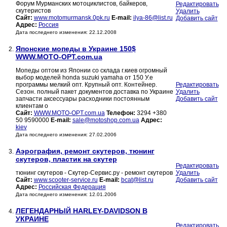
Форум Мурманских мотоциклистов, байкеров,
Редактировать
скутеристов
Удалить
Сайт:
www.motomurmansk.0pk.ru
E-mail:
ilya-86@list.ru
Добавить сайт
Адрес:
Россия
Дата последнего изменения: 22.12.2008
Японские мопеды в Украине 150$
2.
WWW.MOTO-OPT.com.ua
Мопеды оптом из Японии со склада г.киев огромный
выбор моделей honda suzuki yamaha от 150 У.е
программы мелкий опт. Крупный опт. Контейнер.
Редактировать
Сезон. полный пакет документов доставка по Украине
Удалить
запчасти аксессуары расходники постоянным
Добавить сайт
клиентам о
Сайт:
WWW.MOTO-OPT.com.ua
Телефон:
3294 +380
50 9590000
E-mail:
sale@motoshop.com.ua
Адрес:
kiev
Дата последнего изменения: 27.02.2006
Аэрография, ремонт скутеров, тюнинг
3.
скутеров, пластик на скутер
Редактировать
тюнинг скутеров - Скутер-Сервис.ру - ремонт скутеров
Удалить
Сайт:
www.scooter-service.ru
E-mail:
bcat@list.ru
Добавить сайт
Адрес:
Российская Федерация
Дата последнего изменения: 12.01.2006
ЛЕГЕНДАРНЫЙ HARLEY-DAVIDSON В
4.
УКРАИНЕ
Редактировать