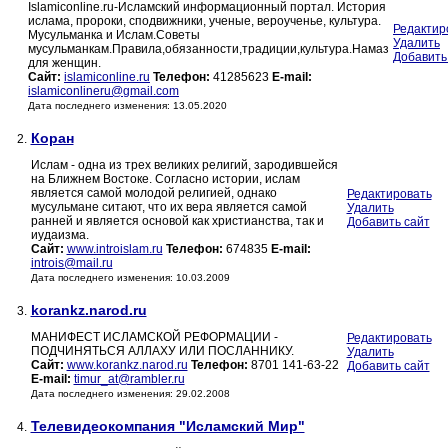
Islamiconline.ru-Исламский информационный портал. История
ислама, пророки, сподвижники, ученые, вероученье, культура.
Редактир
Мусульманка и Ислам.Советы
Удалить
мусульманкам.Правила,обязанности,традиции,культура.Намаз
Добавить
для женщин.
Сайт:
islamiconline.ru
Телефон:
41285623
E-mail:
islamiconlineru@gmail.com
Дата последнего изменения: 13.05.2020
Коран
2.
Ислам - одна из трех великих религий, зародившейся
на Ближнем Востоке. Согласно истории, ислам
является самой молодой религией, однако
Редактировать
мусульмане ситают, что их вера является самой
Удалить
ранней и является основой как христианства, так и
Добавить сайт
иудаизма.
Сайт:
www.introislam.ru
Телефон:
674835
E-mail:
introis@mail.ru
Дата последнего изменения: 10.03.2009
korankz.narod.ru
3.
МАНИФЕСТ ИСЛАМСКОЙ РЕФОРМАЦИИ -
Редактировать
ПОДЧИНЯТЬСЯ АЛЛАХУ ИЛИ ПОСЛАННИКУ.
Удалить
Сайт:
www.korankz.narod.ru
Телефон:
8701 141-63-22
Добавить сайт
E-mail:
timur_at@rambler.ru
Дата последнего изменения: 29.02.2008
Телевидеокомпания "Исламский Мир"
4.