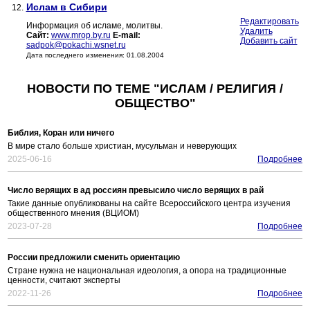
Ислам в Сибири
12.
Редактировать
Информация об исламе, молитвы.
Удалить
Сайт:
www.mrop.by.ru
E-mail:
Добавить сайт
sadpok@pokachi.wsnet.ru
Дата последнего изменения: 01.08.2004
НОВОСТИ ПО ТЕМЕ "ИСЛАМ / РЕЛИГИЯ /
ОБЩЕСТВО"
Библия, Коран или ничего
В мире стало больше христиан, мусульман и неверующих
2025-06-16
Подробнее
Число верящих в ад россиян превысило число верящих в рай
Такие данные опубликованы на сайте Всероссийского центра изучения
общественного мнения (ВЦИОМ)
2023-07-28
Подробнее
России предложили сменить ориентацию
Стране нужна не национальная идеология, а опора на традиционные
ценности, считают эксперты
2022-11-26
Подробнее