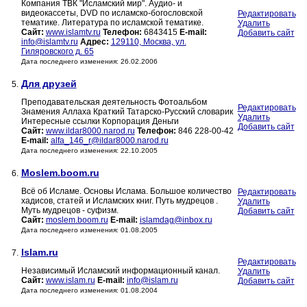
Компания ТВК "Исламский мир". Аудио- и
видеокассеты, DVD по исламско-богословской
Редактировать
тематике. Литература по исламской тематике.
Удалить
Сайт:
www.islamtv.ru
Телефон:
6843415
E-mail:
Добавить сайт
info@islamtv.ru
Адрес:
129110, Москва, ул.
Гиляровского д. 65
Дата последнего изменения: 26.02.2006
Для друзей
5.
Преподавательская деятельность Фотоальбом
Редактировать
Знамения Аллаха Краткий Татарско-Русский словарик
Удалить
Интересные ссылки Корпорация Деньги
Добавить сайт
Сайт:
www.ildar8000.narod.ru
Телефон:
846 228-00-42
E-mail:
alfa_146_r@ildar8000.narod.ru
Дата последнего изменения: 22.10.2005
Moslem.boom.ru
6.
Всё об Исламе. Основы Ислама. Большое количество
Редактировать
хадисов, статей и Исламских книг. Путь мудрецов .
Удалить
Муть мудрецов - суфизм.
Добавить сайт
Сайт:
moslem.boom.ru
E-mail:
islamdag@inbox.ru
Дата последнего изменения: 01.08.2005
Islam.ru
7.
Редактировать
Независимый Исламский информационный канал.
Удалить
Сайт:
www.islam.ru
E-mail:
info@islam.ru
Добавить сайт
Дата последнего изменения: 01.08.2004