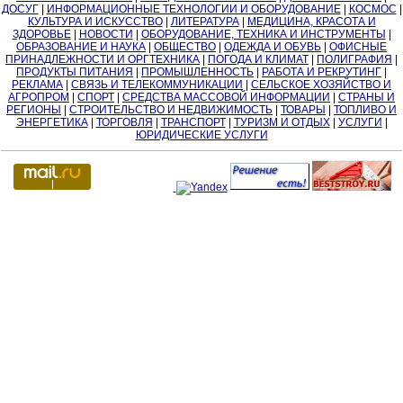
ДОСУГ
|
ИНФОРМАЦИОННЫЕ ТЕХНОЛОГИИ И ОБОРУДОВАНИЕ
|
КОСМОС
|
КУЛЬТУРА И ИСКУССТВО
|
ЛИТЕРАТУРА
|
МЕДИЦИНА, КРАСОТА И
ЗДОРОВЬЕ
|
НОВОСТИ
|
ОБОРУДОВАНИЕ, ТЕХНИКА И ИНСТРУМЕНТЫ
|
ОБРАЗОВАНИЕ И НАУКА
|
ОБЩЕСТВО
|
ОДЕЖДА И ОБУВЬ
|
ОФИСНЫЕ
ПРИНАДЛЕЖНОСТИ И ОРГТЕХНИКА
|
ПОГОДА И КЛИМАТ
|
ПОЛИГРАФИЯ
|
ПРОДУКТЫ ПИТАНИЯ
|
ПРОМЫШЛЕННОСТЬ
|
РАБОТА И РЕКРУТИНГ
|
РЕКЛАМА
|
СВЯЗЬ И ТЕЛЕКОММУНИКАЦИИ
|
СЕЛЬСКОЕ ХОЗЯЙСТВО И
АГРОПРОМ
|
СПОРТ
|
СРЕДСТВА МАССОВОЙ ИНФОРМАЦИИ
|
СТРАНЫ И
РЕГИОНЫ
|
СТРОИТЕЛЬСТВО И НЕДВИЖИМОСТЬ
|
ТОВАРЫ
|
ТОПЛИВО И
ЭНЕРГЕТИКА
|
ТОРГОВЛЯ
|
ТРАНСПОРТ
|
ТУРИЗМ И ОТДЫХ
|
УСЛУГИ
|
ЮРИДИЧЕСКИЕ УСЛУГИ