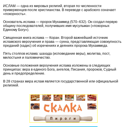
ИСЛАМ — одна из мировых религий, вторая по численности
приверженцев после христианства. В переводе с арабского означает
«покорность».
Основатель ислама — пророк Мухаммед (570–632). Он создал первую
общину последователей, получивших имя мусульман («покорных
Единому Богу»).
Священная книга ислама — Коран. Второй важнейший источник
исламского вероучения и права — сунна, представляющая совокупность
преданий (хадис) об изречениях и деяниях пророка Мухаммеда.
Пять столпов ислама: шахада (исповедание веры), молитва, пост,
милостыня и паломничество.
Основные положения вероучения ислама изложены в следующих
принципах: вера в единого Бога, ангелов, Писания, пророков, Судный
день и предопределение.
В 28 странах мира ислам является государственной или официальной
религией.