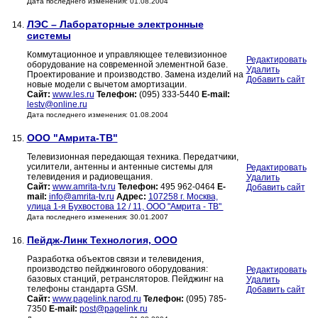
Дата последнего изменения: 01.08.2004
ЛЭС – Лабораторные электронные
14.
системы
Коммутационное и управляющее телевизионное
Редактировать
оборудование на современной элементной базе.
Удалить
Проектирование и производство. Замена изделий на
Добавить сайт
новые модели с вычетом амортизации.
Сайт:
www.les.ru
Телефон:
(095) 333-5440
E-mail:
lestv@online.ru
Дата последнего изменения: 01.08.2004
ООО "Амрита-ТВ"
15.
Телевизионная передающая техника. Передатчики,
усилители, антенны и антенные системы для
Редактировать
телевидения и радиовещания.
Удалить
Сайт:
www.amrita-tv.ru
Телефон:
495 962-0464
E-
Добавить сайт
mail:
info@amrita-tv.ru
Адрес:
107258 г. Москва,
улица 1-я Бухвостова 12 / 11, ООО "Амрита - ТВ"
Дата последнего изменения: 30.01.2007
Пейдж-Линк Технология, ООО
16.
Разработка объектов связи и телевидения,
производство пейджингового оборудования:
Редактировать
базовых станций, ретрансляторов. Пейджинг на
Удалить
телефоны стандарта GSM.
Добавить сайт
Сайт:
www.pagelink.narod.ru
Телефон:
(095) 785-
7350
E-mail:
post@pagelink.ru