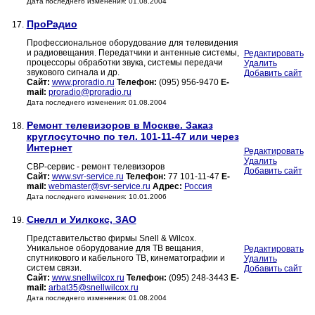
Дата последнего изменения: 01.08.2004
ПроРадио
17.
Профессиональное оборудование для телевидения
и радиовещания. Передатчики и антенные системы,
Редактировать
процессоры обработки звука, системы передачи
Удалить
звукового сигнала и др.
Добавить сайт
Сайт:
www.proradio.ru
Телефон:
(095) 956-9470
E-
mail:
proradio@proradio.ru
Дата последнего изменения: 01.08.2004
Ремонт телевизоров в Москве. Заказ
18.
круглосуточно по тел. 101-11-47 или через
Интернет
Редактировать
Удалить
СВР-сервис - ремонт телевизоров
Добавить сайт
Сайт:
www.svr-service.ru
Телефон:
77 101-11-47
E-
mail:
webmaster@svr-service.ru
Адрес:
Россия
Дата последнего изменения: 10.01.2006
Снелл и Уилкокс, ЗАО
19.
Представительство фирмы Snell & Wilcox.
Уникальное оборудование для ТВ вещания,
Редактировать
спутникового и кабельного ТВ, кинематографии и
Удалить
систем связи.
Добавить сайт
Сайт:
www.snellwilcox.ru
Телефон:
(095) 248-3443
E-
mail:
arbat35@snellwilcox.ru
Дата последнего изменения: 01.08.2004