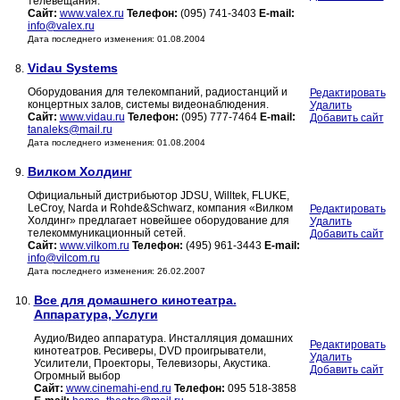
телевещания.
Сайт:
www.valex.ru
Телефон:
(095) 741-3403
E-mail:
info@valex.ru
Дата последнего изменения: 01.08.2004
Vidau Systems
8.
Оборудования для телекомпаний, радиостанций и
Редактировать
концертных залов, системы видеонаблюдения.
Удалить
Сайт:
www.vidau.ru
Телефон:
(095) 777-7464
E-mail:
Добавить сайт
tanaleks@mail.ru
Дата последнего изменения: 01.08.2004
Вилком Холдинг
9.
Официальный дистрибьютор JDSU, Willtek, FLUKE,
LeCroy, Narda и Rohde&Schwarz, компания «Вилком
Редактировать
Холдинг» предлагает новейшее оборудование для
Удалить
телекоммуникационный сетей.
Добавить сайт
Сайт:
www.vilkom.ru
Телефон:
(495) 961-3443
E-mail:
info@vilcom.ru
Дата последнего изменения: 26.02.2007
Все для домашнего кинотеатра.
10.
Аппаратура, Услуги
Аудио/Видео аппаратура. Инсталляция домашних
Редактировать
кинотеатров. Ресиверы, DVD проигрыватели,
Удалить
Усилители, Проекторы, Телевизоры, Акустика.
Добавить сайт
Огромный выбор
Сайт:
www.cinemahi-end.ru
Телефон:
095 518-3858