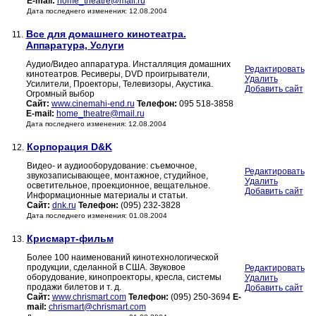
E-mail:
home_theatre@mail.ru
Дата последнего изменения: 12.08.2004
Все для домашнего кинотеатра.
11.
Аппаратура, Услуги
Аудио/Видео аппаратура. Инсталляция домашних
Редактировать
кинотеатров. Ресиверы, DVD проигрыватели,
Удалить
Усилители, Проекторы, Телевизоры, Акустика.
Добавить сайт
Огромный выбор
Сайт:
www.cinemahi-end.ru
Телефон:
095 518-3858
E-mail:
home_theatre@mail.ru
Дата последнего изменения: 12.08.2004
Корпорация D&K
12.
Видео- и аудиооборудование: съемочное,
Редактировать
звукозаписывающее, монтажное, студийное,
Удалить
осветительное, проекционное, вещательное.
Добавить сайт
Информационные материалы и статьи.
Сайт:
dnk.ru
Телефон:
(095) 232-3828
Дата последнего изменения: 01.08.2004
Крисмарт-фильм
13.
Более 100 наименований кинотехнологической
продукции, сделанной в США. Звуковое
Редактировать
оборудование, кинопроекторы, кресла, системы
Удалить
продажи билетов и т. д.
Добавить сайт
Сайт:
www.chrismart.com
Телефон:
(095) 250-3694
E-
mail:
chrismart@chrismart.com