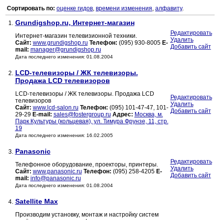
Сортировать по:
оценке гидов
,
времени изменения
,
алфавиту
.
Grundigshop.ru, Интернет-магазин
1.
Редактировать
Интернет-магазин телевизионной техники.
Удалить
Сайт:
www.grundigshop.ru
Телефон:
(095) 930-8005
E-
Добавить сайт
mail:
manager@grundigshop.ru
Дата последнего изменения: 01.08.2004
LCD-телевизоры / ЖК телевизоры.
2.
Продажа LCD телевизоров
LCD-телевизоры / ЖК телевизоры. Продажа LCD
Редактировать
телевизоров
Удалить
Сайт:
www.lcd-salon.ru
Телефон:
(095) 101-47-47, 101-
Добавить сайт
29-29
E-mail:
sales@fostergroup.ru
Адрес:
Москва, м.
Парк Культуры (кольцевая), ул. Тимура Фрунзе, 11, стр.
19
Дата последнего изменения: 16.02.2005
Panasonic
3.
Редактировать
Телефонное оборудование, проекторы, принтеры.
Удалить
Сайт:
www.panasonic.ru
Телефон:
(095) 258-4205
E-
Добавить сайт
mail:
info@panasonic.ru
Дата последнего изменения: 01.08.2004
Satellite Max
4.
Производим установку, монтаж и настройку систем