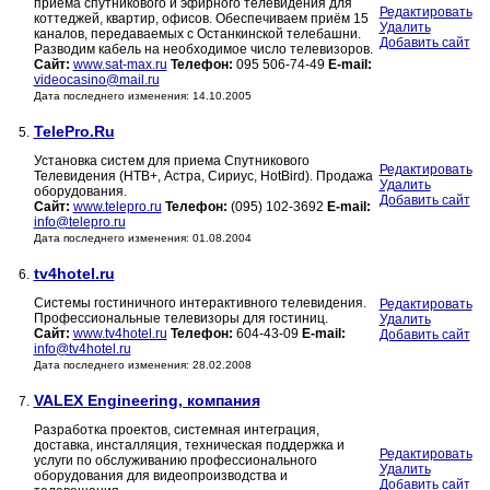
приёма спутникового и эфирного телевидения для
Редактировать
коттеджей, квартир, офисов. Обеспечиваем приём 15
Удалить
каналов, передаваемых с Останкинской телебашни.
Добавить сайт
Разводим кабель на необходимое число телевизоров.
Сайт:
www.sat-max.ru
Телефон:
095 506-74-49
E-mail:
videocasino@mail.ru
Дата последнего изменения: 14.10.2005
TelePro.Ru
5.
Установка систем для приeма Спутникового
Редактировать
Телевидения (НТВ+, Астра, Сириус, HotBird). Продажа
Удалить
оборудования.
Добавить сайт
Сайт:
www.telepro.ru
Телефон:
(095) 102-3692
E-mail:
info@telepro.ru
Дата последнего изменения: 01.08.2004
tv4hotel.ru
6.
Системы гостиничного интерактивного телевидения.
Редактировать
Профессиональные телевизоры для гостиниц.
Удалить
Сайт:
www.tv4hotel.ru
Телефон:
604-43-09
E-mail:
Добавить сайт
info@tv4hotel.ru
Дата последнего изменения: 28.02.2008
VALEX Engineering, компания
7.
Разработка проектов, системная интеграция,
доставка, инсталляция, техническая поддержка и
Редактировать
услуги по обслуживанию профессионального
Удалить
оборудования для видеопроизводства и
Добавить сайт