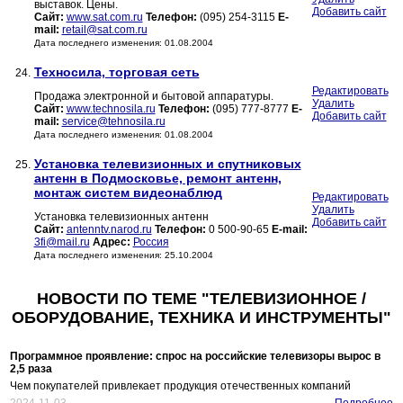
выставок. Цены.
Добавить сайт
Сайт:
www.sat.com.ru
Телефон:
(095) 254-3115
E-
mail:
retail@sat.com.ru
Дата последнего изменения: 01.08.2004
Техносила, торговая сеть
24.
Редактировать
Продажа электронной и бытовой аппаратуры.
Удалить
Сайт:
www.technosila.ru
Телефон:
(095) 777-8777
E-
Добавить сайт
mail:
service@tehnosila.ru
Дата последнего изменения: 01.08.2004
Установка телевизионных и спутниковых
25.
антенн в Подмосковье, ремонт антенн,
монтаж систем видеонаблюд
Редактировать
Удалить
Установка телевизионных антенн
Добавить сайт
Сайт:
antenntv.narod.ru
Телефон:
0 500-90-65
E-mail:
3fi@mail.ru
Адрес:
Россия
Дата последнего изменения: 25.10.2004
НОВОСТИ ПО ТЕМЕ "ТЕЛЕВИЗИОННОЕ /
ОБОРУДОВАНИЕ, ТЕХНИКА И ИНСТРУМЕНТЫ"
Программное проявление: спрос на российские телевизоры вырос в
2,5 раза
Чем покупателей привлекает продукция отечественных компаний