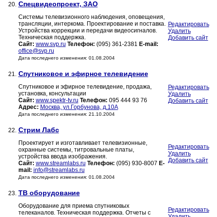
Спецвидеопроект, ЗАО
20.
Системы телевизионного наблюдения, оповещения,
трансляции, интеркома. Проектирование и поставка.
Редактировать
Устройства коррекции и передачи видеосигналов.
Удалить
Техническая поддержка.
Добавить сайт
Сайт:
www.svp.ru
Телефон:
(095) 361-2381
E-mail:
office@svp.ru
Дата последнего изменения: 01.08.2004
Спутниковое и эфирное телевидение
21.
Спутниковое и эфирное телевидение, продажа,
Редактировать
установка, консультации
Удалить
Сайт:
www.spektr-tv.ru
Телефон:
095 444 93 76
Добавить сайт
Адрес:
Москва, ул.Горбунова, д.10А
Дата последнего изменения: 21.10.2004
Стрим Лабс
22.
Проектирует и изготавливает телевизионные,
Редактировать
охранные системы, титровальные платы,
Удалить
устройства ввода изображения.
Добавить сайт
Сайт:
www.streamlabs.ru
Телефон:
(095) 930-8007
E-
mail:
info@streamlabs.ru
Дата последнего изменения: 01.08.2004
ТВ оборудование
23.
Оборудование для приема спутниковых
Редактировать
телеканалов. Техническая поддержка. Отчеты с
Удалить