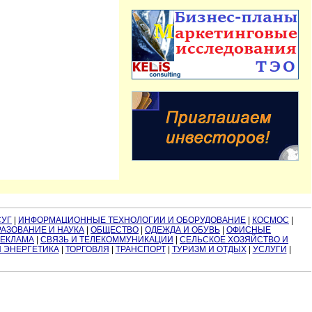
СУГ
|
ИНФОРМАЦИОННЫЕ ТЕХНОЛОГИИ И ОБОРУДОВАНИЕ
|
КОСМОС
|
АЗОВАНИЕ И НАУКА
|
ОБЩЕСТВО
|
ОДЕЖДА И ОБУВЬ
|
ОФИСНЫЕ
РЕКЛАМА
|
СВЯЗЬ И ТЕЛЕКОММУНИКАЦИИ
|
СЕЛЬСКОЕ ХОЗЯЙСТВО И
И ЭНЕРГЕТИКА
|
ТОРГОВЛЯ
|
ТРАНСПОРТ
|
ТУРИЗМ И ОТДЫХ
|
УСЛУГИ
|