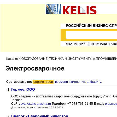
РОССИЙСКИЙ БИЗНЕС-СПР
|
|
ДОБАВИТЬ САЙТ
ВСЕ РУБРИКИ
ГЛАВ
Каталог
»
ОБОРУДОВАНИЕ, ТЕХНИКА И ИНСТРУМЕНТЫ
»
ПРОМЫШЛЕ
Электросварочное
Сортировать по:
оценке гидов
,
времени изменения
,
алфавиту
.
Гермес, ООО
1.
ООО «Гермес» - поставляет сварочное оборудование Торус, Viking, C
Tecmen
Сайт:
svarka.cnc-plasma.ru
Телефон:
+7 978 763-61-45
E-mail:
plasma
Дата последнего изменения: 29.04.2021
Сварог - Сварочный инвертор
2.