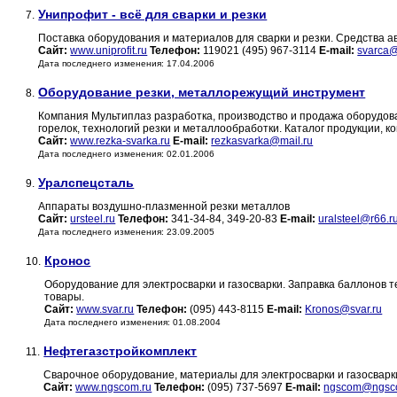
Унипрофит - всё для сварки и резки
7.
Поставка оборудования и материалов для сварки и резки. Средства а
Сайт:
www.uniprofit.ru
Телефон:
119021 (495) 967-3114
E-mail:
svarca@
Дата последнего изменения: 17.04.2006
Оборудование резки, металлорежущий инструмент
8.
Компания Мультиплаз разработка, производство и продажа оборудов
горелок, технологий резки и металлообработки. Каталог продукции, к
Сайт:
www.rezka-svarka.ru
E-mail:
rezkasvarka@mail.ru
Дата последнего изменения: 02.01.2006
Уралспецсталь
9.
Аппараты воздушно-плазменной резки металлов
Сайт:
ursteel.ru
Телефон:
341-34-84, 349-20-83
E-mail:
uralsteel@r66.r
Дата последнего изменения: 23.09.2005
Кронос
10.
Оборудование для электросварки и газосварки. Заправка баллонов 
товары.
Сайт:
www.svar.ru
Телефон:
(095) 443-8115
E-mail:
Kronos@svar.ru
Дата последнего изменения: 01.08.2004
Нефтегазстройкомплект
11.
Сварочное оборудование, материалы для электросварки и газосварки
Сайт:
www.ngscom.ru
Телефон:
(095) 737-5697
E-mail:
ngscom@ngsc