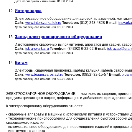
Дата последнего изменения: 01.08.2004
Интерсварка
12.
Электросварочное оборудование для дуговой, плазменной, контактн
Сайт:
www.intersvarka.lek.ru
Телефон:
(812) 243-4828
E-mail:
insvark
Дата последнего изменения: 01.08.2004
Завод электросварочного оборудования
13.
Изготовление сварочных выпрямителей, агрегатов для сварки, свар
Сайт:
iskra-svarka.ru
Телефон:
(34392) 6-22-62
E-mail:
iskrazao@uralt
Дата последнего изменения: 01.08.2004
Бигам
14.
Электроды, сварочная проволока, карбид кальция, кабель сварочный
Сайт:
www.bigam.yaroslavl.ru
Телефон:
(0852) 32-15-57
E-mail:
bigam
Дата последнего изменения: 01.08.2004
ЭЛЕКТРОСВАРОЧНОЕ ОБОРУДОВАНИЕ — комплекс оснащения, применяюще
предусматривающего нагрев, деформацию и добавление присадочного м
К электросварочному оборудованию относят:
- сварочные аппараты и машины с источниками питания и устройствами 
- технологические приспособления для осуществления быстрой сборки д
свариваемого изделия;
- вспомогательное оборудование для перемещения изделий в процессе 
- инструмент сварщика.