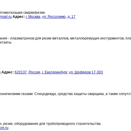
втоматизации сварки/резки.
mail.ru
Адрес:
г. Москва, ул. Россолимо, д. 17
ания - плазматронов для резки металлов, металлорежущих инстурментов, п
онтакты.
u
Адрес:
620137, Россия, г. Екатеринбург, ул. Шоферов,17-303
техническими газами. Спецодежда, средства защиты сварщика, а также сопут
, резки, оборудование для трубопроводного строительства.
om.ru