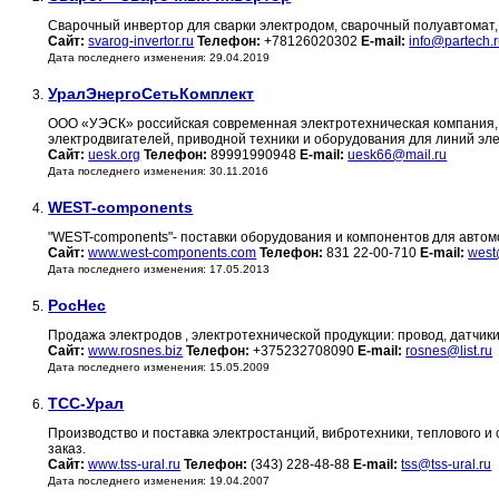
Сварочный инвертор для сварки электродом, сварочный полуавтомат, 
Сайт:
svarog-invertor.ru
Телефон:
+78126020302
E-mail:
info@partech.
Дата последнего изменения: 29.04.2019
УралЭнергоСетьКомплект
3.
ООО «УЭСК» российская современная электротехническая компания, 
электродвигателей, приводной техники и оборудования для линий эл
Сайт:
uesk.org
Телефон:
89991990948
E-mail:
uesk66@mail.ru
Дата последнего изменения: 30.11.2016
WEST-components
4.
"WEST-components"- поставки оборудования и компонентов для авт
Сайт:
www.west-components.com
Телефон:
831 22-00-710
E-mail:
west
Дата последнего изменения: 17.05.2013
РосНес
5.
Продажа электродов , электротехнической продукции: провод, датчики
Сайт:
www.rosnes.biz
Телефон:
+375232708090
E-mail:
rosnes@list.ru
Дата последнего изменения: 15.05.2009
ТСС-Урал
6.
Производство и поставка электростанций, вибротехники, теплового и
заказ.
Сайт:
www.tss-ural.ru
Телефон:
(343) 228-48-88
E-mail:
tss@tss-ural.ru
Дата последнего изменения: 19.04.2007