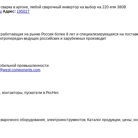
сварка в аргоне, любой сварочный инвертор на выбор на 220 или 380В
ru
Адрес:
195027
работающая на рынке России более 8 лет и специализирующаяся на постав
ектропередач ведущих российских и зарубежных производит
омобильной промышленности.
@west-components.com
, контакторы, пускатели в РосНес
 сварочного оборудования, электроинструментов. Каталог продукции, цены, о