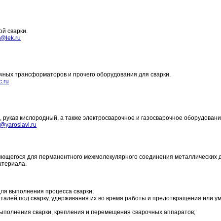
ой сварки.
a@lek.ru
очных трансформаторов и прочего оборудования для сварки.
c.ru
, рукав кислородный, а также электросварочное и газосварочное оборудовани
@yaroslavl.ru
гося для перманентного межмолекулярного соединения металлических д
атериала.
для выполнения процесса сварки;
еталей под сварку, удерживания их во время работы и предотвращения или 
выполнения сварки, крепления и перемещения сварочных аппаратов;