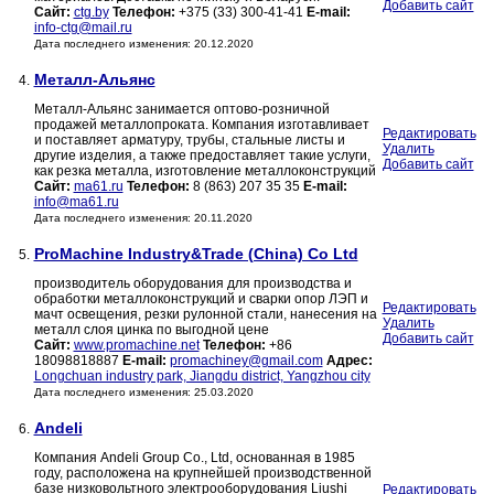
Добавить сайт
Сайт:
ctg.by
Телефон:
+375 (33) 300-41-41
E-mail:
info-ctg@mail.ru
Дата последнего изменения: 20.12.2020
Металл-Альянс
4.
Металл-Альянс занимается оптово-розничной
продажей металлопроката. Компания изготавливает
Редактировать
и поставляет арматуру, трубы, стальные листы и
Удалить
другие изделия, а также предоставляет такие услуги,
Добавить сайт
как резка металла, изготовление металлоконструкций
Сайт:
ma61.ru
Телефон:
8 (863) 207 35 35
E-mail:
info@ma61.ru
Дата последнего изменения: 20.11.2020
ProMachine Industry&Trade (China) Co Ltd
5.
производитель оборудования для производства и
обработки металлоконструкций и сварки опор ЛЭП и
Редактировать
мачт освещения, резки рулонной стали, нанесения на
Удалить
металл слоя цинка по выгодной цене
Добавить сайт
Сайт:
www.promachine.net
Телефон:
+86
18098818887
E-mail:
promachiney@gmail.com
Адрес:
Longchuan industry park, Jiangdu district, Yangzhou city
Дата последнего изменения: 25.03.2020
Andeli
6.
Компания Andeli Group Co., Ltd, основанная в 1985
году, расположена на крупнейшей производственной
базе низковольтного электрооборудования Liushi
Редактировать