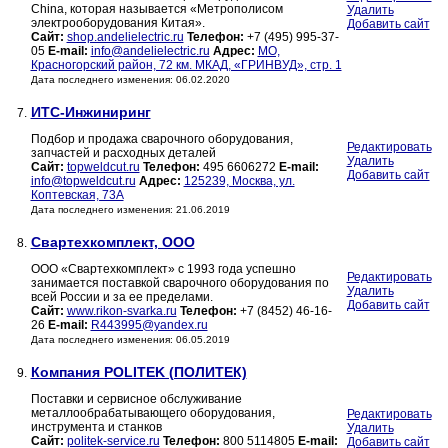
China, которая называется «Метрополисом
Удалить
электрооборудования Китая».
Добавить сайт
Сайт:
shop.andelielectric.ru
Телефон:
+7 (495) 995-37-
05
E-mail:
info@andelielectric.ru
Адрес:
МО,
Красногорский район, 72 км. МКАД, «ГРИНВУД», стр. 1
Дата последнего изменения: 06.02.2020
ИТС-Инжиниринг
7.
Подбор и продажа сварочного оборудования,
Редактировать
запчастей и расходных деталей
Удалить
Сайт:
topweldcut.ru
Телефон:
495 6606272
E-mail:
Добавить сайт
info@topweldcut.ru
Адрес:
125239, Москва, ул.
Коптевская, 73А
Дата последнего изменения: 21.06.2019
Свартехкомплект, ООО
8.
ООО «Свартехкомплект» с 1993 года успешно
Редактировать
занимается поставкой сварочного оборудования по
Удалить
всей России и за ее пределами.
Добавить сайт
Сайт:
www.rikon-svarka.ru
Телефон:
+7 (8452) 46-16-
26
E-mail:
R443995@yandex.ru
Дата последнего изменения: 06.05.2019
Компания POLITEK (ПОЛИТЕК)
9.
Поставки и сервисное обслуживание
металлообрабатывающего оборудования,
Редактировать
инструмента и станков
Удалить
Сайт:
politek-service.ru
Телефон:
800 5114805
E-mail:
Добавить сайт