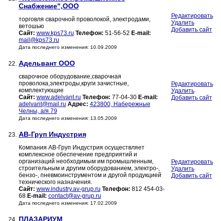
Снабжение",ООО
Редактировать
торговля сварочной проволокой, электродами,
Удалить
ветошью
Добавить сайт
Сайт:
www.kps73.ru
Телефон:
51-56-52
E-mail:
mail@kps73.ru
Дата последнего изменения: 10.09.2009
Адельвант ООО
22.
сварочное оборудование,сварочная
проволока,электроды,круги зачистные,
Редактировать
комплектующие
Удалить
Сайт:
www.adelvant.ru
Телефон:
77-04-30
E-mail:
Добавить сайт
adelvant@mail.ru
Адрес:
423800, Набережные
Челны, а/я 79
Дата последнего изменения: 13.05.2009
АВ-Груп Индустрия
23.
Компания АВ-Груп Индустрия осуществляет
комплексное обеспечение предприятий и
организаций необходимым им промышленным,
Редактировать
строительным и другим оборудованием, электро-,
Удалить
бензо-, пневмоинструментом и другой продукцией
Добавить сайт
технического назначения.
Сайт:
www.industry.av-grup.ru
Телефон:
812 454-03-
68
E-mail:
contact@av-grup.ru
Дата последнего изменения: 17.02.2009
ПЛАЗАРИУМ
24.