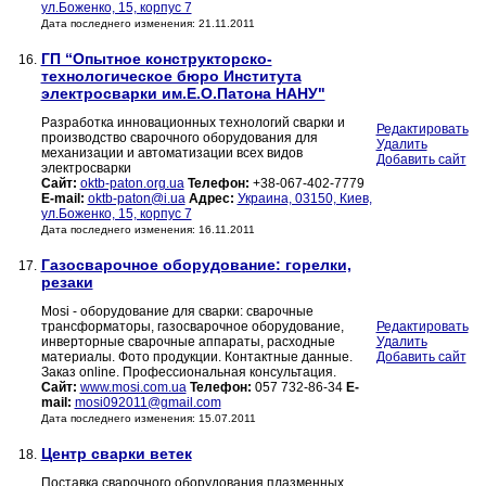
ул.Боженко, 15, корпус 7
Дата последнего изменения: 21.11.2011
ГП “Опытное конструкторско-
16.
технологическое бюро Института
электросварки им.Е.О.Патона НАНУ"
Разработка инновационных технологий сварки и
Редактировать
производство сварочного оборудования для
Удалить
механизации и автоматизации всех видов
Добавить сайт
электросварки
Сайт:
oktb-paton.org.ua
Телефон:
+38-067-402-7779
E-mail:
oktb-paton@i.ua
Адрес:
Украина, 03150, Киев,
ул.Боженко, 15, корпус 7
Дата последнего изменения: 16.11.2011
Газосварочное оборудование: горелки,
17.
резаки
Mosi - оборудование для сварки: сварочные
трансформаторы, газосварочное оборудование,
Редактировать
инверторные сварочные аппараты, расходные
Удалить
материалы. Фото продукции. Контактные данные.
Добавить сайт
Заказ online. Профессиональная консультация.
Сайт:
www.mosi.com.ua
Телефон:
057 732-86-34
E-
mail:
mosi092011@gmail.com
Дата последнего изменения: 15.07.2011
Центр сварки ветек
18.
Поставка сварочного оборудования,плазменных