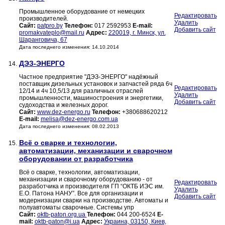
Промышленное оборудование от немецких
Редактировать
производителей.
Удалить
Сайт:
patpro.by
Телефон:
017 2592953
E-mail:
Добавить сайт
promakvateplo@mail.ru
Адрес:
220019, г. Минск, ул.
Шаранговича, 67
Дата последнего изменения: 14.10.2014
ДЭЗ-ЭНЕРГО
14.
Частное предприятие "ДЭЗ-ЭНЕРГО" надёжный
поставщик дизельных установок и запчастей ряда 6ч
Редактировать
12/14 и 4ч 10,5/13 для различных отраслей
Удалить
промышленности, машиностроения и энергетики,
Добавить сайт
судоходства и железных дорог.
Сайт:
www.dez-energo.ru
Телефон:
+380688620212
E-mail:
melisa@dez-energo.com.ua
Дата последнего изменения: 08.02.2013
Всё о сварке и технологии,
15.
автоматизации, механизации и сварочном
оборудовании от разработчика
Всё о сварке, технологии, автоматизации,
механизации и сварочному оборудованию - от
Редактировать
разработчика и производителя ГП “ОКТБ ИЭС им.
Удалить
Е.О. Патона НАНУ”. Все для организации и
Добавить сайт
модернизации сварки на производстве. Автоматы и
полуавтоматы сварочные. Системы упр
Сайт:
oktb-paton.org.ua
Телефон:
044 200-6524
E-
mail:
oktb-paton@i.ua
Адрес:
Украина, 03150, Киев,