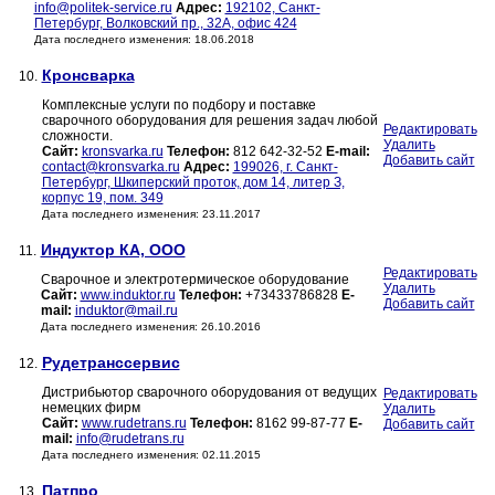
info@politek-service.ru
Адрес:
192102, Санкт-
Петербург, Волковский пр., 32А, офис 424
Дата последнего изменения: 18.06.2018
Кронсварка
10.
Комплексные услуги по подбору и поставке
сварочного оборудования для решения задач любой
Редактировать
сложности.
Удалить
Сайт:
kronsvarka.ru
Телефон:
812 642-32-52
E-mail:
Добавить сайт
contact@kronsvarka.ru
Адрес:
199026, г. Санкт-
Петербург, Шкиперский проток, дом 14, литер З,
корпус 19, пом. 349
Дата последнего изменения: 23.11.2017
Индуктор КА, ООО
11.
Редактировать
Сварочное и электротермическое оборудование
Удалить
Сайт:
www.induktor.ru
Телефон:
+73433786828
E-
Добавить сайт
mail:
induktor@mail.ru
Дата последнего изменения: 26.10.2016
Рудетранссервис
12.
Дистрибьютор сварочного оборудования от ведущих
Редактировать
немецких фирм
Удалить
Сайт:
www.rudetrans.ru
Телефон:
8162 99-87-77
E-
Добавить сайт
mail:
info@rudetrans.ru
Дата последнего изменения: 02.11.2015
Патпро
13.