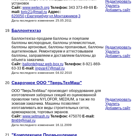
Редактировать
установок
Удалить
Сайт:
www.wetech.org
Телефон:
343 373-49-69
E-
Добавить сайт
mail:
toric21@mail.ru
Адрес:
620050,г.Екатерибург,ул.Монтажников,3
Дата последнего изменения: 25.05.2011
Баллонтехгаз
19.
Баллонтехгаз-продаем баллоны и покупаем
баллоны кислородные, баллоны углекислотные,
баллоны аргоновые, баллоны пропановые, баллоны
Редактировать
ацетиленовые. Ремонтируем и аттестовываем
Удалить
баллоны, заправляем и доставляем баллоны до
Добавить сайт
объекта заказчика.
Сайт:
ballontehgaz.web-box.ru
Телефон:
8-921-869-
63-33
E-mail:
ingvar47@mail.ru
Дата последнего изменения: 04.02.2010
Сварочное ООО "ТверьТехМаш"
20.
ООО "ТверьТехМаш" производит оборудование для
изготовления заборных секций из оцинкованной
проволоки типа NYLOFOR, MEDIUM, а так же по
Редактировать
эскизам заказчика. Машины позволяют
Удалить
изготавливать все виды строительных сеток,
Добавить сайт
армокаркасов, торговых экранов.
Сайт:
www.setmash.ru
Телефон:
475070
E-mail:
ttm69@mail.ru
Дата последнего изменения: 16.11.2009
"Комплексное Промышленное
21.