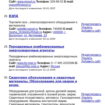
Сайт:
www.nppvrt.ru
Телефон:
329-89-52
E-mail:
nppvrt@nppvrt.ru
Дата последнего изменения: 30.01.2007
ВЭЛД
28.
Торговля газо-, электросварочного оборудования и
Редактировать
материалов
Удалить
Сайт:
weldltd.narod.ru
Телефон:
740660
E-mail:
Добавить сайт
Sasha_Drobotov@mail.ru
Адрес:
400006, г.
Волгоград, ул. Дегтярева, 23
Дата последнего изменения: 04.11.2006
Передвижные комбинированные
29.
энергосварочные агрегаты
Редактировать
Передвижные комбинированные энергосварочные
Удалить
агрегаты
Добавить сайт
Сайт:
www.its-msk.ru
Телефон:
0 +7 495 2020586
E-
mail:
itspost@its-msk.ru
Адрес:
Россия
Дата последнего изменения: 22.12.2005
Сварочное оборудование и сварочные
30.
материалы. Оборудование для сварки и
резки.
Оборудование для ручной, аргоно-дуговой сварки,
Редактировать
термической, плазменной и газовой резки, сварки.
Удалить
Сварочные полуавтоматы, автоматы. Газосварочное
Добавить сайт
оборудование. Машины контактной сварки.
Сварочные материалы. Центраторы, вращатели.