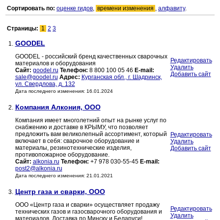
Сортировать по:
оценке гидов
,
времени изменения
,
алфавиту
.
Страницы:
1
2
3
GOODEL
1.
GOODEL - российский бренд качественных сварочных
Редактировать
материалов и оборудования
Удалить
Сайт:
goodel.ru
Телефон:
8 800 100 05 46
E-mail:
Добавить сайт
sale@goodel.ru
Адрес:
Курганская обл., г. Шадринск,
ул. Свердлова, д. 132
Дата последнего изменения: 16.01.2024
Компания Алкония, ООО
2.
Компания имеет многолетний опыт на рынке услуг по
снабжению и доставке в КРЫМУ, что позволяет
предложить вам великолепный ассортимент, который
Редактировать
включает в себя: сварочное оборудование и
Удалить
материалы, резинотехнические изделия,
Добавить сайт
противопожарное оборудование.
Сайт:
alkonia.ru
Телефон:
+7 978 030-55-45
E-mail:
post2@alkonia.ru
Дата последнего изменения: 21.01.2021
Центр газа и сварки, ООО
3.
ООО «Центр газа и сварки» осуществляет продажу
Редактировать
технических газов и газосварочного оборудования и
Удалить
материалов. Доставка по Минску и Беларуси!