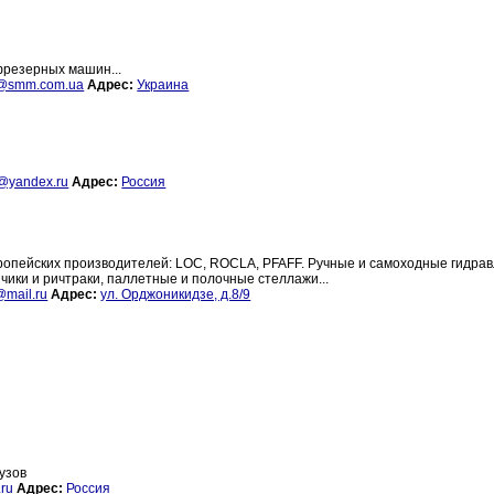
фрезерных машин...
@smm.com.ua
Адрес:
Украина
r@yandex.ru
Адрес:
Россия
ропейских производителей: LOC, ROCLA, PFAFF. Ручные и самоходные гидра
чики и ричтраки, паллетные и полочные стеллажи...
@mail.ru
Адрес:
ул. Орджоникидзе, д.8/9
узов
.ru
Адрес:
Россия