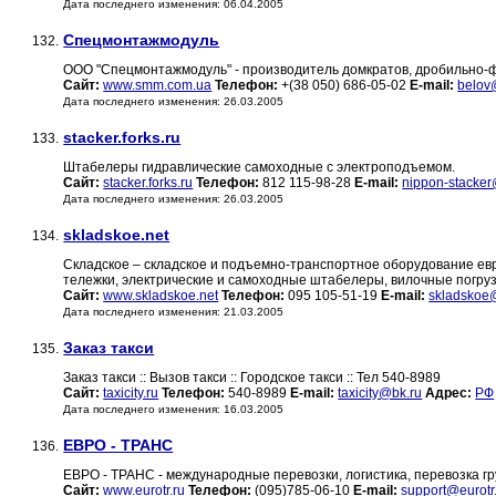
Дата последнего изменения: 06.04.2005
Спецмонтажмодуль
132.
ООО "Спецмонтажмодуль" - производитель домкратов, дробильно-
Сайт:
www.smm.com.ua
Телефон:
+(38 050) 686-05-02
E-mail:
belov
Дата последнего изменения: 26.03.2005
stacker.forks.ru
133.
Штабелеры гидравлические самоходные с электроподъемом.
Сайт:
stacker.forks.ru
Телефон:
812 115-98-28
E-mail:
nippon-stacke
Дата последнего изменения: 26.03.2005
skladskoe.net
134.
Складское – складское и подъемно-транспортное оборудование ев
тележки, электрические и самоходные штабелеры, вилочные погруз
Сайт:
www.skladskoe.net
Телефон:
095 105-51-19
E-mail:
skladskoe
Дата последнего изменения: 21.03.2005
Заказ такси
135.
Заказ такси :: Вызов такси :: Городское такси :: Тел 540-8989
Сайт:
taxicity.ru
Телефон:
540-8989
E-mail:
taxicity@bk.ru
Адрес:
РФ
Дата последнего изменения: 16.03.2005
ЕВРО - ТРАНС
136.
ЕВРО - ТРАНС - международные перевозки, логистика, перевозка гр
Сайт:
www.eurotr.ru
Телефон:
(095)785-06-10
E-mail:
support@eurotr