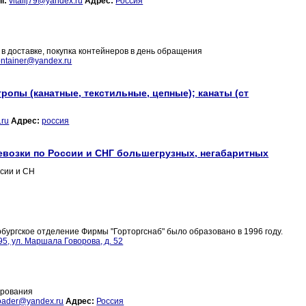
l:
vitalij79@yandex.ru
Адрес:
Россия
в доставке, покупка контейнеров в день обращения
ntainer@yandex.ru
тропы (канатные, текстильные, цепные); канаты (ст
.ru
Адрес:
россия
евозки по России и СНГ большегрузных, негабаритных
ссии и СН
бургское отделение Фирмы "Горторгснаб" было образовано в 1996 году.
5, ул. Маршала Говорова, д. 52
ирования
loader@yandex.ru
Адрес:
Россия