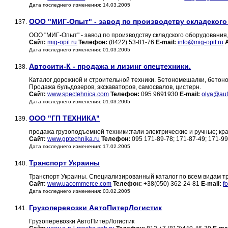
Дата последнего изменения: 14.03.2005
ООО "МИГ-Опыт" - завод по производству складского
137.
ООО "МИГ-Опыт" - завод по производству складского оборудования,
Сайт:
mig-opit.ru
Телефон:
(8422) 53-81-76
E-mail:
info@mig-opit.ru
Дата последнего изменения: 01.03.2005
Автосити-К - продажа и лизинг спецтехники.
138.
Каталог дорожной и строительной техники. Бетономешалки, бетоно
Продажа бульдозеров, экскаваторов, самосвалов, цистерн.
Сайт:
www.spectehnica.com
Телефон:
095 9691930
E-mail:
olya@auto
Дата последнего изменения: 01.03.2005
ООО "ГП ТЕХНИКА"
139.
продажа грузоподъемной техники:тали электрические и ручные; кра
Сайт:
www.gptechnika.ru
Телефон:
095 171-89-78; 171-87-49; 171-9
Дата последнего изменения: 17.02.2005
Транспорт Украины
140.
Транспорт Украины. Специализированный каталог по всем видам т
Сайт:
www.uacommerce.com
Телефон:
+38(050) 362-24-81
E-mail:
f
Дата последнего изменения: 03.02.2005
Грузоперевозки АвтоПитерЛогистик
141.
Грузоперевозки АвтоПитерЛогистик