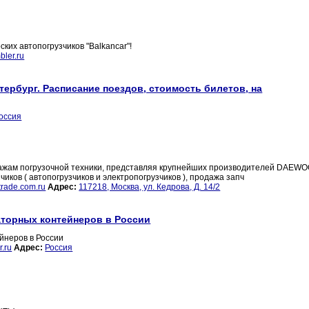
ких автопогрузчиков "Balkancar"!
ler.ru
тербург. Расписание поездов, стоимость билетов, на
оссия
ажам погрузочной техники, представляя крупнейших производителей DAEW
ков ( автопогрузчиков и электропогрузчиков ), продажа запч
trade.com.ru
Адрес:
117218, Москва, ул. Кедрова, Д. 14/2
торных контейнеров в России
йнеров в России
.ru
Адрес:
Россия