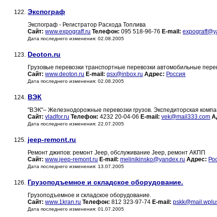
Экспограф
122.
Экспограф - Регистратор Расхода Топлива
Сайт:
www.expograff.ru
Телефон:
095 518-96-76
E-mail:
expograff@y
Дата последнего изменения: 02.08.2005
Deoton.ru
123.
Грузовые перевозки транспортные перевозки автомобильные пере
Сайт:
www.deoton.ru
E-mail:
qsx@inbox.ru
Адрес:
Россия
Дата последнего изменения: 02.08.2005
ВЭК
124.
"ВЭК"– Железнодорожные перевозки грузов. Экспедиторская комп
Сайт:
vladfor.ru
Телефон:
4232 20-04-06
E-mail:
vek@mail333.com
А
Дата последнего изменения: 22.07.2005
jeep-remont.ru
125.
Ремонт джипов: ремонт Jeep, обслуживание Jeep, ремонт АКПП
Сайт:
www.jeep-remont.ru
E-mail:
melinikinsko@yandex.ru
Адрес:
Ро
Дата последнего изменения: 13.07.2005
Грузоподъемное и складское оборудование.
126.
Грузоподъемное и складское оборудование.
Сайт:
www.1kran.ru
Телефон:
812 323-97-74
E-mail:
pskk@mail.wplu
Дата последнего изменения: 01.07.2005