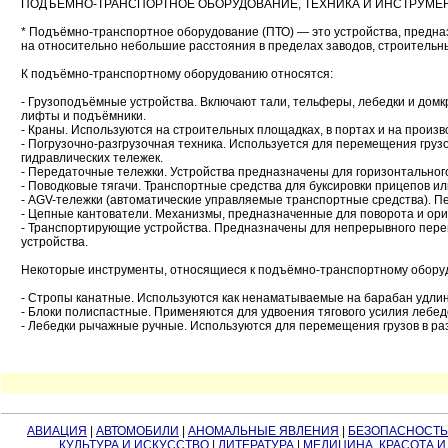
ПОДЪЁМНО-ТРАНСПОРТНОЕ ОБОРУДОВАНИЕ, ТЕХНИКА И ИНСТРУМЕ
* Подъёмно-транспортное оборудование (ПТО) — это устройства, предна
на относительно небольшие расстояния в пределах заводов, строительных
К подъёмно-транспортному оборудованию относятся:
- Грузоподъёмные устройства. Включают тали, тельферы, лебедки и домк
лифты и подъёмники.
- Краны. Используются на строительных площадках, в портах и на произв
- Погрузочно-разгрузочная техника. Используется для перемещения груз
гидравлических тележек.
- Передаточные тележки. Устройства предназначены для горизонтальног
- Поводковые тягачи. Транспортные средства для буксировки прицепов и
- AGV-тележки (автоматические управляемые транспортные средства). 
- Цепные кантователи. Механизмы, предназначенные для поворота и ори
- Транспортирующие устройства. Предназначены для непрерывного пере
устройства.
Некоторые инструменты, относящиеся к подъёмно-транспортному обору
- Стропы канатные. Используются как ненаматываемые на барабан удлини
- Блоки полиспастные. Применяются для удвоения тягового усилия лебед
- Лебедки рычажные ручные. Используются для перемещения грузов в раз
АВИАЦИЯ
|
АВТОМОБИЛИ
|
АНОМАЛЬНЫЕ ЯВЛЕНИЯ
|
БЕЗОПАСНОСТЬ
КУЛЬТУРА И ИСКУССТВО
|
ЛИТЕРАТУРА
|
МЕДИЦИНА, КРАСОТА И