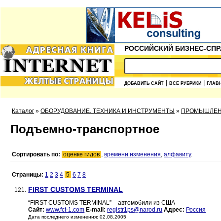
РОССИЙСКИЙ БИЗНЕС-СПР
|
|
ДОБАВИТЬ САЙТ
ВСЕ РУБРИКИ
ГЛАВ
Каталог
»
ОБОРУДОВАНИЕ, ТЕХНИКА И ИНСТРУМЕНТЫ
»
ПРОМЫШЛЕ
Подъемно-транспортное
Сортировать по:
оценке гидов
,
времени изменения
,
алфавиту
.
Страницы:
1
2
3
4
5
6
7
8
FIRST CUSTOMS TERMINAL
121.
“FIRST CUSTOMS TERMINAL” – автомобили из США
Сайт:
www.fct-1.com
E-mail:
registr1ps@narod.ru
Адрес:
Россия
Дата последнего изменения: 02.08.2005