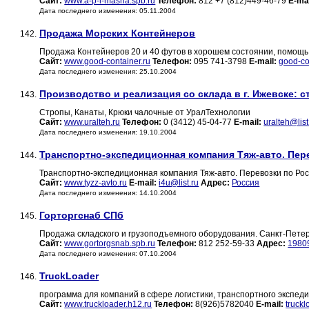
Сайт:
www.a-p-l-masha.spb.ru
Телефон:
812 +7 (812)449-46-79
E-mai
Дата последнего изменения: 05.11.2004
Продажа Морских Контейнеров
142.
Продажа Контейнеров 20 и 40 футов в хорошем состоянии, помощь 
Сайт:
www.good-container.ru
Телефон:
095 741-3798
E-mail:
good-co
Дата последнего изменения: 25.10.2004
Производство и реализация со склада в г. Ижевске: с
143.
Стропы, Канаты, Крюки чалочные от УралТехнологии
Сайт:
www.uralteh.ru
Телефон:
0 (3412) 45-04-77
E-mail:
uralteh@list
Дата последнего изменения: 19.10.2004
Транспортно-экспедиционная компания Тяж-авто. Пер
144.
Транспортно-экспедиционная компания Тяж-авто. Перевозки по Ро
Сайт:
www.tyzz-avto.ru
E-mail:
i4u@list.ru
Адрес:
Россия
Дата последнего изменения: 14.10.2004
Горторгснаб СПб
145.
Продажа складского и грузоподъемного оборудования. Санкт-Петер
Сайт:
www.gortorgsnab.spb.ru
Телефон:
812 252-59-33
Адрес:
19809
Дата последнего изменения: 07.10.2004
TruckLoader
146.
программа для компаний в сфере логистики, транспортного экспед
Сайт:
www.truckloader.h12.ru
Телефон:
8(926)5782040
E-mail:
truck