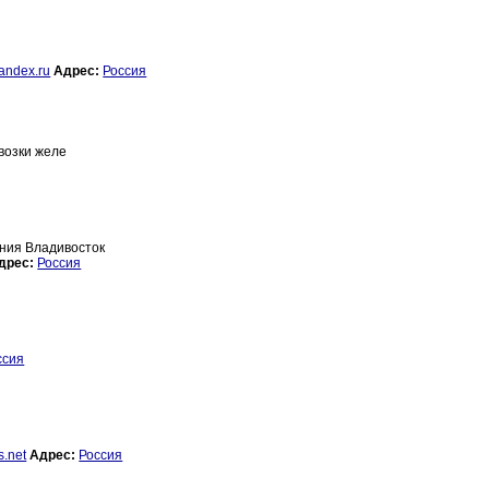
andex.ru
Адрес:
Россия
возки желе
ания Владивосток
дрес:
Россия
ссия
s.net
Адрес:
Россия