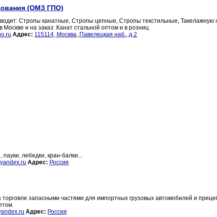
дования (ОМЗ ГПО)
одит: Стропы канатные, Стропы цепные, Стропы текстильные, Такелажную о
 Москве и на заказ: Канат стальной оптом и в розниц
o.ru
Адрес:
115114, Москва, Павелецкая наб., д.2
 пауки, лебедки, кран-балки...
yandex.ru
Адрес:
Россия
орговле запасными частями для импортных грузовых автомобилей и прице
птом.
yandex.ru
Адрес:
Россия