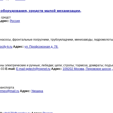
 оборудования, средств малой механизации,
 средст
Адрес:
Россия
насосы, фронтальные погрузчики, трубоукладчики, минизаводы, гидромолоты,
city-k.ru
Адрес:
ул. Профсоюзная д. 78.
ны электрические и ручные; лебедки; цепи; стропы; тормоза; домкраты; подъ
9-03
E-mail:
E-mail:gptech@ropnet.ru
Адрес:
109202 Москва, Перовское шоссе, 
ранспорта
ormex@mail.ru
Адрес:
Украина