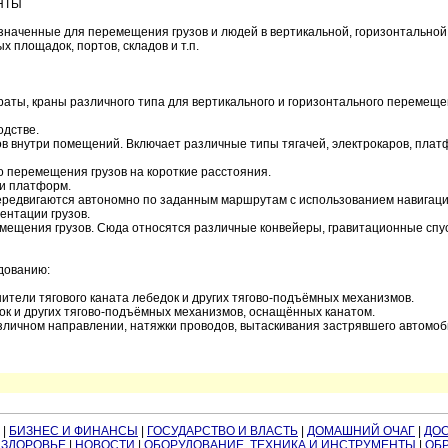
НТЫ
значенные для перемещения грузов и людей в вертикальной, горизонтальной
 площадок, портов, складов и т.п.
раты, краны различного типа для вертикального и горизонтального перемеще
одстве.
ов внутри помещений. Включает различные типы тягачей, электрокаров, пла
о перемещения грузов на короткие расстояния.
ли платформ.
Передвигаются автономно по заданным маршрутам с использованием навигаци
ентации грузов.
мещения грузов. Сюда относятся различные конвейеры, гравитационные спус
дованию:
тели тягового каната лебедок и других тягово-подъёмных механизмов.
ок и других тягово-подъёмных механизмов, оснащённых канатом.
личном направлении, натяжки проводов, вытаскивания застрявшего автомоби
|
БИЗНЕС И ФИНАНСЫ
|
ГОСУДАРСТВО И ВЛАСТЬ
|
ДОМАШНИЙ ОЧАГ
|
ДО
 ЗДОРОВЬЕ
|
НОВОСТИ
|
ОБОРУДОВАНИЕ, ТЕХНИКА И ИНСТРУМЕНТЫ
|
ОБР