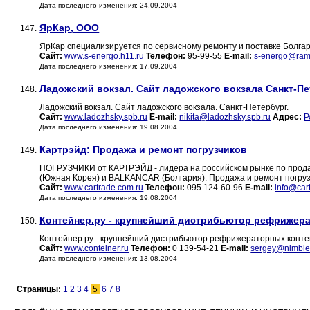
Дата последнего изменения: 24.09.2004
ЯрКар, ООО
147.
ЯрКар специализируется по сервисному ремонту и поставке Болгарс
Сайт:
www.s-energo.h11.ru
Телефон:
95-99-55
E-mail:
s-energo@ramb
Дата последнего изменения: 17.09.2004
Ладожский вокзал. Сайт ладожского вокзала Санкт-Пе
148.
Ладожский вокзал. Сайт ладожского вокзала. Санкт-Петербург.
Сайт:
www.ladozhsky.spb.ru
E-mail:
nikita@ladozhsky.spb.ru
Адрес:
Р
Дата последнего изменения: 19.08.2004
Картрэйд: Продажа и ремонт погрузчиков
149.
ПОГРУЗЧИКИ от КАРТРЭЙД - лидера на российском рынке по прод
(Южная Корея) и BALKANCAR (Болгария). Продажа и ремонт погрузчи
Сайт:
www.cartrade.com.ru
Телефон:
095 124-60-96
E-mail:
info@car
Дата последнего изменения: 19.08.2004
Контейнер.ру - крупнейший дистрибьютор рефрижера
150.
Контейнер.ру - крупнейший дистрибьютор рефрижераторных конте
Сайт:
www.conteiner.ru
Телефон:
0 139-54-21
E-mail:
sergey@nimbler
Дата последнего изменения: 13.08.2004
Страницы:
1
2
3
4
5
6
7
8