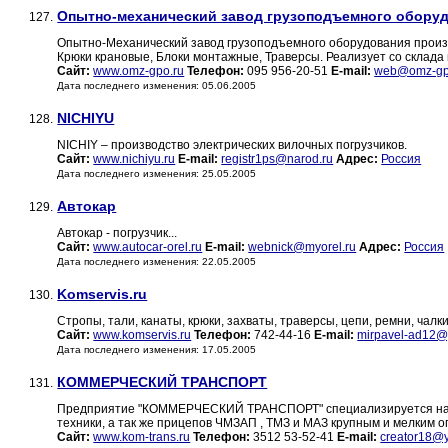
Опытно-механический завод грузоподъемного обору
127.
Опытно-Механический завод грузоподъемного оборудования произв
Крюки крановые, Блоки монтажные, Траверсы. Реализует со склада в
Сайт:
www.omz-gpo.ru
Телефон:
095 956-20-51
E-mail:
web@omz-gp
Дата последнего изменения: 05.06.2005
NICHIYU
128.
NICHIY – производство электрических вилочных погрузчиков.
Сайт:
www.nichiyu.ru
E-mail:
registr1ps@narod.ru
Адрес:
Россия
Дата последнего изменения: 25.05.2005
Автокар
129.
Автокар - погрузчик...
Сайт:
www.autocar-orel.ru
E-mail:
webnick@myorel.ru
Адрес:
Россия
Дата последнего изменения: 22.05.2005
Komservis.ru
130.
Cтропы, тали, канаты, крюки, захваты, траверсы, цепи, ремни, чалки,
Сайт:
www.komservis.ru
Телефон:
742-44-16
E-mail:
mirpavel-ad12@
Дата последнего изменения: 17.05.2005
КОММЕРЧЕСКИЙ ТРАНСПОРТ
131.
Предприятие "КОММЕРЧЕСКИЙ ТРАНСПОРТ" специализируется на т
техники, а так же прицепов ЧМЗАП , ТМЗ и МАЗ крупным и мелким о
Сайт:
www.kom-trans.ru
Телефон:
3512 53-52-41
E-mail:
creator18@