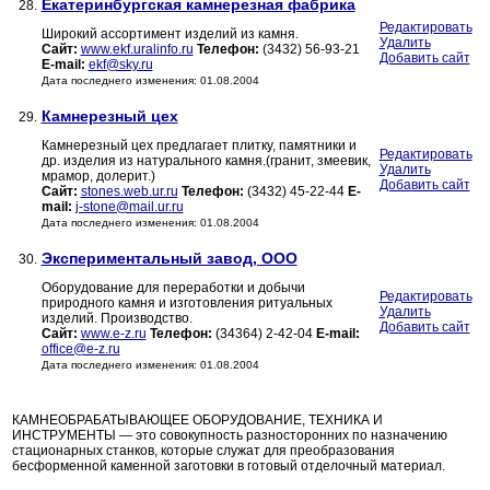
Екатеринбургская камнерезная фабрика
28.
Редактировать
Широкий ассортимент изделий из камня.
Удалить
Сайт:
www.ekf.uralinfo.ru
Телефон:
(3432) 56-93-21
Добавить сайт
E-mail:
ekf@sky.ru
Дата последнего изменения: 01.08.2004
Камнерезный цех
29.
Камнерезный цех предлагает плитку, памятники и
Редактировать
др. изделия из натурального камня.(гранит, змеевик,
Удалить
мрамор, долерит.)
Добавить сайт
Сайт:
stones.web.ur.ru
Телефон:
(3432) 45-22-44
E-
mail:
j-stone@mail.ur.ru
Дата последнего изменения: 01.08.2004
Экспериментальный завод, ООО
30.
Оборудование для переработки и добычи
Редактировать
природного камня и изготовления ритуальных
Удалить
изделий. Производство.
Добавить сайт
Сайт:
www.e-z.ru
Телефон:
(34364) 2-42-04
E-mail:
office@e-z.ru
Дата последнего изменения: 01.08.2004
КАМНЕОБРАБАТЫВАЮЩЕЕ ОБОРУДОВАНИЕ, ТЕХНИКА И
ИНСТРУМЕНТЫ — это совокупность разносторонних по назначению
стационарных станков, которые служат для преобразования
бесформенной каменной заготовки в готовый отделочный материал.