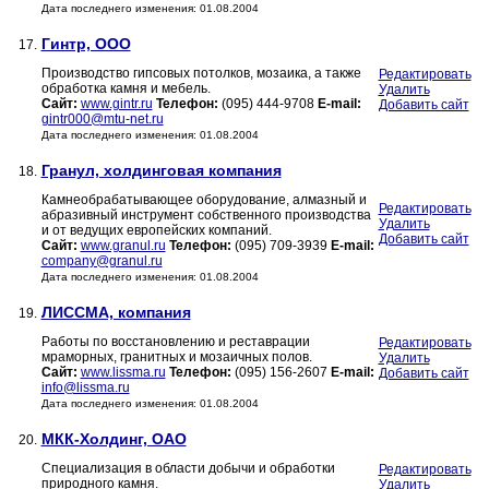
Дата последнего изменения: 01.08.2004
Гинтр, ООО
17.
Производство гипсовых потолков, мозаика, а также
Редактировать
обработка камня и мебель.
Удалить
Сайт:
www.gintr.ru
Телефон:
(095) 444-9708
E-mail:
Добавить сайт
gintr000@mtu-net.ru
Дата последнего изменения: 01.08.2004
Гранул, холдинговая компания
18.
Камнеобрабатывающее оборудование, алмазный и
Редактировать
абразивный инструмент собственного производства
Удалить
и от ведущих европейских компаний.
Добавить сайт
Сайт:
www.granul.ru
Телефон:
(095) 709-3939
E-mail:
company@granul.ru
Дата последнего изменения: 01.08.2004
ЛИССМА, компания
19.
Работы по восстановлению и реставрации
Редактировать
мраморных, гранитных и мозаичных полов.
Удалить
Сайт:
www.lissma.ru
Телефон:
(095) 156-2607
E-mail:
Добавить сайт
info@lissma.ru
Дата последнего изменения: 01.08.2004
МКК-Холдинг, ОАО
20.
Специализация в области добычи и обработки
Редактировать
природного камня.
Удалить