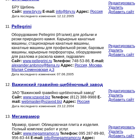
Редактировать
БРУ Щебень
Удалить
Сайт:
www.bry.ru
E-mail:
info@bry.ru
Адрес:
Россия
Добавить сайт
Дата последнего изменения: 12.12.2005
Pellegrini
11.
Оборудование Pellegrini (Италия) для добычи и
резки природного камня. Карьерные канатные
машины, стационарные канатные машины,
Редактировать
канатные машины для профильной резки, баровые
Удалить
машины, карьерные перфораторы, оборудование
Добавить сайт
для разлома и раскола камня, гидравлич
Сайт:
www.pellegrini.ru
Телефон:
748-53-86,
E-mail:
alexander.antonov@tiena.ru
Адрес:
Россия, Москва,
Малая Семеновская д.3
Дата последнего изменения: 07.06.2005
Важинский гравийно-щебёночный завод
12.
Редактировать
ЗАО "Важинский гравийно-щебёночный завод"
Удалить
Сайт:
www.vzavod.biz
Телефон:
(812) 388-9988
E-
Добавить сайт
mail:
webmaster@vzavod.biz
Адрес:
Россия
Дата последнего изменения: 23.12.2004
Мегамрамор
13.
Мрамор, гранит. Облицовочная плита и изделия.
Редактировать
Полный комплекс работ и услуг.
Удалить
Сайт:
www.megamramor.ru
Телефон:
095 287-89-80,
Добавить сайт
956-83-44
E-mail:
info@megamramor.ru
Адрес: