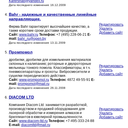
Karersnab@yandex.ru
Дата последнего изменения: 16.12.2009
Bahr - надежные и качественные линейные
4.
направляющие.
Редактировать
Фирма Bahr гарантирует высочайшее качество, а
Удалить
также короткие сроки доставки продукции.
Добавить сайт
Сайт:
www.bahr.ru
Телефон:
+7 (495) 228-06-21
E-
mail:
bahr_ru@open.by
Дата последнего изменения: 13.11.2009
Промпомол
5.
дробилки, дробилки для измельчения материалов
склонных к налипанию; роторные и двухроторные
Редактировать
мельницы тонкого помола. Классификаторы, в т.ч.
Удалить
пневмосепараторы и грохоты. Вибросмесители и
Добавить сайт
сушилки периодического действия.
Сайт:
www.prompomol.ru
Телефон:
4872 49-55-91
E-
mail:
prompomol@mail.ru
Дата последнего изменения: 26.11.2008
DIACOM LTD
6.
Компания Diacom Ltd. занимается разработкой,
производством и продажей оборудования для
Редактировать
лазерной обработки и измерения алмазов и
Удалить
бриллиантов в ювелирной промышленности.
Добавить сайт
Сайт:
www.diacom-ltd.ru
Телефон:
+7-495-333-24-88
E-mail:
diacomltd@mail.ru