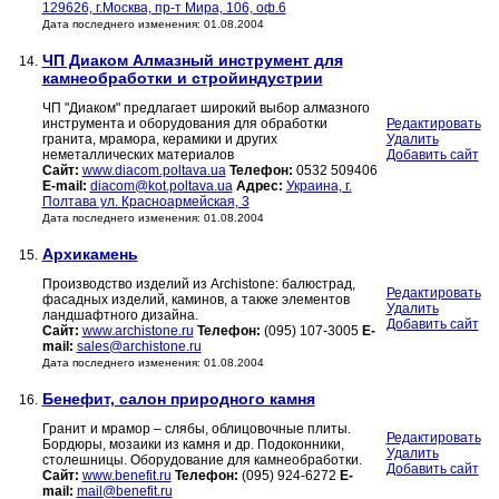
129626, г.Москва, пр-т Мира, 106, оф.6
Дата последнего изменения: 01.08.2004
ЧП Диаком Алмазный инструмент для
14.
камнеобработки и стройиндустрии
ЧП "Диаком" предлагает широкий выбор алмазного
инструмента и оборудования для обработки
Редактировать
гранита, мрамора, керамики и других
Удалить
неметаллических материалов
Добавить сайт
Сайт:
www.diacom.poltava.ua
Телефон:
0532 509406
E-mail:
diacom@kot.poltava.ua
Адрес:
Украина, г.
Полтава ул. Красноармейская, 3
Дата последнего изменения: 01.08.2004
Архикамень
15.
Производство изделий из Archistone: балюстрад,
Редактировать
фасадных изделий, каминов, а также элементов
Удалить
ландшафтного дизайна.
Добавить сайт
Сайт:
www.archistone.ru
Телефон:
(095) 107-3005
E-
mail:
sales@archistone.ru
Дата последнего изменения: 01.08.2004
Бенефит, салон природного камня
16.
Гранит и мрамор – слябы, облицовочные плиты.
Редактировать
Бордюры, мозаики из камня и др. Подоконники,
Удалить
столешницы. Оборудование для камнеобработки.
Добавить сайт
Сайт:
www.benefit.ru
Телефон:
(095) 924-6272
E-
mail:
mail@benefit.ru