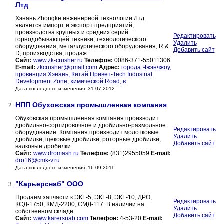
Лтд
Хэнань Zhongke инженерной технологии Лтд
является импорт и экспорт предприятий,
производства крупных и средних серий
Редактировать
горнодобывающей техники, технологического
Удалить
оборудования, металлургического оборудования, R &
Добавить сайт
D, производства, продаж.
Сайт:
www.zk-crusher.ru
Телефон:
0086-371-55011306
E-mail:
zkcrusher@gmail.com
Адрес:
города Чжэнчжоу,
провинция Хэнань, Китай Привет-Tech Industrial
Development Zone, химической Road, в
Дата последнего изменения: 31.07.2012
НПП Обуховская промышленная компания
2.
Обуховская промышленная компания производит
дробильно-сортировочное и дробильно-размольное
Редактировать
оборудование. Компания производит молотковые
Удалить
дробилки, щековые дробилки, роторные дробилки,
Добавить сайт
валковые дробилки.
Сайт:
www.dromash.ru
Телефон:
(831)2955059
E-mail:
dro16@cmk-v.ru
Дата последнего изменения: 16.09.2011
"Карьерснаб" ООО
3.
Продаём запчасти к ЭКГ-5, ЭКГ-8, ЭКГ-10, ДРО,
Редактировать
КСД-1750, КМД-2200, СМД-117. В наличии на
Удалить
собственном складе.
Добавить сайт
Сайт:
www.karersnab.com
Телефон:
4-53-20
E-mail: