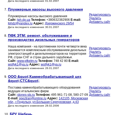
Дата последнего изменения: 01.02.2007
Плунжерные насосы высокого давления
7.
Редактировать
Плунжерные насосы высокого давления
Удалить
Сайт:
tph.dp.ua
Телефон:
+380632382906
E-mail:
Добавить сайт
tphdz@yandex.ru
Адрес:
Дзержинского 29/54
Дата последнего изменения: 30.01.2007
ПФК ЭТМ: ремонт, обслуживание и
8.
производство дизельных генераторов
Наша компания - на протяжении почти четверти века
Редактировать
занимается комплексным обслуживанием дизельных
Удалить
электростанций и дизельгенераторов на территории
Добавить сайт
РФ, стран СНГ и стран дальнего зарубежья.
Сайт:
www.pfketm.ru
Телефон:
748 42 80
E-mail:
wolfyk1@ya.ru
Адрес:
wolfyk1@ya.ru
Дата последнего изменения: 26.01.2007
ООО &quot;Камнеобрабатывающий цех
9.
&quot;СТС&quot;
Поставка камнеобрабатывающего оборудования
Редактировать
ведущих итальянских фирм.
Удалить
Сайт:
stones-sts.ru
Телефон:
495 961-71-08, 580-27-09
Добавить сайт
E-mail:
speztran@online.ru
Адрес:
142105, Московская
обл., г.Подольск, ул.Большая Серпуховская, д.43
Дата последнего изменения: 28.02.2006
БРУ Щебень
10.