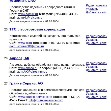
комбинат, ОАО
Редактировать
Производство изделий из природного камня в
Удалить
России и СНГ.
Добавить сайт
Сайт:
www.aomkk.ru
Телефон:
(095) 408-6439
E-
mail:
ao.mkk@relcom.ru
Дата последнего изменения: 01.08.2004
ТТС, лесоторговая корпорация
25.
Изготовление изделий из натурального гранита и
Редактировать
мрамора.
Удалить
Сайт:
www.ttc.ru
Телефон:
(8482) 33-79-69
E-mail:
Добавить сайт
nord_stone2000@mail.ru
Дата последнего изменения: 01.08.2004
Алроса, АК
26.
Редактировать
Разведка, добыча, обработка и реализация алмазов.
Удалить
Сайт:
www.alrosa.ru
Телефон:
(41136) 2-44-51
E-
Добавить сайт
mail:
adm.AK@alrosa-mir.ru
Дата последнего изменения: 01.08.2004
Гранит-Сервис, АО
27.
Поставка абразивных и алмазных инструментов для
Редактировать
обработки и добычи камня.
Удалить
Сайт:
www.granite-service.com
Телефон:
(3432) 27-
Добавить сайт
45-87
E-mail:
info@granite-service.com
Дата последнего изменения: 01.08.2004