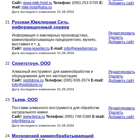
Сайт:
www.mkk-hold.ru
Телефон:
(095) 253-5705
E-
Добавить сайт
mail:
mkk-hold@aha.ru
Дата последнего изменения: 01.08.2004
Русская Ювелирная Сеть,
21.
информационный сервер
Редактировать
Информация о ювелирных производствах,
Удалить
камнеобрабатывающих предприятиях, музеях,
Добавить сайт
выставках и т. д.
Сайт:
www.jeweller.ru
E-mail:
info@jewellernet.ru
Дата последнего изменения: 01.08.2004
Сплитстоун, ООО
22.
Алмазный инструмент для камнеобработки и
Редактировать
оборудование для его эксплуатации.
Удалить
Сайт:
splitstone.ru
Телефон:
(095) 938-2674
E-mail:
Добавить сайт
info@splitstone.ru
Дата последнего изменения: 01.08.2004
Тьена, ООО
23.
Поставки алмазного инструмента для обработки
Редактировать
натурального камня.
Удалить
Сайт:
www.tiena.ru
Телефон:
(095) 748-5386
E-mail:
Добавить сайт
info@tiena.ru
Дата последнего изменения: 01.08.2004
Московский камнеобрабатывающий
24.