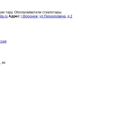
ую тару. Ополаскиватели стеклотары.
ta.ru
Адрес:
г.Воронеж, ул.Перхоровича, д.2
ссия
, ко