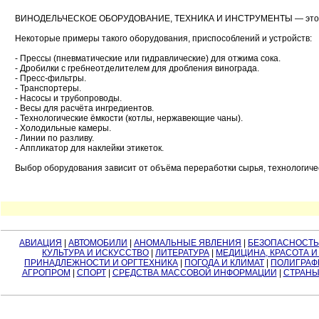
ВИНОДЕЛЬЧЕСКОЕ ОБОРУДОВАНИЕ, ТЕХНИКА И ИНСТРУМЕНТЫ — это разли
Некоторые примеры такого оборудования, приспособлений и устройств:
- Прессы (пневматические или гидравлические) для отжима сока.
- Дробилки с гребнеотделителем для дробления винограда.
- Пресс-фильтры.
- Транспортеры.
- Насосы и трубопроводы.
- Весы для расчёта ингредиентов.
- Технологические ёмкости (котлы, нержавеющие чаны).
- Холодильные камеры.
- Линии по разливу.
- Аппликатор для наклейки этикеток.
Выбор оборудования зависит от объёма переработки сырья, технологичес
АВИАЦИЯ
|
АВТОМОБИЛИ
|
АНОМАЛЬНЫЕ ЯВЛЕНИЯ
|
БЕЗОПАСНОСТЬ
КУЛЬТУРА И ИСКУССТВО
|
ЛИТЕРАТУРА
|
МЕДИЦИНА, КРАСОТА И
ПРИНАДЛЕЖНОСТИ И ОРГТЕХНИКА
|
ПОГОДА И КЛИМАТ
|
ПОЛИГРАФ
АГРОПРОМ
|
СПОРТ
|
СРЕДСТВА МАССОВОЙ ИНФОРМАЦИИ
|
СТРАНЫ