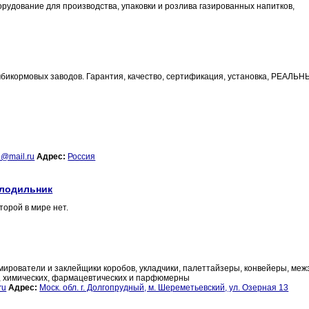
рудование для производства, упаковки и розлива газированных напитков,
бикормовых заводов. Гарантия, качество, сертификация, установка, РЕАЛЬ
b@mail.ru
Адрес:
Россия
олодильник
орой в мире нет.
рмирователи и заклейщики коробов, укладчики, палеттайзеры, конвейеры, ме
ых, химических, фармацевтических и парфюмерны
ru
Адрес:
Моск. обл. г. Долгопрудный, м. Шереметьевский, ул. Озерная 13