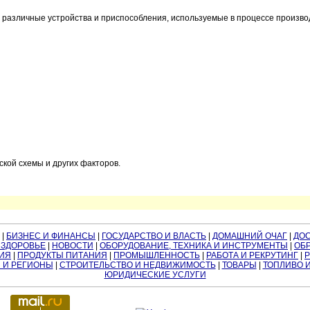
чные устройства и приспособления, используемые в процессе производ
кой схемы и других факторов.
|
БИЗНЕС И ФИНАНСЫ
|
ГОСУДАРСТВО И ВЛАСТЬ
|
ДОМАШНИЙ ОЧАГ
|
ДО
 ЗДОРОВЬЕ
|
НОВОСТИ
|
ОБОРУДОВАНИЕ, ТЕХНИКА И ИНСТРУМЕНТЫ
|
ОБР
ИЯ
|
ПРОДУКТЫ ПИТАНИЯ
|
ПРОМЫШЛЕННОСТЬ
|
РАБОТА И РЕКРУТИНГ
|
 И РЕГИОНЫ
|
СТРОИТЕЛЬСТВО И НЕДВИЖИМОСТЬ
|
ТОВАРЫ
|
ТОПЛИВО 
ЮРИДИЧЕСКИЕ УСЛУГИ