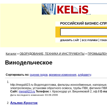
РОССИЙСКИЙ БИЗНЕС-СПР
|
|
ДОБАВИТЬ САЙТ
ВСЕ РУБРИКИ
ГЛАВ
Каталог
»
ОБОРУДОВАНИЕ, ТЕХНИКА И ИНСТРУМЕНТЫ
»
ПРОМЫШЛЕ
Винодельческое
Сортировать по:
оценке гидов
,
времени изменения
,
алфавиту
.
1.
http://megalit23.ru Водоподготовка, фильтры ионообменные, напорны
электролизеры, установки обратного осмоса, трубы ПВХ, фитинги ПВ
Сайт:
megalit23.ru
Телефон:
г. Краснодар ул. Вишняковой 2, оф.8
E-ma
Дата последнего изменения: 03.09.2009
Альянс-Кростэк
2.