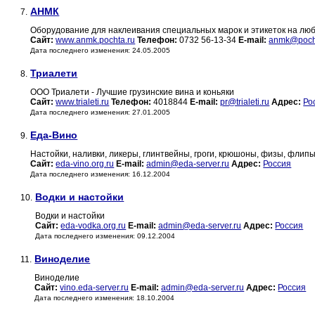
АНМК
7.
Оборудование для наклеивания специальных марок и этикеток на люб
Сайт:
www.anmk.pochta.ru
Телефон:
0732 56-13-34
E-mail:
anmk@poch
Дата последнего изменения: 24.05.2005
Триалети
8.
ООО Триалети - Лучшие грузинские вина и коньяки
Сайт:
www.trialeti.ru
Телефон:
4018844
E-mail:
pr@trialeti.ru
Адрес:
Ро
Дата последнего изменения: 27.01.2005
Еда-Вино
9.
Настойки, наливки, ликеры, глинтвейны, гроги, крюшоны, физы, флипы
Сайт:
eda-vino.org.ru
E-mail:
admin@eda-server.ru
Адрес:
Россия
Дата последнего изменения: 16.12.2004
Водки и настойки
10.
Водки и настойки
Сайт:
eda-vodka.org.ru
E-mail:
admin@eda-server.ru
Адрес:
Россия
Дата последнего изменения: 09.12.2004
Виноделие
11.
Виноделие
Сайт:
vino.eda-server.ru
E-mail:
admin@eda-server.ru
Адрес:
Россия
Дата последнего изменения: 18.10.2004