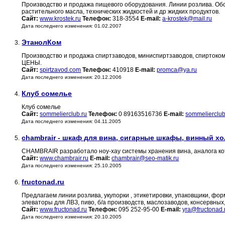
Производство и продажа пищевого оборудования. Линии розлива. Обо
растительного масла, технических жидкостей и др жидких продуктов.
Сайт:
www.krostek.ru
Телефон:
318-3554
E-mail:
a-krostek@mail.ru
Дата последнего изменения: 01.02.2007
ЭтанолКом
3.
Производство и продажа спиртзаводов, миниспиртзаводов, спиртоком
ЦЕНЫ.
Сайт:
spirtzavod.com
Телефон:
410918
E-mail:
promca@ya.ru
Дата последнего изменения: 20.12.2006
Клуб сомелье
4.
Клуб сомелье
Сайт:
sommelierclub.ru
Телефон:
0 89163516736
E-mail:
sommelierclu
Дата последнего изменения: 04.11.2005
chambrair - шкаф для вина, сигарные шкафы, винный х
5.
CHAMBRAIR разработало ноу-хау системы хранения вина, аналога кот
Сайт:
www.chambrair.ru
E-mail:
chambrair@seo-matik.ru
Дата последнего изменения: 25.10.2005
fructonad.ru
6.
Предлагаем линии розлива, укупорки , этикетировки, упаковщики, фо
элеваторы для ЛВЗ, пиво, б/а производств, маслозаводов, консервн
Сайт:
www.fructonad.ru
Телефон:
095 252-95-00
E-mail:
yra@fructonad.
Дата последнего изменения: 20.10.2005