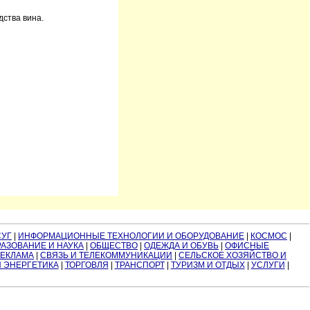
ства вина.
СУГ
|
ИНФОРМАЦИОННЫЕ ТЕХНОЛОГИИ И ОБОРУДОВАНИЕ
|
КОСМОС
|
АЗОВАНИЕ И НАУКА
|
ОБЩЕСТВО
|
ОДЕЖДА И ОБУВЬ
|
ОФИСНЫЕ
РЕКЛАМА
|
СВЯЗЬ И ТЕЛЕКОММУНИКАЦИИ
|
СЕЛЬСКОЕ ХОЗЯЙСТВО И
И ЭНЕРГЕТИКА
|
ТОРГОВЛЯ
|
ТРАНСПОРТ
|
ТУРИЗМ И ОТДЫХ
|
УСЛУГИ
|