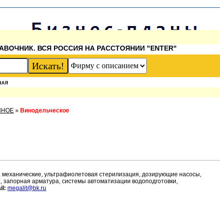
АВОЧНИК. ВСЯ РОССИЯ НА РАССТОЯНИИ "ENTER"
НАЯ
ННОЕ
»
Винодельческое
е, механические, ультрафиолетовая стерилизация, дозирующие насосы,
Х, запорная арматура, системы автоматизации водоподготовки,
il:
megalit@bk.ru