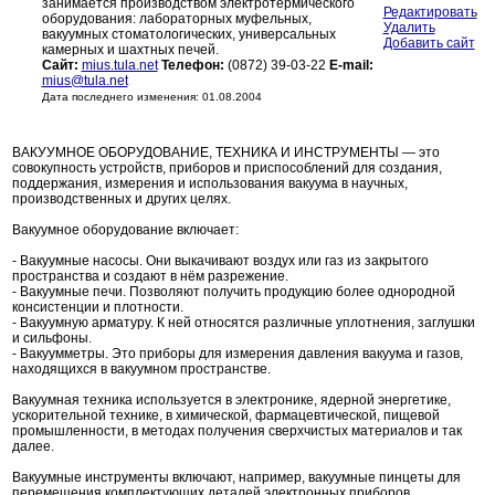
занимается производством электротермического
Редактировать
оборудования: лабораторных муфельных,
Удалить
вакуумных стоматологических, универсальных
Добавить сайт
камерных и шахтных печей.
Сайт:
mius.tula.net
Телефон:
(0872) 39-03-22
E-mail:
mius@tula.net
Дата последнего изменения: 01.08.2004
ВАКУУМНОЕ ОБОРУДОВАНИЕ, ТЕХНИКА И ИНСТРУМЕНТЫ — это
совокупность устройств, приборов и приспособлений для создания,
поддержания, измерения и использования вакуума в научных,
производственных и других целях.
Вакуумное оборудование включает:
- Вакуумные насосы. Они выкачивают воздух или газ из закрытого
пространства и создают в нём разрежение.
- Вакуумные печи. Позволяют получить продукцию более однородной
консистенции и плотности.
- Вакуумную арматуру. К ней относятся различные уплотнения, заглушки
и сильфоны.
- Вакуумметры. Это приборы для измерения давления вакуума и газов,
находящихся в вакуумном пространстве.
Вакуумная техника используется в электронике, ядерной энергетике,
ускорительной технике, в химической, фармацевтической, пищевой
промышленности, в методах получения сверхчистых материалов и так
далее.
Вакуумные инструменты включают, например, вакуумные пинцеты для
перемещения комплектующих деталей электронных приборов.