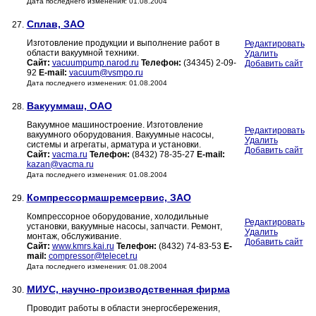
Дата последнего изменения: 01.08.2004
Сплав, ЗАО
27.
Изготовление продукции и выполнение работ в
Редактировать
области вакуумной техники.
Удалить
Сайт:
vacuumpump.narod.ru
Телефон:
(34345) 2-09-
Добавить сайт
92
E-mail:
vacuum@vsmpo.ru
Дата последнего изменения: 01.08.2004
Вакууммаш, ОАО
28.
Вакуумное машиностроение. Изготовление
Редактировать
вакуумного оборудования. Вакуумные насосы,
Удалить
системы и агрегаты, арматура и установки.
Добавить сайт
Сайт:
vacma.ru
Телефон:
(8432) 78-35-27
E-mail:
kazan@vacma.ru
Дата последнего изменения: 01.08.2004
Компрессормашремсервис, ЗАО
29.
Компрессорное оборудование, холодильные
Редактировать
установки, вакуумные насосы, запчасти. Ремонт,
Удалить
монтаж, обслуживание.
Добавить сайт
Сайт:
www.kmrs.kai.ru
Телефон:
(8432) 74-83-53
E-
mail:
compressor@telecet.ru
Дата последнего изменения: 01.08.2004
МИУС, научно-производственная фирма
30.
Проводит работы в области энергосбережения,