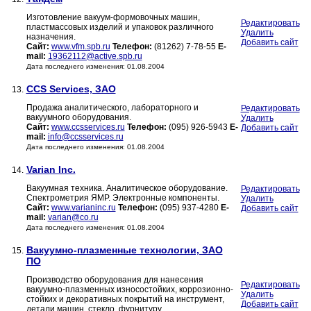
Изготовление вакуум-формовочных машин,
Редактировать
пластмассовых изделий и упаковок различного
Удалить
назначения.
Добавить сайт
Сайт:
www.vfm.spb.ru
Телефон:
(81262) 7-78-55
E-
mail:
19362112@active.spb.ru
Дата последнего изменения: 01.08.2004
CCS Services, ЗАО
13.
Продажа аналитического, лабораторного и
Редактировать
вакуумного оборудования.
Удалить
Сайт:
www.ccsservices.ru
Телефон:
(095) 926-5943
E-
Добавить сайт
mail:
info@ccsservices.ru
Дата последнего изменения: 01.08.2004
Varian Inc.
14.
Вакуумная техника. Аналитическое оборудование.
Редактировать
Спектрометрия ЯМР. Электронные компоненты.
Удалить
Сайт:
www.varianinc.ru
Телефон:
(095) 937-4280
E-
Добавить сайт
mail:
varian@co.ru
Дата последнего изменения: 01.08.2004
Вакуумно-плазменные технологии, ЗАО
15.
ПО
Производство оборудования для нанесения
Редактировать
вакуумно-плазменных износостойких, коррозионно-
Удалить
стойких и декоративных покрытий на инструмент,
Добавить сайт
детали машин, стекло, фурнитуру.