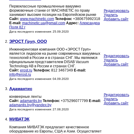
Первоклассные промышленные вакуумно
формовочные станки от MACHINETIC по праву
Редактировать
занимают высокие позиции на Европейском рынке
Удалить
Сайт:
www.machinetic.com
Телефон:
+380675992318
Добавить сайт
E-mail:
machinetic.ua@gmail.com
Адрес:
Александра
Поля 82 г
Дата последнего изменения: 25.09.2020
ЭРОСТ Груп, ООО
2.
Инжиниринговая компания ООО «ЭРОСТ Груп»
является лидером на рынке современных вакуумных
Редактировать
технологий в России и в странах СНГ. Мы являемся
Удалить
официальным представителем DISAB Vacuum
Добавить сайт
Technology AB в России и странах СНГ.
Сайт:
erost.ru
Телефон:
812 3467349
E-mail:
info@erost.ru
Дата последнего изменения: 04.09.2020
Адамантис
3.
Редактировать
конвеерные ленты
Удалить
Сайт:
adamantis.by
Телефон:
+375296077799
E-mail:
Добавить сайт
adamantis.by@yandex.by
Дата последнего изменения: 27.08.2020
МИВАТЭК
4.
Компания МИВАТЭК предлагает качественное
оборудование из Европы, США и Азии. Осуществляет