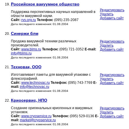
Российское вакуумное общество
19.
Редактировать
Поддержка перспективных научных направлений в
Удалить
области вакуумной науки.
Добавить сайт
Сайт:
rvs.org.ru
Телефон:
(095) 235-2087
Дата последнего изменения: 01.08.2004
Синержи блм
20.
Продажа вакуумной техники различных
Редактировать
производителей.
Удалить
Сайт:
www.blms.ru
Телефон:
(095) 721-3352
E-mail:
Добавить сайт
info@blms.ru
Дата последнего изменения: 01.08.2004
Техновак, ООО
21.
Изготавливает пакеты для вакуумной упаковки с
Редактировать
флексографией.
Удалить
Сайт:
www.technovac.ru
Телефон:
(095) 743-7769
E-
Добавить сайт
mail:
info@technovac.ru
Дата последнего изменения: 01.08.2004
Криосервис, НПО
22.
Создание оригинальных криогенных и вакуумных
Редактировать
установок.
Удалить
Сайт:
www.cryoservice.ru
Телефон:
(095) 529-0136
E-
Добавить сайт
mail:
market@cryoservice.ru
Дата последнего изменения: 01.08.2004