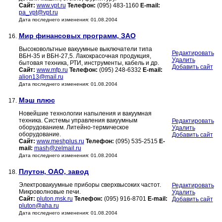
Сайт:
www.vpt.ru
Телефон:
(095) 483-1160
E-mail:
pa_vpt@vpt.ru
Дата последнего изменения: 01.08.2004
Мир финансовых программ, ЗАО
16.
Высоковольтные вакуумные выключатели типа
Редактировать
ВБН-35 и ВБН-27,5. Лакокрасочная продукция,
Удалить
бытовая техника, РТИ, инструменты, кабель и др.
Добавить сайт
Сайт:
www.mfp.ru
Телефон:
(095) 248-6332
E-mail:
alion13@mail.ru
Дата последнего изменения: 01.08.2004
Мэш плюс
17.
Новейшие технологии напыления и вакуумная
техника. Системы управления вакуумным
Редактировать
оборудованием. Литейно-термическое
Удалить
оборудование.
Добавить сайт
Сайт:
www.meshplus.ru
Телефон:
(095) 535-2515
E-
mail:
mash@zelmail.ru
Дата последнего изменения: 01.08.2004
Плутон, ОАО, завод
18.
Электровакуумные приборы сверхвысоких частот.
Редактировать
Микроволновые печи.
Удалить
Сайт:
pluton.msk.ru
Телефон:
(095) 916-8701
E-mail:
Добавить сайт
pluton@aha.ru
Дата последнего изменения: 01.08.2004