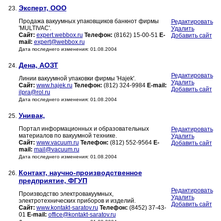
Эксперт, ООО
23.
Продажа вакуумных упаковщиков банкнот фирмы
Редактировать
'MULTIVAC'.
Удалить
Сайт:
expert.webbox.ru
Телефон:
(8162) 15-00-51
E-
Добавить сайт
mail:
expert@webbox.ru
Дата последнего изменения: 01.08.2004
Дена, АОЗТ
24.
Редактировать
Линии вакуумной упаковки фирмы 'Hajek'.
Удалить
Сайт:
www.hajek.ru
Телефон:
(812) 324-9984
E-mail:
Добавить сайт
ilpra@rol.ru
Дата последнего изменения: 01.08.2004
Унивак,
25.
Портал информационных и образовательных
Редактировать
материалов по вакуумной технике.
Удалить
Сайт:
www.vacuum.ru
Телефон:
(812) 552-9564
E-
Добавить сайт
mail:
mail@vacuum.ru
Дата последнего изменения: 01.08.2004
Контакт, научно-производственное
26.
предприятие, ФГУП
Редактировать
Производство электровакуумных,
Удалить
электротехнических приборов и изделий.
Добавить сайт
Сайт:
www.kontakt-saratov.ru
Телефон:
(8452) 37-43-
01
E-mail:
office@kontakt-saratov.ru