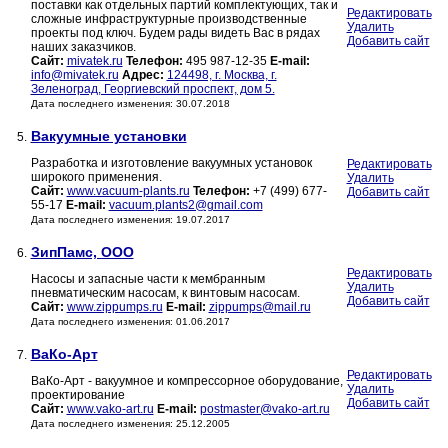
поставки как отдельных партий комплектующих, так и
Редактировать
сложные инфраструктурные производственные
Удалить
проекты под ключ. Будем рады видеть Вас в рядах
Добавить сайт
наших заказчиков.
Сайт:
mivatek.ru
Телефон:
495 987-12-35
E-mail:
info@mivatek.ru
Адрес:
124498, г. Москва, г.
Зеленоград, Георгиевский проспект, дом 5.
Дата последнего изменения: 30.07.2018
Вакуумные установки
5.
Разработка и изготовление вакуумных установок
Редактировать
широкого применения.
Удалить
Сайт:
www.vacuum-plants.ru
Телефон:
+7 (499) 677-
Добавить сайт
55-17
E-mail:
vacuum.plants2@gmail.com
Дата последнего изменения: 19.07.2017
ЗипПамс, ООО
6.
Редактировать
Насосы и запасные части к мембранным
Удалить
пневматическим насосам, к винтовым насосам.
Добавить сайт
Сайт:
www.zippumps.ru
E-mail:
zippumps@mail.ru
Дата последнего изменения: 01.06.2017
ВаКо-Арт
7.
Редактировать
ВаКо-Арт - вакуумное и компрессорное оборудование,
Удалить
проектирование
Добавить сайт
Сайт:
www.vako-art.ru
E-mail:
postmaster@vako-art.ru
Дата последнего изменения: 25.12.2005