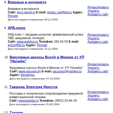
Впервые в интернете
8.
Редактировать
Впервые в интернете
Удалить
Сайт:
grco.narod.ru
E-mail:
grisha_pal@list.ru
Адрес:
Добавить сайт
Россия
Дата последнего изменения: 09.11.2005
АРД-плюс
9.
АРД-плюс > продажа шлангов: армированный шланг
Редактировать
ПВХ, вакуумный, полиуре
Удалить
Сайт:
www.ardplus.ru
Телефон:
282 64 50
E-mail:
Добавить сайт
w3s3@bk.ru
Адрес:
Россия
Дата последнего изменения: 15.11.2004
Вакуумные насосы Busch в Минске от УП
10.
"Налиба"
Редактировать
Вакуумные насосы Busch в Минске от УП "Налиба"
Удалить
Сайт:
www.vacuum.by
E-mail:
vacuum2@yandex.ru
Добавить сайт
Адрес:
Беларусь
Дата последнего изменения: 27.10.2004
Таврида Электрик Иркутск
11.
Редактировать
Поставка и техническое сопровождение вакуумной
Удалить
коммутационной техники.
Добавить сайт
Сайт:
www.tavrida.ru
Телефон:
(3952) 20-66-30
Дата последнего изменения: 01.08.2004
Тандем
12.