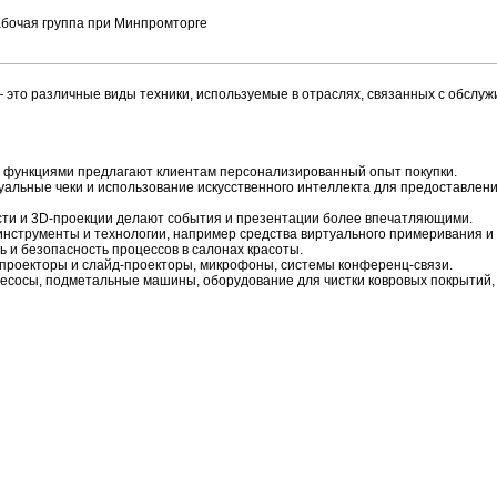
рабочая группа при Минпромторге
личные виды техники, используемые в отраслях, связанных с обслужи
 функциями предлагают клиентам персонализированный опыт покупки.
уальные чеки и использование искусственного интеллекта для предоставле
ости и 3D-проекции делают события и презентации более впечатляющими.
инструменты и технологии, например средства виртуального примеривания и
и безопасность процессов в салонах красоты.
 проекторы и слайд-проекторы, микрофоны, системы конференц-связи.
сосы, подметальные машины, оборудование для чистки ковровых покрытий,