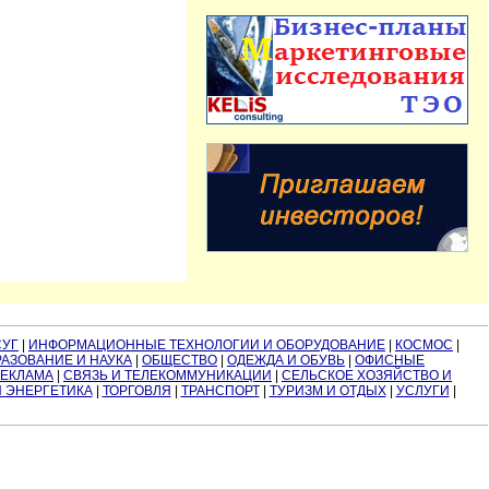
СУГ
|
ИНФОРМАЦИОННЫЕ ТЕХНОЛОГИИ И ОБОРУДОВАНИЕ
|
КОСМОС
|
АЗОВАНИЕ И НАУКА
|
ОБЩЕСТВО
|
ОДЕЖДА И ОБУВЬ
|
ОФИСНЫЕ
РЕКЛАМА
|
СВЯЗЬ И ТЕЛЕКОММУНИКАЦИИ
|
СЕЛЬСКОЕ ХОЗЯЙСТВО И
И ЭНЕРГЕТИКА
|
ТОРГОВЛЯ
|
ТРАНСПОРТ
|
ТУРИЗМ И ОТДЫХ
|
УСЛУГИ
|