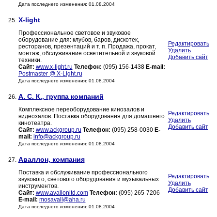
Дата последнего изменения: 01.08.2004
X-light
25.
Профессиональное световое и звуковое
оборудование для: клубов, баров, дискотек,
Редактировать
ресторанов, презентаций и т. п. Продажа, прокат,
Удалить
монтаж, обслуживание осветительной и звуковой
Добавить сайт
техники.
Сайт:
www.x-light.ru
Телефон:
(095) 156-1438
E-mail:
Postmaster @ X-Light.ru
Дата последнего изменения: 01.08.2004
А. С. К., группа компаний
26.
Комплексное переоборудование кинозалов и
Редактировать
видеозалов. Поставка оборудования для домашнего
Удалить
кинотеатра.
Добавить сайт
Сайт:
www.ackgroup.ru
Телефон:
(095) 258-0030
E-
mail:
info@ackgroup.ru
Дата последнего изменения: 01.08.2004
Аваллон, компания
27.
Поставка и обслуживание профессионального
Редактировать
звукового, светового оборудования и музыкальных
Удалить
инструментов.
Добавить сайт
Сайт:
www.avallonltd.com
Телефон:
(095) 265-7206
E-mail:
mosavall@aha.ru
Дата последнего изменения: 01.08.2004