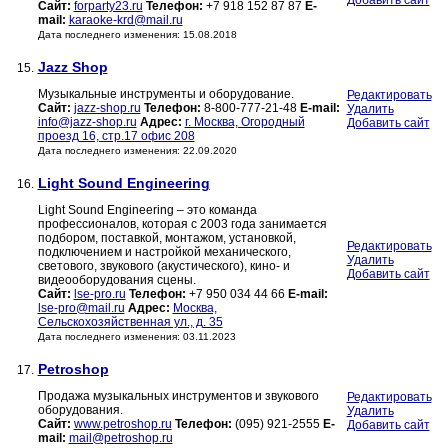
Добавить сайт
Сайт:
forparty23.ru
Телефон:
+7 918 152 87 87
E-
mail:
karaoke-krd@mail.ru
Дата последнего изменения: 15.08.2018
Jazz Shop
15.
Музыкальные инструменты и оборудование.
Редактировать
Сайт:
jazz-shop.ru
Телефон:
8-800-777-21-48
E-mail:
Удалить
info@jazz-shop.ru
Адрес:
г. Москва, Огородный
Добавить сайт
проезд 16, стр.17 офис 208
Дата последнего изменения: 22.09.2020
Light Sound Engineering
16.
Light Sound Engineering – это команда
профессионалов, которая с 2003 года занимается
подбором, поставкой, монтажом, установкой,
Редактировать
подключением и настройкой механического,
Удалить
светового, звукового (акустического), кино- и
Добавить сайт
видеооборудования сцены.
Сайт:
lse-pro.ru
Телефон:
+7 950 034 44 66
E-mail:
lse-pro@mail.ru
Адрес:
Москва,
Сельскохозяйственная ул., д. 35
Дата последнего изменения: 03.11.2023
Petroshop
17.
Продажа музыкальных инструментов и звукового
Редактировать
оборудования.
Удалить
Сайт:
www.petroshop.ru
Телефон:
(095) 921-2555
E-
Добавить сайт
mail:
mail@petroshop.ru