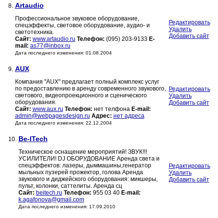
Artaudio
8.
Профессиональное звуковое оборудование,
Редактировать
спецэффекты, световое оборудование, аудио- и
Удалить
светотехника.
Добавить сайт
Сайт:
www.artaudio.ru
Телефон:
(095) 203-9133
E-
mail:
as77@inbox.ru
Дата последнего изменения: 01.08.2004
AUX
9.
Компания "AUX" предлагает полный комплекс услуг
по предоставлению в аренду современного звукового,
Редактировать
светового, видеопроекционного и сценического
Удалить
оборудования.
Добавить сайт
Сайт:
www.aux.ru
Телефон:
нет телфона
E-mail:
admin@webpagesdesign.ru
Адрес:
нет адреса
Дата последнего изменения: 22.12.2004
Be-ITech
10.
Техническое оснащение мероприятий! ЗВУК!!!
УСИЛИТЕЛИ! DJ ОБОРУДОВАНИЕ Аренда света и
спецэффектов: лазеры, дыммашины,генератор
Редактировать
мыльных пузерей прожектор, голова Аренда
Удалить
звукового и диджейского оборудования: микшеры,
Добавить сайт
пульт, колонки, саттелиты. Аренда сц
Сайт:
beitech.ru
Телефон:
955 03 40
E-mail:
k.agafonova@gmail.com
Дата последнего изменения: 17.09.2010