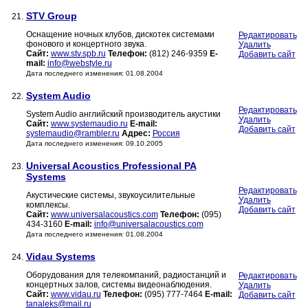
STV Group
21.
Оснащение ночных клубов, дискотек системами
Редактировать
фонового и концертного звука.
Удалить
Сайт:
www.stv.spb.ru
Телефон:
(812) 246-9359
E-
Добавить сайт
mail:
info@webstyle.ru
Дата последнего изменения: 01.08.2004
System Audio
22.
Редактировать
System Audio английский производитель акустики
Удалить
Сайт:
www.systemaudio.ru
E-mail:
Добавить сайт
systemaudio@rambler.ru
Адрес:
Россия
Дата последнего изменения: 09.10.2005
Universal Acoustics Professional PA
23.
Systems
Редактировать
Акустические системы, звукоусилительные
Удалить
комплексы.
Добавить сайт
Сайт:
www.universalacoustics.com
Телефон:
(095)
434-3160
E-mail:
info@universalacoustics.com
Дата последнего изменения: 01.08.2004
Vidau Systems
24.
Оборудования для телекомпаний, радиостанций и
Редактировать
концертных залов, системы видеонаблюдения.
Удалить
Сайт:
www.vidau.ru
Телефон:
(095) 777-7464
E-mail:
Добавить сайт
tanaleks@mail.ru