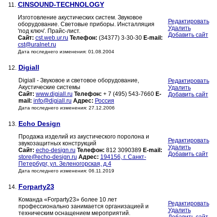
CINSOUND-TECHNOLOGY
11.
Изготовление акустических систем. Звуковое
Редактировать
оборудование. Световые приборы. Инсталляция
Удалить
'под ключ'. Прайс-лист.
Добавить сайт
Сайт:
cst.web.ur.ru
Телефон:
(34377) 3-30-30
E-mail:
cst@uralnet.ru
Дата последнего изменения: 01.08.2004
Digiall
12.
Digiall - Звуковое и световое оборудование,
Редактировать
Акустические системы
Удалить
Сайт:
www.digiall.ru
Телефон:
+ 7 (495) 543-7660
E-
Добавить сайт
mail:
info@digiall.ru
Адрес:
Россия
Дата последнего изменения: 27.12.2006
Echo Design
13.
Продажа изделий из акустического поролона и
Редактировать
звукозащитных конструкций
Удалить
Сайт:
echo-design.ru
Телефон:
812 3090389
E-mail:
Добавить сайт
store@echo-design.ru
Адрес:
194156, г. Санкт-
Петербург, ул. Зеленогорская, д.4
Дата последнего изменения: 06.11.2019
Forparty23
14.
Команда «Forparty23» более 10 лет
Редактировать
профессионально занимается организацией и
Удалить
техническим оснащением мероприятий.