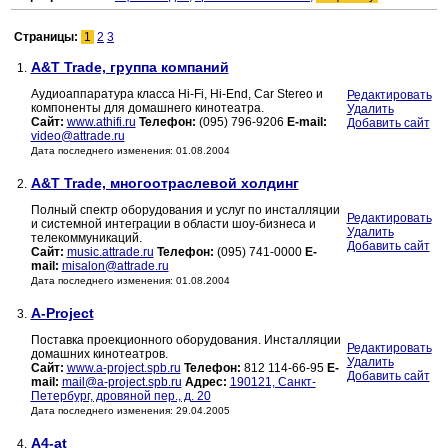
Страницы:
1
2
3
A&T Trade, группа компаний
1.
Аудиоаппаратура класса Hi-Fi, Hi-End, Car Stereo и
Редактировать
компоненты для домашнего кинотеатра.
Удалить
Сайт:
www.athifi.ru
Телефон:
(095) 796-9206
E-mail:
Добавить сайт
video@attrade.ru
Дата последнего изменения: 01.08.2004
A&T Trade, многоотраслевой холдинг
2.
Полный спектр оборудования и услуг по инсталляции
Редактировать
и системной интеграции в области шоу-бизнеса и
Удалить
телекоммуникаций.
Добавить сайт
Сайт:
music.attrade.ru
Телефон:
(095) 741-0000
E-
mail:
misalon@attrade.ru
Дата последнего изменения: 01.08.2004
A-Project
3.
Поставка проекционного оборудования. Инсталляции
Редактировать
домашних кинотеатров.
Удалить
Сайт:
www.a-project.spb.ru
Телефон:
812 114-66-95
E-
Добавить сайт
mail:
mail@a-project.spb.ru
Адрес:
190121, Санкт-
Петербург, дровяной пер., д. 20
Дата последнего изменения: 29.04.2005
A4-at
4.