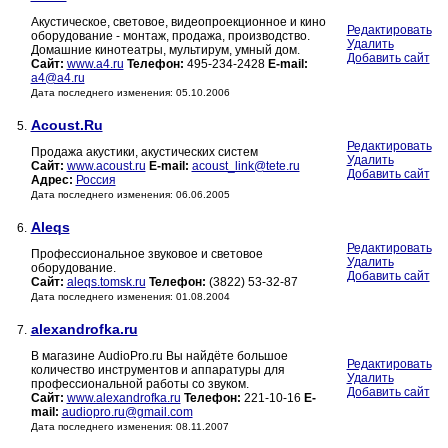
Акустическое, световое, видеопроекционное и кино
Редактировать
оборудование - монтаж, продажа, производство.
Удалить
Домашние кинотеатры, мультирум, умный дом.
Добавить сайт
Сайт:
www.a4.ru
Телефон:
495-234-2428
E-mail:
a4@a4.ru
Дата последнего изменения: 05.10.2006
Acoust.Ru
5.
Редактировать
Продажа акустики, акустических систем
Удалить
Сайт:
www.acoust.ru
E-mail:
acoust_link@tete.ru
Добавить сайт
Адрес:
Россия
Дата последнего изменения: 06.06.2005
Aleqs
6.
Редактировать
Профессиональное звуковое и световое
Удалить
оборудование.
Добавить сайт
Сайт:
aleqs.tomsk.ru
Телефон:
(3822) 53-32-87
Дата последнего изменения: 01.08.2004
alexandrofka.ru
7.
В магазине AudioPro.ru Вы найдёте большое
Редактировать
количество инструментов и аппаратуры для
Удалить
профессиональной работы со звуком.
Добавить сайт
Сайт:
www.alexandrofka.ru
Телефон:
221-10-16
E-
mail:
audiopro.ru@gmail.com
Дата последнего изменения: 08.11.2007