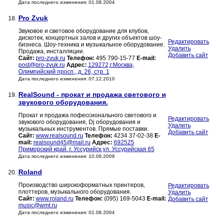
Дата последнего изменения: 01.08.2004
Pro Zvuk
18.
Звуковое и световое оборудование для клубов,
дискотек, концертных залов и других объектов шоу-
Редактировать
бизнеса. Шоу-техника и музыкальное оборудование.
Удалить
Продажа, инсталляции.
Добавить сайт
Сайт:
pro-zvuk.ru
Телефон:
495 790-15-77
E-mail:
post@pro-zvuk.ru
Адрес:
129272,г.Москва,
Олимпийский просп., д. 26, стр. 1
Дата последнего изменения: 07.12.2010
RealSound - прокат и продажа светового и
19.
звукового оборудования.
Прокат и продажа пофессионального светового и
Редактировать
звукового оборудования, Dj оборудования и
Удалить
музыкальных инструментов. Прямые поставки.
Добавить сайт
Сайт:
www.realsound.ru
Телефон:
4234 37-02-38
E-
mail:
realsound45@mail.ru
Адрес:
692525
Приморский край. г. Уссурийск ул. Уссурийская 65
Дата последнего изменения: 10.06.2009
Roland
20.
Производство широкоформатных принтеров,
Редактировать
плоттеров, музыкального оборудования.
Удалить
Сайт:
www.roland.ru
Телефон:
(095) 169-5043
E-mail:
Добавить сайт
music@wmt.ru
Дата последнего изменения: 01.08.2004