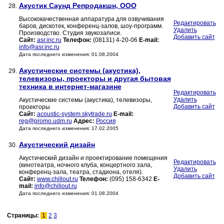
Акустик Саунд Репродакшн, ООО
28.
Высококачественная аппаратура для озвучивания
Редактировать
баров, дискотек, конференц-залов, шоу-программ.
Удалить
Производство. Студия звукозаписи.
Добавить сайт
Сайт:
asr.inc.ru
Телефон:
(08131) 4-20-06
E-mail:
info@asr.inc.ru
Дата последнего изменения: 01.08.2004
Акустические системы (акустика),
29.
телевизоры, проекторы и другая бытовая
техника в интернет-магазине
Редактировать
Удалить
Акустические системы (акустика), телевизоры,
Добавить сайт
проекторы
Сайт:
acoustic-system.skytrade.ru
E-mail:
reg@promo.udm.ru
Адрес:
Россия
Дата последнего изменения: 17.02.2005
Акустический дизайн
30.
Акустический дизайн и проектирование помещения
Редактировать
(кинотеатра, ночного клуба, концертного зала,
Удалить
конференц-зала, театра, стадиона, отеля).
Добавить сайт
Сайт:
www.chillout.ru
Телефон:
(095) 158-6342
E-
mail:
info@chillout.ru
Дата последнего изменения: 01.08.2004
Страницы:
1
2
3