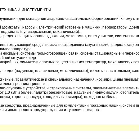
ТЕХНИКА И ИНСТРУМЕНТЫ
рудования для оснащения аварийно-спасательных формирований. К нему отн
(домкраты, насосы), электрический (отрезные машинки, перфораторы, дрели,
о-подъёмный, универсальный, механический).
, средства защиты органов дыхания, мотопомпы, огнетушители, системы по
инга окружающей среды, поиска пострадавших (акустические, радиолокацион
 видеоаппаратура.
 и носимые, системы громкоговорящей связи, сирены стационарные и перено
йной ситуации и др.
аварийных, химически опасных веществ, низких температур, механических во
ы, лодки (надувные, пластиковые, металлические), жилеты спасательные, си
ктивные, травматические и специального назначения, носилки, шины пневмат
комплекты реанимационные.
но-спусковые устройства и страховочные системы, пневматические элемент
от 1,0 кВт и более, палатки брезентовые, надувные пневмомодули, отопител
печки, термоса, посуда, холодильные камеры), походная мебель.
ие средства, предназначенные для комплектации пожарных машин, систем 
ния и иных средств предупреждения и тушения пожаров.