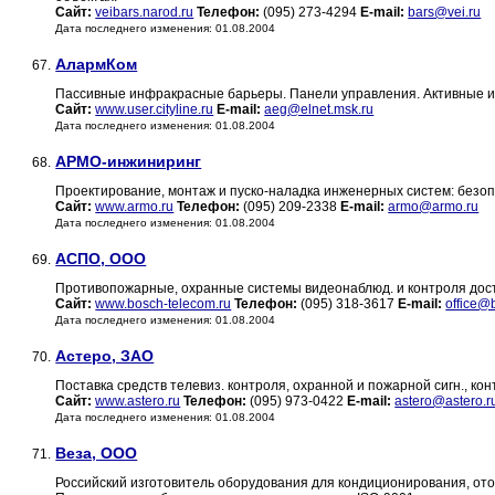
Сайт:
veibars.narod.ru
Телефон:
(095) 273-4294
E-mail:
bars@vei.ru
Дата последнего изменения: 01.08.2004
АлармКом
67.
Пассивные инфракрасные барьеры. Панели управления. Активные и
Сайт:
www.user.cityline.ru
E-mail:
aeg@elnet.msk.ru
Дата последнего изменения: 01.08.2004
АРМО-инжиниринг
68.
Проектирование, монтаж и пуско-наладка инженерных систем: безоп
Сайт:
www.armo.ru
Телефон:
(095) 209-2338
E-mail:
armo@armo.ru
Дата последнего изменения: 01.08.2004
АСПО, ООО
69.
Противопожарные, охранные системы видеонаблюд. и контроля дост
Сайт:
www.bosch-telecom.ru
Телефон:
(095) 318-3617
E-mail:
office@
Дата последнего изменения: 01.08.2004
Астеро, ЗАО
70.
Поставка средств телевиз. контроля, охранной и пожарной сигн., ко
Сайт:
www.astero.ru
Телефон:
(095) 973-0422
E-mail:
astero@astero.r
Дата последнего изменения: 01.08.2004
Веза, ООО
71.
Российский изготовитель оборудования для кондиционирования, от