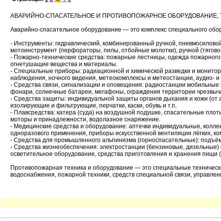
АВАРИЙНО-СПАСАТЕЛЬНОЕ И ПРОТИВОПОЖАРНОЕ ОБОРУДОВАНИЕ, 
Аварийно-спасательное оборудование — это комплекс специального обо
- Инструменты: гидравлический, комбинированный ручной, пневмосиловой 
мотоинструмент (перфораторы, пилы, отбойные молотки), ручной (тягов
- Пожарно-технические средства: пожарные лестницы, одежда пожарного
огнетушащие вещества и материалы.
- Специальные приборы: радиационной и химической разведки и монитор
наблюдения, ночного видения, метеокомплексы и метеостанции, аудио- и
- Средства связи, сигнализации и оповещения: радиостанции мобильные
фонари, солнечные батареи, мегафоны, ограждения территории чрезвыча
- Средства защиты: индивидуальной защиты органов дыхания и кожи (от 
изолирующие и фильтрующие, перчатки, каски, обувь и т.п.
- Плавсредства: катера (суда) на воздушной подушке, спасательные плот
моторы и принадлежности, водолазное снаряжение.
- Медицинские средства и оборудование: аптечки индивидуальные, колле
одноразового применения, приборы искусственной вентиляции лёгких, 
- Средства для промышленного альпинизма (горноспасательные): подъём
- Средства жизнеобеспечения: электростанции (бензиновые, дизельные) 
осветительное оборудование, средства приготовления и хранения пищи (
Противопожарная техника и оборудование — это специальные техническ
водоснабжения, пожарной техники, средств специальной связи, управле