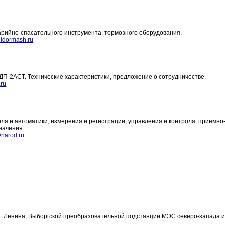
варийно-спасательного инструмента, тормозного оборудования.
ldormash.ru
-2АСТ. Технические характеристики, предложение о сотрудничестве.
ru
я и автоматики, измерения и регистрации, управления и контроля, приемно
начения.
narod.ru
И. Ленина, Выборгской преобразовательной подстанции МЭС северо-запада и