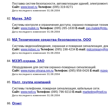
Поставка систем безопасности, автоматизации зданий, электромон
Сайт:
www.lexel.ru
Телефон:
(095) 319-8271
Дата последнего изменения: 01.08.2004
Матек, ЗАО
82.
Системы контроля и ограничения доступа; охранно-пожарная техник
Сайт:
www.matek.ru
Телефон:
(095) 265-1630
E-mail:
zao.matek@mtu-
Дата последнего изменения: 01.08.2004
МД Технические средства безопасности, ООО
83.
Системы видеонаблюдения, охранная и пожарная сигнализация, д
Сайт:
www.mdsec.ru
Телефон:
(095) 198-4234
E-mail:
mdcompany@ma
Дата последнего изменения: 01.08.2004
МЗЭП-охрана, ЗАО
84.
Оборудование для систем охранно-пожарных сигнализаций.
Сайт:
www.mzep-ohrana.nm.ru
Телефон:
(095) 958-0426
E-mail:
mzep
Дата последнего изменения: 01.08.2004
Нэлт, группа компаний
85.
Системы телефонии, пожарная сигнализация, кабельные сети.
Сайт:
www.nelt.ru
Телефон:
(095) 796-9210
E-mail:
marketing@nelt.ru
Дата последнего изменения: 01.08.2004
Огнет
86.