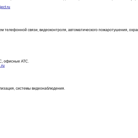
ject.ru
тем телефонной связи, видеоконтроля, автоматического пожаротушения, охр
С, офисные АТС.
.ru
лизация, системы видеонаблюдения.