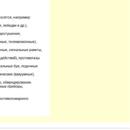
осятся, например:
 лебедки и др.),
жаротушения,
ные, телевизионные),
сные, сигнальные ракеты,
здействий), противогазы
гнальные буи, лодочные
ические (вакуумные),
ы, обмундирование.
ьные приборы,
противопожарного