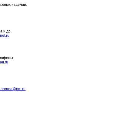
тажных изделий.
а и др.
net.ru
омофоны.
il.ru
-ohrana@nm.ru