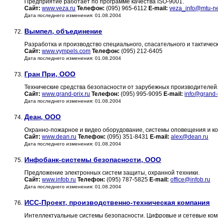
Предприятие работает по программе качества ISО-9001.
Сайт:
www.veza.ru
Телефон:
(095) 965-6112
E-mail:
veza_info@mtu-ne
Дата последнего изменения: 01.08.2004
Вымпел, объединение
72.
Разработка и производство специального, спасательного и тактиче
Сайт:
www.vympels.com
Телефон:
(095) 212-6405
Дата последнего изменения: 01.08.2004
Гран При, ООО
73.
Технические средства безопасности от зарубежных производителей
Сайт:
www.grand-prix.ru
Телефон:
(095) 995-9095
E-mail:
info@grand-p
Дата последнего изменения: 01.08.2004
Деан, ООО
74.
Охранно-пожарное и видео оборудование, системы оповещения и ко
Сайт:
www.dean.ru
Телефон:
(095) 351-8431
E-mail:
alex@dean.ru
Дата последнего изменения: 01.08.2004
Инфобанк-системы безопасности, ООО
75.
Предложение электронных систем защиты, охранной техники.
Сайт:
www.infob.ru
Телефон:
(095) 787-5825
E-mail:
office@infob.ru
Дата последнего изменения: 01.08.2004
ИСС-Проект, производственно-техническая компания
76.
Интеллектуальные системы безопасности. Цифровые и сетевые комп