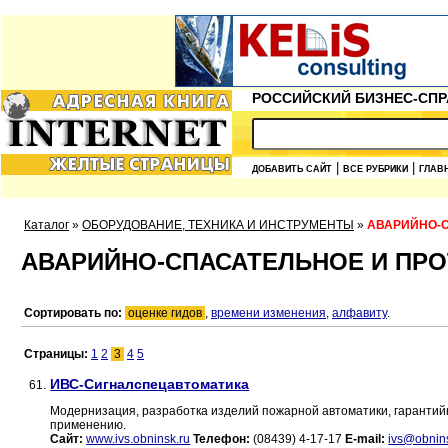
РОССИЙСКИЙ БИЗНЕС-СПР
|
|
ДОБАВИТЬ САЙТ
ВСЕ РУБРИКИ
ГЛАВ
Каталог
»
ОБОРУДОВАНИЕ, ТЕХНИКА И ИНСТРУМЕНТЫ
»
АВАРИЙНО-
АВАРИЙНО-СПАСАТЕЛЬНОЕ И ПР
Сортировать по:
оценке гидов
,
времени изменения
,
алфавиту
.
Страницы:
1
2
3
4
5
ИВС-Сигналспецавтоматика
61.
Модернизация, разработка изделий пожарной автоматики, гарантийн
применению.
Сайт:
www.ivs.obninsk.ru
Телефон:
(08439) 4-17-17
E-mail:
ivs@obnin