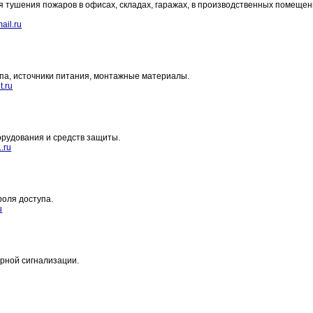
ушения пожаров в офисах, складах, гаражах, в производственных помещен
il.ru
па, источники питания, монтажные материалы.
t.ru
орудования и средств защиты.
.ru
оля доступа.
u
рной сигнализации.