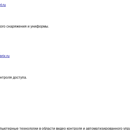
t.ru
ского снаряжения и униформы.
.
rix.ru
нтроля доступа.
ьютерные технологии в области видео контроля и автоматизированного уп