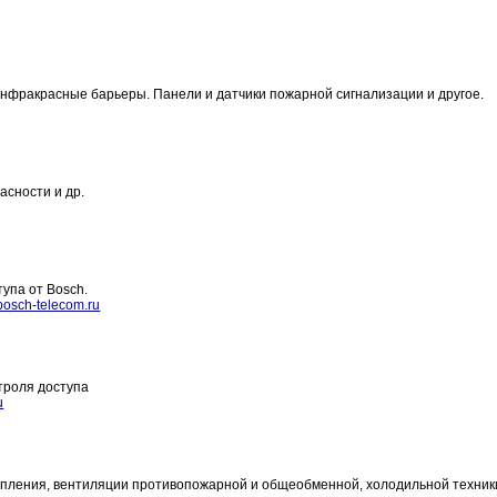
нфракрасные барьеры. Панели и датчики пожарной сигнализации и другое.
асности и др.
упа от Bosch.
bosch-telecom.ru
нтроля доступа
u
опления, вентиляции противопожарной и общеобменной, холодильной техник