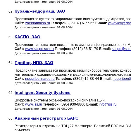
Дата последнего изменения: 01.08.2004
Кубаньжелдормаш, ЗАО
62.
Производство путевого гидравлического инструмента, домкратов, а
Сайт:
zheldormash.ru
Телефон:
(86137) 6-77-65
E-mail:
yakovlev@zhe
Дата последнего изменения: 01.08.2004
КАСПО, ЗАО
63.
Производит извещатели пожарные пламени инфракрасные серии МДП
Сайт:
www.kaspo.scn.ru
Телефон:
(3912) 36-51-79
E-mail:
kaspo@scn.
Дата последнего изменения: 01.08.2004
Прибор, НПО, ЗАО
64.
Предприятие занимается производством приборов теплового контрол
контрольных охранно-пожарных и медицинско-психологического наз
Сайт:
npopribor.narod.ru
Телефон:
(8362) 12-88-44
E-mail:
npopribor@
Дата последнего изменения: 01.08.2004
Intelligent Security Systems
65.
Цифровые системы охранно-пожарной сигнализации.
Сайт:
www.iss.ru
Телефон:
(095) 930-8860
E-mail:
info@iss.ru
Дата последнего изменения: 01.08.2004
Аварийный регистратор БАРС
66.
Регистраторы внедрены на ТЭЦ 27 Мосэнерго, Волжской ГЭС им. В.
объектах.