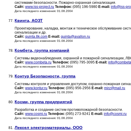
системами безопасности. Пожарно-охранная сигнализация.
Сайт:
www.iss-project.ru
Телефон:
(095) 196-5980
E-mail:
info@iss-pro
Дата последнего изменения: 01.08.2004
Квинта, АОЗТ
77.
Проектирование, наладка, монтаж и техническое обслуживание сис
сигнализации и др.
Сайт:
quinta.8k.com
E-mail:
quinta@avallon.ru
Дата последнего изменения: 01.08.2004
Комбета, группа компаний
78.
Cистемы видеонаблюдения, охранной и пожарной сигнализации, ЛВ
Сайт:
www.combeta.ru
Телефон:
(095) 795-3095
E-mail:
info@combeta
Дата последнего изменения: 01.08.2004
Контур Безопасности, группа
79.
Системы контроля и управления доступом, охранно-пожарная сигна
Сайт:
www.kontur.ru
Телефон:
(095) 956-2956
E-mail:
mirz@mail.ru
Дата последнего изменения: 01.08.2004
Косми, группа предприятий
80.
Разработка и создание систем противопожарной безопасности.
Сайт:
www.cosmi.ru
Телефон:
(095) 273-9241
E-mail:
info@cosmi.ru
Дата последнего изменения: 01.08.2004
Лексел электроматериалы, ООО
81.