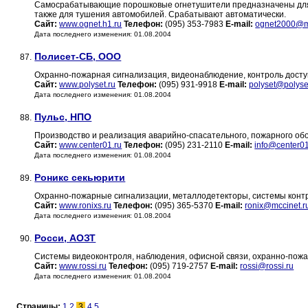
Самосрабатывающие порошковые огнетушители предназначены для т
также для тушения автомобилей. Срабатывают автоматически.
Сайт:
www.ognet.h1.ru
Телефон:
(095) 353-7983
E-mail:
ognet2000@ma
Дата последнего изменения: 01.08.2004
Полисет-СБ, ООО
87.
Охранно-пожарная сигнализация, видеонаблюдение, контроль досту
Сайт:
www.polyset.ru
Телефон:
(095) 931-9918
E-mail:
polyset@polyse
Дата последнего изменения: 01.08.2004
Пульс, НПО
88.
Производство и реализация аварийно-спасательного, пожарного об
Сайт:
www.center01.ru
Телефон:
(095) 231-2110
E-mail:
info@center01
Дата последнего изменения: 01.08.2004
Роникс секьюрити
89.
Охранно-пожарные сигнализации, металлодетекторы, системы контр
Сайт:
www.ronixs.ru
Телефон:
(095) 365-5370
E-mail:
ronix@mccinet.r
Дата последнего изменения: 01.08.2004
Росси, АОЗТ
90.
Системы видеоконтроля, наблюдения, офисной связи, охранно-пожа
Сайт:
www.rossi.ru
Телефон:
(095) 719-2757
E-mail:
rossi@rossi.ru
Дата последнего изменения: 01.08.2004
Страницы:
1
2
3
4
5