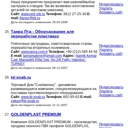
Наше предприятие предлагает вам широкийвыбор
Редактировать
заглушек и отводов. Так же возможно изготовление
Удалить
деталей по чертежам заказчика.
Добавить сайт
Сайт:
www.omr-sib.ru
Телефон:
3812 27-25-30
E-
mail:
flanez@bk.ru
Дата последнего изменения: 25.04.2008
Танра Лтд - Оборудование для
25.
переработки пластмасс
Плёночные экструдеры, пакетосварочные станки,
Редактировать
переработка вторичных полимеров...
Удалить
Сайт:
www.tanra.com.tr
Телефон:
+90 (212) 585 44 56
Добавить сайт
E-mail:
tanramakine@gmail.com
Адрес:
Namik Kemal
Cad. Manastirli Rifat Sok. No:2/6 Fatih / Istanbul -
TURKEY
Дата последнего изменения: 06.12.2007
td-snab.ru
26.
Торговый Дом "Снабженец" - динамично
Редактировать
развивающаяся компания, специализирующаяся на
Удалить
поставках противопожарного оборудования.
Добавить сайт
Сайт:
www.td-snab.ru
Телефон:
662-95-63
E-mail:
zakaz@td-snab.ru
Дата последнего изменения: 21.11.2007
GOLDENPLAST PREMIUM
27.
Компания GOLDENPLAST PREMIUM – производство,
Редактировать
продажа оконного ПВХ профиля GOLDENPLAS,