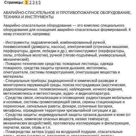
Страницы:
1
2
3
4
5
АВАРИЙНО-СПАСАТЕЛЬНОЕ И ПРОТИВОПОЖАРНОЕ ОБОРУДОВАНИЕ,
ТЕХНИКА И ИНСТРУМЕНТЫ
Аварийно-спасательное оборудование — это комплекс специального
оборудования для оснащения аварийно-спасательных формирований. К
нему относятся, например:
- Инструменты: гидравлический, комбинированный ручной,
пневмосиловой (домкраты, насосы), электрический (отрезные машинки,
перфораторы, дрели, лебедки и др.), мотоинструмент (перфораторы,
пилы, отбойные молотки), ручной (тягово-подъёмный, универсальный,
механический).
- Пожарно-технические средства: пожарные лестницы, одежда
пожарного, средства защиты органов дыхания, мотопомпы,
огнетушители, системы пожаротушения, огнетушащие вещества и
материалы.
- Специальные приборы: радиационной и химической разведки и
мониторинга окружающей среды, поиска пострадавших (акустические,
радиолокационные, телевизионные), наблюдения, ночного видения,
метеокомплексы и метеостанции, аудио- и видеоаппаратура.
- Средства связи, сигнализации и оповещения: радиостанции мобильные
и носимые, системы громкоговорящей связи, сирены стационарные и
переносные, сигнальные ракеты, фонари, солнечные батареи,
мегафоны, ограждения территории чрезвычайной ситуации и др.
- Средства защиты: индивидуальной защиты органов дыхания и кожи (от
аварийных, химически опасных веществ, низких температур,
механических воздействий), противогазы изолирующие и фильтрующие,
перчатки, каски, обувь и т.п.
- Плавсредства: катера (суда) на воздушной подушке, спасательные