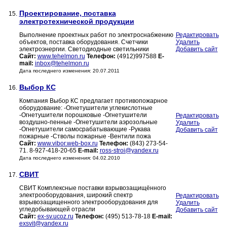
Проектирование, поставка
15.
электротехнической продукции
Выполнение проектных работ по электроснабжению
Редактировать
объектов, поставка оборудования. Счетчики
Удалить
электроэнергии. Светодиодные светильники
Добавить сайт
Сайт:
www.tehelmon.ru
Телефон:
(4912)997588
E-
mail:
inbox@tehelmon.ru
Дата последнего изменения: 20.07.2011
Выбор КС
16.
Компания Выбор КС предлагает противопожарное
оборудование: -Огнетушители углекислотные
-Огнетушители порошковые -Огнетушители
Редактировать
воздушно-пенные -Огнетушители аэрозольные
Удалить
-Огнетушители самосрабатывающие -Рукава
Добавить сайт
пожарные -Стволы пожарные -Вентили пожа
Сайт:
www.vibor.web-box.ru
Телефон:
(843) 273-54-
71. 8-927-418-20-65
E-mail:
ross-stroi@yandex.ru
Дата последнего изменения: 04.02.2010
СВИТ
17.
СВИТ Комплексные поставки взрывозащищённого
электрооборудования, широкий спектр
Редактировать
взрывозащищенного электрооборудования для
Удалить
угледобывающей отрасли
Добавить сайт
Сайт:
ex-sv.ucoz.ru
Телефон:
(495) 513-78-18
E-mail:
exsvit@yandex.ru