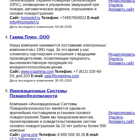
сигнализация, охранно-пожарная сигнализация
Редактировать
(ОПС), оповещение и управление эвакуацией при
Удалить
пожаре, автоматическое водяное, порошковое и
Добавить сайт
газовое пожаротушение
Сайт:
homedef.ru
Телефон:
+74957650022
E-mail:
info@homedef.ru
Дата последнего изменения: 04.08.2020
Гамма Плюс, ООО
4.
Наша компания занимается поставками электронных
компонентов с 1991 года. За это время у нас
сложились партнерские отношения с ведущими
Редактировать
производителями, позволяющие предлагать
Удалить
высококачественную продукцию по
Добавить сайт
конкурентоспособным ценам.
Сайт:
www.icgamma.com
Телефон:
+7 (812) 320-40-
53, доб.203
E-mail:
sale@icgamma.com
Дата последнего изменения: 30.05.2020
Инновационные Системы
5.
Пожаробезопасности
Компания «Инновационные Системы
Пожаробезопасности» является одним из
крупнейших поставщиком установок газового
Редактировать
пожаротушения.Также мы предлагаем монтаж,
Удалить
проектирование и освидетельствование систем
Добавить сайт
газового пожаротушения.За 10 лет работы более 500
компани
Сайт:
zarya.one
Телефон:
8 800 500 30 26
E-mail:
I.F.S.S@yandex.ru