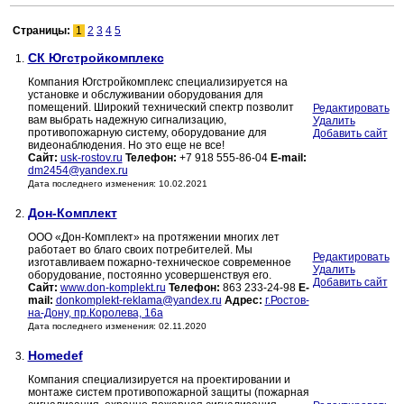
Страницы:
1
2
3
4
5
СК Югстройкомплекс
1.
Компания Югстройкомплекс специализируется на
установке и обслуживании оборудования для
помещений. Широкий технический спектр позволит
Редактировать
вам выбрать надежную сигнализацию,
Удалить
противопожарную систему, оборудование для
Добавить сайт
видеонаблюдения. Но это еще не все!
Сайт:
usk-rostov.ru
Телефон:
+7 918 555-86-04
E-mail:
dm2454@yandex.ru
Дата последнего изменения: 10.02.2021
Дон-Комплект
2.
ООО «Дон-Комплект» на протяжении многих лет
работает во благо своих потребителей. Мы
Редактировать
изготавливаем пожарно-техническое современное
Удалить
оборудование, постоянно усовершенствуя его.
Добавить сайт
Сайт:
www.don-komplekt.ru
Телефон:
863 233-24-98
E-
mail:
donkomplekt-reklama@yandex.ru
Адрес:
г.Ростов-
на-Дону, пр.Королева, 16а
Дата последнего изменения: 02.11.2020
Homedef
3.
Компания специализируется на проектировании и
монтаже систем противопожарной защиты (пожарная