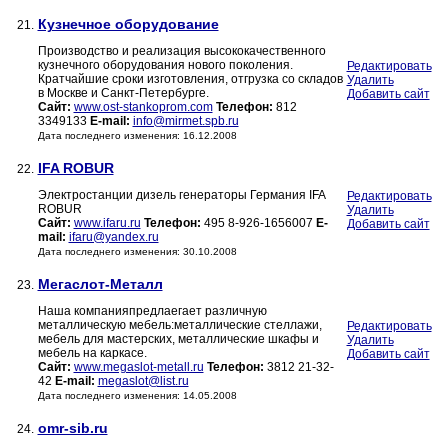
Кузнечное оборудование
21.
Производство и реализация высококачественного
кузнечного оборудования нового поколения.
Редактировать
Кратчайшие сроки изготовления, отгрузка со складов
Удалить
в Москве и Санкт-Петербурге.
Добавить сайт
Сайт:
www.ost-stankoprom.com
Телефон:
812
3349133
E-mail:
info@mirmet.spb.ru
Дата последнего изменения: 16.12.2008
IFA ROBUR
22.
Электростанции дизель генераторы Германия IFA
Редактировать
ROBUR
Удалить
Сайт:
www.ifaru.ru
Телефон:
495 8-926-1656007
E-
Добавить сайт
mail:
ifaru@yandex.ru
Дата последнего изменения: 30.10.2008
Мегаслот-Металл
23.
Наша компанияпредлаегает различную
металлическую мебель:металлические стеллажи,
Редактировать
мебель для мастерских, металлические шкафы и
Удалить
мебель на каркасе.
Добавить сайт
Сайт:
www.megaslot-metall.ru
Телефон:
3812 21-32-
42
E-mail:
megaslot@list.ru
Дата последнего изменения: 14.05.2008
omr-sib.ru
24.