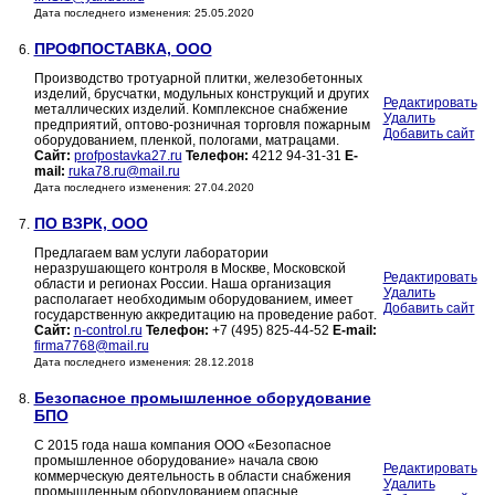
Дата последнего изменения: 25.05.2020
ПРОФПОСТАВКА, ООО
6.
Производство тротуарной плитки, железобетонных
изделий, брусчатки, модульных конструкций и других
Редактировать
металлических изделий. Комплексное снабжение
Удалить
предприятий, оптово-розничная торговля пожарным
Добавить сайт
оборудованием, пленкой, пологами, матрацами.
Сайт:
profpostavka27.ru
Телефон:
4212 94-31-31
E-
mail:
ruka78.ru@mail.ru
Дата последнего изменения: 27.04.2020
ПО ВЗРК, ООО
7.
Предлагаем вам услуги лаборатории
неразрушающего контроля в Москве, Московской
Редактировать
области и регионах России. Наша организация
Удалить
располагает необходимым оборудованием, имеет
Добавить сайт
государственную аккредитацию на проведение работ.
Сайт:
n-control.ru
Телефон:
+7 (495) 825-44-52
E-mail:
firma7768@mail.ru
Дата последнего изменения: 28.12.2018
Безопасное промышленное оборудование
8.
БПО
С 2015 года наша компания ООО «Безопасное
промышленное оборудование» начала свою
Редактировать
коммерческую деятельность в области снабжения
Удалить
промышленным оборудованием опасные