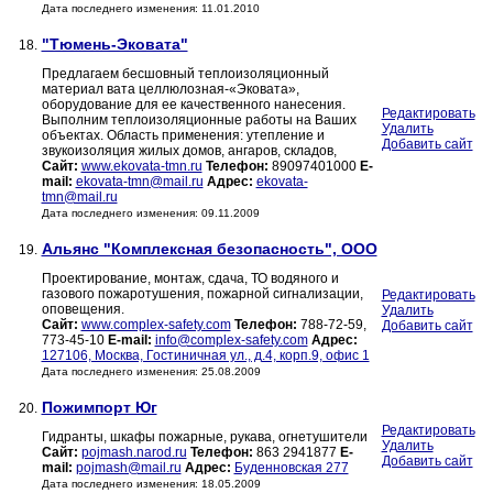
Дата последнего изменения: 11.01.2010
"Тюмень-Эковата"
18.
Предлагаем бесшовный теплоизоляционный
материал вата целлюлозная-«Эковата»,
оборудование для ее качественного нанесения.
Редактировать
Выполним теплоизоляционные работы на Ваших
Удалить
объектах. Область применения: утепление и
Добавить сайт
звукоизоляция жилых домов, ангаров, складов,
Сайт:
www.ekovata-tmn.ru
Телефон:
89097401000
E-
mail:
ekovata-tmn@mail.ru
Адрес:
ekovata-
tmn@mail.ru
Дата последнего изменения: 09.11.2009
Альянс "Комплексная безопасность", ООО
19.
Проектирование, монтаж, сдача, ТО водяного и
газового пожаротушения, пожарной сигнализации,
Редактировать
оповещения.
Удалить
Сайт:
www.complex-safety.com
Телефон:
788-72-59,
Добавить сайт
773-45-10
E-mail:
info@complex-safety.com
Адрес:
127106, Москва, Гостиничная ул., д.4, корп.9, офис 1
Дата последнего изменения: 25.08.2009
Пожимпорт Юг
20.
Редактировать
Гидранты, шкафы пожарные, рукава, огнетушители
Удалить
Сайт:
pojmash.narod.ru
Телефон:
863 2941877
E-
Добавить сайт
mail:
pojmash@mail.ru
Адрес:
Буденновская 277
Дата последнего изменения: 18.05.2009