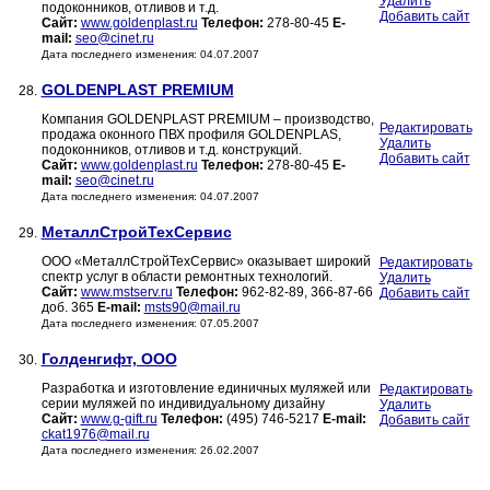
Удалить
подоконников, отливов и т.д.
Добавить сайт
Сайт:
www.goldenplast.ru
Телефон:
278-80-45
E-
mail:
seo@cinet.ru
Дата последнего изменения: 04.07.2007
GOLDENPLAST PREMIUM
28.
Компания GOLDENPLAST PREMIUM – производство,
Редактировать
продажа оконного ПВХ профиля GOLDENPLAS,
Удалить
подоконников, отливов и т.д. конструкций.
Добавить сайт
Сайт:
www.goldenplast.ru
Телефон:
278-80-45
E-
mail:
seo@cinet.ru
Дата последнего изменения: 04.07.2007
МеталлСтройТехСервис
29.
ООО «МеталлСтройТехСервис» оказывает широкий
Редактировать
спектр услуг в области ремонтных технологий.
Удалить
Сайт:
www.mstserv.ru
Телефон:
962-82-89, 366-87-66
Добавить сайт
доб. 365
E-mail:
msts90@mail.ru
Дата последнего изменения: 07.05.2007
Голденгифт, ООО
30.
Разработка и изготовление единичных муляжей или
Редактировать
серии муляжей по индивидуальному дизайну
Удалить
Сайт:
www.g-gift.ru
Телефон:
(495) 746-5217
E-mail:
Добавить сайт
ckat1976@mail.ru
Дата последнего изменения: 26.02.2007