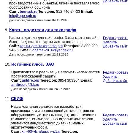
Добавить сайт
производственные объекты. Линейка поставляемого
оборудования обширна
Сайт:
bpo-spb.ru
Телефон:
812 740-74-33
E-mail:
info@bpo-spb.ru
Дата последнего изменения: 04.12.2018
Карты водителя для тахографа
9.
Карты водителя для тахографа. Заказ карты онлайн,
Редактировать
быстрая доставка - карты-для-тахографа.рф
Удалить
Сайт:
карты-для-тахографа.рф
Телефон:
8 800 200-
Добавить сайт
94-96
E-mail:
obama-2016@yandex.ru
Дата последнего изменения: 22.12.2015
Источник плюс, ЗАО
10.
Производство и реализация автоматических систем
Редактировать
противопожарной защиты
Удалить
Сайт:
antifire.org
Телефон:
3854 303364
E-mail:
Добавить сайт
antifireorg@bk.ru
Дата последнего изменения: 26.05.2015
СКИФ
11.
Наша компания занимается разработкой,
производством и реализацией детского игрового
оборудования, детских площадок, гимнастических
Редактировать
комплексов, стилизованных игровых комплексов ,
Удалить
элементов ландшафтного дизайна, малых
Добавить сайт
архитектурных форм.
Сайт:
xn--63-vlch8au.xn--p1ai
Телефон: