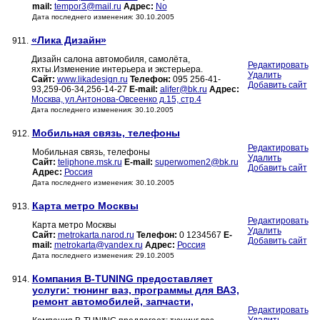
mail:
tempor3@mail.ru
Адрес:
No
Дата последнего изменения: 30.10.2005
«Лика Дизайн»
911.
Дизайн салона автомобиля, самолёта,
Редактировать
яхты.Изменение интерьера и экстерьера.
Удалить
Сайт:
www.likadesign.ru
Телефон:
095 256-41-
Добавить сайт
93,259-06-34,256-14-27
E-mail:
alifer@bk.ru
Адрес:
Москва, ул.Антонова-Овсеенко д.15, стр.4
Дата последнего изменения: 30.10.2005
Мобильная связь, телефоны
912.
Редактировать
Мобильная связь, телефоны
Удалить
Сайт:
teliphone.msk.ru
E-mail:
superwomen2@bk.ru
Добавить сайт
Адрес:
Россия
Дата последнего изменения: 30.10.2005
Карта метро Москвы
913.
Редактировать
Карта метро Москвы
Удалить
Сайт:
metrokarta.narod.ru
Телефон:
0 1234567
E-
Добавить сайт
mail:
metrokarta@yandex.ru
Адрес:
Россия
Дата последнего изменения: 29.10.2005
Компания B-TUNING предоставляет
914.
услуги: тюнинг ваз, программы для ВАЗ,
ремонт автомобилей, запчасти,
Редактировать