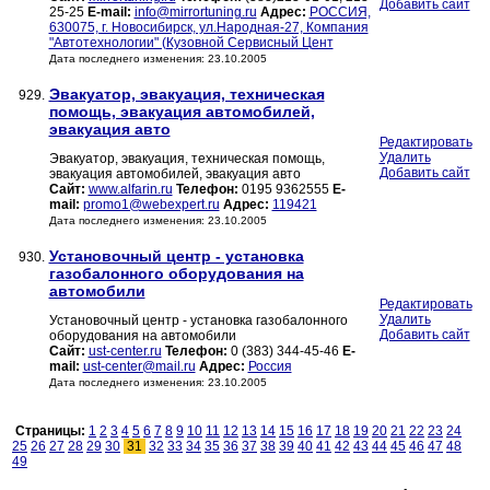
Добавить сайт
25-25
E-mail:
info@mirrortuning.ru
Адрес:
РОССИЯ,
630075, г. Новосибирск, ул.Народная-27, Компания
"Автотехнологии" (Кузовной Сервисный Цент
Дата последнего изменения: 23.10.2005
Эвакуатор, эвакуация, техническая
929.
помощь, эвакуация автомобилей,
эвакуация авто
Редактировать
Удалить
Эвакуатор, эвакуация, техническая помощь,
Добавить сайт
эвакуация автомобилей, эвакуация авто
Сайт:
www.alfarin.ru
Телефон:
0195 9362555
E-
mail:
promo1@webexpert.ru
Адрес:
119421
Дата последнего изменения: 23.10.2005
Установочный центр - установка
930.
газобалонного оборудования на
автомобили
Редактировать
Удалить
Установочный центр - установка газобалонного
Добавить сайт
оборудования на автомобили
Сайт:
ust-center.ru
Телефон:
0 (383) 344-45-46
E-
mail:
ust-center@mail.ru
Адрес:
Россия
Дата последнего изменения: 23.10.2005
Страницы:
1
2
3
4
5
6
7
8
9
10
11
12
13
14
15
16
17
18
19
20
21
22
23
24
25
26
27
28
29
30
31
32
33
34
35
36
37
38
39
40
41
42
43
44
45
46
47
48
49