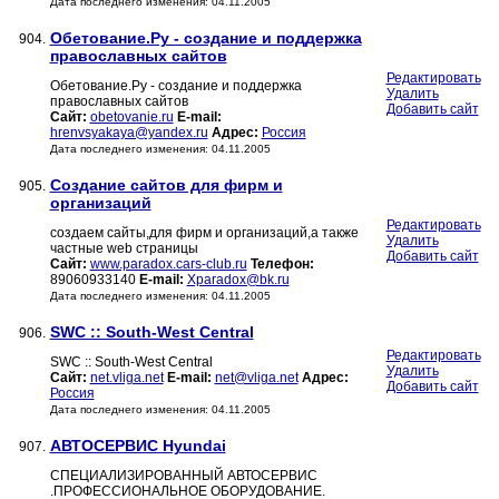
Дата последнего изменения: 04.11.2005
Обетование.Ру - создание и поддержка
904.
православных сайтов
Редактировать
Обетование.Ру - создание и поддержка
Удалить
православных сайтов
Добавить сайт
Сайт:
obetovanie.ru
E-mail:
hrenvsyakaya@yandex.ru
Адрес:
Россия
Дата последнего изменения: 04.11.2005
Создание сайтов для фирм и
905.
организаций
Редактировать
создаем сайты,для фирм и организаций,а также
Удалить
частные web страницы
Добавить сайт
Сайт:
www.paradox.cars-club.ru
Телефон:
89060933140
E-mail:
Xparadox@bk.ru
Дата последнего изменения: 04.11.2005
SWC :: South-West Central
906.
Редактировать
SWC :: South-West Central
Удалить
Сайт:
net.vliga.net
E-mail:
net@vliga.net
Адрес:
Добавить сайт
Россия
Дата последнего изменения: 04.11.2005
АВТОСЕРВИС Hyundai
907.
СПЕЦИАЛИЗИРОВАННЫЙ АВТОСЕРВИC
.ПРОФЕССИОНАЛЬНОЕ ОБОРУДОВАНИЕ.