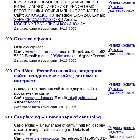
КВАЛИФИЦИРОВАННЫЕ СПЕЦИАЛИСТФ. ВСЕ
Редактировать
ВИДЫ ДИАГНОСТИЧЕСКИХ И РЕМОНТНЫХ
Удалить
РАБОТ. СКИДКИ. ОРИГИНАЛЬНЫЕ ЗАПЧАСТИ
Добавить сайт
Сайт:
AVTOVASKO.RU
Телефон:
145-72-00
E-mail:
SERVICE@AVTOVASKO.RU
Адрес:
МОСКВА.УЛ.ВАСИЛИСЫ КОЖИНОЙ 7А
Дата последнего изменения: 30.10.2005
Отделка офисов
908.
Редактировать
Отделка офисов
Удалить
Сайт:
www.building-maintance.ru
Телефон:
095 502
Добавить сайт
53 38
E-mail:
monolit999@yandex.ru
Адрес:
Россия
Дата последнего изменения: 30.10.2005
GoldMax | Разработка сайта, поддержка
909.
сайта, продвижение сайта, реклама в
интернете
Редактировать
Удалить
GoldMax | Разработка сайта, поддержка сайта,
Добавить сайт
продвижение сайта
Сайт:
www.goldmax.ru
E-mail:
info@goldmax.ru
Адрес:
Россия
Дата последнего изменения: 30.10.2005
Car-piercing – a new shape of car tuning
910.
Car-piercing – a new shape of car tuning!! Philosophy
Редактировать
of car-piercing, Product catalogue, Details of
Удалить
technology
Добавить сайт
Сайт:
www.piercedcar.com
Телефон:
3719585468
E-