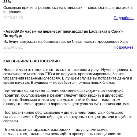
35%
Основные причины резкого скачка стоимости — сложности с логистикой и
инфляция
2025-08-18
Подробнее
«АвтоВАЗ» частично перенесет производство Lada Iskra в Санкт-
Петербург
Их будут выпускать на бывшем заводе Nissan вместо кроссоверов Xcite
2025-06-21
Подробнее
КАК ВЫБИРАТЬ АВТОСЕРВИС
Неправильно отталкиваться только от стоимости услуг. Нужно оценивать
возможности мастеров СТО и не поручать программирование блоков
управления гаражным слесарям. В лучшем случае вы потратите деньги и
время впустую. В худшем — потребуется покупка новых блоков.
Вот оптимальная схема — пока автомобиль находится на заводской
гарантии, обслуживание и ремонт следует производить в дилерских
центрах. Экономия в этом случае может выйти боком — вам потом
откажут в замене крупного дорогостоящего узла за счёт производителя.
Постгарантийное обслуживание у дилера невыгодно, да и большого
смысла не имеет. Лучше обращаться в крупные техцентры или в клубные
сервисы.
Что же касается гаражных мастерских — их услугами можно
пользоваться, только если речь идёт о проверенных специалистах.