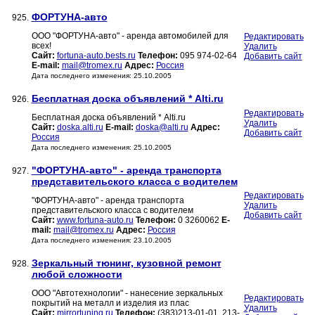
ФОРТУНА-авто
925.
ООО "ФОРТУНА-авто" - аренда автомобилей для
Редактировать
всех!
Удалить
Сайт:
fortuna-auto.bests.ru
Телефон:
095 974-02-64
Добавить сайт
E-mail:
mail@tromex.ru
Адрес:
Россия
Дата последнего изменения: 25.10.2005
Бесплатная доска объявлений * Alti.ru
926.
Редактировать
Бесплатная доска объявлений * Alti.ru
Удалить
Сайт:
doska.alti.ru
E-mail:
doska@alti.ru
Адрес:
Добавить сайт
Россия
Дата последнего изменения: 25.10.2005
"ФОРТУНА-авто" - аренда транспорта
927.
представительского класса с водителем
Редактировать
"ФОРТУНА-авто" - аренда транспорта
Удалить
представительского класса с водителем
Добавить сайт
Сайт:
www.fortuna-auto.ru
Телефон:
0 3260062
E-
mail:
mail@tromex.ru
Адрес:
Россия
Дата последнего изменения: 23.10.2005
Зеркальный тюнинг, кузовной ремонт
928.
любой сложности
ООО "Автотехнологии" - нанесение зеркальных
Редактировать
покрытий на металл и изделия из плас
Удалить
Сайт:
mirrortuning.ru
Телефон:
(383)213-01-01, 213-