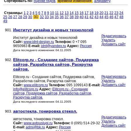
Сортировать по:
оценке гидов
,
времени изменения
,
алфавиту
.
Страницы:
1
2
3
4
5
6
7
8
9
10
11
12
13
14
15
16
17
18
19
20
21
22
23
24
25
26
27
28
29
30
31
32
33
34
35
36
37
38
39
40
41
42
43
44
45
46
47
48
49
Институт дизайна и новых технологий
901.
Редактировать
Институт дизайна и новых технологий
Удалить
Сайт:
www.idnt-design.ru
Телефон:
0 +7 095
Добавить сайт
9650983
E-mail:
idnt@yandex.ru
Адрес:
Россия
Дата последнего изменения: 04.11.2005
Elitcorp.ru - Создание сайтов, Поддержка
902.
сайтов, Разработка сайтов, Раскрутка
сайтов.
Редактировать
Elitcorp.ru - Создание сайтов, Поддержка сайтов,
Удалить
Разработка сайтов, Раскрутка сайтов.
Добавить сайт
Сайт:
www.elitcorp.ru
Телефон:
095 1099143
E-mail:
info@elitcorp.ru
Адрес:
Elitcorp.ru - Создание
сайтов, Поддержка сайтов, Разработка сайтов,
Раскрутка сайтов.
Дата последнего изменения: 04.11.2005
автостекла, тонировка стекол.
903.
Редактировать
автостекла, тонировка стекол.
Удалить
Сайт:
www.avtouslugi.ru
Телефон:
0 (095) 514-29-32
Добавить сайт
E-mail:
admi@bk.ru
Адрес:
Россия