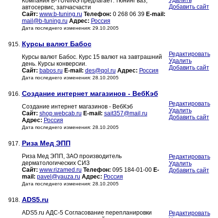
Удалить
Компания B-TUNING предлагает: тюнинг ваз,
Добавить сайт
автосервис, запчасчасти
Сайт:
www.b-tuning.ru
Телефон:
0 268 06 39
E-mail:
mail@b-tuning.ru
Адрес:
Россия
Дата последнего изменения: 29.10.2005
Курсы валют Бабос
915.
Редактировать
Курсы валют Бабос. Курс 15 валют на завтрашний
Удалить
день. Курсы конверсии.
Добавить сайт
Сайт:
babos.ru
E-mail:
des@qol.ru
Адрес:
Россия
Дата последнего изменения: 28.10.2005
Cоздание интернет магазинов - ВебКэб
916.
Редактировать
Cоздание интернет магазинов - ВебКэб
Удалить
Сайт:
shop.webcab.ru
E-mail:
sait357@mail.ru
Добавить сайт
Адрес:
Россия
Дата последнего изменения: 28.10.2005
Риза Мед ЭПП
917.
Риза Мед ЭПП, ЗАО производитель
Редактировать
дерматологических СИЗ
Удалить
Сайт:
www.rizamed.ru
Телефон:
095 184-01-00
E-
Добавить сайт
mail:
pavel@yauza.ru
Адрес:
Россия
Дата последнего изменения: 28.10.2005
ADS5.ru
918.
ADS5.ru АДС-5 Согласование перепланировки
Редактировать