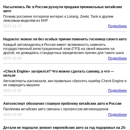
Насытились Ли: в России рухнули продажи премиальных китайских
авто
Почему россияне потеряли интерес к Lixiang, Zeekr, Tank и другим
люксовым моделям из КНР
2025-12-17
Подробнее
Надоело: можно ли без особых причин поменять госномер своего авто
Каждый автовладелец в России имеет возможность заменить
государственный регистрационный знак (ГРЗ) на своей машине на
другой, не дожидаясь стандартных юридических причин для такого шага
2025-11-04
Подробнее
«Check Engine» загорелся? Что можно сделать самому, а что —
нельзя
Автоэксперты рассказали, как правильно сбросить ошибку Check Engine и
не навредить машине
2025-11-02
Подробнее
Автоэксперт обозначил главную проблему китайских авто в России
Проблема китайских авто связана с прогрессом автоконцернов
2025-10-29
Подробнее
Детали не подошли: ремонт европейских авто за год подорожал на 25-