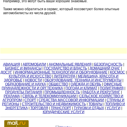
Например, это могут быть ваши хорошие знакомые.
Также можно обратиться в сервис, который посоветуют более опытные
автомобилисты из числа друзей.
АВИАЦИЯ
|
АВТОМОБИЛИ
|
АНОМАЛЬНЫЕ ЯВЛЕНИЯ
|
БЕЗОПАСНОСТЬ
|
БИЗНЕС И ФИНАНСЫ
|
ГОСУДАРСТВО И ВЛАСТЬ
|
ДОМАШНИЙ ОЧАГ
|
ДОСУГ
|
ИНФОРМАЦИОННЫЕ ТЕХНОЛОГИИ И ОБОРУДОВАНИЕ
|
КОСМОС
|
КУЛЬТУРА И ИСКУССТВО
|
ЛИТЕРАТУРА
|
МЕДИЦИНА, КРАСОТА И
ЗДОРОВЬЕ
|
НОВОСТИ
|
ОБОРУДОВАНИЕ, ТЕХНИКА И ИНСТРУМЕНТЫ
|
ОБРАЗОВАНИЕ И НАУКА
|
ОБЩЕСТВО
|
ОДЕЖДА И ОБУВЬ
|
ОФИСНЫЕ
ПРИНАДЛЕЖНОСТИ И ОРГТЕХНИКА
|
ПОГОДА И КЛИМАТ
|
ПОЛИГРАФИЯ
|
ПРОДУКТЫ ПИТАНИЯ
|
ПРОМЫШЛЕННОСТЬ
|
РАБОТА И РЕКРУТИНГ
|
РЕКЛАМА
|
СВЯЗЬ И ТЕЛЕКОММУНИКАЦИИ
|
СЕЛЬСКОЕ ХОЗЯЙСТВО И
АГРОПРОМ
|
СПОРТ
|
СРЕДСТВА МАССОВОЙ ИНФОРМАЦИИ
|
СТРАНЫ И
РЕГИОНЫ
|
СТРОИТЕЛЬСТВО И НЕДВИЖИМОСТЬ
|
ТОВАРЫ
|
ТОПЛИВО И
ЭНЕРГЕТИКА
|
ТОРГОВЛЯ
|
ТРАНСПОРТ
|
ТУРИЗМ И ОТДЫХ
|
УСЛУГИ
|
ЮРИДИЧЕСКИЕ УСЛУГИ