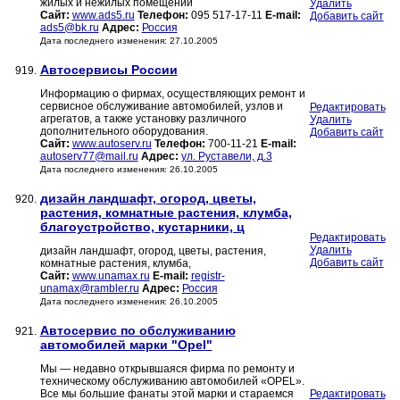
жилых и нежилых помещений
Удалить
Сайт:
www.ads5.ru
Телефон:
095 517-17-11
E-mail:
Добавить сайт
ads5@bk.ru
Адрес:
Россия
Дата последнего изменения: 27.10.2005
Автосервисы России
919.
Информацию о фирмах, осуществляющих ремонт и
сервисное обслуживание автомобилей, узлов и
Редактировать
агрегатов, а также установку различного
Удалить
дополнительного оборудования.
Добавить сайт
Сайт:
www.autoserv.ru
Телефон:
700-11-21
E-mail:
autoserv77@mail.ru
Адрес:
ул. Руставели, д.3
Дата последнего изменения: 26.10.2005
дизайн ландшафт, огород, цветы,
920.
растения, комнатные растения, клумба,
благоустройство, кустарники, ц
Редактировать
Удалить
дизайн ландшафт, огород, цветы, растения,
Добавить сайт
комнатные растения, клумба,
Сайт:
www.unamax.ru
E-mail:
registr-
unamax@rambler.ru
Адрес:
Россия
Дата последнего изменения: 26.10.2005
Автосервис по обслуживанию
921.
автомобилей марки "Opel"
Мы — недавно открывшаяся фирма по ремонту и
техническому обслуживанию автомобилей «OPEL».
Все мы большие фанаты этой марки и стараемся
Редактировать