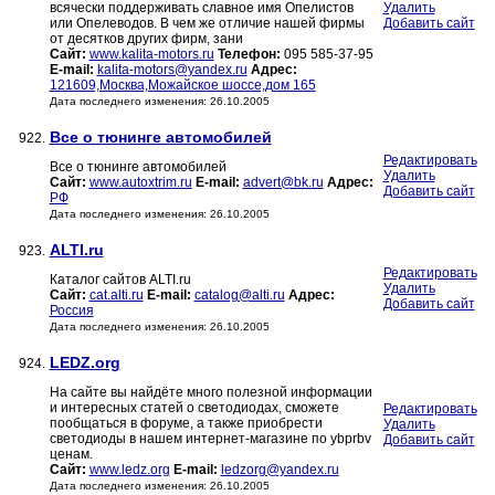
всячески поддерживать славное имя Опелистов
Удалить
или Опелеводов. В чем же отличие нашей фирмы
Добавить сайт
от десятков других фирм, зани
Сайт:
www.kalita-motors.ru
Телефон:
095 585-37-95
E-mail:
kalita-motors@yandex.ru
Адрес:
121609,Москва,Можайское шоссе,дом 165
Дата последнего изменения: 26.10.2005
Все о тюнинге автомобилей
922.
Редактировать
Все о тюнинге автомобилей
Удалить
Сайт:
www.autoxtrim.ru
E-mail:
advert@bk.ru
Адрес:
Добавить сайт
РФ
Дата последнего изменения: 26.10.2005
ALTI.ru
923.
Редактировать
Каталог сайтов ALTI.ru
Удалить
Сайт:
cat.alti.ru
E-mail:
catalog@alti.ru
Адрес:
Добавить сайт
Россия
Дата последнего изменения: 26.10.2005
LEDZ.org
924.
На сайте вы найдёте много полезной информации
и интересных статей о светодиодах, сможете
Редактировать
пообщаться в форуме, а также приобрести
Удалить
светодиоды в нашем интернет-магазине по ybprbv
Добавить сайт
ценам.
Сайт:
www.ledz.org
E-mail:
ledzorg@yandex.ru
Дата последнего изменения: 26.10.2005