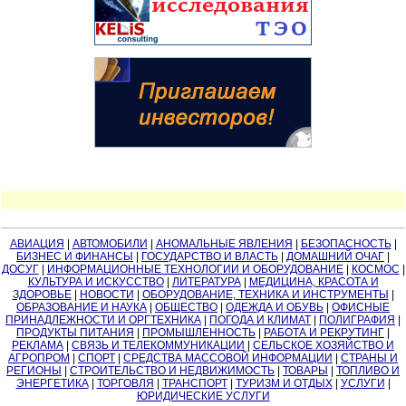
АВИАЦИЯ
|
АВТОМОБИЛИ
|
АНОМАЛЬНЫЕ ЯВЛЕНИЯ
|
БЕЗОПАСНОСТЬ
|
БИЗНЕС И ФИНАНСЫ
|
ГОСУДАРСТВО И ВЛАСТЬ
|
ДОМАШНИЙ ОЧАГ
|
ДОСУГ
|
ИНФОРМАЦИОННЫЕ ТЕХНОЛОГИИ И ОБОРУДОВАНИЕ
|
КОСМОС
|
КУЛЬТУРА И ИСКУССТВО
|
ЛИТЕРАТУРА
|
МЕДИЦИНА, КРАСОТА И
ЗДОРОВЬЕ
|
НОВОСТИ
|
ОБОРУДОВАНИЕ, ТЕХНИКА И ИНСТРУМЕНТЫ
|
ОБРАЗОВАНИЕ И НАУКА
|
ОБЩЕСТВО
|
ОДЕЖДА И ОБУВЬ
|
ОФИСНЫЕ
ПРИНАДЛЕЖНОСТИ И ОРГТЕХНИКА
|
ПОГОДА И КЛИМАТ
|
ПОЛИГРАФИЯ
|
ПРОДУКТЫ ПИТАНИЯ
|
ПРОМЫШЛЕННОСТЬ
|
РАБОТА И РЕКРУТИНГ
|
РЕКЛАМА
|
СВЯЗЬ И ТЕЛЕКОММУНИКАЦИИ
|
СЕЛЬСКОЕ ХОЗЯЙСТВО И
АГРОПРОМ
|
СПОРТ
|
СРЕДСТВА МАССОВОЙ ИНФОРМАЦИИ
|
СТРАНЫ И
РЕГИОНЫ
|
СТРОИТЕЛЬСТВО И НЕДВИЖИМОСТЬ
|
ТОВАРЫ
|
ТОПЛИВО И
ЭНЕРГЕТИКА
|
ТОРГОВЛЯ
|
ТРАНСПОРТ
|
ТУРИЗМ И ОТДЫХ
|
УСЛУГИ
|
ЮРИДИЧЕСКИЕ УСЛУГИ