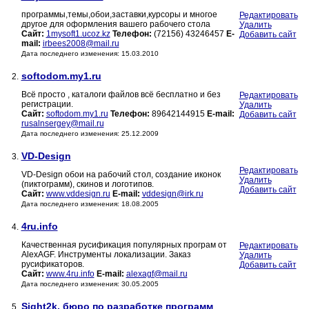
программы,темы,обои,заставки,курсоры и многое
Редактировать
другое для оформления вашего рабочего стола
Удалить
Сайт:
1mysoft1.ucoz.kz
Телефон:
(72156) 43246457
E-
Добавить сайт
mail:
irbees2008@mail.ru
Дата последнего изменения: 15.03.2010
softodom.my1.ru
2.
Всё просто , каталоги файлов всё бесплатно и без
Редактировать
регистрации.
Удалить
Сайт:
softodom.my1.ru
Телефон:
89642144915
E-mail:
Добавить сайт
rusalnsergey@mail.ru
Дата последнего изменения: 25.12.2009
VD-Design
3.
Редактировать
VD-Design обои на рабочий стол, создание иконок
Удалить
(пиктограмм), скинов и логотипов.
Добавить сайт
Сайт:
www.vddesign.ru
E-mail:
vddesign@irk.ru
Дата последнего изменения: 18.08.2005
4ru.info
4.
Качественная русификация популярных програм от
Редактировать
AlexAGF. Инструменты локализации. Заказ
Удалить
русификаторов.
Добавить сайт
Сайт:
www.4ru.info
E-mail:
alexagf@mail.ru
Дата последнего изменения: 30.05.2005
Sight2k, бюро по разработке программ
5.