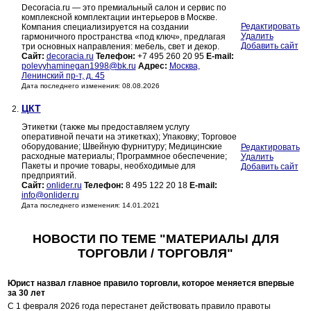
Decoracia.ru — это премиальный салон и сервис по
комплексной комплектации интерьеров в Москве.
Редактировать
Компания специализируется на создании
Удалить
гармоничного пространства «под ключ», предлагая
Добавить сайт
три основных направления: мебель, свет и декор.
Сайт:
decoracia.ru
Телефон:
+7 495 260 20 95
E-mail:
polevyhaminegan1998@bk.ru
Адрес:
Москва,
Ленинский пр-т, д. 45
Дата последнего изменения: 08.08.2026
ЦКТ
2.
Этикетки (также мы предоставляем услугу
оперативной печати на этикетках); Упаковку; Торговое
оборудование; Швейную фурнитуру; Медицинские
Редактировать
расходные материалы; Программное обеспечение;
Удалить
Пакеты и прочие товары, необходимые для
Добавить сайт
предприятий.
Сайт:
onlider.ru
Телефон:
8 495 122 20 18
E-mail:
info@onlider.ru
Дата последнего изменения: 14.01.2021
НОВОСТИ ПО ТЕМЕ "МАТЕРИАЛЫ ДЛЯ
ТОРГОВЛИ / ТОРГОВЛЯ"
Юрист назвал главное правило торговли, которое меняется впервые
за 30 лет
С 1 февраля 2026 года перестанет действовать правило правоты