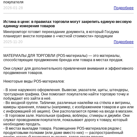
покупателя
2026-01-28
Подробнее
Истина в цене: в правилах торговли могут закрепить единую весовую
единицу измерения товаров
Минпромторг готовит переиздание документа, в который Госдума
планирует внести поправки о «честной стоимости» продукции
2025-11-20
Подробнее
МАТЕРИАЛЫ ДЛЯ ТОРГОВЛИ (POS-материалы) — это материалы,
способствующие продвижению бренда или товара в местах продаж.
Они служат для дополнительного привлечения внимания и эффективного
продвижения товаров.
Некоторые виды POS-материалов:
- В зоне наружного оформления. Вывески, указатели, щиты, штендеры,
тротуарная графика. Они помогают покупателю найти торговую точку и
побуждают его зайти в неё.
- Во входной группе. Таблички, различные наклейки на стёкла и витрины,
камеры хранения, плакаты (например, с изображением товаров и цен или
с информацией об акциях). Они располагаются прямо на входе в магазин.
- В торговом зале. Напольная графика, воблеры, стикеры и джумби. Они
служат проводником покупателя, показывают дорогу к товару, который
необходимо продать.
- В местах выкладки товара. Размещение POS-материалов рядом с
продуктовыми полками (или даже вместо них) — распространённый