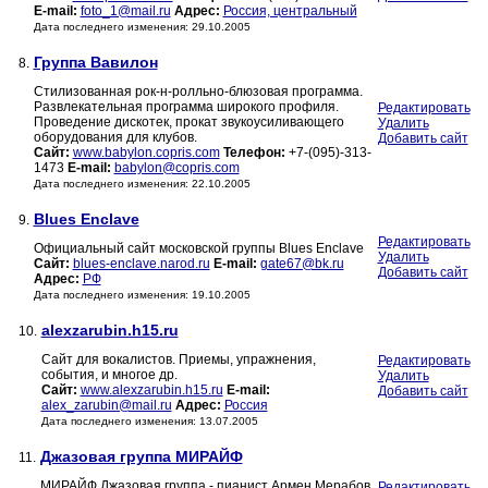
E-mail:
foto_1@mail.ru
Адрес:
Россия, центральный
Дата последнего изменения: 29.10.2005
Группа Вавилон
8.
Стилизованная рок-н-ролльно-блюзовая программа.
Развлекательная программа широкого профиля.
Редактировать
Проведение дискотек, прокат звукоусиливающего
Удалить
оборудования для клубов.
Добавить сайт
Сайт:
www.babylon.copris.com
Телефон:
+7-(095)-313-
1473
E-mail:
babylon@copris.com
Дата последнего изменения: 22.10.2005
Blues Enclave
9.
Редактировать
Официальный сайт московской группы Blues Enclave
Удалить
Сайт:
blues-enclave.narod.ru
E-mail:
gate67@bk.ru
Добавить сайт
Адрес:
РФ
Дата последнего изменения: 19.10.2005
alexzarubin.h15.ru
10.
Сайт для вокалистов. Приемы, упражнения,
Редактировать
события, и многое др.
Удалить
Сайт:
www.alexzarubin.h15.ru
E-mail:
Добавить сайт
alex_zarubin@mail.ru
Адрес:
Россия
Дата последнего изменения: 13.07.2005
Джазовая группа МИРАЙФ
11.
МИРАЙФ Джазовая группа - пианист Армен Мерабов,
Редактировать