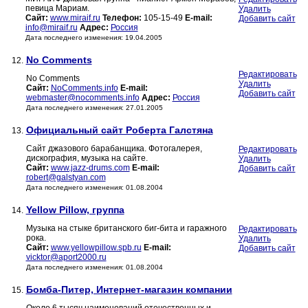
певица Мариам.
Удалить
Сайт:
www.miraif.ru
Телефон:
105-15-49
E-mail:
Добавить сайт
info@miraif.ru
Адрес:
Россия
Дата последнего изменения: 19.04.2005
No Comments
12.
Редактировать
No Comments
Удалить
Сайт:
NoComments.info
E-mail:
Добавить сайт
webmaster@nocomments.info
Адрес:
Россия
Дата последнего изменения: 27.01.2005
Официальный сайт Роберта Галстяна
13.
Сайт джазового барабанщика. Фотогалерея,
Редактировать
дискография, музыка на сайте.
Удалить
Сайт:
www.jazz-drums.com
E-mail:
Добавить сайт
robert@galstyan.com
Дата последнего изменения: 01.08.2004
Yellow Pillow, группа
14.
Музыка на стыке британского биг-бита и гаражного
Редактировать
рока.
Удалить
Сайт:
www.yellowpillow.spb.ru
E-mail:
Добавить сайт
vicktor@aport2000.ru
Дата последнего изменения: 01.08.2004
Бомба-Питер, Интернет-магазин компании
15.