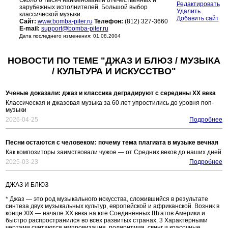
Около 6 тысяч наименований отечественных и
Редактировать
зарубежных исполнителей. Большой выбор
Удалить
классической музыки.
Добавить сайт
Сайт:
www.bomba-piter.ru
Телефон:
(812) 327-3660
E-mail:
support@bomba-piter.ru
Дата последнего изменения: 01.08.2004
НОВОСТИ ПО ТЕМЕ "ДЖАЗ И БЛЮЗ / МУЗЫКА
/ КУЛЬТУРА И ИСКУССТВО"
Ученые доказали: джаз и классика деградируют с середины ХХ века
Классическая и джазовая музыка за 60 лет упростились до уровня поп-
музыки
2026-04-25
Подробнее
Песни остаются с человеком: почему тема плагиата в музыке вечная
Как композиторы заимствовали чужое — от Средних веков до наших дней
2025-03-23
Подробнее
ДЖАЗ И БЛЮЗ
* Джаз — это род музыкального искусства, сложившийся в результате
синтеза двух музыкальных культур, европейской и африканской. Возник в
конце XIX — начале XX века на юге Соединённых Штатов Америки и
быстро распространился во всех развитых странах. 3 Характерными
чертами считаются импровизация, полиритмия, свинг и красочные