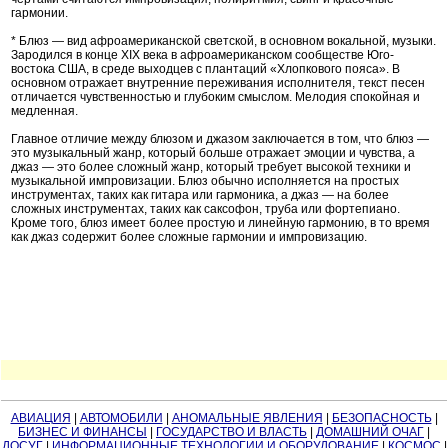
гармонии.
* Блюз — вид афроамериканской светской, в основном вокальной, музыки.
Зародился в конце XIX века в афроамериканском сообществе Юго-
востока США, в среде выходцев с плантаций «Хлопкового пояса». В
основном отражает внутренние переживания исполнителя, текст песен
отличается чувственностью и глубоким смыслом. Мелодия спокойная и
медленная.
Главное отличие между блюзом и джазом заключается в том, что блюз —
это музыкальный жанр, который больше отражает эмоции и чувства, а
джаз — это более сложный жанр, который требует высокой техники и
музыкальной импровизации. Блюз обычно исполняется на простых
инструментах, таких как гитара или гармоника, а джаз — на более
сложных инструментах, таких как саксофон, труба или фортепиано.
Кроме того, блюз имеет более простую и линейную гармонию, в то время
как джаз содержит более сложные гармонии и импровизацию.
АВИАЦИЯ
|
АВТОМОБИЛИ
|
АНОМАЛЬНЫЕ ЯВЛЕНИЯ
|
БЕЗОПАСНОСТЬ
|
БИЗНЕС И ФИНАНСЫ
|
ГОСУДАРСТВО И ВЛАСТЬ
|
ДОМАШНИЙ ОЧАГ
|
ДОСУГ
|
ИНФОРМАЦИОННЫЕ ТЕХНОЛОГИИ И ОБОРУДОВАНИЕ
|
КОСМОС
|