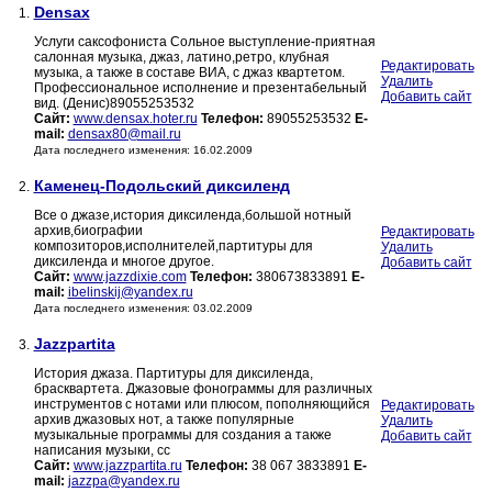
Densax
1.
Услуги саксофониста Сольное выступление-приятная
салонная музыка, джаз, латино,ретро, клубная
Редактировать
музыка, а также в составе ВИА, с джаз квартетом.
Удалить
Профессиональное исполнение и презентабельный
Добавить сайт
вид. (Денис)89055253532
Сайт:
www.densax.hoter.ru
Телефон:
89055253532
E-
mail:
densax80@mail.ru
Дата последнего изменения: 16.02.2009
Каменец-Подольский диксиленд
2.
Все о джазе,история диксиленда,большой нотный
архив,биографии
Редактировать
композиторов,исполнителей,партитуры для
Удалить
диксиленда и многое другое.
Добавить сайт
Сайт:
www.jazzdixie.com
Телефон:
380673833891
E-
mail:
ibelinskij@yandex.ru
Дата последнего изменения: 03.02.2009
Jazzpartita
3.
История джаза. Партитуры для диксиленда,
брасквартета. Джазовые фонограммы для различных
инструментов с нотами или плюсом, пополняющийся
Редактировать
архив джазовых нот, а также популярные
Удалить
музыкальные программы для создания а также
Добавить сайт
написания музыки, сс
Сайт:
www.jazzpartita.ru
Телефон:
38 067 3833891
E-
mail:
jazzpa@yandex.ru