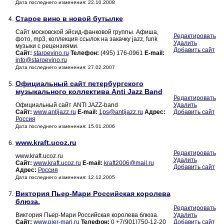
Дата последнего изменения: 22.10.2008
Старое вино в новой бутылке
4.
Сайт московской эйсид-фанковой группы. Афиша,
Редактировать
фото, mp3, коллекция ссылок на закачку jazz, funk
Удалить
музыки с рецензиями.
Добавить сайт
Сайт:
staroevino.ru
Телефон:
(495) 176-0961
E-mail:
info@staroevino.ru
Дата последнего изменения: 27.02.2007
Официальный сайт петербургского
5.
музыкального коллектива Anti Jazz Band
Редактировать
Официальный сайт ANTI JAZZ-band
Удалить
Сайт:
www.antijazz.ru
E-mail:
1ps@antijazz.ru
Адрес:
Добавить сайт
Россия
Дата последнего изменения: 15.01.2006
www.kraft.ucoz.ru
6.
Редактировать
www.kraft.ucoz.ru
Удалить
Сайт:
www.kraft.ucoz.ru
E-mail:
kraft2006@mail.ru
Добавить сайт
Адрес:
Россия
Дата последнего изменения: 12.12.2005
Виктория Пьер-Мари Российская королева
7.
блюза.
Редактировать
Виктория Пьер-Мари Российская королева блюза.
Удалить
Сайт:
www.pier-mari.ru
Телефон:
0 +7(901)750-12-20
Добавить сайт