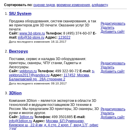
Сортировать по:
оценке гидов
,
времени изменения
,
алфавиту
.
SIU System
1.
Продажа оборудования, систем сканирования, а так
Редактировать
же принтеров для 3D печати. Оказание услуг 3D
Удалить
печати.
Добавить сайт
Сайт:
www.3d-store.ru
Телефон:
8 (495) 374-60-07
E-
mail:
info@3d-store.ru
Адрес:
123022
Дата последнего изменения: 16.11.2017
Векторус
2.
Поставки, сервис и наладка 3D-оборудования:
принтеры, сканеры, ЧПУ станки, Гаджеты и
Редактировать
Аксессуары.
Удалить
Сайт:
vektorus.ru
Телефон:
499 322-90-72
E-mail:
s-
Добавить сайт
vektorus2017@yandex.ru
Адрес:
117452, Москва,
Балаклавский пр., 28А строение 2
Дата последнего изменения: 09.10.2017
3Dlion
3.
Компания 3Dlion – является экспертом в области 3D
технологий и ведущим поставщиком 3D техники в
России. Мы предлагаем 3D принтеры, 3D сканеры, 3D
Редактировать
ручки и многое другое.
Удалить
Сайт:
3dlion.ru
Телефон:
499 3501885
E-mail:
Добавить сайт
info@3dlion.ru
Адрес:
Москва, БП Румянцево,
Киевское ш., 22-й км, д. 4 стр. 2 корп. Г, вход 17Г, офис
739Г