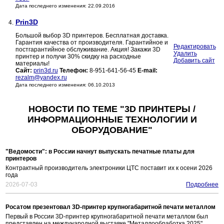
Дата последнего изменения: 22.09.2016
Prin3D
4.
Большой выбор 3D принтеров. Бесплатная доставка.
Гарантия качества от производителя. Гарантийное и
Редактировать
постгарантийное обслуживание. Акция! Закажи 3D
Удалить
принтер и получи 30% скидку на расходные
Добавить сайт
материалы!
Сайт:
prin3d.ru
Телефон:
8-951-641-56-45
E-mail:
rezalm@yandex.ru
Дата последнего изменения: 06.10.2013
НОВОСТИ ПО ТЕМЕ "3D ПРИНТЕРЫ /
ИНФОРМАЦИОННЫЕ ТЕХНОЛОГИИ И
ОБОРУДОВАНИЕ"
"Ведомости": в России начнут выпускать печатные платы для
принтеров
Контрактный производитель электроники ЦТС поставит их к осени 2026
года
2026-07-03
Подробнее
Росатом презентовал 3D-принтер крупногабаритной печати металлом
Первый в России 3D-принтер крупногабаритной печати металлом был
представлен на международной выставке "Металлообработка 2025"