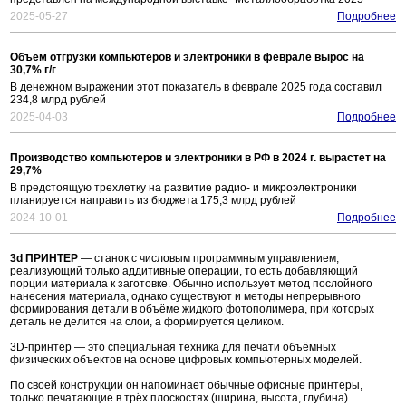
2025-05-27
Подробнее
Объем отгрузки компьютеров и электроники в феврале вырос на
30,7% г/г
В денежном выражении этот показатель в феврале 2025 года составил
234,8 млрд рублей
2025-04-03
Подробнее
Производство компьютеров и электроники в РФ в 2024 г. вырастет на
29,7%
В предстоящую трехлетку на развитие радио- и микроэлектроники
планируется направить из бюджета 175,3 млрд рублей
2024-10-01
Подробнее
3d ПРИНТЕР
— станок с числовым программным управлением,
реализующий только аддитивные операции, то есть добавляющий
порции материала к заготовке. Обычно использует метод послойного
нанесения материала, однако существуют и методы непрерывного
формирования детали в объёме жидкого фотополимера, при которых
деталь не делится на слои, а формируется целиком.
3D-принтер — это специальная техника для печати объёмных
физических объектов на основе цифровых компьютерных моделей.
По своей конструкции он напоминает обычные офисные принтеры,
только печатающие в трёх плоскостях (ширина, высота, глубина).