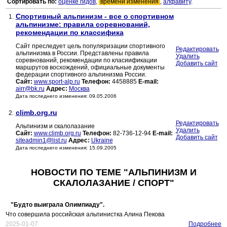
Сортировать по:
оценке гидов
,
времени изменения
,
алфавиту
.
Спортивный альпинизм - все о спортивном
1.
альпинизме: правила соревнований,
рекомендации по классифика
Сайт преследует цель популяризации спортивного
Редактировать
альпинизма в России. Представлены правила
Удалить
соревнований, рекомендации по класиификации
Добавить сайт
маршрутов восхождений, официальные документы
федерации спортивного альпинизма России.
Сайт:
www.sport-alp.ru
Телефон:
4458885
E-mail:
airr@bk.ru
Адрес:
Москва
Дата последнего изменения: 09.05.2006
climb.org.ru
2.
Редактировать
Альпинизм и скалолазание
Удалить
Сайт:
www.climb.org.ru
Телефон:
82-736-12-94
E-mail:
Добавить сайт
siteadmin1@list.ru
Адрес:
Ukraine
Дата последнего изменения: 15.09.2005
НОВОСТИ ПО ТЕМЕ "АЛЬПИНИЗМ И
СКАЛОЛАЗАНИЕ / СПОРТ"
"Будто выиграла Олимпиаду".
Что совершила российская альпинистка Алина Пекова
2025-01-07
Подробнее