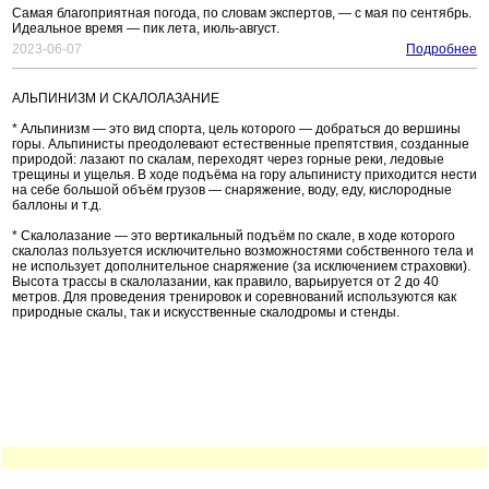
Самая благоприятная погода, по словам экспертов, — с мая по сентябрь.
Идеальное время — пик лета, июль-август.
2023-06-07
Подробнее
АЛЬПИНИЗМ И СКАЛОЛАЗАНИЕ
* Альпинизм — это вид спорта, цель которого — добраться до вершины
горы. Альпинисты преодолевают естественные препятствия, созданные
природой: лазают по скалам, переходят через горные реки, ледовые
трещины и ущелья. В ходе подъёма на гору альпинисту приходится нести
на себе большой объём грузов — снаряжение, воду, еду, кислородные
баллоны и т.д.
* Скалолазание — это вертикальный подъём по скале, в ходе которого
скалолаз пользуется исключительно возможностями собственного тела и
не использует дополнительное снаряжение (за исключением страховки).
Высота трассы в скалолазании, как правило, варьируется от 2 до 40
метров. Для проведения тренировок и соревнований используются как
природные скалы, так и искусственные скалодромы и стенды.