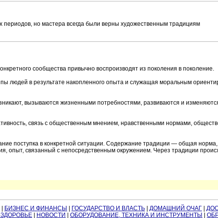
их периодов, но мастера всегда были верны художественным традициям
онкретного сообщества привычно воспроизводят из поколения в поколение.
уппы людей в результате накопленного опыта и служащая моральным ориенти
возникают, вызываются жизненными потребностями, развиваются и изменяютс
рмативность, связь с общественным мнением, нравственными нормами, общест
ние поступка в конкретной ситуации. Содержание традиции — общая норма,
я, опыт, связанный с непосредственным окружением. Через традиции проис
|
БИЗНЕС И ФИНАНСЫ
|
ГОСУДАРСТВО И ВЛАСТЬ
|
ДОМАШНИЙ ОЧАГ
|
ДО
 ЗДОРОВЬЕ
|
НОВОСТИ
|
ОБОРУДОВАНИЕ, ТЕХНИКА И ИНСТРУМЕНТЫ
|
ОБР