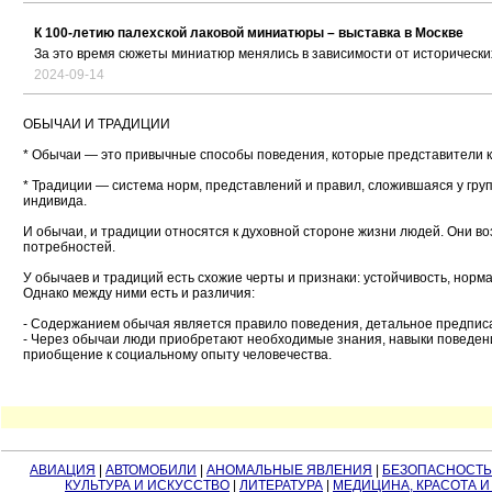
К 100-летию палехской лаковой миниатюры – выставка в Москве
За это время сюжеты миниатюр менялись в зависимости от историческ
2024-09-14
ОБЫЧАИ И ТРАДИЦИИ
* Обычаи — это привычные способы поведения, которые представители к
* Традиции — система норм, представлений и правил, сложившаяся у гр
индивида.
И обычаи, и традиции относятся к духовной стороне жизни людей. Они 
потребностей.
У обычаев и традиций есть схожие черты и признаки: устойчивость, но
Однако между ними есть и различия:
- Содержанием обычая является правило поведения, детальное предписа
- Через обычаи люди приобретают необходимые знания, навыки поведени
приобщение к социальному опыту человечества.
АВИАЦИЯ
|
АВТОМОБИЛИ
|
АНОМАЛЬНЫЕ ЯВЛЕНИЯ
|
БЕЗОПАСНОСТЬ
КУЛЬТУРА И ИСКУССТВО
|
ЛИТЕРАТУРА
|
МЕДИЦИНА, КРАСОТА И