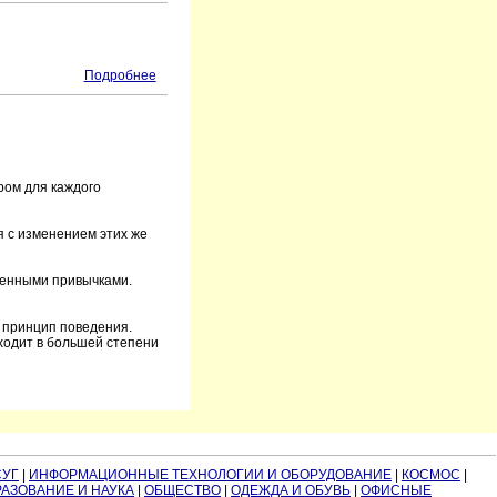
Подробнее
ром для каждого
я с изменением этих же
венными привычками.
 принцип поведения.
ходит в большей степени
СУГ
|
ИНФОРМАЦИОННЫЕ ТЕХНОЛОГИИ И ОБОРУДОВАНИЕ
|
КОСМОС
|
АЗОВАНИЕ И НАУКА
|
ОБЩЕСТВО
|
ОДЕЖДА И ОБУВЬ
|
ОФИСНЫЕ