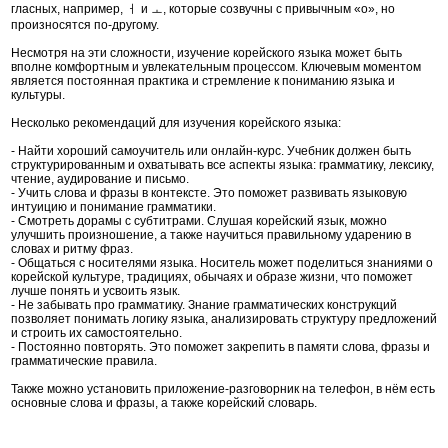
гласных, например, ㅓ и ㅗ, которые созвучны с привычным «о», но
произносятся по-другому.
Несмотря на эти сложности, изучение корейского языка может быть
вполне комфортным и увлекательным процессом. Ключевым моментом
является постоянная практика и стремление к пониманию языка и
культуры.
Несколько рекомендаций для изучения корейского языка:
- Найти хороший самоучитель или онлайн-курс. Учебник должен быть
структурированным и охватывать все аспекты языка: грамматику, лексику,
чтение, аудирование и письмо.
- Учить слова и фразы в контексте. Это поможет развивать языковую
интуицию и понимание грамматики.
- Смотреть дорамы с субтитрами. Слушая корейский язык, можно
улучшить произношение, а также научиться правильному ударению в
словах и ритму фраз.
- Общаться с носителями языка. Носитель может поделиться знаниями о
корейской культуре, традициях, обычаях и образе жизни, что поможет
лучше понять и усвоить язык.
- Не забывать про грамматику. Знание грамматических конструкций
позволяет понимать логику языка, анализировать структуру предложений
и строить их самостоятельно.
- Постоянно повторять. Это поможет закрепить в памяти слова, фразы и
грамматические правила.
Также можно установить приложение-разговорник на телефон, в нём есть
основные слова и фразы, а также корейский словарь.