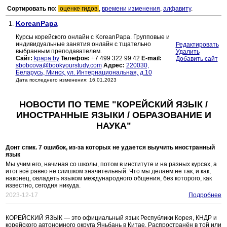
Сортировать по:
оценке гидов
,
времени изменения
,
алфавиту
.
KoreanPapa
1.
Курсы корейского онлайн с KoreanPapa. Групповые и
индивидуальные занятия онлайн с тщательно
Редактировать
выбранным преподавателем.
Удалить
Сайт:
kpapa.by
Телефон:
+7 499 322 99 42
E-mail:
Добавить сайт
sbobcova@bookyourstudy.com
Адрес:
220030,
Беларусь, Минск, ул. Интернациональная, д.10
Дата последнего изменения: 16.01.2023
НОВОСТИ ПО ТЕМЕ "КОРЕЙСКИЙ ЯЗЫК /
ИНОСТРАННЫЕ ЯЗЫКИ / ОБРАЗОВАНИЕ И
НАУКА"
Донт спик. 7 ошибок, из-за которых не удается выучить иностранный
язык
Мы учим его, начиная со школы, потом в институте и на разных курсах, а
итог всё равно не слишком значительный. Что мы делаем не так, и как,
наконец, овладеть языком международного общения, без которого, как
известно, сегодня никуда.
2023-12-17
Подробнее
КОРЕЙСКИЙ ЯЗЫК — это официальный язык Республики Корея, КНДР и
корейского автономного округа Яньбань в Китае. Распространён в той или