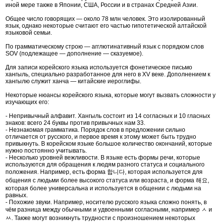
иной мере также в Японии, США, России и в странах Средней Азии.
Общее число говорящих — около 78 млн человек. Это изолированный
язык, однако некоторые считают его частью гипотетической алтайской
языковой семьи.
По грамматическому строю — агглютинативный язык с порядком слов
SOV (подлежащее — дополнение — сказуемое).
Для записи корейского языка используется фонетическое письмо
хангыль, специально разработанное для него в XV веке. Дополнением к
хангылю служит ханча — китайские иероглифы.
Некоторые нюансы корейского языка, которые могут вызвать сложности у
изучающих его:
- Непривычный алфавит. Хангыль состоит из 14 согласных и 10 гласных
знаков: всего 24 буквы против привычных нам 33.
- Незнакомая грамматика. Порядок слов в предложении сильно
отличается от русского, и первое время к этому может быть трудно
привыкнуть. В корейском языке большое количество окончаний, которые
нужно постоянно учитывать.
- Несколько уровней вежливости. В языке есть формы речи, которые
используются для обращения к людям разного статуса и социального
положения. Например, есть форма 합니다, которая используется для
общения с людьми более высокого статуса или возраста, и форма 해요,
которая более универсальна и используется в общении с людьми на
равных.
- Похожие звуки. Например, носителю русского языка сложно понять, в
чём разница между обычными и удвоенными согласными, например ㅅ и
ㅆ. Также могут возникнуть трудности с произношением некоторых