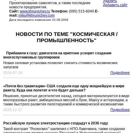
Удалить
Проектирование самолетов, а также последние
Добавить сайт
новости предприятия.
Сайт:
www.khrunichev.ru
Телефон:
(095) 515-6040
E-
mail:
niiks@khrunichev.com
Дата последнего изменения: 01.08.2004
НОВОСТИ ПО ТЕМЕ "КОСМИЧЕСКАЯ /
ПРОМЫШЛЕННОСТЬ"
Прибавили к газу: двигатели на криптоне ускорят создание
многоспутниковых группировок
Новая силовая установка позволит снизить стоимость космических
запусков
2026-07-29
Подробнее
«Почти без гравитации» США создали еще одну мощнейшую в мире
ракету. Куда она полетит и что будет дальше?
Решения, принятые десятилетия назад, сегодня материализуются в виде
многоразовых ракет, амбициозных миссий к Луне, Марсу и астероидам, а
также быстрого развития пилотируемой и коммерческой космонавтики
2025-12-27
Подробнее
Российскую лунную электростанцию создадут к 2036 году
Такой контракт "Роскосмос" заключил с НПО Лавочкина, также создании