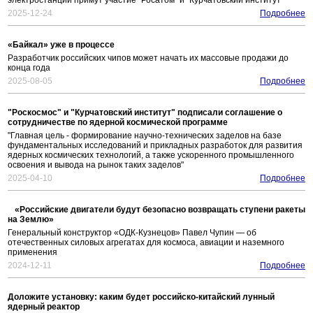
электростанции примут участие "Росатом" и "Курчатовский институт"
2025-12-24
Подробнее
«Байкал» уже в процессе
Разработчик российских чипов может начать их массовые продажи до
конца года
2025-08-05
Подробнее
"Роскосмос" и "Курчатовский институт" подписали соглашение о
сотрудничестве по ядерной космической программе
"Главная цель - формирование научно-технических заделов на базе
фундаментальных исследований и прикладных разработок для развития
ядерных космических технологий, а также ускоренного промышленного
освоения и вывода на рынок таких заделов"
2025-04-10
Подробнее
«Российские двигатели будут безопасно возвращать ступени ракеты
на Землю»
Генеральный конструктор «ОДК-Кузнецов» Павел Чупин — об
отечественных силовых агрегатах для космоса, авиации и наземного
применения
2024-12-11
Подробнее
Доложите установку: каким будет российско-китайский лунный
ядерный реактор