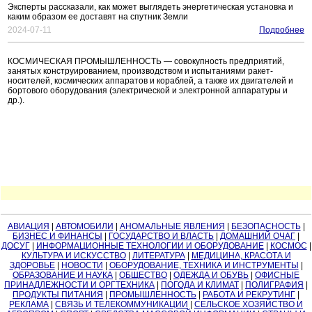
Эксперты рассказали, как может выглядеть энергетическая установка и
каким образом ее доставят на спутник Земли
2024-07-11
Подробнее
КОСМИЧЕСКАЯ ПРОМЫШЛЕННОСТЬ — совокупность предприятий,
занятых конструированием, производством и испытаниями ракет-
носителей, космических аппаратов и кораблей, а также их двигателей и
бортового оборудования (электрической и электронной аппаратуры и
др.).
АВИАЦИЯ
|
АВТОМОБИЛИ
|
АНОМАЛЬНЫЕ ЯВЛЕНИЯ
|
БЕЗОПАСНОСТЬ
|
БИЗНЕС И ФИНАНСЫ
|
ГОСУДАРСТВО И ВЛАСТЬ
|
ДОМАШНИЙ ОЧАГ
|
ДОСУГ
|
ИНФОРМАЦИОННЫЕ ТЕХНОЛОГИИ И ОБОРУДОВАНИЕ
|
КОСМОС
|
КУЛЬТУРА И ИСКУССТВО
|
ЛИТЕРАТУРА
|
МЕДИЦИНА, КРАСОТА И
ЗДОРОВЬЕ
|
НОВОСТИ
|
ОБОРУДОВАНИЕ, ТЕХНИКА И ИНСТРУМЕНТЫ
|
ОБРАЗОВАНИЕ И НАУКА
|
ОБЩЕСТВО
|
ОДЕЖДА И ОБУВЬ
|
ОФИСНЫЕ
ПРИНАДЛЕЖНОСТИ И ОРГТЕХНИКА
|
ПОГОДА И КЛИМАТ
|
ПОЛИГРАФИЯ
|
ПРОДУКТЫ ПИТАНИЯ
|
ПРОМЫШЛЕННОСТЬ
|
РАБОТА И РЕКРУТИНГ
|
РЕКЛАМА
|
СВЯЗЬ И ТЕЛЕКОММУНИКАЦИИ
|
СЕЛЬСКОЕ ХОЗЯЙСТВО И