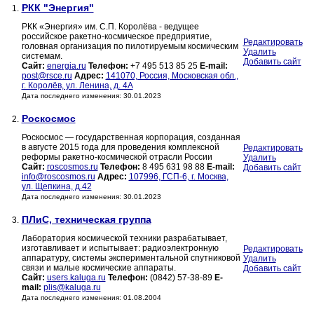
РКК "Энергия"
1.
РКК «Энергия» им. С.П. Королёва - ведущее
российское ракетно-космическое предприятие,
Редактировать
головная организация по пилотируемым космическим
Удалить
системам.
Добавить сайт
Сайт:
energia.ru
Телефон:
+7 495 513 85 25
E-mail:
post@rsce.ru
Адрес:
141070, Россия, Московская обл.,
г. Королёв, ул. Ленина, д. 4А
Дата последнего изменения: 30.01.2023
Роскосмос
2.
Роскосмос — государственная корпорация, созданная
в августе 2015 года для проведения комплексной
Редактировать
реформы ракетно-космической отрасли России
Удалить
Сайт:
roscosmos.ru
Телефон:
8 495 631 98 88
E-mail:
Добавить сайт
info@roscosmos.ru
Адрес:
107996, ГСП-6, г. Москва,
ул. Щепкина, д.42
Дата последнего изменения: 30.01.2023
ПЛиС, техническая группа
3.
Лаборатория космической техники разрабатывает,
изготавливает и испытывает: радиоэлектронную
Редактировать
аппаратуру, системы экспериментальной спутниковой
Удалить
связи и малые космические аппараты.
Добавить сайт
Сайт:
users.kaluga.ru
Телефон:
(0842) 57-38-89
E-
mail:
plis@kaluga.ru
Дата последнего изменения: 01.08.2004