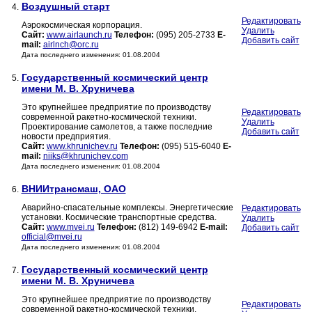
Воздушный старт
4.
Редактировать
Аэрокосмическая корпорация.
Удалить
Сайт:
www.airlaunch.ru
Телефон:
(095) 205-2733
E-
Добавить сайт
mail:
airlnch@orc.ru
Дата последнего изменения: 01.08.2004
Государственный космический центр
5.
имени М. В. Хруничева
Это крупнейшее предприятие по производству
Редактировать
современной ракетно-космической техники.
Удалить
Проектирование самолетов, а также последние
Добавить сайт
новости предприятия.
Сайт:
www.khrunichev.ru
Телефон:
(095) 515-6040
E-
mail:
niiks@khrunichev.com
Дата последнего изменения: 01.08.2004
ВНИИтрансмаш, ОАО
6.
Аварийно-спасательные комплексы. Энергетические
Редактировать
установки. Космические транспортные средства.
Удалить
Сайт:
www.mvei.ru
Телефон:
(812) 149-6942
E-mail:
Добавить сайт
official@mvei.ru
Дата последнего изменения: 01.08.2004
Государственный космический центр
7.
имени М. В. Хруничева
Это крупнейшее предприятие по производству
Редактировать
современной ракетно-космической техники.