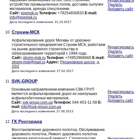
наружных инженерных сетей, снос строений,
Редактировать
устройство промышленных полов, доставка сыпучих
Удалить
материалов, аренда спецтехники.
Добавить сайт
Сайт:
gspmsk.ru
Телефон:
+79254830833
E-mail:
info@gspmsk.ru
Дата последнего изменения: 31.10.2017
Строим-МСК
10.
Асфальтирование дорог Москвы от дорожно
строительного предприятия Строим МСК, работаем
Редактировать
на рынке дорожного строительства и
Удалить
облагораживания территорий с 1994 года.
Добавить сайт
Сайт:
stroim-msk.ru
Телефон:
+74952868660
E-mail:
stroim-msk@mail.ru
Адрес:
Рязановское шоссе, д.
20/2
Дата последнего изменения: 27.02.2017
SVK-GROUP
11.
Основным направлением компании СВК-ГРУП
Редактировать
является асфальтирование дорог из наилучших
Удалить
асфальтобетонных материалов.
Добавить сайт
Сайт:
svk-group.com.ua
Телефон:
044 453-11-58
E-
mail:
info@svk-group.com.ua
Дата последнего изменения: 27.06.2013
ГК Росгордор
12.
Восстановление дорожного полотна, Обслуживание
дорожного полотна, Ремонт дорожного полотна
(включая капитальный ремонт), Строительство
Редактировать