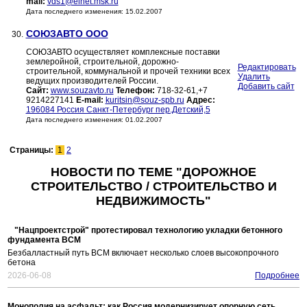
mail:
vds1@elnet.msk.ru
Дата последнего изменения: 15.02.2007
СОЮЗАВТО ООО
30.
СОЮЗАВТО осуществляет комплексные поставки
землеройной, строительной, дорожно-
Редактировать
строительной, коммунальной и прочей техники всех
Удалить
ведущих производителей России.
Добавить сайт
Сайт:
www.souzavto.ru
Телефон:
718-32-61,+7
9214227141
E-mail:
kuritsin@souz-spb.ru
Адрес:
196084 Россия Санкт-Петербург пер.Детский,5
Дата последнего изменения: 01.02.2007
Страницы:
1
2
НОВОСТИ ПО ТЕМЕ "ДОРОЖНОЕ
СТРОИТЕЛЬСТВО / СТРОИТЕЛЬСТВО И
НЕДВИЖИМОСТЬ"
"Нацпроектстрой" протестировал технологию укладки бетонного
фундамента ВСМ
Безбалластный путь ВСМ включает несколько слоев высокопрочного
бетона
2026-06-08
Подробнее
Монополия на асфальт: как Россия модернизирует опорную сеть