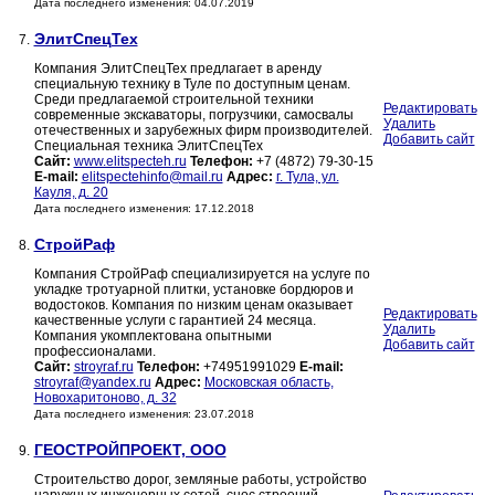
Дата последнего изменения: 04.07.2019
ЭлитСпецТех
7.
Компания ЭлитСпецТех предлагает в аренду
специальную технику в Туле по доступным ценам.
Среди предлагаемой строительной техники
Редактировать
современные экскаваторы, погрузчики, самосвалы
Удалить
отечественных и зарубежных фирм производителей.
Добавить сайт
Специальная техника ЭлитСпецТех
Сайт:
www.elitspecteh.ru
Телефон:
+7 (4872) 79-30-15
E-mail:
elitspectehinfo@mail.ru
Адрес:
г. Тула, ул.
Кауля, д. 20
Дата последнего изменения: 17.12.2018
СтройРаф
8.
Компания СтройРаф специализируется на услуге по
укладке тротуарной плитки, установке бордюров и
водостоков. Компания по низким ценам оказывает
Редактировать
качественные услуги с гарантией 24 месяца.
Удалить
Компания укомплектована опытными
Добавить сайт
профессионалами.
Сайт:
stroyraf.ru
Телефон:
+74951991029
E-mail:
stroyraf@yandex.ru
Адрес:
Московская область,
Новохаритоново, д. 32
Дата последнего изменения: 23.07.2018
ГЕОСТРОЙПРОЕКТ, ООО
9.
Строительство дорог, земляные работы, устройство