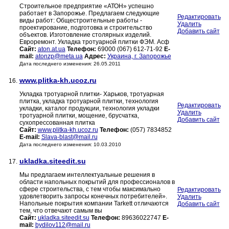
Строительное предприятие «АТОН» успешно
работает в Запорожье. Предлагаем следующие
Редактировать
виды работ: Общестроительные работы -
Удалить
проектирование, подготовка и строительство
Добавить сайт
объектов. Изготовление столярных изделий.
Евроремонт. Укладка тротуарной плитки ФЭМ. Асф
Сайт:
aton.at.ua
Телефон:
69000 (067) 612-71-92
E-
mail:
atonzp@meta.ua
Адрес:
Украина, г. Запорожье
Дата последнего изменения: 26.05.2011
www.plitka-kh.ucoz.ru
16.
Укладка тротуарной плитки- Харьков, тротуарная
плитка, укладка тротуарной плитки, технология
Редактировать
укладки, каталог продукции, технология укладки
Удалить
тротуарной плитки, мощение, брусчатка,
Добавить сайт
сухопрессованная плитка
Сайт:
www.plitka-kh.ucoz.ru
Телефон:
(057) 7834852
E-mail:
Slava-blast@mail.ru
Дата последнего изменения: 10.03.2010
ukladka.siteedit.su
17.
Мы предлагаем интеллектуальные решения в
области напольных покрытий для профессионалов в
сфере строительства, с тем чтобы максимально
Редактировать
удовлетворить запросы конечных потребителей».
Удалить
Напольные покрытия компании Tarkett отличаются
Добавить сайт
тем, что отвечают самым вы
Сайт:
ukladka.siteedit.su
Телефон:
89636022747
E-
mail:
bydilov112@mail.ru