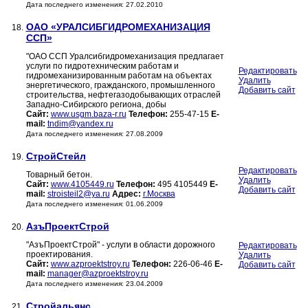
Дата последнего изменения: 27.02.2010
ОАО «УРАЛСИБГИДРОМЕХАНИЗАЦИЯ
18.
ССП»
"ОАО ССП Уралсибгидромеханизация предлагает
услуги по гидротехническим работам и
Редактировать
гидромеханизированным работам на объектах
Удалить
энергетического, гражданского, промышленного
Добавить сайт
строительства, нефтегазодобывающих отраслей
Западно-Сибирского региона, добы
Сайт:
www.usgm.baza-r.ru
Телефон:
255-47-15
E-
mail:
tndim@yandex.ru
Дата последнего изменения: 27.08.2009
CтройСтейл
19.
Редактировать
Товарный бетон.
Удалить
Сайт:
www.4105449.ru
Телефон:
495 4105449
E-
Добавить сайт
mail:
stroisteil2@ya.ru
Адрес:
г.Москва
Дата последнего изменения: 01.06.2009
АзъПроектСтрой
20.
"АзъПроектСтрой" - услуги в области дорожного
Редактировать
проектирования.
Удалить
Сайт:
www.azproektstroy.ru
Телефон:
226-06-46
E-
Добавить сайт
mail:
manager@azproektstroy.ru
Дата последнего изменения: 23.04.2009
Стройальянс
21.