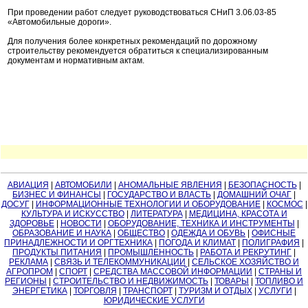
При проведении работ следует руководствоваться СНиП 3.06.03-85
«Автомобильные дороги».
Для получения более конкретных рекомендаций по дорожному
строительству рекомендуется обратиться к специализированным
документам и нормативным актам.
АВИАЦИЯ
|
АВТОМОБИЛИ
|
АНОМАЛЬНЫЕ ЯВЛЕНИЯ
|
БЕЗОПАСНОСТЬ
|
БИЗНЕС И ФИНАНСЫ
|
ГОСУДАРСТВО И ВЛАСТЬ
|
ДОМАШНИЙ ОЧАГ
|
ДОСУГ
|
ИНФОРМАЦИОННЫЕ ТЕХНОЛОГИИ И ОБОРУДОВАНИЕ
|
КОСМОС
|
КУЛЬТУРА И ИСКУССТВО
|
ЛИТЕРАТУРА
|
МЕДИЦИНА, КРАСОТА И
ЗДОРОВЬЕ
|
НОВОСТИ
|
ОБОРУДОВАНИЕ, ТЕХНИКА И ИНСТРУМЕНТЫ
|
ОБРАЗОВАНИЕ И НАУКА
|
ОБЩЕСТВО
|
ОДЕЖДА И ОБУВЬ
|
ОФИСНЫЕ
ПРИНАДЛЕЖНОСТИ И ОРГТЕХНИКА
|
ПОГОДА И КЛИМАТ
|
ПОЛИГРАФИЯ
|
ПРОДУКТЫ ПИТАНИЯ
|
ПРОМЫШЛЕННОСТЬ
|
РАБОТА И РЕКРУТИНГ
|
РЕКЛАМА
|
СВЯЗЬ И ТЕЛЕКОММУНИКАЦИИ
|
СЕЛЬСКОЕ ХОЗЯЙСТВО И
АГРОПРОМ
|
СПОРТ
|
СРЕДСТВА МАССОВОЙ ИНФОРМАЦИИ
|
СТРАНЫ И
РЕГИОНЫ
|
СТРОИТЕЛЬСТВО И НЕДВИЖИМОСТЬ
|
ТОВАРЫ
|
ТОПЛИВО И
ЭНЕРГЕТИКА
|
ТОРГОВЛЯ
|
ТРАНСПОРТ
|
ТУРИЗМ И ОТДЫХ
|
УСЛУГИ
|
ЮРИДИЧЕСКИЕ УСЛУГИ