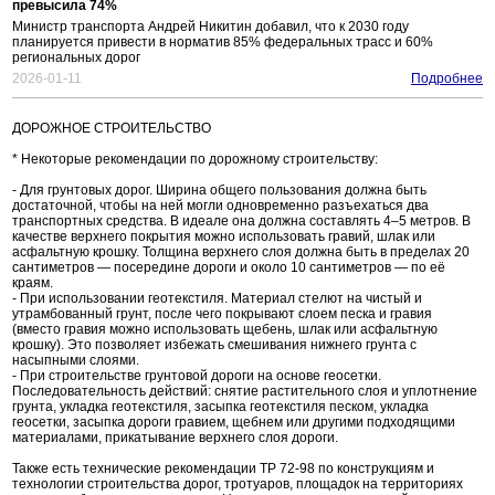
превысила 74%
Министр транспорта Андрей Никитин добавил, что к 2030 году
планируется привести в норматив 85% федеральных трасс и 60%
региональных дорог
2026-01-11
Подробнее
ДОРОЖНОЕ СТРОИТЕЛЬСТВО
* Некоторые рекомендации по дорожному строительству:
- Для грунтовых дорог. Ширина общего пользования должна быть
достаточной, чтобы на ней могли одновременно разъехаться два
транспортных средства. В идеале она должна составлять 4–5 метров. В
качестве верхнего покрытия можно использовать гравий, шлак или
асфальтную крошку. Толщина верхнего слоя должна быть в пределах 20
сантиметров — посередине дороги и около 10 сантиметров — по её
краям.
- При использовании геотекстиля. Материал стелют на чистый и
утрамбованный грунт, после чего покрывают слоем песка и гравия
(вместо гравия можно использовать щебень, шлак или асфальтную
крошку). Это позволяет избежать смешивания нижнего грунта с
насыпными слоями.
- При строительстве грунтовой дороги на основе геосетки.
Последовательность действий: снятие растительного слоя и уплотнение
грунта, укладка геотекстиля, засыпка геотекстиля песком, укладка
геосетки, засыпка дороги гравием, щебнем или другими подходящими
материалами, прикатывание верхнего слоя дороги.
Также есть технические рекомендации ТР 72-98 по конструкциям и
технологии строительства дорог, тротуаров, площадок на территориях