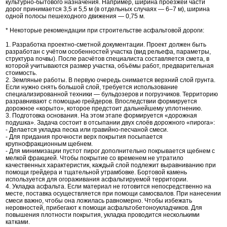
культурно-бытового назначения. Например, ширина проезжей части
дорог принимается 3,5 и 5,5 м (в отдельных случаях — 6–7 м), ширина
одной полосы пешеходного движения — 0,75 м.
* Некоторые рекомендации при строительстве асфальтовой дороги:
1. Разработка проектно-сметной документации. Проект должен быть
разработан с учётом особенностей участка (вид рельефа, параметры,
структура почвы). После расчётов специалиста составляется смета, в
которой учитываются размер участка, объёмы работ, предварительная
стоимость.
2. Земляные работы. В первую очередь снимается верхний слой грунта.
Если нужно снять большой слой, требуется использование
специализированной техники — бульдозеров и погрузчиков. Территорию
разравнивают с помощью грейдеров. Впоследствии формируется
дорожное «корыто», которое предстоит дальнейшему уплотнению.
3. Подготовка основания. На этом этапе формируется «дорожная
подушка». Задача состоит в отсыпании двух слоёв дорожного «пирога»:
- Делается укладка песка или гравийно-песчаной смеси.
- Для придания прочности верх покрытия посыпается
крупнофракционным щебнем.
- Для минимизации пустот пирог дополнительно покрывается щебнем с
мелкой фракцией. Чтобы покрытие со временем не утратило
качественных характеристик, каждый слой подлежит выравниванию при
помощи грейдера и тщательной утрамбовке. Бортовой камень
используется для огораживания асфальтируемой территории.
4. Укладка асфальта. Если материал не готовится непосредственно на
месте, поставка осуществляется при помощи самосвалов. При нанесении
смеси важно, чтобы она ложилась равномерно. Чтобы избежать
неровностей, прибегают к помощи асфальтобетоноукладчиков. Для
повышения плотности покрытия, укладка проводится несколькими
катками.