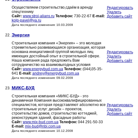
Осуществляем строительство,сдаём в аренду
Редактировать
спецтехнику
Удалить
Сайт:
www.stroi-alians.ru
Телефон:
730-22-67
E-mail:
Добавить сайт
kolp-pavel@ya.ru
Дата последнего изменения: 10.03.2009
Энергия
22.
Строительная компания «Энергия» – это молодая
стремительно развивающаяся организация, которая
основана инициативной группой молодых лиц
Редактировать
имеющих достойный опыт в строительной сфере.
Удалить
Наша компания рада предложить Вам
Добавить сайт
сотрудничество на взаимовыгодных условия
Сайт:
www.energybud.com.ua
Телефон:
(044)35-35-
641
E-mail:
andrey@energybud.com.ua
Дата последнего изменения: 09.02.2009
МИКС-БУД
23.
Строительная компания «МИКС-БУД» - это
динамичная Компания высококвалифицированных
специалистов, которая представляют абсолютно все
Редактировать
строительные услуг: дизайн – проектов,
Удалить
строительство домов, строительство коттеджей,
Добавить сайт
реконструкция зданий, фасадные работы
Сайт:
www.mix-bud.com.ua
Телефон:
044 291-50-33
E-mail:
mix-bud@nbi.com.ua
Дата последнего изменения: 10.12.2008