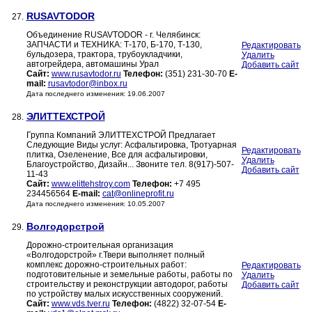
RUSAVTODOR
27.
Объединение RUSAVTODOR - г. Челябинск:
ЗАПЧАСТИ и ТЕХНИКА: Т-170, Б-170, Т-130,
Редактировать
бульдозера, трактора, трубоукладчики,
Удалить
автогрейдера, автомашины Урал
Добавить сайт
Сайт:
www.rusavtodor.ru
Телефон:
(351) 231-30-70
E-
mail:
rusavtodor@inbox.ru
Дата последнего изменения: 19.06.2007
ЭЛИТТЕХСТРОЙ
28.
Группа Компаний ЭЛИТТЕХСТРОЙ Предлагает
Следующие Виды услуг: Асфальтировка, Тротуарная
Редактировать
плитка, Озеленение, Все для асфальтировки,
Удалить
Благоустройство, Дизайн... Звоните тел. 8(917)-507-
Добавить сайт
11-43
Сайт:
www.elittehstroy.com
Телефон:
+7 495
234456564
E-mail:
cat@onlineprofit.ru
Дата последнего изменения: 10.05.2007
Волгодорстрой
29.
Дорожно-строительная организация
«Волгодорстрой» г.Твери выполняет полный
комплекс дорожно-строительных работ:
Редактировать
подготовительные и земельные работы, работы по
Удалить
строительству и реконструкции автодорог, работы
Добавить сайт
по устройству малых искусственных сооружений.
Сайт:
www.vds.tver.ru
Телефон:
(4822) 32-07-54
E-