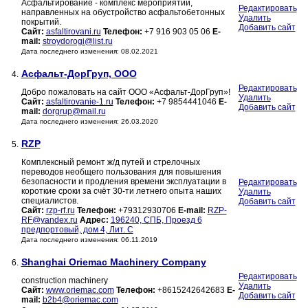
Асфальтирование - комплекс мероприятий,
Редактировать
направленных на обустройство асфальтобетонных
Удалить
покрытий.
Добавить сайт
Сайт:
asfaltirovani.ru
Телефон:
+7 916 903 05 06
E-
mail:
stroydorogi@list.ru
Дата последнего изменения: 08.02.2021
Асфальт-ДорГруп, ООО
4.
Редактировать
Добро пожаловать на сайт ООО «Асфальт-ДорГруп»!
Удалить
Сайт:
asfaltirovanie-1.ru
Телефон:
+7 9854441046
E-
Добавить сайт
mail:
dorgrup@mail.ru
Дата последнего изменения: 26.03.2020
RZP
5.
Комплексный ремонт ж/д путей и стрелочных
переводов необщего пользования для повышения
безопасности и продления времени эксплуатации в
Редактировать
короткие сроки за счёт 30-ти летнего опыта наших
Удалить
специалистов.
Добавить сайт
Сайт:
rzp-rf.ru
Телефон:
+79312930706
E-mail:
RZP-
RF@yandex.ru
Адрес:
196240, СПБ, Проезд 6
предпортовый, дом 4, Лит. С
Дата последнего изменения: 06.11.2019
Shanghai Oriemac Machinery Company
6.
Редактировать
construction machinery
Удалить
Сайт:
www.oriemac.com
Телефон:
+8615242642683
E-
Добавить сайт
mail:
b2b4@oriemac.com