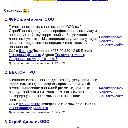
Страницы:
1
2
ФЛ-СтройГарант, ООО
1.
Ремонтно-строительная компания ООО «ФЛ-
СтройГарант» предлагает профессиональные услуги
по благоустройству территорий и обслуживанию
Редактировать
дорожных участков. Мы специализируемся на укладке
Удалить
асфальта, подготовке площадок и вертикальной
Добавить сайт
планировке.
Сайт:
flstroy.by
Телефон:
+375 29 330 12 85
E-mail:
flstroigarant@mail.ru
Адрес:
Беларусь, г. Минск,
Острошицкая ул., д. 10, пом. 5
Дата последнего изменения: 16.12.2025
ВЕКТОР-ПРО
2.
Компания Вектор Про предлагает ряд услуг: ремонт и
строительство дорог, асфальтирование, ямочный
ремонт, нанесение дорожной разметки, комплексное
Редактировать
благоустройство и т.д. Работаем под ключ по Санкт-
Удалить
Петербургу и ЛО. Огромный опыт. Большое
Добавить сайт
портфолио.
Сайт:
vektorspb.pro
Телефон:
8 812 984-77-81
E-mail:
vektorspbpro@yandex.ru
Дата последнего изменения: 13.04.2021
Строй-Дороги, ООО
3.