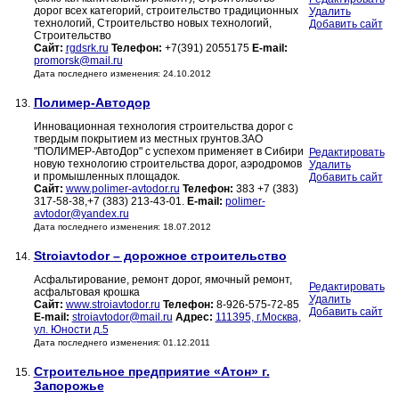
дорог всех категорий, строительство традиционных
Удалить
технологий, Строительство новых технологий,
Добавить сайт
Строительство
Сайт:
rgdsrk.ru
Телефон:
+7(391) 2055175
E-mail:
promorsk@mail.ru
Дата последнего изменения: 24.10.2012
Полимер-Автодор
13.
Инновационная технология строительства дорог с
твердым покрытием из местных грунтов.ЗАО
"ПОЛИМЕР-АвтоДор" с успехом применяет в Сибири
Редактировать
новую технологию строительства дорог, аэродромов
Удалить
и промышленных площадок.
Добавить сайт
Сайт:
www.polimer-avtodor.ru
Телефон:
383 +7 (383)
317-58-38,+7 (383) 213-43-01.
E-mail:
polimer-
avtodor@yandex.ru
Дата последнего изменения: 18.07.2012
Stroiavtodor – дорожное строительство
14.
Асфальтирование, ремонт дорог, ямочный ремонт,
Редактировать
асфальтовая крошка
Удалить
Сайт:
www.stroiavtodor.ru
Телефон:
8-926-575-72-85
Добавить сайт
E-mail:
stroiavtodor@mail.ru
Адрес:
111395, г.Москва,
ул. Юности д.5
Дата последнего изменения: 01.12.2011
Строительное предприятие «Атон» г.
15.
Запорожье