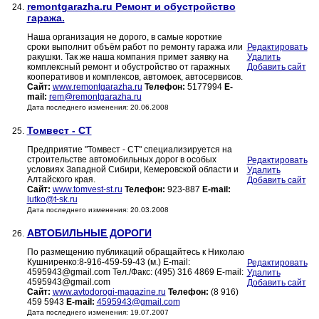
remontgarazha.ru Ремонт и обустройство
24.
гаража.
Наша организация не дорого, в самые короткие
сроки выполнит объём работ по ремонту гаража или
Редактировать
ракушки. Так же наша компания примет заявку на
Удалить
комплексный ремонт и обустройство от гаражных
Добавить сайт
кооперативов и комплексов, автомоек, автосервисов.
Сайт:
www.remontgarazha.ru
Телефон:
5177994
E-
mail:
rem@remontgarazha.ru
Дата последнего изменения: 20.06.2008
Томвест - СТ
25.
Предприятие "Томвест - СТ" специализируется на
строительстве автомобильных дорог в особых
Редактировать
условиях Западной Сибири, Кемеровской области и
Удалить
Алтайского края.
Добавить сайт
Сайт:
www.tomvest-st.ru
Телефон:
923-887
E-mail:
lutko@t-sk.ru
Дата последнего изменения: 20.03.2008
АВТОБИЛЬНЫЕ ДОРОГИ
26.
По размещению публикаций обращайтесь к Николаю
Кушниренко:8-916-459-59-43 (м.) E-mail:
Редактировать
4595943@gmail.com Тел./Факс: (495) 316 4869 E-mail:
Удалить
4595943@gmail.com
Добавить сайт
Сайт:
www.avtodorogi-magazine.ru
Телефон:
(8 916)
459 5943
E-mail:
4595943@gmail.com
Дата последнего изменения: 19.07.2007