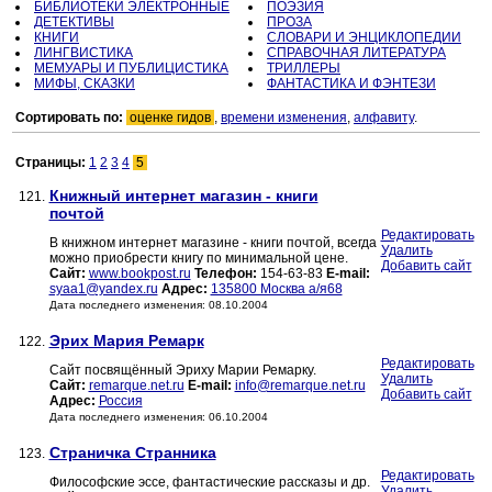
БИБЛИОТЕКИ ЭЛЕКТРОННЫЕ
ПОЭЗИЯ
ДЕТЕКТИВЫ
ПРОЗА
КНИГИ
СЛОВАРИ И ЭНЦИКЛОПЕДИИ
ЛИНГВИСТИКА
СПРАВОЧНАЯ ЛИТЕРАТУРА
МЕМУАРЫ И ПУБЛИЦИСТИКА
ТРИЛЛЕРЫ
МИФЫ, СКАЗКИ
ФАНТАСТИКА И ФЭНТЕЗИ
Сортировать по:
оценке гидов
,
времени изменения
,
алфавиту
.
Страницы:
1
2
3
4
5
Книжный интернет магазин - книги
121.
почтой
Редактировать
В книжном интернет магазине - книги почтой, всегда
Удалить
можно приобрести книгу по минимальной цене.
Добавить сайт
Сайт:
www.bookpost.ru
Телефон:
154-63-83
E-mail:
syaa1@yandex.ru
Адрес:
135800 Москва а/я68
Дата последнего изменения: 08.10.2004
Эрих Мария Ремарк
122.
Редактировать
Сайт посвящённый Эриху Марии Ремарку.
Удалить
Сайт:
remarque.net.ru
E-mail:
info@remarque.net.ru
Добавить сайт
Адрес:
Россия
Дата последнего изменения: 06.10.2004
Страничка Странника
123.
Редактировать
Философские эссе, фантастические рассказы и др.
Удалить