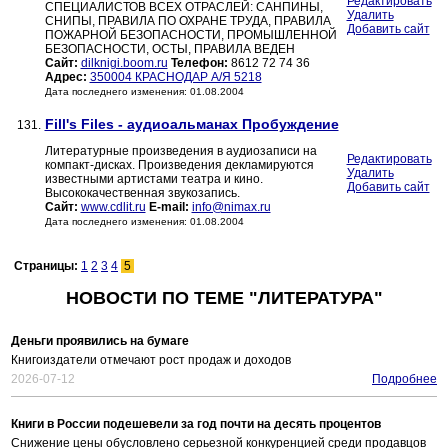
Редактировать
СПЕЦИАЛИСТОВ ВСЕХ ОТРАСЛЕЙ: САНПИНЫ,
Удалить
СНИПЫ, ПРАВИЛА ПО ОХРАНЕ ТРУДА, ПРАВИЛА
Добавить сайт
ПОЖАРНОЙ БЕЗОПАСНОСТИ, ПРОМЫШЛЕННОЙ
БЕЗОПАСНОСТИ, ОСТЫ, ПРАВИЛА ВЕДЕН
Сайт:
dilknigi.boom.ru
Телефон:
8612 72 74 36
Адрес:
350004 КРАСНОДАР А/Я 5218
Дата последнего изменения: 01.08.2004
Fill's Files - аудиоальманах Пробуждение
131.
Литературные произведения в аудиозаписи на
Редактировать
компакт-дисках. Произведения декламируются
Удалить
известными артистами театра и кино.
Добавить сайт
Высококачественная звукозапись.
Сайт:
www.cdlit.ru
E-mail:
info@nimax.ru
Дата последнего изменения: 01.08.2004
Страницы:
1
2
3
4
5
НОВОСТИ ПО ТЕМЕ "ЛИТЕРАТУРА"
Деньги проявились на бумаге
Книгоиздатели отмечают рост продаж и доходов
2026-07-12
Подробнее
Книги в России подешевели за год почти на десять процентов
Снижение цены обусловлено серьезной конкуренцией среди продавцов