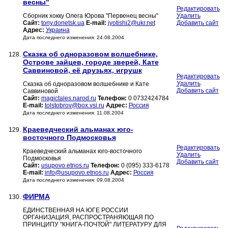
весны"
Редактировать
Сборник хокку Олега Юрова "Первенец весны"
Удалить
Сайт:
tony.donetsk.ua
E-mail:
jyotishi2@ukr.net
Добавить сайт
Адрес:
Украина
Дата последнего изменения: 24.08.2004
Сказка об одноразовом волшебнике,
128.
Острове зайцев, городе зверей, Кате
Саввиновой, её друзьях, игрушк
Редактировать
Удалить
Сказка об одноразовом волшебнике и Кате
Добавить сайт
Саввиновой
Сайт:
magictales.narod.ru
Телефон:
0 0732424784
E-mail:
tolstobrov@box.vsi.ru
Адрес:
Россия
Дата последнего изменения: 11.08.2004
Краеведческий альманах юго-
129.
восточного Подмосковья
Редактировать
Краеведческий альманах юго-восточного
Удалить
Подмосковья
Добавить сайт
Сайт:
usupovo.etnos.ru
Телефон:
0 (095) 333-6178
E-mail:
info@usupovo.etnos.ru
Адрес:
Россия
Дата последнего изменения: 09.08.2004
ФИРМА
130.
ЕДИНСТВЕННАЯ НА ЮГЕ РОССИИ
ОРГАНИЗАЦИЯ, РАСПРОСТРАНЯЮЩАЯ ПО
ПРИНЦИПУ "КНИГА-ПОЧТОЙ" ЛИТЕРАТУРУ ДЛЯ