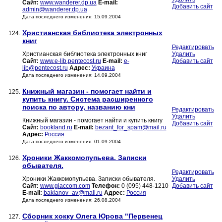
Сайт:
www.wanderer.dp.ua
E-mail:
Добавить сайт
admin@wanderer.dp.ua
Дата последнего изменения: 15.09.2004
Христианская библиотека электронных
124.
книг
Редактировать
Христианская библиотека электронных книг
Удалить
Сайт:
www.e-lib.pentecost.ru
E-mail:
e-
Добавить сайт
lib@pentecost.ru
Адрес:
Украина
Дата последнего изменения: 14.09.2004
Книжный магазин - помогает найти и
125.
купить книгу. Система расширенного
поиска по автору, названию кни
Редактировать
Удалить
Книжный магазин - помогает найти и купить книгу
Добавить сайт
Сайт:
bookland.ru
E-mail:
bezant_for_spam@mail.ru
Адрес:
Россия
Дата последнего изменения: 01.09.2004
Хроники Жаккомопупьева. Записки
126.
обывателя.
Редактировать
Хроники Жаккомопупьева. Записки обывателя.
Удалить
Сайт:
www.giaccom.com
Телефон:
0 (095) 448-1210
Добавить сайт
E-mail:
baklanov_av@mail.ru
Адрес:
Россия
Дата последнего изменения: 26.08.2004
Сборник хокку Олега Юрова "Первенец
127.