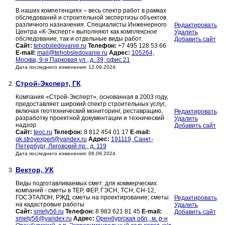
В наших компетенциях – весь спектр работ в рамках
обследований и строительной экспертизы объектов
различного назначения. Специалисты Инженерного
Редактировать
Центра «К-Эксперт» выполняют как комплексное
Удалить
обследование, так и отдельные виды работ.
Добавить сайт
Сайт:
tehobsledovanie.ru
Телефон:
+7 495 128 53 66
E-mail:
mail@tehobsledovanie.ru
Адрес:
105264,
Москва, 9-я Парковая ул., д. 39, офис 21
Дата последнего изменения: 12.09.2024
Строй-Эксперт, ГК
2.
Компания «Строй-Эксперт», основанная в 2003 году,
предоставляет широкий спектр строительных услуг,
включая геотехнический мониторинг, реставрацию,
Редактировать
разработку проектной документации и технический
Удалить
надзор.
Добавить сайт
Сайт:
teoc.ru
Телефон:
8 812 454 01 17
E-mail:
gk.stroyexpert@yandex.ru
Адрес:
191119, Санкт-
Петербург, Лиговский пр., д. 119
Дата последнего изменения: 06.09.2024
Вектор, УК
3.
Виды подготавливаемых смет: для коммерческих
компаний - сметы в ТЕР, ФЕР, ГЭСН, ТСН, СН-12,
ГОСЭТАЛОН, РЖД; сметы на проектирование; сметы
Редактировать
на кадастровые работы
Удалить
Сайт:
smety56.ru
Телефон:
8 983 621 81 45
E-mail:
Добавить сайт
smety56@yandex.ru
Адрес:
Оренбургская обл., м. р-н