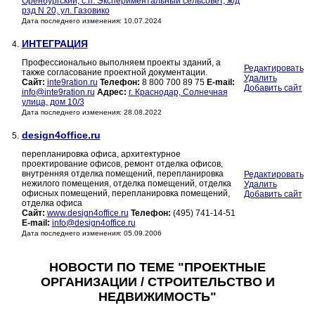
Оренбургский, с.п. Экспериментальный сельсовет, ж/д
рзд N 20, ул. Газовико
Дата последнего изменения: 10.07.2024
ИНТЕГРАЦИЯ
4.
Профессионально выполняем проекты зданий, а
Редактировать
также согласование проектной документации.
Удалить
Сайт:
inte9ration.ru
Телефон:
8 800 700 89 75
E-mail:
Добавить сайт
info@inte9ration.ru
Адрес:
г. Краснодар, Солнечная
улица, дом 10/3
Дата последнего изменения: 28.08.2022
design4office.ru
5.
перепланировка офиса, архитектурное
проектирование офисов, ремонт отделка офисов,
внутренняя отделка помещений, перепланировка
Редактировать
нежилого помещения, отделка помещений, отделка
Удалить
офисных помещений, перепланировка помещений,
Добавить сайт
отделка офиса
Сайт:
www.design4office.ru
Телефон:
(495) 741-14-51
E-mail:
info@design4office.ru
Дата последнего изменения: 05.09.2006
НОВОСТИ ПО ТЕМЕ "ПРОЕКТНЫЕ
ОРГАНИЗАЦИИ / СТРОИТЕЛЬСТВО И
НЕДВИЖИМОСТЬ"