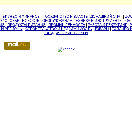
|
БИЗНЕС И ФИНАНСЫ
|
ГОСУДАРСТВО И ВЛАСТЬ
|
ДОМАШНИЙ ОЧАГ
|
ДО
 ЗДОРОВЬЕ
|
НОВОСТИ
|
ОБОРУДОВАНИЕ, ТЕХНИКА И ИНСТРУМЕНТЫ
|
ОБР
ИЯ
|
ПРОДУКТЫ ПИТАНИЯ
|
ПРОМЫШЛЕННОСТЬ
|
РАБОТА И РЕКРУТИНГ
|
 И РЕГИОНЫ
|
СТРОИТЕЛЬСТВО И НЕДВИЖИМОСТЬ
|
ТОВАРЫ
|
ТОПЛИВО 
ЮРИДИЧЕСКИЕ УСЛУГИ