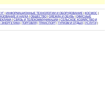
СУГ
|
ИНФОРМАЦИОННЫЕ ТЕХНОЛОГИИ И ОБОРУДОВАНИЕ
|
КОСМОС
|
АЗОВАНИЕ И НАУКА
|
ОБЩЕСТВО
|
ОДЕЖДА И ОБУВЬ
|
ОФИСНЫЕ
РЕКЛАМА
|
СВЯЗЬ И ТЕЛЕКОММУНИКАЦИИ
|
СЕЛЬСКОЕ ХОЗЯЙСТВО И
И ЭНЕРГЕТИКА
|
ТОРГОВЛЯ
|
ТРАНСПОРТ
|
ТУРИЗМ И ОТДЫХ
|
УСЛУГИ
|