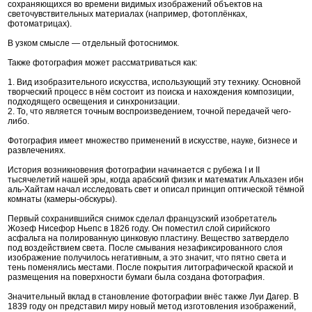
сохраняющихся во времени видимых изображений объектов на
светочувствительных материалах (например, фотоплёнках,
фотоматрицах).
В узком смысле — отдельный фотоснимок.
Также фотография может рассматриваться как:
1. Вид изобразительного искусства, использующий эту технику. Основной
творческий процесс в нём состоит из поиска и нахождения композиции,
подходящего освещения и синхронизации.
2. То, что является точным воспроизведением, точной передачей чего-
либо.
Фотография имеет множество применений в искусстве, науке, бизнесе и
развлечениях.
История возникновения фотографии начинается с рубежа I и II
тысячелетий нашей эры, когда арабский физик и математик Альхазен ибн
аль-Хайтам начал исследовать свет и описал принцип оптической тёмной
комнаты (камеры-обскуры).
Первый сохранившийся снимок сделал французский изобретатель
Жозеф Нисефор Ньепс в 1826 году. Он поместил слой сирийского
асфальта на полированную цинковую пластину. Вещество затвердело
под воздействием света. После смывания незафиксированного слоя
изображение получилось негативным, а это значит, что пятно света и
тень поменялись местами. После покрытия литографической краской и
размещения на поверхности бумаги была создана фотография.
Значительный вклад в становление фотографии внёс также Луи Дагер. В
1839 году он представил миру новый метод изготовления изображений,