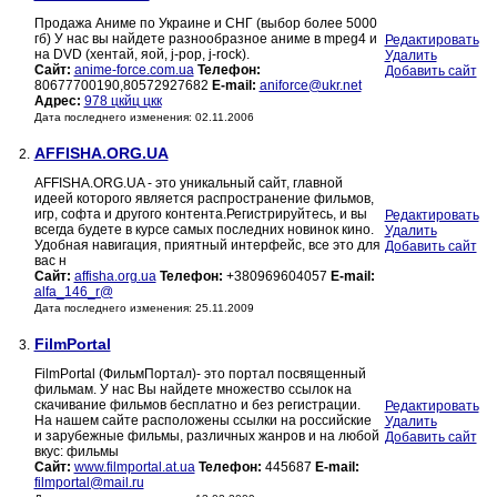
Продажа Аниме по Украине и СНГ (выбор более 5000
гб) У нас вы найдете разнообразное аниме в mpeg4 и
Редактировать
на DVD (хентай, яой, j-pop, j-rock).
Удалить
Сайт:
anime-force.com.ua
Телефон:
Добавить сайт
80677700190,80572927682
E-mail:
aniforce@ukr.net
Адрес:
978 цкйц цкк
Дата последнего изменения: 02.11.2006
AFFISHA.ORG.UA
2.
AFFISHA.ORG.UA - это уникальный сайт, главной
идеей которого является распространение фильмов,
игр, софта и другого контента.Регистрируйтесь, и вы
Редактировать
всегда будете в курсе самых последних новинок кино.
Удалить
Удобная навигация, приятный интерфейс, все это для
Добавить сайт
вас н
Сайт:
affisha.org.ua
Телефон:
+380969604057
E-mail:
alfa_146_r@
Дата последнего изменения: 25.11.2009
FilmPortal
3.
FilmPortal (ФильмПортал)- это портал посвященный
фильмам. У нас Вы найдете множество ссылок на
скачивание фильмов бесплатно и без регистрации.
Редактировать
На нашем сайте расположены ссылки на российские
Удалить
и зарубежные фильмы, различных жанров и на любой
Добавить сайт
вкус: фильмы
Сайт:
www.filmportal.at.ua
Телефон:
445687
E-mail:
filmportal@mail.ru