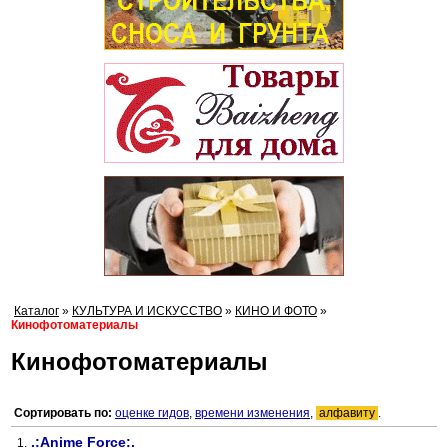
Каталог
»
КУЛЬТУРА И ИСКУССТВО
»
КИНО И ФОТО
»
Кинофотоматериалы
Кинофотоматериалы
Сортировать по:
оценке гидов
,
времени изменения
,
алфавиту
.
.:Anime Force:.
1.