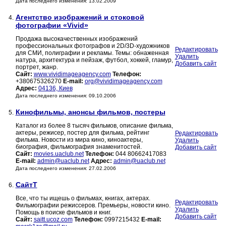
Дата последнего изменения: 13.02.2009
Агентство изображений и стоковой
4.
фотографии «Vivid»
Продажа высокачественных изображений
профессиональных фотографов и 2D/3D-художников
Редактировать
для СМИ, полиграфии и рекламы. Темы: обнаженная
Удалить
натура, архитектура и пейзаж, футбол, хоккей, гламур,
Добавить сайт
портрет, жанр.
Сайт:
www.vividimageagency.com
Телефон:
+380675326270
E-mail:
org@vividimageagency.com
Адрес:
04136, Киев
Дата последнего изменения: 09.10.2006
Кинофильмы, анонсы фильмов, постеры
5.
Каталог из более 8 тысяч фильмов, описание фильма,
актеры, режисер, постер для фильма, рейтинг
Редактировать
фильма. Новости из мира кино, киноактеры,
Удалить
биография, фильмография знаменитостей.
Добавить сайт
Сайт:
movies.uaclub.net
Телефон:
044 80662417083
E-mail:
admin@uaclub.net
Адрес:
admin@uaclub.net
Дата последнего изменения: 27.02.2006
СайтТ
6.
Все, что ты ищешь о фильмах, книгах, актерах.
Редактировать
Фильмографии режиссеров. Премьеры, новости кино.
Удалить
Помощь в поиске фильмов и книг.
Добавить сайт
Сайт:
saitt.ucoz.com
Телефон:
0997215432
E-mail: