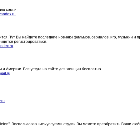
ию семьи.
andex.ru
ится. Тут Вы найдете последние новинки фильмов, сериалов, игр, музыкии и п
придется регистрироваться.
ndex.ru
и Америки. Все устуга на сайте для женщин бесплатно.
ail.ru
.ru
Helen". Воспользовавшись услугами студии Вы можете преобразить Ваши лю