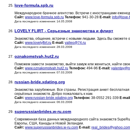
love-formula.spb.ru
25.
Международное брачное агентство. Встречи с иностранцами еженед
Сайт:
www.love-formula.spb.ru
Телефон:
941-30-28
E-mail:
info@love-
Дата последнего изменения: 14.05.2008
LOVELY FLIRT - Серьезные знакомства и флирт
26.
Знакомства, общение, встречи с новыми людьми. Здесь Вы сможете 
Сайт:
www.lovelyflirt.ru
E-mail:
valleo@74.ru
Дата последнего изменения: 28.03.2008
oznakomstvah.hut2.ru
27.
Поможем завести знакомство, выйти замуж или жениться, найти свою
Сайт:
www.oznakomstvah.hut2.ru
Телефон:
494-96
E-mail:
yalentay@n
Дата последнего изменения: 07.03.2008
russian-bride.xdating.org
28.
Знакомства зарубежные. Все страны. Регистрация анкет бесплатная 
серьёзных знакомств. Добро пожаловать к нам.
Сайт:
www.russian-bride.xdating.org
Телефон:
38-0552 291-339
E-mail
Дата последнего изменения: 06.03.2008
superussianbrides.w-ru.com
29.
Современная база данных международного сайта знакомств SupeRus
Европы, США, Канады и Новой Зеландии.
Сайт:
www.superussianbrides.w-ru.com
E-mail:
real_brides@yahoo.co