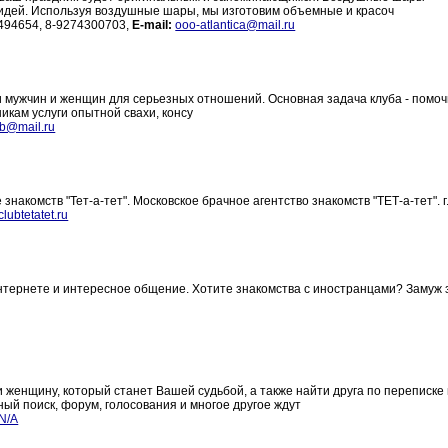
идей. Используя воздушные шары, мы изготовим объемные и красоч
2494654, 8-9274300703,
E-mail:
ooo-atlantica@mail.ru
чи мужчин и женщин для серьезных отношений. Основная задача клуба - помоч
никам услуги опытной свахи, консу
b@mail.ru
накомств "Тет-а-тет". Московское брачное агентство знакомств "ТЕТ-а-тет". г
lubtetatet.ru
нтернете и интересное общение. Хотите знакомства с иностранцами? Замуж 
 женщину, который станет Вашей судьбой, а также найти друга по переписке
ый поиск, форум, голосования и многое другое ждут
N/A