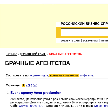
РОССИЙСКИЙ БИЗНЕС-СПР
|
|
ДОБАВИТЬ САЙТ
ВСЕ РУБРИКИ
ГЛАВ
Каталог
»
ДОМАШНИЙ ОЧАГ
»
БРАЧНЫЕ АГЕНТСТВА
БРАЧНЫЕ АГЕНТСТВА
Сортировать по:
оценке гидов
,
времени изменения
,
алфавиту
.
Страницы:
1
2
3
4
5
6
Event-agency Amar production
1.
Агентство, где качество услуг в разы выше стоимости мероприятия. 
регистрации - Детские праздники под ключ - Бизнес мероприятия и 
Сайт:
www.amarevent.ru
Телефон:
+7(495)211-01-46
E-mail:
Welcome@