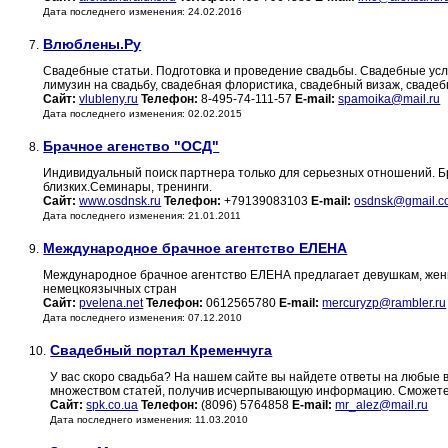
Дата последнего изменения: 24.02.2016
Влюблены.Ру
7.
Свадебные статьи. Подготовка и проведение свадьбы. Свадебные усл
лимузин на свадьбу, свадебная флористика, свадебный визаж, свадеб
Сайт:
vlubleny.ru
Телефон:
8-495-74-111-57
E-mail:
spamoika@mail.ru
Дата последнего изменения: 02.02.2015
Брачное агенство "ОСД"
8.
Индивидуальный поиск партнера только для серьезных отношений. Бр
близких.Семинары, тренинги.
Сайт:
www.osdnsk.ru
Телефон:
+79139083103
E-mail:
osdnsk@gmail.c
Дата последнего изменения: 21.01.2011
Международное брачное агентство ЕЛЕНА
9.
Международное брачное агентство ЕЛЕНА предлагает девушкам, женщ
немецкоязычных стран
Сайт:
pvelena.net
Телефон:
0612565780
E-mail:
mercuryzp@rambler.ru
Дата последнего изменения: 07.12.2010
Свадебный портал Кременчуга
10.
У вас скоро свадьба? На нашем сайте вы найдете ответы на любые 
множеством статей, получив исчерпывающую информацию. Сможете о
Сайт:
spk.co.ua
Телефон:
(8096) 5764858
E-mail:
mr_alez@mail.ru
Дата последнего изменения: 11.03.2010