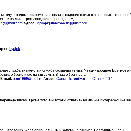
 международные знакомства с целью создания семьи и серьезных отношений
дставителями стран Западной Европы, США,
vip@gmail.com
Адрес:
fdjwoprfj3fnnvb449r9jgfdlfkgjvfd
дрес:
hyujok
ная служба знакомств и служба создания семьи. Международное Брачное аг
ающих о браке и создании семьи; В наше брачное аг
5
E-mail:
boni1969@mail.ru
Адрес:
Санкт-Петербург, пр. Стачек, 107
 переводе писем. Кроме того, мы готовы ответить на любые интересующие ва
ый ваш праздник будет оригинальным и запоминающимся. Воздушные шары –