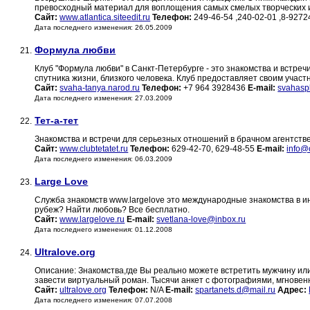
превосходный материал для воплощения самых смелых творческих 
Сайт:
www.atlantica.siteedit.ru
Телефон:
249-46-54 ,240-02-01 ,8-927
Дата последнего изменения: 26.05.2009
Формула любви
21.
Клуб "Формула любви" в Санкт-Петербурге - это знакомства и встре
спутника жизни, близкого человека. Клуб предоставляет своим участ
Сайт:
svaha-tanya.narod.ru
Телефон:
+7 964 3928436
E-mail:
svahasp
Дата последнего изменения: 27.03.2009
Тет-а-тет
22.
Знакомства и встречи для серьезных отношений в брачном агентстве з
Сайт:
www.clubtetatet.ru
Телефон:
629-42-70, 629-48-55
E-mail:
info@c
Дата последнего изменения: 06.03.2009
Large Love
23.
Служба знакомств www.largelove это международные знакомства в и
рубеж? Найти любовь? Все бесплатно.
Сайт:
www.largelove.ru
E-mail:
svetlana-love@inbox.ru
Дата последнего изменения: 01.12.2008
Ultralove.org
24.
Описание: Знакомства,где Вы реально можете встретить мужчину или
завести виртуальный роман. Тысячи анкет с фотографиями, мгновенн
Сайт:
ultralove.org
Телефон:
N/A
E-mail:
spartanets.d@mail.ru
Адрес:
Дата последнего изменения: 07.07.2008