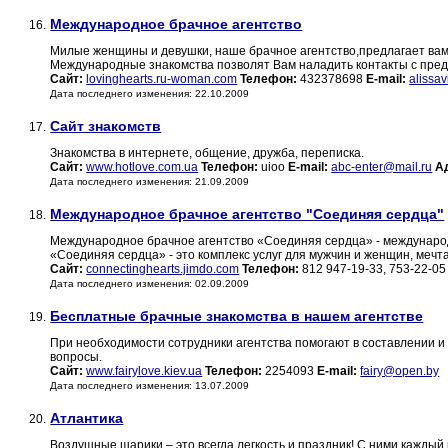
Международное брачное агентство
16.
Милые женщины и девушки, наше брачное агентство,предлагает вам
Международные знакомства позволят Вам наладить контакты с пре
Сайт:
lovinghearts.ru-woman.com
Телефон:
432378698
E-mail:
alissa
Дата последнего изменения: 22.10.2009
Сайт знакомств
17.
Знакомства в интернете, общение, дружба, переписка.
Сайт:
www.hotlove.com.ua
Телефон:
uioo
E-mail:
abc-enter@mail.ru
А
Дата последнего изменения: 21.09.2009
Международное брачное агентство "Соединяя сердца"
18.
Международное брачное агентство «Соединяя сердца» - международ
«Соединяя сердца» - это комплекс услуг для мужчин и женщин, мечт
Сайт:
connectinghearts.jimdo.com
Телефон:
812 947-19-33, 753-22-0
Дата последнего изменения: 02.09.2009
Бесплатные брачные знакомства в нашем агентстве
19.
При необходимости сотрудники агентства помогают в составлении и
вопросы.
Сайт:
www.fairylove.kiev.ua
Телефон:
2254093
E-mail:
fairy@open.by
Дата последнего изменения: 13.07.2009
Атлантика
20.
Воздушные шарики – это всегда легкость и праздник! С ними кажд