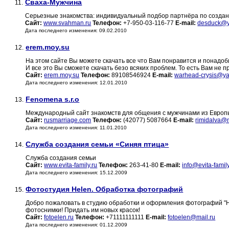
Сваха-Мужчина
11.
Серьезные знакомства: индивидуальный подбор партнёра по создан
Сайт:
www.svahman.ru
Телефон:
+7-950-03-116-77
E-mail:
desduck@y
Дата последнего изменения: 09.02.2010
erem.moy.su
12.
На этом сайте Вы можете скачать все что Вам понравится и понадоб
И все это Вы сможете скачать безо всяких проблем. То есть Вам не 
Сайт:
erem.moy.su
Телефон:
89108546924
E-mail:
warhead-crysis@ya
Дата последнего изменения: 12.01.2010
Fenomena s.r.o
13.
Международный сайт знакомств для общения с мужчинами из Европы 
Сайт:
rusmarriage.com
Телефон:
(42077) 5087664
E-mail:
rimidalva@m
Дата последнего изменения: 11.01.2010
Служба создания семьи «Синяя птица»
14.
Служба создания семьи
Сайт:
www.evita-family.ru
Телефон:
263-41-80
E-mail:
info@evita-family
Дата последнего изменения: 15.12.2009
Фотостудия Helen. Обработка фотографий
15.
Добро пожаловать в студию обработки и оформления фотографий "
фотоснимки! Придать им новых красок!
Сайт:
fotoelen.ru
Телефон:
+71111111111
E-mail:
fotoelen@mail.ru
Дата последнего изменения: 01.12.2009