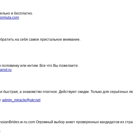
ельно и бесплатно.
formula.com
обратить на себя самое пристальное внимание.
 половинку или интим. Все что Вы пожелаете.
arod.ru
и быстрая, а знакомство платное. Действуют скидки. Только для серьёзных л
:
admin_miracle@ukr.net
sianBrides.w-ru.com Огромный выбор анкет проверенных кандидатов из стра
m