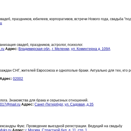
вадеб, праздников, юбилеев, корпоративов, встречи Нового года, свадьба "по
ru
анизация свадеб, праздников, астролог, психолог.
.ru
Адрес:
Владимирская обл., г. Меленки, ул. Коминтерна д. 109А
раждан СНГ, жителей Евросоюза и однополые браки. Актуально для тех, кто 
Адрес:
02002
олога. Знакомства для брака и серьезных отношений.
2017@mail.ru
Адрес:
Санкт-Петербург, ул. Садовая, д.35
лександры Фукс. Проведение выездной регистрации. Ведущий на свадьбу
fuks.ru
Адрес:
г. Москва, Страстной бул. д. 11, стр. 1.