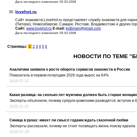
Дата последнего изменения: 05.03.2008
lovehot.ru
30.
Сайт знакомств LoveHot.ru представляет службу знакомств для парн
(Питере), Новосибирске, Самаре, Ростове, Владивостоке и других го
Сайт:
www.lovehot.ru
E-mail:
kotbman@gmail.com
Дата последнего изменения: 05.03.2008
Страницы:
1
2
3
4
5
6
НОВОСТИ ПО ТЕМЕ "Б
Аналитики заявили о росте оборота сервисов знакомств в России
Показатель в первом полугодии 2026 года вырос на 64%
2026-07-21
Какая разница: на сколько лет мужчина должен быть старше женщи
Эксперты объяснили, почему супруги-ровесники разводятся, вступая в
2025-11-22
Синица в руках: имеет ли смысл годами ждать сказочной любви
Эксперты рассказали, почему не стоит посвящать жизнь поиску идеала
2025-07-29