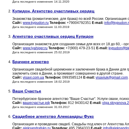
Дата последнего изменения: 14.11.2020
Купидон, Агентство счастливых сердец
2.
Знакомства (романтические, для брака) по всей России. Организация с
Сайт:
www.kypudon.ru
Телефон:
+79004792351
E-mail:
info@kypudon.
Дата последнего изменения: 11.03.2019
Агентство счастливых сердец Купидон
3.
Организация знакомств для создания семьи для всех от 18 до 60, - орг
Сайт:
www.lyahiger.ru
Телефон:
+7(900) 479-23-51
E-mail:
kypudon@bk
Дата последнего изменения: 25.02.2019
Брачное агенство
4.
Организация свадебной церемонии и заключения брака в Дании для г
заключить союз в Дании, а проживает совершенно в другой стране.
Сайт:
visavi.com.ua
Телефон:
0993585124
E-mail:
visaviuk@gmail.com
Дата последнего изменения: 18.02.2019
Ваше Счастье
5.
Петербургское брачное агентство "Ваше Счастье". Услуги свахи, псих
Сайт:
вашесчастье.рф
Телефон:
812 9430142
E-mail:
olga.stoyanova.
Дата последнего изменения: 31.03.2017
Свадебное агентство Александры Фукс
6.
Организация и проведение свадеб. Свадьбы под ключ от Агентства А
Сайт:
aleksandrafuks.ru
Телефон:
495 7964333
E-mail:
info@aleksandra