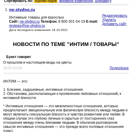
Сортировать по:
оценке гидов
,
времени изменения
,
алфавиту
.
ne-stydno.ru
1.
Редактировать
Интимные товары для взрослых
Удалить
Сайт:
ne-stydno.ru
Телефон:
8 800 301-54-19
E-mail:
Добавить сайт
reviews@ne-stydno.ru
Дата последнего изменения: 16.10.2021
НОВОСТИ ПО ТЕМЕ "ИНТИМ / ТОВАРЫ"
Букет говорит
О прошлом и настоящем моды на цветы
2025-03-08
Подробнее
ИНТИМ — это:
1. Близкие, задушевные, интимные отношения.
2. Обстановка, располагающая к проявлению любовных отношений, к
интимной близости.
* Интимные отношения — это межличностные отношения, которые
предполагают эмоциональную или физическую близость между людьми и
могут включать сексуальную близость и чувства романтики или любви. В
общем случае это глубоко личные и скрытые от посторонних глаз
отношения между очень близкими людьми. В обычном разговорном
смысле интимные отношения — это прежде всего половые отношения
(секс).