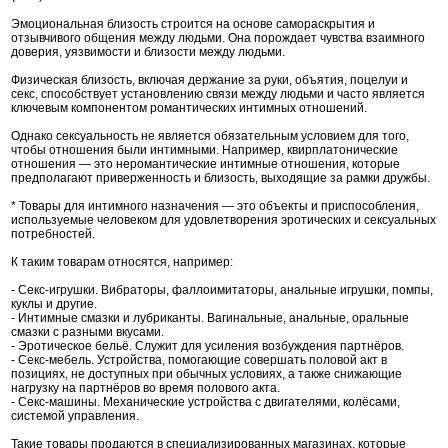
Эмоциональная близость строится на основе самораскрытия и
отзывчивого общения между людьми. Она порождает чувства взаимного
доверия, уязвимости и близости между людьми.
Физическая близость, включая держание за руки, объятия, поцелуи и
секс, способствует установлению связи между людьми и часто является
ключевым компонентом романтических интимных отношений.
Однако сексуальность не является обязательным условием для того,
чтобы отношения были интимными. Например, квирплатонические
отношения — это неромантические интимные отношения, которые
предполагают приверженность и близость, выходящие за рамки дружбы.
* Товары для интимного назначения — это объекты и приспособления,
используемые человеком для удовлетворения эротических и сексуальных
потребностей.
К таким товарам относятся, например:
- Секс-игрушки. Вибраторы, фаллоимитаторы, анальные игрушки, помпы,
куклы и другие.
- Интимные смазки и лубриканты. Вагинальные, анальные, оральные
смазки с разными вкусами.
- Эротическое бельё. Служит для усиления возбуждения партнёров.
- Секс-мебель. Устройства, помогающие совершать половой акт в
позициях, не доступных при обычных условиях, а также снижающие
нагрузку на партнёров во время полового акта.
- Секс-машины. Механические устройства с двигателями, колёсами,
системой управления.
Такие товары продаются в специализированных магазинах, которые