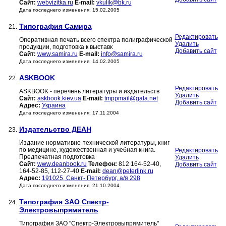
Сайт:
webvizitka.ru
E-mail:
vkulik@bk.ru
Дата последнего изменения: 15.02.2005
Типография Самира
21.
Редактировать
Оперативная печать всего спектра полиграфической
Удалить
продукции, подготовка к выставк
Добавить сайт
Сайт:
www.samira.ru
E-mail:
info@samira.ru
Дата последнего изменения: 14.02.2005
ASKBOOK
22.
Редактировать
ASKBOOK - перечень литературы и издательств
Удалить
Сайт:
askbook.kiev.ua
E-mail:
tmppmail@gala.net
Добавить сайт
Адрес:
Украина
Дата последнего изменения: 17.11.2004
Издательство ДЕАН
23.
Издание нормативно-технической литературы, книг
по медицине, художественная и учебная книга.
Редактировать
Предпечатная подготовка
Удалить
Сайт:
www.deanbook.ru
Телефон:
812 164-52-40,
Добавить сайт
164-52-85, 112-27-40
E-mail:
dean@peterlink.ru
Адрес:
191025, Санкт- Петербург, а/я 298
Дата последнего изменения: 21.10.2004
Типография ЗАО Спектр-
24.
Электровыпрямитель
Типография ЗАО "Спектр-Электровыпрямитель"