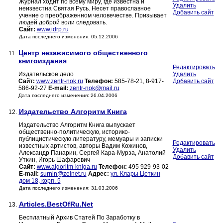
Журнал ходит по всему миру, где известна и
Удалить
неизвестна Святая Русь. Несет православное
Добавить сайт
учение о преображенном человечестве. Призывает
людей доброй воли следовать.
Сайт:
www.idrp.ru
Дата последнего изменения: 05.12.2006
Центр независимого общественного
11.
книгоиздания
Редактировать
Издательское дело
Удалить
Сайт:
www.zentr-nok.ru
Телефон:
585-78-21, 8-917-
Добавить сайт
586-92-27
E-mail:
zentr-nok@mail.ru
Дата последнего изменения: 26.04.2006
Издательство Алгоритм Книга
12.
Издательство Алгоритм Книга выпускает
общественно-политическую, историко-
публицистическую литературу, мемуары и записки
Редактировать
известных артистов, авторы Вадим Кожинов,
Удалить
Александр Панарин, Сергей Кара-Мурза, Анатолий
Добавить сайт
Уткин, Игорь Шафаревич
Сайт:
www.algoritm-kniga.ru
Телефон:
495 929-93-02
E-mail:
surnin@zelnet.ru
Адрес:
ул. Клары Цеткин
дом 18, корп. 5
Дата последнего изменения: 31.03.2006
Articles.BestOfRu.Net
13.
Бесплатный Архив Статей По Заработку в