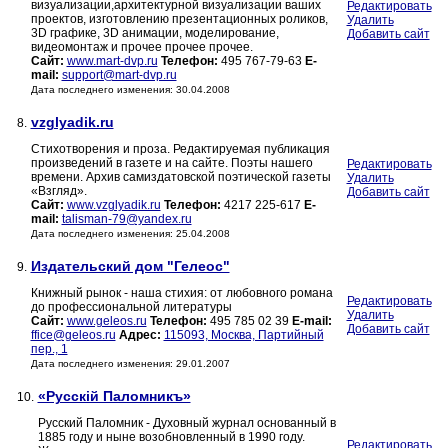
визуализации,архитектурной визуализации ваших
Редактировать
проектов, изготовлению презентационных роликов,
Удалить
3D графике, 3D анимации, моделирование,
Добавить сайт
видеомонтаж и прочее прочее прочее.
Сайт:
www.mart-dvp.ru
Телефон:
495 767-79-63
E-
mail:
support@mart-dvp.ru
Дата последнего изменения: 30.04.2008
vzglyadik.ru
8.
Стихотворения и проза. Редактируемая публикация
произведений в газете и на сайте. Поэты нашего
Редактировать
времени. Архив самиздатовской поэтической газеты
Удалить
«Взгляд».
Добавить сайт
Сайт:
www.vzglyadik.ru
Телефон:
4217 225-617
E-
mail:
talisman-79@yandex.ru
Дата последнего изменения: 25.04.2008
Издательский дом "Гелеос"
9.
Книжный рынок - наша стихия: от любовного романа
Редактировать
до профессиональной литературы
Удалить
Сайт:
www.geleos.ru
Телефон:
495 785 02 39
E-mail:
Добавить сайт
ffice@geleos.ru
Адрес:
115093, Москва, Партийный
пер., 1
Дата последнего изменения: 29.01.2007
«Русскiй Паломникъ»
10.
Русский Паломник - Духовный журнал основанный в
1885 году и ныне возобновленный в 1990 году.
Редактировать