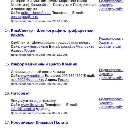
Интернете и Близким Темам: Маркетинг (eMail
Редактировать
Маркетинг), Копирайтинг, Раскрутка и Продвижение
Удалить
и многое другое...
Добавить сайт
Сайт:
articles.bestofru.net
Телефон:
_
E-mail:
bestforyou@bk.ru
Дата последнего изменения: 29.12.2005
КимСпектр - Шелкография, трафаретная
14.
печать
Редактировать
КимСпектр - Шелкография, трафаретная печать
Удалить
Сайт:
www.kimspektr.ru
E-mail:
spam1ps@yandex.ru
Добавить сайт
Адрес:
Россия
Дата последнего изменения: 29.12.2005
Информационный центр Комини
15.
Редактировать
Информационный центр Комини
Удалить
Сайт:
www.komini.ru
Телефон:
095 7864320
E-mail:
Добавить сайт
rsite2005@yandex.ru
Адрес:
Россия
Дата последнего изменения: 24.06.2005
Литсовет
16.
Редактировать
Все услуги по издательству.
Удалить
Сайт:
www.litsovet.ru
Телефон:
- -
E-mail:
Добавить сайт
info@litsovet.ru
Адрес:
-
Дата последнего изменения: 05.06.2005
Российская Книжная Палата
17.