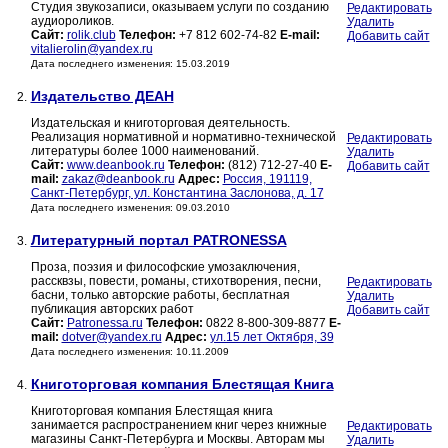
Студия звукозаписи, оказываем услуги по созданию
Редактировать
аудиороликов.
Удалить
Сайт:
rolik.club
Телефон:
+7 812 602-74-82
E-mail:
Добавить сайт
vitalierolin@yandex.ru
Дата последнего изменения: 15.03.2019
Издательство ДЕАН
2.
Издательская и книготорговая деятельность.
Реализация нормативной и нормативно-технической
Редактировать
литературы более 1000 наименований.
Удалить
Сайт:
www.deanbook.ru
Телефон:
(812) 712-27-40
E-
Добавить сайт
mail:
zakaz@deanbook.ru
Адрес:
Россия, 191119,
Санкт-Петербург, ул. Константина Заслонова, д. 17
Дата последнего изменения: 09.03.2010
Литературный портал PATRONESSA
3.
Проза, поэзия и философские умозаключения,
рассквзы, повести, романы, стихотворения, песни,
Редактировать
басни, только авторские работы, бесплатная
Удалить
публикация авторских работ
Добавить сайт
Сайт:
Patronessa.ru
Телефон:
0822 8-800-309-8877
E-
mail:
dotver@yandex.ru
Адрес:
ул.15 лет Октября, 39
Дата последнего изменения: 10.11.2009
Книготорговая компания Блестящая Книга
4.
Книготорговая компания Блестящая книга
занимается распространением книг через книжные
Редактировать
магазины Санкт-Петербурга и Москвы. Авторам мы
Удалить