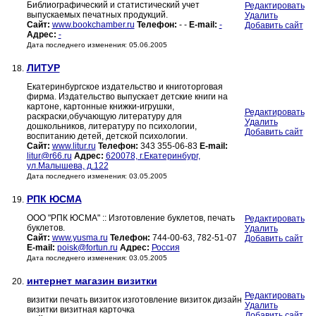
Библиографический и статистический учет
Редактировать
выпускаемых печатных продукций.
Удалить
Сайт:
www.bookchamber.ru
Телефон:
- -
E-mail:
-
Добавить сайт
Адрес:
-
Дата последнего изменения: 05.06.2005
ЛИТУР
18.
Екатеринбургское издательство и книготорговая
фирма. Издательство выпускает детские книги на
картоне, картонные книжки-игрушки,
Редактировать
раскраски,обучающую литературу для
Удалить
дошкольников, литературу по психологии,
Добавить сайт
воспитанию детей, детской психологии.
Сайт:
www.litur.ru
Телефон:
343 355-06-83
E-mail:
litur@r66.ru
Адрес:
620078, г.Екатеринбург,
ул.Малышева, д.122
Дата последнего изменения: 03.05.2005
РПК ЮСМА
19.
ООО "РПК ЮСМА" :: Изготовление буклетов, печать
Редактировать
буклетов.
Удалить
Сайт:
www.yusma.ru
Телефон:
744-00-63, 782-51-07
Добавить сайт
E-mail:
poisk@fortun.ru
Адрес:
Россия
Дата последнего изменения: 03.05.2005
интернет магазин визитки
20.
Редактировать
визитки печать визиток изготовление визиток дизайн
Удалить
визитки визитная карточка
Добавить сайт