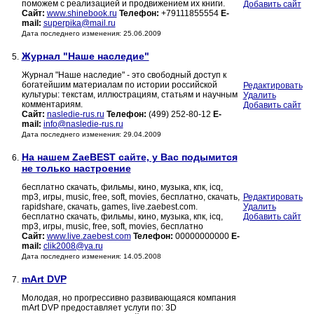
поможем с реализацией и продвижением их книги.
Добавить сайт
Сайт:
www.shinebook.ru
Телефон:
+79111855554
E-
mail:
superpika@mail.ru
Дата последнего изменения: 25.06.2009
Журнал "Наше наследие"
5.
Журнал "Наше наследие" - это свободный доступ к
богатейшим материалам по истории российской
Редактировать
культуры: текстам, иллюстрациям, статьям и научным
Удалить
комментариям.
Добавить сайт
Сайт:
nasledie-rus.ru
Телефон:
(499) 252-80-12
E-
mail:
info@nasledie-rus.ru
Дата последнего изменения: 29.04.2009
На нашем ZaeBEST сайте, у Вас подымится
6.
не только настроение
бесплатно скачать, фильмы, кино, музыка, кпк, icq,
mp3, игры, music, free, soft, movies, бесплатно, скачать,
Редактировать
rapidshare, скачать, games, live.zaebest.com.
Удалить
бесплатно скачать, фильмы, кино, музыка, кпк, icq,
Добавить сайт
mp3, игры, music, free, soft, movies, бесплатно
Сайт:
www.live.zaebest.com
Телефон:
00000000000
E-
mail:
clik2008@ya.ru
Дата последнего изменения: 14.05.2008
mArt DVP
7.
Молодая, но прогрессивно развивающаяся компания
mArt DVP предоставляет услуги по: 3D