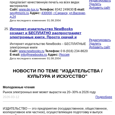
Редактировать
предлагает качественную печать на всех видах
Удалить
материалов.
Добавить сайт
Сайт:
www.de-lux.ru
Телефон:
8342 249630
E-mail:
sev@moris.ru
Адрес:
430000, г.Саранск, ул.Васенко,
д.24
Дата последнего изменения: 01.08.2004
Интернет-издательство NewBooks
25.
создает и БЕСПЛАТНО распространяет
электронные книги. Просто скачай и
Редактировать
Удалить
Интернет-издательство NewBooks – БЕСПЛАТНЫЕ
Добавить сайт
электронные книги
Сайт:
www.newbooks.ru
Телефон:
0 8-(916) 234-8620
E-mail:
info@newbooks.ru
Адрес:
Россия
Дата последнего изменения: 01.08.2004
НОВОСТИ ПО ТЕМЕ "ИЗДАТЕЛЬСТВА /
КУЛЬТУРА И ИСКУССТВО"
Молодежные чтения
Рынок электронных книг может вырасти на 20–30% в 2026 году
2026-03-12
Подробнее
ИЗДАТЕЛЬСТВО — это предприятие (государственное, общественное,
кооперативное или частное), осуществляющее подготовку и выпуск