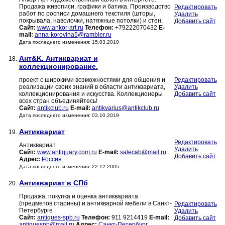
Продажа живописи, графики и батика. Производство
Редактировать
работ по росписи домашнего текстиля (шторы,
Удалить
покрывала, наволочки, натяжные потолки) и стен.
Добавить сайт
Сайт:
www.ankor-art.ru
Телефон:
+79222070432
E-
mail:
anna-korovina5@rambler.ru
Дата последнего изменения: 15.03.2010
Ант&K. Антиквариат и
18.
коллекционирование.
проект с широкими возможностями для общения и
Редактировать
реализации своих знаний в области антиквариата,
Удалить
коллекционирования и искусства. Коллекционеры
Добавить сайт
всех стран объединяйтесь!
Сайт:
antikclub.ru
E-mail:
antikvarius@antikclub.ru
Дата последнего изменения: 03.10.2019
Антиквариат
19.
Редактировать
Антиквариат
Удалить
Сайт:
www.antiquary.com.ru
E-mail:
salecab@mail.ru
Добавить сайт
Адрес:
Россия
Дата последнего изменения: 22.12.2005
Антиквариат в СПб
20.
Продажа, покупка и оценка антиквариата
(предметов старины) и антикварной мебели в Санкт-
Редактировать
Петербурге
Удалить
Сайт:
antiques-spb.ru
Телефон:
911 9214419
E-mail:
Добавить сайт
antiquespb@mail.ru
Адрес:
Санкт-Петербург,