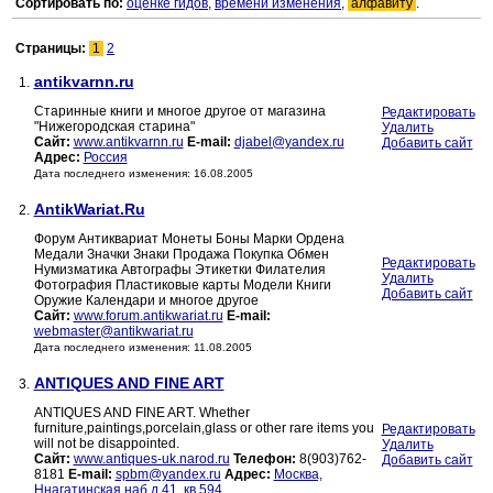
Сортировать по:
оценке гидов
,
времени изменения
,
алфавиту
.
Страницы:
1
2
antikvarnn.ru
1.
Старинные книги и многое другое от магазина
Редактировать
"Нижегородская старина"
Удалить
Сайт:
www.antikvarnn.ru
E-mail:
djabel@yandex.ru
Добавить сайт
Адрес:
Россия
Дата последнего изменения: 16.08.2005
AntikWariat.Ru
2.
Форум Антиквариат Монеты Боны Марки Ордена
Медали Значки Знаки Продажа Покупка Обмен
Редактировать
Нумизматика Автографы Этикетки Филателия
Удалить
Фотография Пластиковые карты Модели Книги
Добавить сайт
Оружие Календари и многое другое
Сайт:
www.forum.antikwariat.ru
E-mail:
webmaster@antikwariat.ru
Дата последнего изменения: 11.08.2005
ANTIQUES AND FINE ART
3.
ANTIQUES AND FINE ART. Whether
furniture,paintings,porcelain,glass or other rare items you
Редактировать
will not be disappointed.
Удалить
Сайт:
www.antiques-uk.narod.ru
Телефон:
8(903)762-
Добавить сайт
8181
E-mail:
spbm@yandex.ru
Адрес:
Москва,
Ннагатинская наб д.41, кв 594