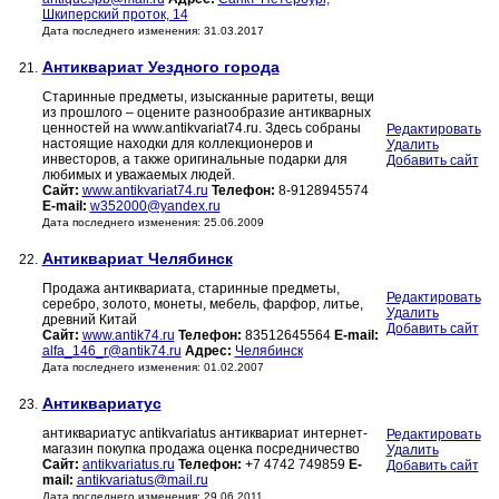
Шкиперский проток, 14
Дата последнего изменения: 31.03.2017
Антиквариат Уездного города
21.
Старинные предметы, изысканные раритеты, вещи
из прошлого – оцените разнообразие антикварных
ценностей на www.antikvariat74.ru. Здесь собраны
Редактировать
настоящие находки для коллекционеров и
Удалить
инвесторов, а также оригинальные подарки для
Добавить сайт
любимых и уважаемых людей.
Сайт:
www.antikvariat74.ru
Телефон:
8-9128945574
E-mail:
w352000@yandex.ru
Дата последнего изменения: 25.06.2009
Антиквариат Челябинск
22.
Продажа антиквариата, старинные предметы,
Редактировать
серебро, золото, монеты, мебель, фарфор, литье,
Удалить
древний Китай
Добавить сайт
Сайт:
www.antik74.ru
Телефон:
83512645564
E-mail:
alfa_146_r@antik74.ru
Адрес:
Челябинск
Дата последнего изменения: 01.02.2007
Антиквариатус
23.
антиквариатус antikvariatus антиквариат интернет-
Редактировать
магазин покупка продажа оценка посредничество
Удалить
Сайт:
antikvariatus.ru
Телефон:
+7 4742 749859
E-
Добавить сайт
mail:
antikvariatus@mail.ru
Дата последнего изменения: 29.06.2011