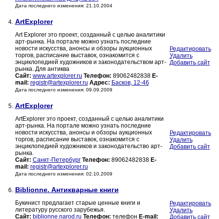
Дата последнего изменения: 21.10.2004
ArtExplorer
4.
Art Explorer это проект, созданный с целью аналитики
арт-рынка. На портале можно узнать последние
новости искусства, анонсы и обзоры аукционных
Редактировать
торгов, расписание выставок, ознакомится с
Удалить
энциклопедией художников и законодательством арт-
Добавить сайт
рынка. Для антиква
Сайт:
www.artexplorer.ru
Телефон:
89062482838
E-
mail:
registr@artexplorer.ru
Адрес:
Басков, 12-46
Дата последнего изменения: 09.09.2009
ArtExplorer
5.
ArtExplorer это проект, созданный с целью аналитики
арт-рынка. На портале можно узнать последние
новости искусства, анонсы и обзоры аукционных
Редактировать
торгов, расписание выставок, ознакомится с
Удалить
энциклопедией художников и законодательство арт-
Добавить сайт
рынка.
Сайт:
Санкт-Петербург
Телефон:
89062482838
E-
mail:
registr@artexplorer.ru
Дата последнего изменения: 02.10.2009
Biblionne. Антикварные книги
6.
Букинист предлагает старые ценные книги и
Редактировать
литературу русского зарубежья.
Удалить
Сайт:
biblionne.narod.ru
Телефон:
телефон
E-mail:
Добавить сайт