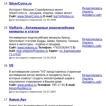
SilverCoins.ru
14.
Редактировать
Интернет-Магазин Серебрянных монет
Удалить
SilverCoins.ru - продажа, покупка, обмен монет.
Добавить сайт
Сайт:
www.SilverCoins.ru
E-mail:
tva74@inbox.ru
Дата последнего изменения: 21.02.2008
VipKeris - Антикварные индонезийские
15.
кинжалы и статуи
Антикварные индонезийские кинжалы Крисы,
Редактировать
бронзовые статуэки Будды, Шивы, Кришну, Ганаша,
Удалить
книги и аксессуры - подбор и продажа.
Добавить сайт
Сайт:
www.vipkeris.ru
Телефон:
+79252926473
E-
mail:
msk-vipkeris@yandex.ru
Адрес:
ул. Бакунинская
71 стр10
Дата последнего изменения: 10.04.2019
VS
16.
В антикварном салоне "VS" представлена старинная
антикварная ретро мебель и предметы быта,
Редактировать
которые помогут создать неповторимый шарм и
Удалить
изысканное очарование в Вашем доме.
Добавить сайт
Сайт:
www.antikvs.ru
Телефон:
795-17-91
E-mail:
tigran@antikvs.ru
Дата последнего изменения: 31.07.2007
Анкор-Арт
17.
Анкор-Арт Художественный салон в интернете.