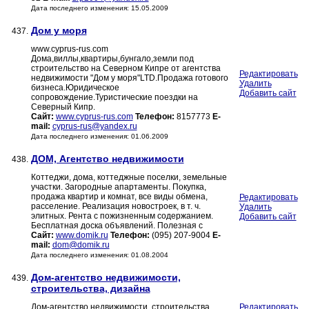
Дата последнего изменения: 15.05.2009
Дом у моря
437.
www.cyprus-rus.com
Дома,виллы,квартиры,бунгало,земли под
строительство на Северном Кипре от агентства
Редактировать
недвижимости "Дом у моря"LTD.Продажа готового
Удалить
бизнеса.Юридическое
Добавить сайт
сопровождение.Туристические поездки на
Северный Кипр.
Сайт:
www.cyprus-rus.com
Телефон:
8157773
E-
mail:
cyprus-rus@yandex.ru
Дата последнего изменения: 01.06.2009
ДОМ, Агентство недвижимости
438.
Коттеджи, дома, коттеджные поселки, земельные
участки. Загородные апартаменты. Покупка,
продажа квартир и комнат, все виды обмена,
Редактировать
расселение. Реализация новостроек, в т. ч.
Удалить
элитных. Рента с пожизненным содержанием.
Добавить сайт
Бесплатная доска объявлений. Полезная с
Сайт:
www.domik.ru
Телефон:
(095) 207-9004
E-
mail:
dom@domik.ru
Дата последнего изменения: 01.08.2004
Дом-агентство недвижимости,
439.
строительства, дизайна
Дом-агентство недвижимости, строительства,
Редактировать