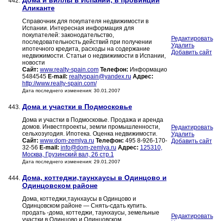
Дома и виллы в Испании, в провинции
442.
Аликанте
Справочник для покупателя недвижимости в
Испании. Интересная информация для
покупателей: законодательство,
Редактировать
последовательность действий при получении
Удалить
ипотечного кредита, расходы на содержание
Добавить сайт
недвижимости. Статьи о недвижимости в Испании,
новости
Сайт:
www.realty-spain.com
Телефон:
Информацио
5484545
E-mail:
realtyspain@yandex.ru
Адрес:
http://www.realty-spain.com/
Дата последнего изменения: 30.01.2007
Дома и участки в Подмосковье
443.
Дома и участки в Подмосковье. Продажа и аренда
домов. Инвестпроекты, земли промышленности,
Редактировать
сельхозугодия. Ипотека. Оценка недвижимости.
Удалить
Сайт:
www.dom-zemlya.ru
Телефон:
495 8-926-170-
Добавить сайт
32-56
E-mail:
info@dom-zemlya.ru
Адрес:
125310,
Москва, Грузинский вал, 26 стр.1
Дата последнего изменения: 29.01.2007
Дома, коттеджи,таунхаусы в Одинцово и
444.
Одинцовском районе
Дома, коттеджи,таунхаусы в Одинцово и
Одинцовском районе — Снять-сдать купить.
продать -дома, коттеджи, таунхаусы, земельные
Редактировать
участки в Одинцово и Одинцовском