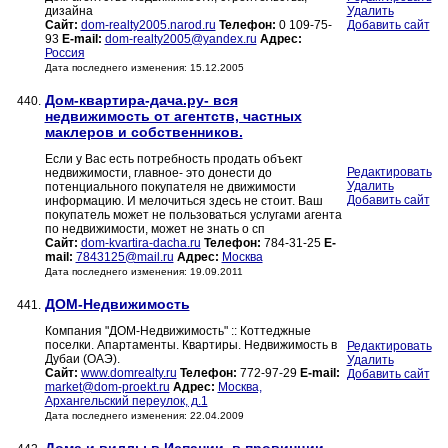
дизайна
Удалить
Сайт:
dom-realty2005.narod.ru
Телефон:
0 109-75-
Добавить сайт
93
E-mail:
dom-realty2005@yandex.ru
Адрес:
Россия
Дата последнего изменения: 15.12.2005
Дом-квартира-дача.ру- вся
440.
недвижимость от агентств, частных
маклеров и собственников.
Если у Вас есть потребность продать объект
Редактировать
недвижимости, главное- это донести до
Удалить
потенциального покупателя не движимости
Добавить сайт
информацию. И мелочиться здесь не стоит. Ваш
покупатель может не пользоваться услугами агента
по недвижимости, может не знать о сп
Сайт:
dom-kvartira-dacha.ru
Телефон:
784-31-25
E-
mail:
7843125@mail.ru
Адрес:
Москва
Дата последнего изменения: 19.09.2011
ДОМ-Недвижимость
441.
Компания "ДОМ-Недвижимость" :: Коттеджные
поселки. Апартаменты. Квартиры. Недвижимость в
Редактировать
Дубаи (ОАЭ).
Удалить
Сайт:
www.domrealty.ru
Телефон:
772-97-29
E-mail:
Добавить сайт
market@dom-proekt.ru
Адрес:
Москва,
Архангельский переулок, д.1
Дата последнего изменения: 22.04.2009