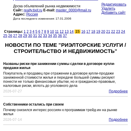
Редактировать
Доска объявлений рынка недвижимости
Удалить
Сайт:
realty.tixit.ru
E-mail:
master_0000@mail.ru
Добавить сайт
Адрес:
Россия
Дата последнего изменения: 17.01.2006
Страницы:
1
2
3
4
5
6
7
8
9
10
11
12
13
14
15
16
17
18
19
20
21
22
23
24
25
26
27
28
29
30
31
32
33
34
35
36
37
НОВОСТИ ПО ТЕМЕ "РИЭЛТОРСКИЕ УСЛУГИ /
СТРОИТЕЛЬСТВО И НЕДВИЖИМОСТЬ"
Названы риски при занижении суммы сделки в договоре купли-
продажи жилья
Покупатель и продавец при отражении в договоре купли-продажи
заниженной стоимости жилья и передаче большей суммы рискуют
понести не только финансовые убытки, но и гражданско-правовые,
налоговые риски, вплоть до уголовного дела
2026-07-27
Подробнее
Собственники остались при своем
Почему снизился интерес россиян к программам трейд-ин на рынке
жилья
2026-07-14
Подробнее