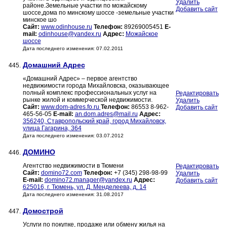
Удалить
районе.Земельные участки по можайскому
Добавить сайт
шоссе,дома по минскому шоссе -земельные участки
минское шо
Сайт:
www.odinhouse.ru
Телефон:
89269005451
E-
mail:
odinhouse@yandex.ru
Адрес:
Можайское
шоссе
Дата последнего изменения: 07.02.2011
Домашний Адрес
445.
«Домашний Адрес» – первое агентство
недвижимости города Михайловска, оказывающее
полный комплекс профессиональных услуг на
Редактировать
рынке жилой и коммерческой недвижимости.
Удалить
Сайт:
www.dom-adres.fo.ru
Телефон:
86553 8-962-
Добавить сайт
465-56-05
E-mail:
an.dom.adres@mail.ru
Адрес:
356240, Ставропольский край, город Михайловск,
улица Гагарина, 364
Дата последнего изменения: 03.07.2012
ДОМИНО
446.
Агентство недвижимости в Тюмени
Редактировать
Сайт:
domino72.com
Телефон:
+7 (345) 298-98-99
Удалить
E-mail:
domino72.manager@yandex.ru
Адрес:
Добавить сайт
625016, г. Тюмень, ул. Д. Менделеева, д. 14
Дата последнего изменения: 31.08.2017
Домострой
447.
Услуги по покупке, продаже или обмену жилья на