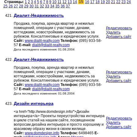
Страницы:
1
2
3
4
5
6
7
8
9
10
11
12
13
14
15
16
17
18
19
20
21
22
23
24
25
26
27
28
29
30
31
32
33
34
35
36
37
Диалит-Недвижимость
421.
Продажа, покупка, аренда квартир и нежилых
помещений, операции с участками, дачами,
Редактировать
коттеджами, новостройками, недвижимость за
Удалить
рубежом. Консалтинговые и юридические услуги.
Добавить сайт
Сайт:
www.dialit-realty.com
Телефон:
(095) 933-58-
57
E-mail:
dialit@dialit-realty.com
Дата последнего изменения: 01.08.2004
Диалит-Недвижимость
422.
Продажа, покупка, аренда квартир и нежилых
помещений, операции с участками, дачами,
Редактировать
коттеджами, новостройками, недвижимость за
Удалить
рубежом. Консалтинговые и юридические услуги.
Добавить сайт
Сайт:
www.dialit-realty.com
Телефон:
(095) 933-58-
57
E-mail:
dialit@dialit-realty.com
Дата последнего изменения: 01.08.2004
Дизайн интерьера
423.
<a href="http://www.domdesign.info/">Дизайн
интерьера</a> Проекты переустройства интерьера
Редактировать
в цикле статей на нашем сайте, посвященном
Удалить
вопросам дизайна интерьера и просто хорошему и
Добавить сайт
красивому образу жизни в своем жилище.
Сайт:
www.domdesign.info
Телефон:
6498465
E-