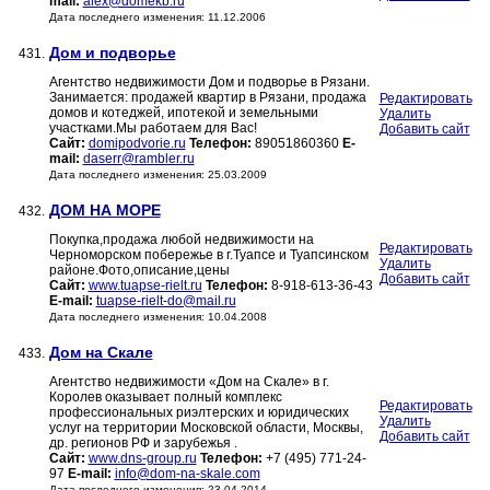
mail:
alex@domekb.ru
Дата последнего изменения: 11.12.2006
Дом и подворье
431.
Агентство недвижимости Дом и подворье в Рязани.
Занимается: продажей квартир в Рязани, продажа
Редактировать
домов и котеджей, ипотекой и земельными
Удалить
участками.Мы работаем для Вас!
Добавить сайт
Сайт:
domipodvorie.ru
Телефон:
89051860360
E-
mail:
daserr@rambler.ru
Дата последнего изменения: 25.03.2009
ДОМ НА МОРЕ
432.
Покупка,продажа любой недвижимости на
Редактировать
Черноморском побережье в г.Туапсе и Туапсинском
Удалить
районе.Фото,описание,цены
Добавить сайт
Сайт:
www.tuapse-rielt.ru
Телефон:
8-918-613-36-43
E-mail:
tuapse-rielt-do@mail.ru
Дата последнего изменения: 10.04.2008
Дом на Скале
433.
Агентство недвижимости «Дом на Скале» в г.
Королев оказывает полный комплекс
Редактировать
профессиональных риэлтерских и юридических
Удалить
услуг на территории Московской области, Москвы,
Добавить сайт
др. регионов РФ и зарубежья .
Сайт:
www.dns-group.ru
Телефон:
+7 (495) 771-24-
97
E-mail:
info@dom-na-skale.com
Дата последнего изменения: 23.04.2014