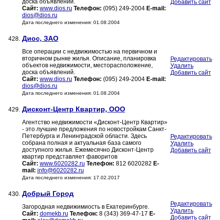
доска объявлений.
Добавить сайт
Сайт:
www.dios.ru
Телефон:
(095) 249-2004
E-mail:
dios@dios.ru
Дата последнего изменения: 01.08.2004
Диос, ЗАО
428.
Все операции с недвижимостью на первичном и
вторичном рынке жилья. Описание, планировка
Редактировать
объектов недвижимости, месторасположение,
Удалить
доска объявлений.
Добавить сайт
Сайт:
www.dios.ru
Телефон:
(095) 249-2004
E-mail:
dios@dios.ru
Дата последнего изменения: 01.08.2004
Дисконт-Центр Квартир, ООО
429.
Агентство недвижимости «Дисконт-Центр Квартир»
- это лучшие предложения по новостройкам Санкт-
Петербурга и Ленинградской области. Здесь
Редактировать
собрана полная и актуальная база самого
Удалить
доступного жилья. Ежемесячно Дисконт-Центр
Добавить сайт
квартир представляет фаворитов
Сайт:
www.6020282.ru
Телефон:
812 6020282
E-
mail:
info@6020282.ru
Дата последнего изменения: 17.02.2017
Добрый Город
430.
Редактировать
Загородная недвижимиость в Екатеринбурге.
Удалить
Сайт:
domekb.ru
Телефон:
8 (343) 369-47-17
E-
Добавить сайт