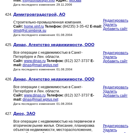
mail:
int@domdesign.info
Адрес:
Москва
Дата последнего изменения: 29.11.2006
Димитровградстрой, АО
424.
Редактировать
Строительно-промышленная компания.
Удалить
Сайт:
home.vinf.ru
Телефон:
(84235) 3-35-42
E-mail:
Добавить сайт
dmst@st.simbirsk.su
Дата последнего изменения: 01.08.2004
Динас, Агентство недвижимости, ООО
425.
Все операции с недвижимостью в Санкт-
Редактировать
Петербурге и Лен. области.
Удалить
Сайт:
www.dinas.ru
Телефон:
(812) 327-3737
E-
Добавить сайт
mail:
dinas@mail.wplus.net
Дата последнего изменения: 01.08.2004
Динас, Агентство недвижимости, ООО
426.
Все операции с недвижимостью в Санкт-
Редактировать
Петербурге и Лен. области.
Удалить
Сайт:
www.dinas.ru
Телефон:
(812) 327-3737
E-
Добавить сайт
mail:
dinas@mail.wplus.net
Дата последнего изменения: 01.08.2004
Диос, ЗАО
427.
Все операции с недвижимостью на первичном и
вторичном рынке жилья. Описание, планировка
Редактировать
объектов недвижимости, месторасположение,
Удалить