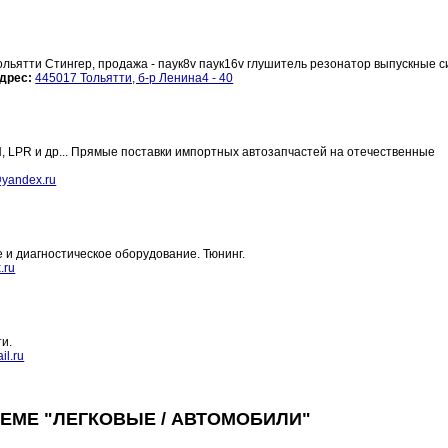
льятти Стингер, продажа - паук8v паук16v глушитель резонатор выпускные 
дрес:
445017 Тольятти, б-р Ленина4 - 40
LPR и др... Прямые поставки импортных автозапчастей на отечественные
yandex.ru
 и диагностическое оборудование. Тюнинг.
.ru
ти.
l.ru
ЕМЕ "ЛЕГКОВЫЕ / АВТОМОБИЛИ"