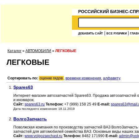
РОССИЙСКИЙ БИЗНЕС-СПР
|
|
ДОБАВИТЬ САЙТ
ВСЕ РУБРИКИ
ГЛАВ
Каталог
»
АВТОМОБИЛИ
»
ЛЕГКОВЫЕ
ЛЕГКОВЫЕ
Сортировать по:
оценке гидов
,
времени изменения
,
алфавиту
.
Spares63
1.
Интернет-магазин автозапчастей Spares63. Продажа автозапчастей оп
и иномарок.
Сайт:
spares63.ru
Телефон:
+7 (999) 158 25 49
E-mail:
spares63@mail.
Дата последнего изменения: 18.11.2019
ВолгоЗапчасть
2.
Поволжская компания по производству запчастей ВАЗ ВолгоЗапчасть
запчастей для автомобилей семейства ВАЗ. Основные виды наших за
Сайт:
www.volgozapchast.ru
Телефон:
8482 171990
E-mail:
admin@volg