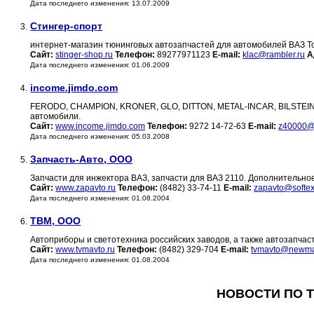
Дата последнего изменения: 13.07.2009
Стингер-спорт
3.
интернет-магазин тюнинговых автозапчастей для автомобилей ВАЗ То
Сайт:
stinger-shop.ru
Телефон:
89277971123
E-mail:
klac@rambler.ru
А
Дата последнего изменения: 01.06.2009
income.jimdo.com
4.
FERODO, CHAMPION, KRONER, GLO, DITTON, METAL-INCAR, BILSTEIN, 
автомобили.
Сайт:
www.income.jimdo.com
Телефон:
9272 14-72-63
E-mail:
z40000@
Дата последнего изменения: 05.03.2008
Запчасть-Авто, ООО
5.
Запчасти для инжектора ВАЗ, запчасти для ВАЗ 2110. Дополнительное
Сайт:
www.zapavto.ru
Телефон:
(8482) 33-74-11
E-mail:
zapavto@softex
Дата последнего изменения: 01.08.2004
ТВМ, ООО
6.
Автоприборы и светотехника российских заводов, а также автозапчас
Сайт:
www.tvmavto.ru
Телефон:
(8482) 329-704
E-mail:
tvmavto@newmai
Дата последнего изменения: 01.08.2004
НОВОСТИ ПО Т