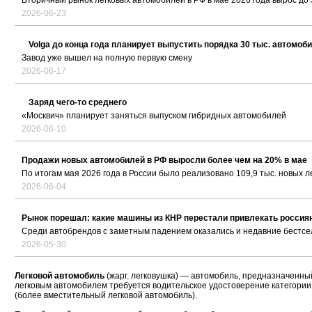
Вторичный рынок легковых автомобилей в РФ в мае 2026 года вырос до 5
2026-06-23
Volga до конца года планирует выпустить порядка 30 тыс. автомоб
Завод уже вышел на полную первую смену
2026-06-17
Заряд чего-то среднего
«Москвич» планирует заняться выпуском гибридных автомобилей
2026-06-10
Продажи новых автомобилей в РФ выросли более чем на 20% в мае
По итогам мая 2026 года в России было реализовано 109,9 тыс. новых 
2026-06-04
Рынок порешал: какие машины из КНР перестали привлекать россия
Среди автобрендов с заметным падением оказались и недавние бестс
2026-05-30
Легковой автомобиль
(жарг. легковушка) — автомобиль, предназначенный
легковым автомобилем требуется водительское удостоверение категории 
(более вместительный легковой автомобиль).