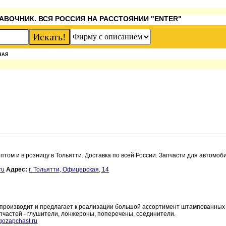
АВОЧНИК. ВСЯ РОССИЯ НА РАССТОЯНИИ "ENTER"
НАЯ
том и в розницу в Тольятти. Доставка по всей России. Запчасти для автомоб
ru
Адрес:
г. Тольятти, Офицерская, 14
 производит и предлагает к реализации большой ассортимент штампованных
пчастей - глушители, лонжероны, поперечены, соединители.
ozapchast.ru