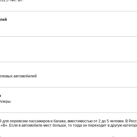
11,5 тыс. шт.
илей
легковых автомобилей
н
еллеры
 для перевозки пассажиров и багажа, вместимостью от 2 до 5 человек. В Рос
«B». Если в автомобиле мест больше, то тогда он переходит в другую катего