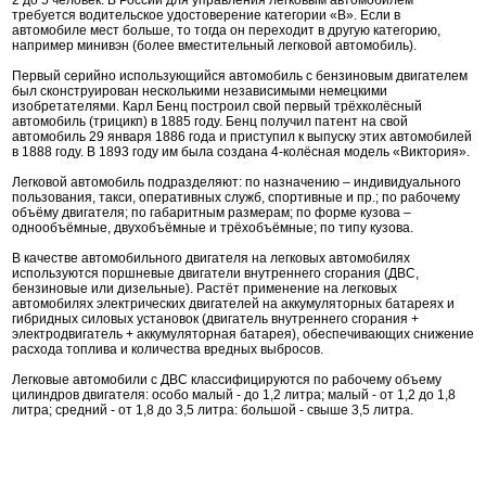
2 до 5 человек. В России для управления легковым автомобилем
требуется водительское удостоверение категории «B». Если в
автомобиле мест больше, то тогда он переходит в другую категорию,
например минивэн (более вместительный легковой автомобиль).
Первый серийно использующийся автомобиль с бензиновым двигателем
был сконструирован несколькими независимыми немецкими
изобретателями. Карл Бенц построил свой первый трёхколёсный
автомобиль (трицикп) в 1885 году. Бенц получил патент на свой
автомобиль 29 января 1886 года и приступил к выпуску этих автомобилей
в 1888 году. В 1893 году им была создана 4-колёсная модель «Виктория».
Легковой автомобиль подразделяют: по назначению – индивидуального
пользования, такси, оперативных служб, спортивные и пр.; по рабочему
объёму двигателя; по габаритным размерам; по форме кузова –
однообъёмные, двухобъёмные и трёхобъёмные; по типу кузова.
В качестве автомобильного двигателя на легковых автомобилях
используются поршневые двигатели внутреннего сгорания (ДВС,
бензиновые или дизельные). Растёт применение на легковых
автомобилях электрических двигателей на аккумуляторных батареях и
гибридных силовых установок (двигатель внутреннего сгорания +
электродвигатель + аккумуляторная батарея), обеспечивающих снижение
расхода топлива и количества вредных выбросов.
Легковые автомобили с ДВС классифицируются по рабочему объему
цилиндров двигателя: особо малый - до 1,2 литра; малый - от 1,2 до 1,8
литра; средний - от 1,8 до 3,5 литра: большой - свыше 3,5 литра.