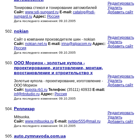
Редактировать
Тонировка стекол и тонирование автомобилей
Удалить
Сайт:
www.sdi-sungard.ru
E-mail:
catalog@sdi-
Добавить сайт
sungard.ru
Адрес:
Россия
Дата последнего изменения: 09.10.2005
nokian
502.
Редактировать
Сайт о компании производителе шин - nokian
Удалить
Сайт:
nokian.net.ru
E-mail:
irina@alpacom.ru
Адрес:
Добавить сайт
Россия
Дата последнего изменения: 09.10.2005
ООО Морион - золотые купола -
503.
проектирование, изготовление, монтаж,
восстановление и строительство х
Редактировать
Удалить
Золотые купола - проектирование, изготовление -
Добавить сайт
ООО Морион
Сайт:
kupola.rb1.ru
Телефон:
(35111) 40933
E-mail:
inf@rbstudio.ru
Адрес:
Россия
Дата последнего изменения: 09.10.2005
Репликар
504.
Редактировать
Mitsuoka.
Удалить
Сайт:
www.mitsuoka.ru
E-mail:
netder555@mail.ru
Добавить сайт
Дата последнего изменения: 04.10.2005
auto.zymnavoda.com.ua
505.