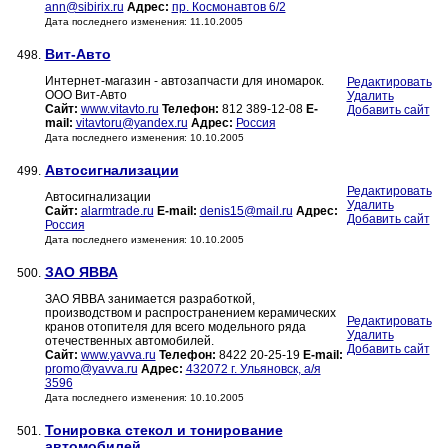
ann@sibirix.ru
Адрес:
пр. Космонавтов 6/2
Дата последнего изменения: 11.10.2005
Вит-Авто
498.
Интернет-магазин - автозапчасти для иномарок.
Редактировать
ООО Вит-Авто
Удалить
Сайт:
www.vitavto.ru
Телефон:
812 389-12-08
E-
Добавить сайт
mail:
vitavtoru@yandex.ru
Адрес:
Россия
Дата последнего изменения: 10.10.2005
Автосигнализации
499.
Редактировать
Автосигнализации
Удалить
Сайт:
alarmtrade.ru
E-mail:
denis15@mail.ru
Адрес:
Добавить сайт
Россия
Дата последнего изменения: 10.10.2005
ЗАО ЯВВА
500.
ЗАО ЯВВА занимается разработкой,
производством и распространением керамических
Редактировать
кранов отопителя для всего модельного ряда
Удалить
отечественных автомобилей.
Добавить сайт
Сайт:
www.yavva.ru
Телефон:
8422 20-25-19
E-mail:
promo@yavva.ru
Адрес:
432072 г. Ульяновск, а/я
3596
Дата последнего изменения: 10.10.2005
Тонировка стекол и тонирование
501.
автомобилей