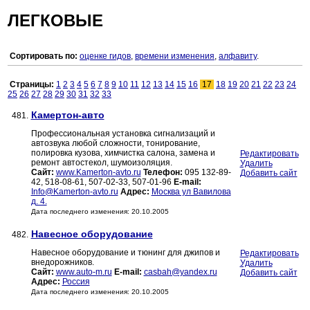
ЛЕГКОВЫЕ
Сортировать по:
оценке гидов
,
времени изменения
,
алфавиту
.
Страницы:
1
2
3
4
5
6
7
8
9
10
11
12
13
14
15
16
17
18
19
20
21
22
23
24
25
26
27
28
29
30
31
32
33
Камертон-авто
481.
Профессиональная установка сигнализаций и
автозвука любой сложности, тонирование,
полировка кузова, химчистка салона, замена и
Редактировать
ремонт автостекол, шумоизоляция.
Удалить
Сайт:
www.Kamerton-avto.ru
Телефон:
095 132-89-
Добавить сайт
42, 518-08-61, 507-02-33, 507-01-96
E-mail:
Info@Kamerton-avto.ru
Адрес:
Москва ул Вавилова
д. 4.
Дата последнего изменения: 20.10.2005
Навесное оборудование
482.
Навесное оборудование и тюнинг для джипов и
Редактировать
внедорожников.
Удалить
Сайт:
www.auto-m.ru
E-mail:
casbah@yandex.ru
Добавить сайт
Адрес:
Россия
Дата последнего изменения: 20.10.2005