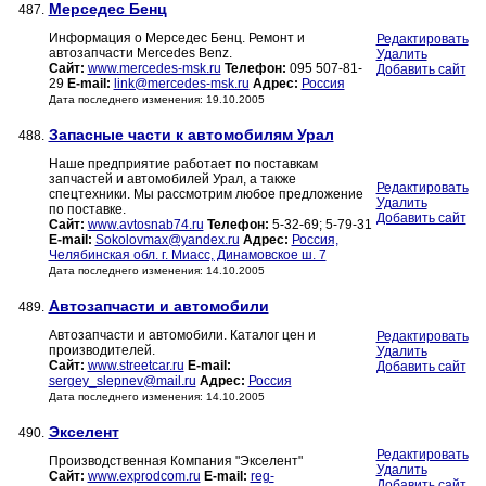
Мерседес Бенц
487.
Информация о Мерседес Бенц. Ремонт и
Редактировать
автозапчасти Mercedes Benz.
Удалить
Сайт:
www.mercedes-msk.ru
Телефон:
095 507-81-
Добавить сайт
29
E-mail:
link@mercedes-msk.ru
Адрес:
Россия
Дата последнего изменения: 19.10.2005
Запасные части к автомобилям Урал
488.
Наше предприятие работает по поставкам
запчастей и автомобилей Урал, а также
Редактировать
спецтехники. Мы рассмотрим любое предложение
Удалить
по поставке.
Добавить сайт
Сайт:
www.avtosnab74.ru
Телефон:
5-32-69; 5-79-31
E-mail:
Sokolovmax@yandex.ru
Адрес:
Россия,
Челябинская обл. г. Миасс, Динамовское ш. 7
Дата последнего изменения: 14.10.2005
Автозапчасти и автомобили
489.
Автозапчасти и автомобили. Каталог цен и
Редактировать
производителей.
Удалить
Сайт:
www.streetcar.ru
E-mail:
Добавить сайт
sergey_slepnev@mail.ru
Адрес:
Россия
Дата последнего изменения: 14.10.2005
Экселент
490.
Редактировать
Производственная Компания "Экселент"
Удалить
Сайт:
www.exprodcom.ru
E-mail:
reg-
Добавить сайт