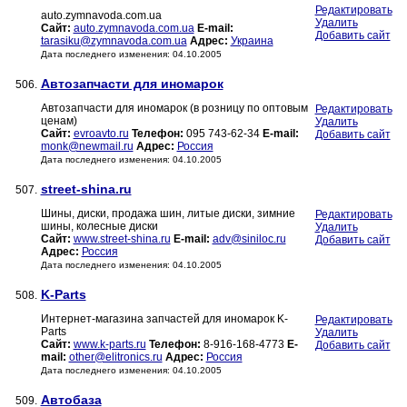
Редактировать
auto.zymnavoda.com.ua
Удалить
Сайт:
auto.zymnavoda.com.ua
E-mail:
Добавить сайт
tarasiku@zymnavoda.com.ua
Адрес:
Украина
Дата последнего изменения: 04.10.2005
Автозапчасти для иномарок
506.
Автозапчасти для иномарок (в розницу по оптовым
Редактировать
ценам)
Удалить
Сайт:
evroavto.ru
Телефон:
095 743-62-34
E-mail:
Добавить сайт
monk@newmail.ru
Адрес:
Россия
Дата последнего изменения: 04.10.2005
street-shina.ru
507.
Шины, диски, продажа шин, литые диски, зимние
Редактировать
шины, колесные диски
Удалить
Сайт:
www.street-shina.ru
E-mail:
adv@siniloc.ru
Добавить сайт
Адрес:
Россия
Дата последнего изменения: 04.10.2005
K-Parts
508.
Интернет-магазина запчастей для иномарок K-
Редактировать
Parts
Удалить
Сайт:
www.k-parts.ru
Телефон:
8-916-168-4773
E-
Добавить сайт
mail:
other@elitronics.ru
Адрес:
Россия
Дата последнего изменения: 04.10.2005
Автобаза
509.