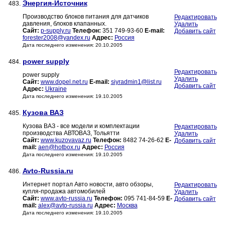
Энергия-Источник
483.
Производство блоков питания для датчиков
Редактировать
давления, блоков клапанных.
Удалить
Сайт:
p-supply.ru
Телефон:
351 749-93-60
E-mail:
Добавить сайт
forester2008@yandex.ru
Адрес:
Россия
Дата последнего изменения: 20.10.2005
power supply
484.
Редактировать
power supply
Удалить
Сайт:
www.dopel.net.ru
E-mail:
siyradmin1@list.ru
Добавить сайт
Адрес:
Ukraine
Дата последнего изменения: 19.10.2005
Кузова ВАЗ
485.
Кузова ВАЗ - все модели и комплектации
Редактировать
производства АВТОВАЗ, Тольятти
Удалить
Сайт:
www.kuzovavaz.ru
Телефон:
8482 74-26-62
E-
Добавить сайт
mail:
aen@hotbox.ru
Адрес:
Россия
Дата последнего изменения: 19.10.2005
Avto-Russia.ru
486.
Интернет портал Авто новости, авто обзоры,
Редактировать
купля-продажа автомобилей
Удалить
Сайт:
www.avto-russia.ru
Телефон:
095 741-84-59
E-
Добавить сайт
mail:
alex@avto-russia.ru
Адрес:
Москва
Дата последнего изменения: 19.10.2005