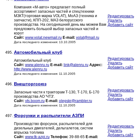
Компания «М-авто» предлагает полный
ассортимент запасных частей и спецтехники
МЗКТ(торговая марка VOLAT), МоАЗ (техника и
Редактировать
запчасти), КПП-202, МАЗ белорусского
Удалить
производства. На сегодняшний день мы можем Вам
Добавить сайт
предложить большой выбор запасных частей и
корот
Сайт:
www.volat.newmail.ru
E-mail:
volat@mail.ru
Дата последнего изменения: 13.10.2005
Автомобильный клуб
495.
Редактировать
Автомобильный клуб
Удалить
Сайт:
www.alenru.ru
E-mail:
link@alenru.ru
Адрес:
Добавить сайт
http://www.alenru.ru
Дата последнего изменения: 11.10.2005
Внешторгсоюз
496.
Редактировать
Запасные части к тракторам Т-130, Т-170, Б-170
Удалить
производства АО 'ЧТЗ'.
Добавить сайт
Сайт:
vts.boom.ru
E-mail:
olegskr@rambler.ru
Дата последнего изменения: 11.10.2005
Форсунки и распылители АЗПИ
497.
Производство форсунок, распылителей для
Редактировать
дизельных двигателей, дельталетов, систем
Удалить
впрыска топлива
Добавить сайт
Сайт:
www.tk-azpi.ru
Телефон:
39-88-65
E-mail: