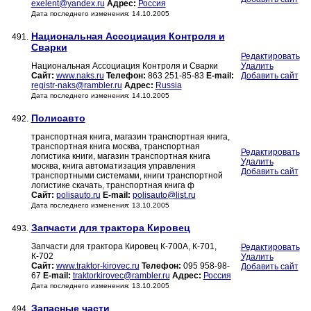
exelent@yandex.ru
Адрес:
Россия
Дата последнего изменения: 14.10.2005
Национальная Ассоциация Контроля и
491.
Сварки
Редактировать
Национальная Ассоциация Контроля и Сварки
Удалить
Сайт:
www.naks.ru
Телефон:
863 251-85-83
E-mail:
Добавить сайт
registr-naks@rambler.ru
Адрес:
Russia
Дата последнего изменения: 14.10.2005
Полисавто
492.
транспортная книга, магазин транспортная книга,
транспортная книга москва, транспортная
Редактировать
логистика книги, магазин транспортная книга
Удалить
москва, книга автоматизация управления
Добавить сайт
транспортными системами, книги транспортной
логистике скачать, транспортная книга ф
Сайт:
polisauto.ru
E-mail:
polisauto@list.ru
Дата последнего изменения: 13.10.2005
Запчасти для трактора Кировец
493.
Запчасти для трактора Кировец К-700А, К-701,
Редактировать
К-702
Удалить
Сайт:
www.traktor-kirovec.ru
Телефон:
095 958-98-
Добавить сайт
67
E-mail:
traktorkirovec@rambler.ru
Адрес:
Россия
Дата последнего изменения: 13.10.2005
Запасные части
494.