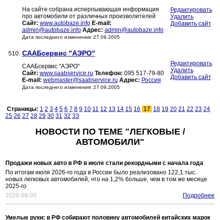
На сайте собрана исперпывающая информация
Редактировать
про автомобили от различных произволителей
Удалить
Сайт:
www.autobaze.info
E-mail:
Добавить сайт
admin@autobaze.info
Адрес:
admin@autobaze.info
Дата последнего изменения: 27.09.2005
СААБсервис "АЭРО"
510.
Редактировать
СААБсервис "АЭРО"
Удалить
Сайт:
www.saabservice.ru
Телефон:
095 517-79-80
Добавить сайт
E-mail:
webmaster@saabservice.ru
Адрес:
Россия
Дата последнего изменения: 27.09.2005
Страницы:
1
2
3
4
5
6
7
8
9
10
11
12
13
14
15
16
17
18
19
20
21
22
23
24
25
26
27
28
29
30
31
32
33
НОВОСТИ ПО ТЕМЕ "ЛЕГКОВЫЕ /
АВТОМОБИЛИ"
Продажи новых авто в РФ в июле стали рекордными с начала года
По итогам июля 2026-го года в России было реализовано 122,1 тыс.
новых легковых автомобилей, что на 1,2% больше, чем в том же месяце
2025-го
2026-08-05
Подробнее
Умелые руки: в РФ собирают половину автомобилей китайских марок