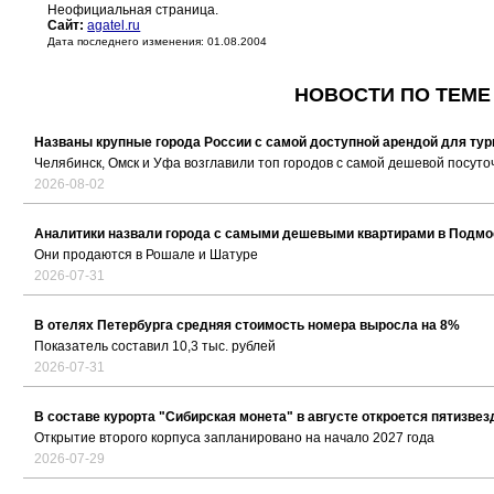
Неофициальная страница.
Сайт:
agatel.ru
Дата последнего изменения: 01.08.2004
НОВОСТИ ПО ТЕМЕ
Названы крупные города России с самой доступной арендой для тур
Челябинск, Омск и Уфа возглавили топ городов с самой дешевой посуто
2026-08-02
Аналитики назвали города с самыми дешевыми квартирами в Подмо
Они продаются в Рошале и Шатуре
2026-07-31
В отелях Петербурга средняя стоимость номера выросла на 8%
Показатель составил 10,3 тыс. рублей
2026-07-31
В составе курорта "Сибирская монета" в августе откроется пятизве
Открытие второго корпуса запланировано на начало 2027 года
2026-07-29