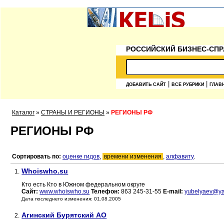
РОССИЙСКИЙ БИЗНЕС-СПР
|
|
ДОБАВИТЬ САЙТ
ВСЕ РУБРИКИ
ГЛАВ
Каталог
»
СТРАНЫ И РЕГИОНЫ
»
РЕГИОНЫ РФ
РЕГИОНЫ РФ
Сортировать по:
оценке гидов
,
времени изменения
,
алфавиту
.
Whoiswho.su
1.
Кто есть Кто в Южном федеральном округе
Сайт:
www.whoiswho.su
Телефон:
863 245-31-55
E-mail:
yubelyaev@ya
Дата последнего изменения: 01.08.2005
Агинский Бурятский АО
2.