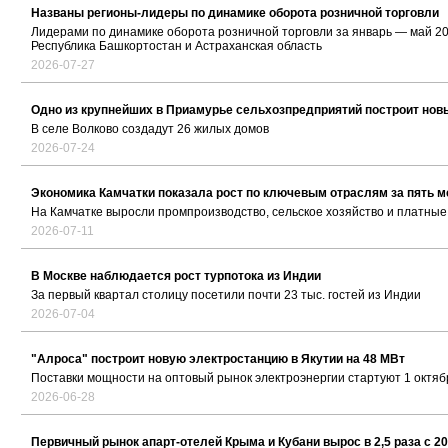
Названы регионы-лидеры по динамике оборота розничной торговли
Лидерами по динамике оборота розничной торговли за январь — май 202
Республика Башкортостан и Астраханская область
2026-07-27
Одно из крупнейших в Приамурье сельхозпредприятий построит нов
В селе Волково создадут 26 жилых домов
2026-07-24
Экономика Камчатки показала рост по ключевым отраслям за пять 
На Камчатке выросли промпроизводство, сельское хозяйство и платные
2026-07-11
В Москве наблюдается рост турпотока из Индии
За первый квартал столицу посетили почти 23 тыс. гостей из Индии
2026-07-04
"Алроса" построит новую электростанцию в Якутии на 48 МВт
Поставки мощности на оптовый рынок электроэнергии стартуют 1 октяб
2026-06-28
Первичный рынок апарт-отелей Крыма и Кубани вырос в 2,5 раза с 20