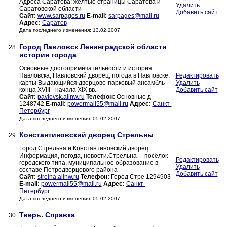
Адреса Саратова: желтые страницы Саратова и
Удалить
Саратовской области
Добавить сайт
Сайт:
www.sarpages.ru
E-mail:
sarpages@mail.ru
Адрес:
Саратов
Дата последнего изменения: 13.02.2007
Город Павловск Ленинградской области
28.
история города
Основные достопримечательности и история
Павловска, Павловский дворец, погода в Павловске,
Редактировать
карты Выдающийся дворцово-парковый ансамбль
Удалить
конца XVIII - начала XIX вв.
Добавить сайт
Сайт:
pavlovsk.allnw.ru
Телефон:
Основные д
1248742
E-mail:
powermail55@mail.ru
Адрес:
Санкт-
Петербург
Дата последнего изменения: 05.02.2007
Константиновский дворец Стрельны
29.
Город Стрельна и Константиновский дворец.
Информация, погода, новости.Стрельна— посёлок
Редактировать
городского типа, муниципальное образование в
Удалить
составе Петродворцового района
Добавить сайт
Сайт:
strelna.allnw.ru
Телефон:
Город Стре 1294903
E-mail:
powermail55@mail.ru
Адрес:
Санкт-
Петербург
Дата последнего изменения: 05.02.2007
Тверь. Справка
30.