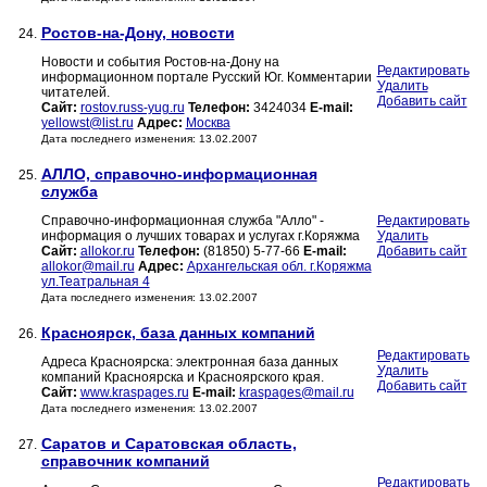
Ростов-на-Дону, новости
24.
Новости и события Ростов-на-Дону на
Редактировать
информационном портале Русский Юг. Комментарии
Удалить
читателей.
Добавить сайт
Сайт:
rostov.russ-yug.ru
Телефон:
3424034
E-mail:
yellowst@list.ru
Адрес:
Москва
Дата последнего изменения: 13.02.2007
АЛЛО, cправочно-информационная
25.
служба
Справочно-информационная служба "Алло" -
Редактировать
информация о лучших товарах и услугах г.Коряжма
Удалить
Сайт:
allokor.ru
Телефон:
(81850) 5-77-66
E-mail:
Добавить сайт
allokor@mail.ru
Адрес:
Архангельская обл. г.Коряжма
ул.Театральная 4
Дата последнего изменения: 13.02.2007
Красноярск, база данных компаний
26.
Редактировать
Адреса Красноярска: электронная база данных
Удалить
компаний Красноярска и Красноярского края.
Добавить сайт
Сайт:
www.kraspages.ru
E-mail:
kraspages@mail.ru
Дата последнего изменения: 13.02.2007
Саратов и Саратовская область,
27.
справочник компаний
Редактировать