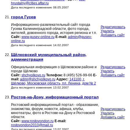
hrustalny@cities.aftar.ru
Дата последнего изменения: 08.05.2007
город Гусев
21.
Информационно-развлекательный сайт города
Редактировать
Гусева Калининградской области, фото города,
Удалить
жителей, довоенного города, история региона и т.п.
Добавить сайт
Сайт:
www.gusev-online.ru
E-mail:
admin@gusev-
online.ru
Дата последнего изменения: 14.02.2007
Щёлковский муниципальный район,
22.
администрация
Официальная информация о Щёлковском районе и
Редактировать
городе Щёлково
Удалить
Сайт:
shchyolkovo.ru
Телефон:
8 (495) 526-99-66
E-
Добавить сайт
mail:
admr@shchyolkovo.ru
Адрес:
141100, г.
Щёлково, Московская область, пл. Ленина, дом № 2
Дата последнего изменения: 13.02.2007
Ростов-на-Дону, информационный портал
23.
Ростовский информационный портал - образование,
знакомства, форум, новости, афиша, клубы,
Редактировать
кинотеатры, фото в Ростове-на-Дону и Ростовской
Удалить
области.
Добавить сайт
Сайт:
www.rostovondon.ru
E-mail:
rostovondon2010@mail.ru
Дата последнего изменения: 13.02.2007