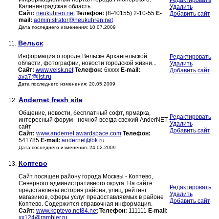
Редактировать
Калининградская область.
Удалить
Сайт:
neukuhren.net
Телефон:
(8-40155) 2-10-55
E-
Добавить сайт
mail:
administrator@neukuhren.net
Дата последнего изменения: 10.07.2009
Вельск
11.
Информация о городе Вельске Архангельской
Редактировать
области, фотографии, новости городской жизни...
Удалить
Сайт:
www.velsk.net
Телефон:
6xxxx
E-mail:
Добавить сайт
ava7@list.ru
Дата последнего изменения: 20.05.2009
Andernet fresh site
12.
Общение, новости, бесплатный софт, ярмарка,
Редактировать
интересный форум - ночной всегда свежий AnderNET
Удалить
сайт
Добавить сайт
Сайт:
www.andernet.awardspace.com
Телефон:
541785
E-mail:
andernet@bk.ru
Дата последнего изменения: 24.02.2009
Коптево
13.
Сайт посящен району города Москвы - Коптево,
Северного административного округа. На сайте
Редактировать
представлены история района, улиц, рейтинг
Удалить
магазинов, сферы услуг предоставляемых в районе
Добавить сайт
Коптево. Содержится справочная информация.
Сайт:
www.koptevo.net84.net
Телефон:
111111
E-mail:
xx124@rambler.ru