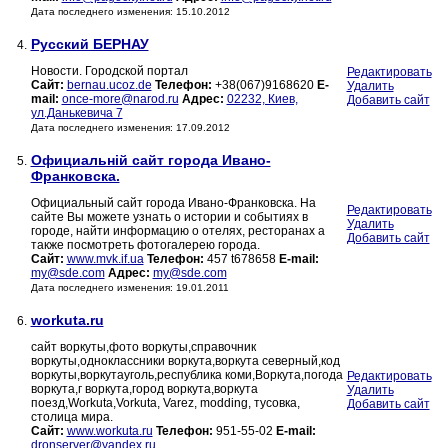
Дата последнего изменения: 15.10.2012
Русский БЕРНАУ
4.
Новости. Городской портал
Редактировать
Сайт:
bernau.ucoz.de
Телефон:
+38(067)9168620
E-
Удалить
mail:
once-more@narod.ru
Адрес:
02232, Киев,
Добавить сайт
ул.Данькевича 7
Дата последнего изменения: 17.09.2012
Официальній сайт города Ивано-
5.
Франковска.
Официальный сайт города Ивано-Франковска. На
Редактировать
сайте Вы можете узнать о истории и событиях в
Удалить
городе, найти информацию о отелях, ресторанах а
Добавить сайт
также посмотреть фотогалерею города.
Сайт:
www.mvk.if.ua
Телефон:
457 t678658
E-mail:
my@sde.com
Адрес:
my@sde.com
Дата последнего изменения: 19.01.2011
workuta.ru
6.
сайт воркуты,фото воркуты,справочник
воркуты,одноклассники воркута,воркута северный,код
воркуты,воркутауголь,республика коми,Воркута,погода
Редактировать
воркута,г воркута,город воркута,воркута
Удалить
поезд,Workuta,Vorkuta, Varez, modding, тусовка,
Добавить сайт
столица мира.
Сайт:
www.workuta.ru
Телефон:
951-55-02
E-mail:
dronserver@yandex.ru