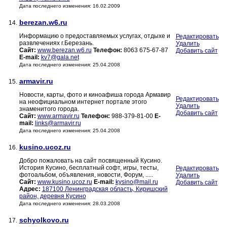
Дата последнего изменения: 16.02.2009
berezan.w6.ru
14.
Информацию о предоставляемых услугах, отдыхе и
Редактировать
развлечениях г.Березань.
Удалить
Сайт:
www.berezan.w6.ru
Телефон:
8063 675-67-87
Добавить сайт
E-mail:
kv7@gala.net
Дата последнего изменения: 25.04.2008
armavir.ru
15.
Новости, карты, фото и киноафиша города Армавир
Редактировать
на неофициальном интернет портале этого
Удалить
знаменитого города.
Добавить сайт
Сайт:
www.armavir.ru
Телефон:
988-379-81-00
E-
mail:
links@armavir.ru
Дата последнего изменения: 25.04.2008
kusino.ucoz.ru
16.
Добро пожаловать на сайт посвященный Кусино.
История Кусино, бесплатный софт, игры, тесты,
Редактировать
фотоальбом, объявления, новости, Форум, .....
Удалить
Сайт:
www.kusino.ucoz.ru
E-mail:
kysino@mail.ru
Добавить сайт
Адрес:
187100 Ленинградская область, Киришский
район, деревня Кусино
Дата последнего изменения: 28.03.2008
schyolkovo.ru
17.