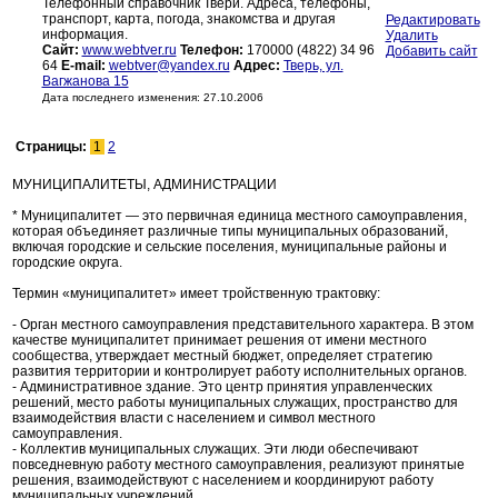
Телефонный справочник Твери. Адреса, телефоны,
транспорт, карта, погода, знакомства и другая
Редактировать
информация.
Удалить
Сайт:
www.webtver.ru
Телефон:
170000 (4822) 34 96
Добавить сайт
64
E-mail:
webtver@yandex.ru
Адрес:
Тверь, ул.
Вагжанова 15
Дата последнего изменения: 27.10.2006
Страницы:
1
2
МУНИЦИПАЛИТЕТЫ, АДМИНИСТРАЦИИ
* Муниципалитет — это первичная единица местного самоуправления,
которая объединяет различные типы муниципальных образований,
включая городские и сельские поселения, муниципальные районы и
городские округа.
Термин «муниципалитет» имеет тройственную трактовку:
- Орган местного самоуправления представительного характера. В этом
качестве муниципалитет принимает решения от имени местного
сообщества, утверждает местный бюджет, определяет стратегию
развития территории и контролирует работу исполнительных органов.
- Административное здание. Это центр принятия управленческих
решений, место работы муниципальных служащих, пространство для
взаимодействия власти с населением и символ местного
самоуправления.
- Коллектив муниципальных служащих. Эти люди обеспечивают
повседневную работу местного самоуправления, реализуют принятые
решения, взаимодействуют с населением и координируют работу
муниципальных учреждений.