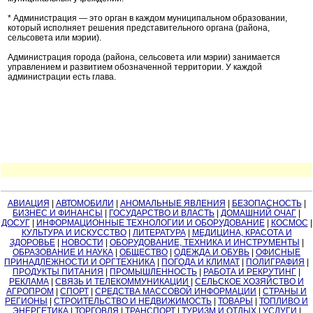
* Администрация — это орган в каждом муниципальном образовании,
который исполняет решения представительного органа (района,
сельсовета или мэрии).
Администрация города (района, сельсовета или мэрии) занимается
управлением и развитием обозначенной территории. У каждой
администрации есть глава.
АВИАЦИЯ
|
АВТОМОБИЛИ
|
АНОМАЛЬНЫЕ ЯВЛЕНИЯ
|
БЕЗОПАСНОСТЬ
|
БИЗНЕС И ФИНАНСЫ
|
ГОСУДАРСТВО И ВЛАСТЬ
|
ДОМАШНИЙ ОЧАГ
|
ДОСУГ
|
ИНФОРМАЦИОННЫЕ ТЕХНОЛОГИИ И ОБОРУДОВАНИЕ
|
КОСМОС
|
КУЛЬТУРА И ИСКУССТВО
|
ЛИТЕРАТУРА
|
МЕДИЦИНА, КРАСОТА И
ЗДОРОВЬЕ
|
НОВОСТИ
|
ОБОРУДОВАНИЕ, ТЕХНИКА И ИНСТРУМЕНТЫ
|
ОБРАЗОВАНИЕ И НАУКА
|
ОБЩЕСТВО
|
ОДЕЖДА И ОБУВЬ
|
ОФИСНЫЕ
ПРИНАДЛЕЖНОСТИ И ОРГТЕХНИКА
|
ПОГОДА И КЛИМАТ
|
ПОЛИГРАФИЯ
|
ПРОДУКТЫ ПИТАНИЯ
|
ПРОМЫШЛЕННОСТЬ
|
РАБОТА И РЕКРУТИНГ
|
РЕКЛАМА
|
СВЯЗЬ И ТЕЛЕКОММУНИКАЦИИ
|
СЕЛЬСКОЕ ХОЗЯЙСТВО И
АГРОПРОМ
|
СПОРТ
|
СРЕДСТВА МАССОВОЙ ИНФОРМАЦИИ
|
СТРАНЫ И
РЕГИОНЫ
|
СТРОИТЕЛЬСТВО И НЕДВИЖИМОСТЬ
|
ТОВАРЫ
|
ТОПЛИВО И
ЭНЕРГЕТИКА
|
ТОРГОВЛЯ
|
ТРАНСПОРТ
|
ТУРИЗМ И ОТДЫХ
|
УСЛУГИ
|