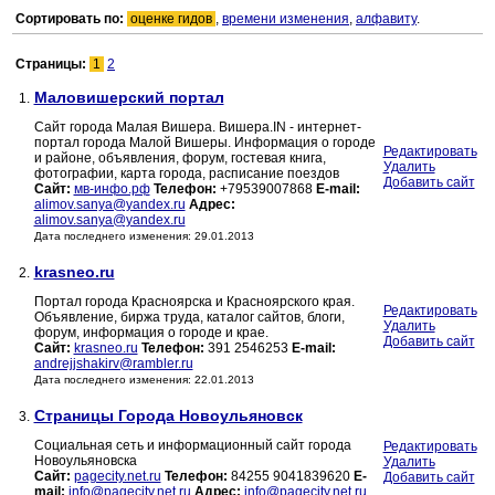
Сортировать по:
оценке гидов
,
времени изменения
,
алфавиту
.
Страницы:
1
2
Маловишерский портал
1.
Сайт города Малая Вишера. Вишера.IN - интернет-
портал города Малой Вишеры. Информация о городе
Редактировать
и районе, объявления, форум, гостевая книга,
Удалить
фотографии, карта города, расписание поездов
Добавить сайт
Сайт:
мв-инфо.рф
Телефон:
+79539007868
E-mail:
alimov.sanya@yandex.ru
Адрес:
alimov.sanya@yandex.ru
Дата последнего изменения: 29.01.2013
krasneo.ru
2.
Портал города Красноярска и Красноярского края.
Редактировать
Объявление, биржа труда, каталог сайтов, блоги,
Удалить
форум, информация о городе и крае.
Добавить сайт
Сайт:
krasneo.ru
Телефон:
391 2546253
E-mail:
andrejjshakirv@rambler.ru
Дата последнего изменения: 22.01.2013
Страницы Города Новоульяновск
3.
Социальная сеть и информационный сайт города
Редактировать
Новоульяновска
Удалить
Сайт:
pagecity.net.ru
Телефон:
84255 9041839620
E-
Добавить сайт
mail:
info@pagecity.net.ru
Адрес:
info@pagecity.net.ru