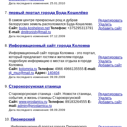
Дата последнего изменения: 25.01.2010
первый портал города Буда-Кошелёво
7.
В самом центре прекрасных рощ и дубрав
Редактировать
белорусских земель расположился Буда-Кошелево.
Удалить
Сайт:
buda-koshelevo.net
Телефон:
+375295313791
Добавить сайт
E-mail:
dmitronish@mail.ru
Дата последнего изменения: 07.12.2009
Информационный сайт города Коломна
8.
Информационный сайт города Коломна - это портал,
который предлагает гостям и жителям города
Редактировать
подробную информацию о местах отдыха в городе
Удалить
Коломна.
Добавить сайт
Сайт:
kolomnia.ru
Телефон:
4966 4966135555
E-mail:
dj_muz@mail.ru
Адрес:
140404
Дата последнего изменения: 09.09.2009
Старокорсунская станица
9.
Старокорсунская станица - сайт. Новости станицы,
Редактировать
события, и жизнь станицы Старокорсунской
Удалить
Сайт:
www.prostanicu.ru
Телефон:
89183264555
E-
Добавить сайт
mail:
admin@prostarnicu.ru
Дата последнего изменения: 08.09.2009
Пионерский
10.
Информационный портал города Пионерского.