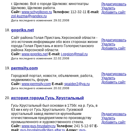
г. Щелково. Всё о городе Щелково: кинотеатры
Редактировать
Щелково, Щелково работа.
Удалить
Сайт:
www.schyolkovo.ru
Телефон:
112-32-11
E-mail:
Добавить сайт
zol-kuzma@yandex.ru
Дата последнего изменения: 29.02.2008
gopriks.net
18.
Сайт района Голая Пристань Херсонской области -
Редактировать
это источник информации обо всех сторонах жизни
Удалить
города Голая Пристань и всего Голопристанского
Добавить сайт
района Херсонской области.
Сайт:
www.gopriks.net
E-mail:
i-region@mail.ru
Дата последнего изменения: 22.02.2008
permsity.com
19.
Редактировать
Городской портал, новости, объявления, работа,
Удалить
недвижимость, форум.
Добавить сайт
Сайт:
www.permsity.com
E-mail:
spaider2@ya.ru
Дата последнего изменения: 20.02.2008
история города Гусь Хрустальный
20.
Гусь-Хрустальный был основан в 1756г. на р. Гусь, в
63 км к югу от Гусь Хрустального. Гусевской
хрустальный завод является крупнейшим
Редактировать
отечественным предприятием по производству
Удалить
промышленного и художественного стекла.
Добавить сайт
Сайт:
www.gus-hrustalny.ru
Телефон:
241 5-12-97
E-
mail:
gus-hrustalny@cities.aftar.ru
Адрес:
gus-