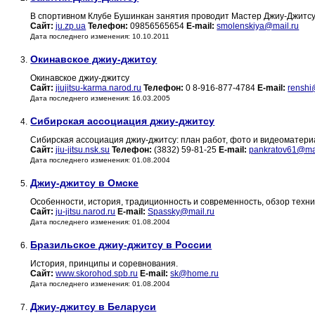
В спортивном Клубе Бушинкан занятия проводит Мастер Джиу-Джитсу
Сайт:
ju.zp.ua
Телефон:
09856565654
E-mail:
smolenskiya@mail.ru
Дата последнего изменения: 10.10.2011
Окинавское джиу-джитсу
3.
Окинавское джиу-джитсу
Сайт:
jiujitsu-karma.narod.ru
Телефон:
0 8-916-877-4784
E-mail:
renshi
Дата последнего изменения: 16.03.2005
Сибирская ассоциация джиу-джитсу
4.
Сибирская ассоциация джиу-джитсу: план работ, фото и видеоматериал
Сайт:
jiu-jitsu.nsk.su
Телефон:
(3832) 59-81-25
E-mail:
pankratov61@mai
Дата последнего изменения: 01.08.2004
Джиу-джитсу в Омске
5.
Особенности, история, традиционность и современность, обзор техни
Сайт:
ju-jitsu.narod.ru
E-mail:
Spassky@mail.ru
Дата последнего изменения: 01.08.2004
Бразильское джиу-джитсу в России
6.
История, принципы и соревнования.
Сайт:
www.skorohod.spb.ru
E-mail:
sk@home.ru
Дата последнего изменения: 01.08.2004
Джиу-джитсу в Беларуси
7.