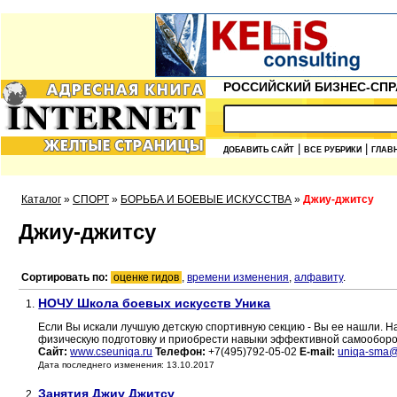
РОССИЙСКИЙ БИЗНЕС-СПР
|
|
ДОБАВИТЬ САЙТ
ВСЕ РУБРИКИ
ГЛАВ
Каталог
»
СПОРТ
»
БОРЬБА И БОЕВЫЕ ИСКУССТВА
»
Джиу-джитсу
Джиу-джитсу
Сортировать по:
оценке гидов
,
времени изменения
,
алфавиту
.
НОЧУ Школа боевых искусств Уника
1.
Если Вы искали лучшую детскую спортивную секцию - Вы ее нашли. Н
физическую подготовку и приобрести навыки эффективной самооборо
Сайт:
www.cseuniqa.ru
Телефон:
+7(495)792-05-02
E-mail:
uniqa-sma@
Дата последнего изменения: 13.10.2017
Занятия Джиу Джитсу
2.