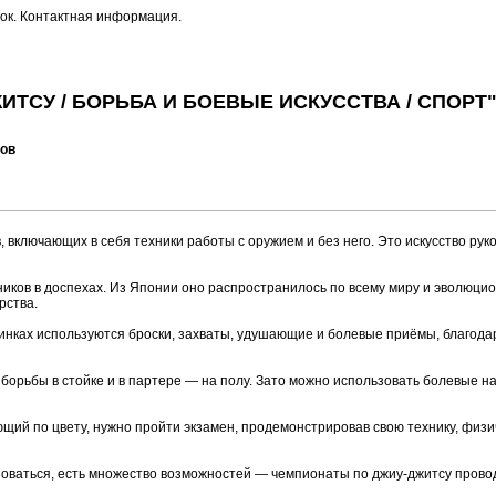
вок. Контактная информация.
ИТСУ / БОРЬБА И БОЕВЫЕ ИСКУССТВА / СПОРТ
тов
включающих в себя техники работы с оружием и без него. Это искусство рук
вников в доспехах. Из Японии оно распространилось по всему миру и эволюци
рства.
динках используются броски, захваты, удушающие и болевые приёмы, благода
борьбы в стойке и в партере — на полу. Зато можно использовать болевые н
щий по цвету, нужно пройти экзамен, продемонстрировав свою технику, физи
вноваться, есть множество возможностей — чемпионаты по джиу-джитсу провод