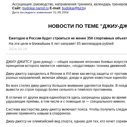
Ассоциация, руководство, направления тренинга, календарь трениро
Сайт:
budokai.narod.ru
E-mail:
budokai@tut.by
Дата последнего изменения: 01.08.2004
НОВОСТИ ПО ТЕМЕ "ДЖИУ-ДЖ
Ежегодно в России будет строиться не менее 350 спортивных объек
На эти цели в ближайшие 6 лет направят 65 миллиардов рублей
2024-10-18
ДЖИУ-ДЖИТСУ (дзю-дзюцу) — общее название японских боевых искусств, 
принципом которого является «мягкая», «податливая» техника движений.
Джиу-джитсу зародилось в Японии в XVI веке как метод защиты от проти
разных направлений, включая айкидо, дзюдо и другие известные единобо
Во всех стилях джиу-джитсу большое внимание уделяется борьбе. В пое
вывести из строя гораздо более сильного и тяжёлого противника.
В отличие от других видов единоборств здесь запрещены удары во время 
удушающие приёмы, в том числе и с помощью ги — специального кимоно.
Система мастерства джиу-джитсу включает пояса. Чтобы получить следую
умение применять навыки в спаррингах.
Джиу-джитсу не олимпийский вид спорта, однако для тех, кто хочет соре