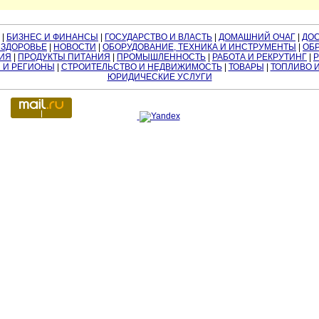
|
БИЗНЕС И ФИНАНСЫ
|
ГОСУДАРСТВО И ВЛАСТЬ
|
ДОМАШНИЙ ОЧАГ
|
ДО
 ЗДОРОВЬЕ
|
НОВОСТИ
|
ОБОРУДОВАНИЕ, ТЕХНИКА И ИНСТРУМЕНТЫ
|
ОБР
ИЯ
|
ПРОДУКТЫ ПИТАНИЯ
|
ПРОМЫШЛЕННОСТЬ
|
РАБОТА И РЕКРУТИНГ
|
 И РЕГИОНЫ
|
СТРОИТЕЛЬСТВО И НЕДВИЖИМОСТЬ
|
ТОВАРЫ
|
ТОПЛИВО 
ЮРИДИЧЕСКИЕ УСЛУГИ