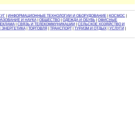
СУГ
|
ИНФОРМАЦИОННЫЕ ТЕХНОЛОГИИ И ОБОРУДОВАНИЕ
|
КОСМОС
|
АЗОВАНИЕ И НАУКА
|
ОБЩЕСТВО
|
ОДЕЖДА И ОБУВЬ
|
ОФИСНЫЕ
РЕКЛАМА
|
СВЯЗЬ И ТЕЛЕКОММУНИКАЦИИ
|
СЕЛЬСКОЕ ХОЗЯЙСТВО И
И ЭНЕРГЕТИКА
|
ТОРГОВЛЯ
|
ТРАНСПОРТ
|
ТУРИЗМ И ОТДЫХ
|
УСЛУГИ
|