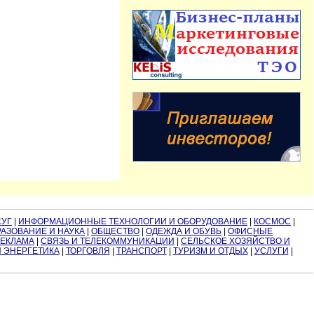
СУГ
|
ИНФОРМАЦИОННЫЕ ТЕХНОЛОГИИ И ОБОРУДОВАНИЕ
|
КОСМОС
|
АЗОВАНИЕ И НАУКА
|
ОБЩЕСТВО
|
ОДЕЖДА И ОБУВЬ
|
ОФИСНЫЕ
РЕКЛАМА
|
СВЯЗЬ И ТЕЛЕКОММУНИКАЦИИ
|
СЕЛЬСКОЕ ХОЗЯЙСТВО И
И ЭНЕРГЕТИКА
|
ТОРГОВЛЯ
|
ТРАНСПОРТ
|
ТУРИЗМ И ОТДЫХ
|
УСЛУГИ
|