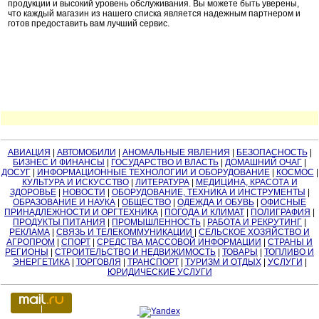
продукции и высокий уровень обслуживания. Вы можете быть уверены,
что каждый магазин из нашего списка является надежным партнером и
готов предоставить вам лучший сервис.
АВИАЦИЯ
|
АВТОМОБИЛИ
|
АНОМАЛЬНЫЕ ЯВЛЕНИЯ
|
БЕЗОПАСНОСТЬ
|
БИЗНЕС И ФИНАНСЫ
|
ГОСУДАРСТВО И ВЛАСТЬ
|
ДОМАШНИЙ ОЧАГ
|
ДОСУГ
|
ИНФОРМАЦИОННЫЕ ТЕХНОЛОГИИ И ОБОРУДОВАНИЕ
|
КОСМОС
|
КУЛЬТУРА И ИСКУССТВО
|
ЛИТЕРАТУРА
|
МЕДИЦИНА, КРАСОТА И
ЗДОРОВЬЕ
|
НОВОСТИ
|
ОБОРУДОВАНИЕ, ТЕХНИКА И ИНСТРУМЕНТЫ
|
ОБРАЗОВАНИЕ И НАУКА
|
ОБЩЕСТВО
|
ОДЕЖДА И ОБУВЬ
|
ОФИСНЫЕ
ПРИНАДЛЕЖНОСТИ И ОРГТЕХНИКА
|
ПОГОДА И КЛИМАТ
|
ПОЛИГРАФИЯ
|
ПРОДУКТЫ ПИТАНИЯ
|
ПРОМЫШЛЕННОСТЬ
|
РАБОТА И РЕКРУТИНГ
|
РЕКЛАМА
|
СВЯЗЬ И ТЕЛЕКОММУНИКАЦИИ
|
СЕЛЬСКОЕ ХОЗЯЙСТВО И
АГРОПРОМ
|
СПОРТ
|
СРЕДСТВА МАССОВОЙ ИНФОРМАЦИИ
|
СТРАНЫ И
РЕГИОНЫ
|
СТРОИТЕЛЬСТВО И НЕДВИЖИМОСТЬ
|
ТОВАРЫ
|
ТОПЛИВО И
ЭНЕРГЕТИКА
|
ТОРГОВЛЯ
|
ТРАНСПОРТ
|
ТУРИЗМ И ОТДЫХ
|
УСЛУГИ
|
ЮРИДИЧЕСКИЕ УСЛУГИ