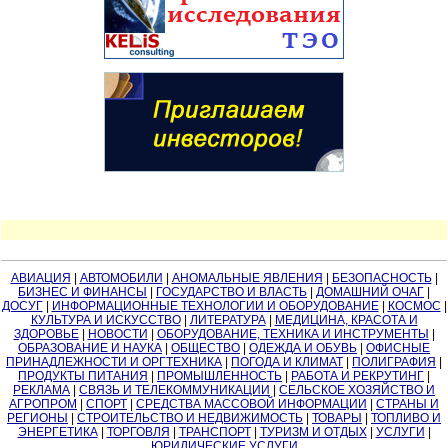
АВИАЦИЯ
|
АВТОМОБИЛИ
|
АНОМАЛЬНЫЕ ЯВЛЕНИЯ
|
БЕЗОПАСНОСТЬ
|
БИЗНЕС И ФИНАНСЫ
|
ГОСУДАРСТВО И ВЛАСТЬ
|
ДОМАШНИЙ ОЧАГ
|
ДОСУГ
|
ИНФОРМАЦИОННЫЕ ТЕХНОЛОГИИ И ОБОРУДОВАНИЕ
|
КОСМОС
|
КУЛЬТУРА И ИСКУССТВО
|
ЛИТЕРАТУРА
|
МЕДИЦИНА, КРАСОТА И
ЗДОРОВЬЕ
|
НОВОСТИ
|
ОБОРУДОВАНИЕ, ТЕХНИКА И ИНСТРУМЕНТЫ
|
ОБРАЗОВАНИЕ И НАУКА
|
ОБЩЕСТВО
|
ОДЕЖДА И ОБУВЬ
|
ОФИСНЫЕ
ПРИНАДЛЕЖНОСТИ И ОРГТЕХНИКА
|
ПОГОДА И КЛИМАТ
|
ПОЛИГРАФИЯ
|
ПРОДУКТЫ ПИТАНИЯ
|
ПРОМЫШЛЕННОСТЬ
|
РАБОТА И РЕКРУТИНГ
|
РЕКЛАМА
|
СВЯЗЬ И ТЕЛЕКОММУНИКАЦИИ
|
СЕЛЬСКОЕ ХОЗЯЙСТВО И
АГРОПРОМ
|
СПОРТ
|
СРЕДСТВА МАССОВОЙ ИНФОРМАЦИИ
|
СТРАНЫ И
РЕГИОНЫ
|
СТРОИТЕЛЬСТВО И НЕДВИЖИМОСТЬ
|
ТОВАРЫ
|
ТОПЛИВО И
ЭНЕРГЕТИКА
|
ТОРГОВЛЯ
|
ТРАНСПОРТ
|
ТУРИЗМ И ОТДЫХ
|
УСЛУГИ
|
ЮРИДИЧЕСКИЕ УСЛУГИ