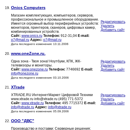
Onics Computers
19.
Магазин комплектующих, компьютеров, серверов,
профессиональное и промышленное оборудование.
Редактировать
Имеется огромный выбор периферийных устройств:
Удалить
мониторов, принтеров, сканеров, цифровых камер,
Добавить сайт
комбинированных устройств.
Сайт:
www.onics.ru
Телефон:
912-31,04
E-mail:
o7@mail.ru
Адрес:
o7@mail.ru
Дата последнего изменения: 13.11.2006
www.oneZone.ru.
20.
Одна зона - Твоя зона! Ноутбуки, КПК, ЖК-
Редактировать
телевизоры и мониторы.
Удалить
Сайт:
www.onezone.ru
Телефон:
7746692
E-mail:
Добавить сайт
info@onezone.ru
Дата последнего изменения: 03.10.2006
XTrade
21.
XTRADE.RU ИнтернетМаркет Цифровой Техники
Редактировать
www.xtrade.ru info@xtrade.ru (495) 771-5372
Удалить
Сайт:
www.xtrade.ru
Телефон:
495 7715372
E-mail:
Добавить сайт
info@xtrade.ru
Адрес:
info@xtrade.ru
Дата последнего изменения: 05.09.2006
ООО "ДВС"
22.
Производство и поставки: Серверные решения;