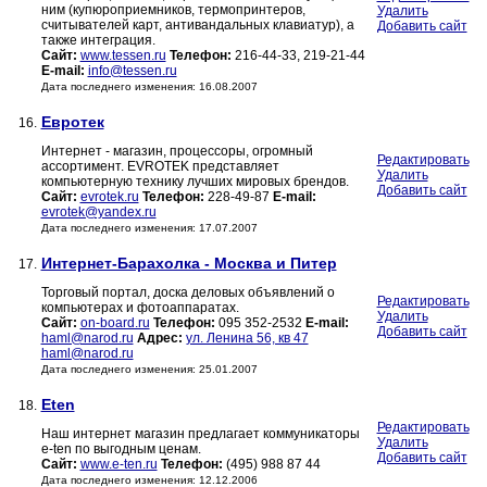
ним (купюроприемников, термопринтеров,
Удалить
считывателей карт, антивандальных клавиатур), а
Добавить сайт
также интеграция.
Сайт:
www.tessen.ru
Телефон:
216-44-33, 219-21-44
E-mail:
info@tessen.ru
Дата последнего изменения: 16.08.2007
Евротек
16.
Интернет - магазин, процессоры, огромный
Редактировать
ассортимент. EVROTEK представляет
Удалить
компьютерную технику лучших мировых брендов.
Добавить сайт
Сайт:
evrotek.ru
Телефон:
228-49-87
E-mail:
evrotek@yandex.ru
Дата последнего изменения: 17.07.2007
Интернет-Барахолка - Москва и Питер
17.
Торговый портал, доска деловых объявлений о
Редактировать
компьютерах и фотоаппаратах.
Удалить
Сайт:
on-board.ru
Телефон:
095 352-2532
E-mail:
Добавить сайт
haml@narod.ru
Адрес:
ул. Ленина 56, кв 47
haml@narod.ru
Дата последнего изменения: 25.01.2007
Eten
18.
Редактировать
Наш интернет магазин предлагает коммуникаторы
Удалить
e-ten по выгодным ценам.
Добавить сайт
Сайт:
www.e-ten.ru
Телефон:
(495) 988 87 44
Дата последнего изменения: 12.12.2006