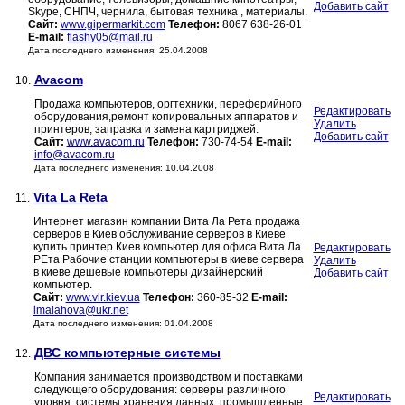
Добавить сайт
Skype, СНПЧ, чернила, бытовая техника , материалы.
Сайт:
www.gipermarkit.com
Телефон:
8067 638-26-01
E-mail:
flashy05@mail.ru
Дата последнего изменения: 25.04.2008
Avacom
10.
Продажа компьютеров, оргтехники, переферийного
Редактировать
оборудования,ремонт копировальных аппаратов и
Удалить
принтеров, заправка и замена картриджей.
Добавить сайт
Сайт:
www.avacom.ru
Телефон:
730-74-54
E-mail:
info@avacom.ru
Дата последнего изменения: 10.04.2008
Vita La Reta
11.
Интернет магазин компании Вита Ла Рета продажа
серверов в Киев обслуживание серверов в Киеве
купить принтер Киев компьютер для офиса Вита Ла
Редактировать
РЕта Рабочие станции компьютеры в киеве сервера
Удалить
в киеве дешевые компьютеры дизайнерский
Добавить сайт
компьютер.
Сайт:
www.vlr.kiev.ua
Телефон:
360-85-32
E-mail:
lmalahova@ukr.net
Дата последнего изменения: 01.04.2008
ДВС компьютерные системы
12.
Компания занимается производством и поставками
следующего оборудования: серверы различного
Редактировать
уровня; системы хранения данных; промышленные