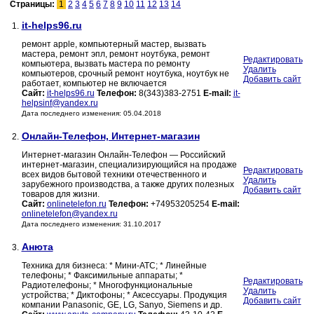
Страницы:
1
2
3
4
5
6
7
8
9
10
11
12
13
14
it-helps96.ru
1.
ремонт apple, компьютерный мастер, вызвать
мастера, ремонт эпл, ремонт ноутбука, ремонт
Редактировать
компьютера, вызвать мастера по ремонту
Удалить
компьютеров, срочный ремонт ноутбука, ноутбук не
Добавить сайт
работает, компьютер не включается
Сайт:
it-helps96.ru
Телефон:
8(343)383-2751
E-mail:
it-
helpsinf@yandex.ru
Дата последнего изменения: 05.04.2018
Онлайн-Телефон, Интернет-магазин
2.
Интернет-магазин Онлайн-Телефон — Российский
интернет-магазин, специализирующийся на продаже
Редактировать
всех видов бытовой техники отечественного и
Удалить
зарубежного производства, а также других полезных
Добавить сайт
товаров для жизни.
Сайт:
onlinetelefon.ru
Телефон:
+74953205254
E-mail:
onlinetelefon@yandex.ru
Дата последнего изменения: 31.10.2017
Анюта
3.
Техника для бизнеса: * Мини-АТС; * Линейные
телефоны; * Факсимильные аппараты; *
Редактировать
Радиотелефоны; * Многофункциональные
Удалить
устройства; * Диктофоны; * Аксессуары. Продукция
Добавить сайт
компании Panasonic, GE, LG, Sanyo, Siemens и др.