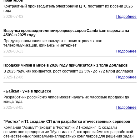
принтеров
Контрактный производитель электроники ЦТС поставит их к осени 2026
года
2026-07-03
Подробнее
Выручка производителя микропроцессоров Cambricon выросла на
450% в 2025 году
Продукцию компании используют в таких отраслях, как
телекоммуникации, финансы и интернет
2026-03-13
Подробнее
Продажи чипов в мире в 2026 году приблизятся к 1 трлн долларов
В 2025 году, как ожидается, рост составит 22,5% - до 772 млрд долларов
2025-12-06
Подробнее
«Байкал» уже в процессе
Разработчик российских чипов может начать их массовые продажи до
конца года
2025-08-05
Подробнее
"Ростех" и Т1 создали СП для разработки отечественных серверов
Компания "Азимут" (входит в "Ростех") и ИТ-холдинг Т1 создали
совместное предприятие "Мультиллект", которое займется разработкой
отечественных программно-аппаратных комплексов для решения задач