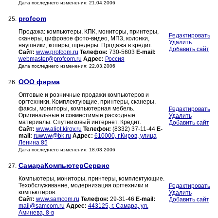
Дата последнего изменения: 21.04.2006
profcom
25.
Продажа: компьютеры, КПК, мониторы, принтеры,
Редактировать
сканеры, цифровое фото-видео, МП3, колонки,
Удалить
наушники, копиры, шредеры. Продажа в кредит.
Добавить сайт
Сайт:
www.profcom.ru
Телефон:
730-5603
E-mail:
webmaster@profcom.ru
Адрес:
Россия
Дата последнего изменения: 22.03.2006
ООО фирма
26.
Оптовые и розничные продажи компьютеров и
оргтехники. Комплектующие, принтеры, сканеры,
факсы, мониторы, компьютерная мебель.
Редактировать
Оригинальные и совместимые расходные
Удалить
материалы. Спутниковый интернет. Кредит.
Добавить сайт
Сайт:
www.aliot.kirov.ru
Телефон:
(8332) 37-11-44
E-
mail:
ruwww@bk.ru
Адрес:
610000, г.Киров, улица
Ленина 85
Дата последнего изменения: 18.03.2006
СамараКомпьютерСервис
27.
Компьютеры, мониторы, принтеры, комплектующие.
Техобслуживание, модернизация оргтехники и
Редактировать
компьютеров.
Удалить
Сайт:
www.samcom.ru
Телефон:
29-31-46
E-mail:
Добавить сайт
mail@samcom.ru
Адрес:
443125, г. Самара, ул.
Аминева, 8-в