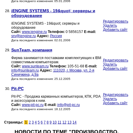
Дата последнего изменения: 05.01.2006
iENGINE SYSTEMS - 19&quot; серверы и
28.
оборудование
Редактировать
iENGINE SYSTEMS - 19&quot; серверы и
Удалить
оборудование
Добавить сайт
Сайт:
www.iengine.ru
Телефон:
0 5856157
E-mail:
srv@iengine.ru
Адрес:
Россия
Дата последнего изменения: 02.01.2006
SunTeam, компания
29.
Фирма занимается поставками комплектующих к IBM
Редактировать
совместимым компьютерам.
Удалить
Сайт:
www.sunteam.ru
Телефон:
105-51-68
E-mail:
Добавить сайт
info@sunteam.ru
Адрес:
111020, г. Москва, ул. 2-я
Синичкина, д.9а
Дата последнего изменения: 25.12.2005
Pit-PC
30.
Редактировать
Pit-PC - Продажа карманных компьютеров, КПК, PDA
Удалить
и аксессуаров к ним.
Добавить сайт
Сайт:
www.pit-pc.ru
E-mail:
info@pit-pc.ru
Дата последнего изменения: 18.12.2005
Страницы:
1
2
3
4
5
6
7
8
9
10
11
12
13
14
НОВОСТИ ПО ТЕМЕ "ПРОИЗВОДСТВО,