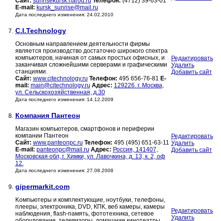
Сайт:
sunrisekursk.narod.ru
Телефон:
(4712) 39-63-01
E-mail:
kursk_sunrise@mail.ru
Дата последнего изменения: 24.02.2010
C.I.Technology
7.
Основным направлением деятельности фирмы
является производство достаточно широкого спектра
компьютеров, начиная от самых простых офисных, и
Редактировать
заканчивая сложнейшими серверами и графическими
Удалить
станциями.
Добавить сайт
Сайт:
www.citechnology.ru
Телефон:
495 656-76-81
E-
mail:
main@citechnology.ru
Адрес:
129226. г. Москва,
ул. Сельскохозяйственная, д.30
Дата последнего изменения: 14.12.2009
Компания Пантеон
8.
Магазин компьютеров, смартфонов и периферии
компании Пантеон
Редактировать
Сайт:
www.panteonpc.ru
Телефон:
495 (495) 651-63-11
Удалить
E-mail:
panteonpc@mail.ru
Адрес:
Россия, 141407,
Добавить сайт
Московская обл, г. Химки, ул. Лавочкина, д. 13, к. 2, оф
12.
Дата последнего изменения: 27.08.2008
gipermarkit.com
9.
Kомпьютеры и комплектующие, ноутбуки, телефоны,
плееры, электроника, DVD, КПК, веб камеры, камеры
Редактировать
наблюдения, flash-память, фототехника, сетевое
Удалить
оборудование, телевизоры, домашние кинотеатры,