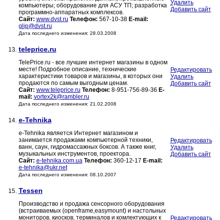
Удалить
компьютеры; оборудование для АСУ ТП; разработка
Добавить сайт
программно-аппаратных комплексов.
Сайт:
www.dvst.ru
Телефон:
567-10-38
E-mail:
glip@dvst.ru
Дата последнего изменения: 28.03.2008
teleprice.ru
13.
TelePrice.ru - все лучшие интернет магазины в одном
месте! Подробное описание, технические
Редактировать
характеристики товаров и магазины, в которых они
Удалить
продаются по самым выгодным ценам.
Добавить сайт
Сайт:
www.teleprice.ru
Телефон:
8-951-756-89-36
E-
mail:
vortex2k@rambler.ru
Дата последнего изменения: 21.02.2008
e-Tehnika
14.
e-Tehnika является Интернет магазином и
занимается продажами компьютерной техники,
Редактировать
ванн, саун, гидромассажных боксов. А также книг,
Удалить
музыкальных инструментов, проектора.
Добавить сайт
Сайт:
e-tehnika.com.ua
Телефон:
360-12-17
E-mail:
e-tehnika@ukr.net
Дата последнего изменения: 08.10.2007
Tessen
15.
Производство и продажа сенсорного оборудования
(встраиваемых (openframe,easymount) и настольных
мониторов, киосков, терминалов и комлектующих к
Редактировать