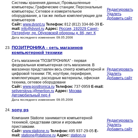
Системы хранения данных; Промышленные
компьютеры; Графические станции; Персональные
Редактировать
компьютеры; Сетевое и измерительное
Удалить
оборудование, а так же любые комплектующие для
Добавить сайт
компьютеров
Сайт:
www.dvsnt.ru
Телефон:
812 (812) 334-86-39
E-
mail:
info@dvsnt.ru
Адрес:
Россия, 192029 Санкт-
Петербург, пр. Обуховской обороны д. 86, лит. К
Дата последнего изменения: 09.05.2006
ПОЗИТРОНИКА - сеть магазинов
23.
компьютерной техники
Сеть магазинов "ПОЗИТРОНИКА" - первая
федеральная компьютерная сеть магазинов. В
магазинах представлен весь спектр компьютерной и
Редактировать
цифровой техники: ПК, ноутбуки, периферия,
Удалить
комплектующие, расходные материалы, офисная
Добавить сайт
техника, сетевое оборудовани
Сайт:
www.positronica.ru
Телефон:
737-0959
E-mail:
seliverstova.j@merlion.ru
Адрес:
Москва
Автомобильный пер 4
Дата последнего изменения: 09.05.2006
sony ps
24.
Компания Statione занимается компьютерной
Редактировать
техникой, средствами связи и игровыми
Удалить
приставками.
Добавить сайт
Сайт:
www.statione.ru
Телефон:
495 937-29-05
E-
mail:
statione@statione.ru
Адрес:
station.ru