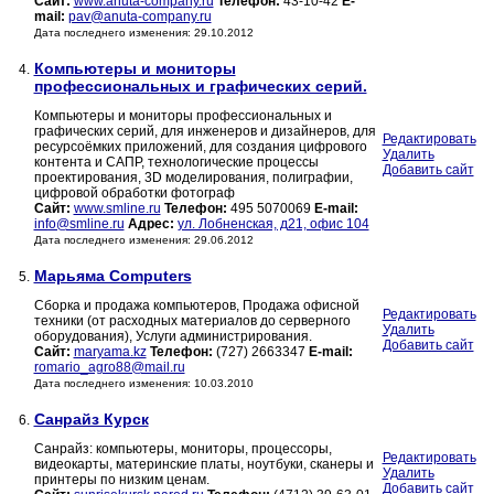
Сайт:
www.anuta-company.ru
Телефон:
43-10-42
E-
mail:
pav@anuta-company.ru
Дата последнего изменения: 29.10.2012
Компьютеры и мониторы
4.
профессиональных и графических серий.
Компьютеры и мониторы профессиональных и
графических серий, для инженеров и дизайнеров, для
Редактировать
ресурсоёмких приложений, для создания цифрового
Удалить
контента и САПР, технологические процессы
Добавить сайт
проектирования, 3D моделирования, полиграфии,
цифровой обработки фотограф
Сайт:
www.smline.ru
Телефон:
495 5070069
E-mail:
info@smline.ru
Адрес:
ул. Лобненская, д21, офис 104
Дата последнего изменения: 29.06.2012
Марьяма Computers
5.
Сборка и продажа компьютеров, Продажа офисной
Редактировать
техники (от расходных материалов до серверного
Удалить
оборудования), Услуги администрирования.
Добавить сайт
Сайт:
maryama.kz
Телефон:
(727) 2663347
E-mail:
romario_agro88@mail.ru
Дата последнего изменения: 10.03.2010
Санрайз Курск
6.
Санрайз: компьютеры, мониторы, процессоры,
Редактировать
видеокарты, материнские платы, ноутбуки, сканеры и
Удалить
принтеры по низким ценам.
Добавить сайт