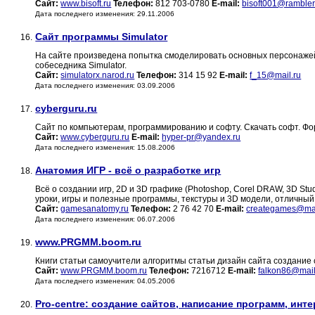
Сайт:
www.bisoft.ru
Телефон:
812 703-0780
E-mail:
bisoft001@rambler
Дата последнего изменения: 29.11.2006
Сайт программы Simulator
16.
На сайте произведена попытка смоделировать основных персонажей 
собеседника Simulator.
Сайт:
simulatorx.narod.ru
Телефон:
314 15 92
E-mail:
f_15@mail.ru
Дата последнего изменения: 03.09.2006
cyberguru.ru
17.
Сайт по компьютерам, программированию и софту. Скачать софт. Ф
Сайт:
www.cyberguru.ru
E-mail:
hyper-pr@yandex.ru
Дата последнего изменения: 15.08.2006
Анатомия ИГР - всё о разработке игр
18.
Всё о создании игр, 2D и 3D графике (Photoshop, Corel DRAW, 3D Stu
уроки, игры и полезные программы, текстуры и 3D модели, отличный ф
Сайт:
gamesanatomy.ru
Телефон:
2 76 42 70
E-mail:
creategames@mai
Дата последнего изменения: 06.07.2006
www.PRGMM.boom.ru
19.
Книги статьи самоучители алгоритмы статьи дизайн сайта создание с
Сайт:
www.PRGMM.boom.ru
Телефон:
7216712
E-mail:
falkon86@mail
Дата последнего изменения: 04.05.2006
Pro-centre: создание сайтов, написание программ, инт
20.