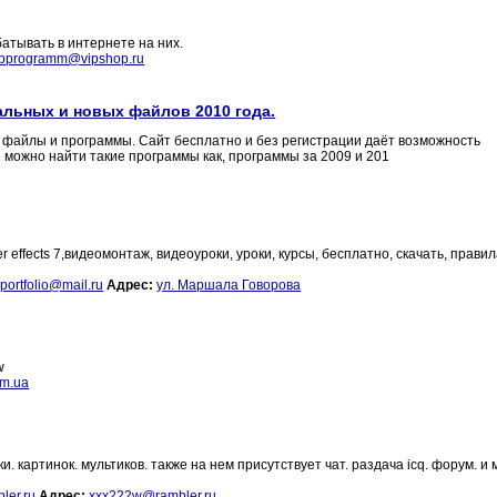
атывать в интернете на них.
bprogramm@vipshop.ru
кальных и новых файлов 2010 года.
е файлы и программы. Сайт бесплатно и без регистрации даёт возможность
можно найти такие программы как, программы за 2009 и 201
 after effects 7,видеомонтаж, видеоуроки, уроки, курсы, бесплатно, скачать, правил
_portfolio@mail.ru
Адрес:
ул. Маршала Говорова
w
om.ua
. картинок. мультиков. также на нем присутствует чат. раздача icq. форум. и 
ler.ru
Адрес:
xxx222w@rambler.ru