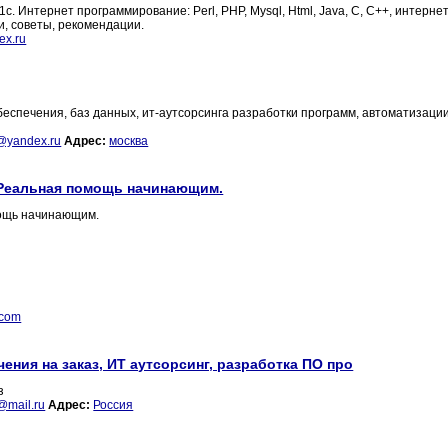
 Интернет программирование: Perl, PHP, Mysql, Html, Java, C, C++, интерне
ьи, советы, рекомендации.
ex.ru
беспечения, баз данных, ит-аутсорсинга разработки программ, автоматизаци
a@yandex.ru
Адрес:
москва
 Реальная помощь начинающим.
мощь начинающим.
.com
чения на заказ, ИТ аутсорсинг, разработка ПО про
з
@mail.ru
Адрес:
Россия