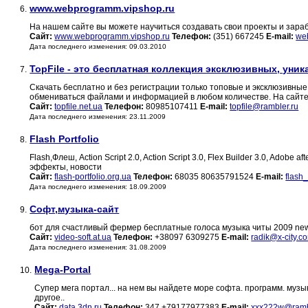
www.webprogramm.vipshop.ru
6.
На нашем сайте вы можете научиться создавать свои проекты и зараб
Сайт:
www.webprogramm.vipshop.ru
Телефон:
(351) 667245
E-mail:
we
Дата последнего изменения: 09.03.2010
TopFile - это бесплатная коллекция эксклюзивных, уни
7.
Скачать бесплатно и без регистрации только топовые и эксклюзивны
обмениваться файлами и информацией в любом количестве. На сайте 
Сайт:
topfile.net.ua
Телефон:
80985107411
E-mail:
topfile@rambler.ru
Дата последнего изменения: 23.11.2009
Flash Portfolio
8.
Flash,Флеш, Action Script 2.0, Action Script 3.0, Flex Builder 3.0, Adobe
эффекты, новости
Сайт:
flash-portfolio.org.ua
Телефон:
68035 80635791524
E-mail:
flash
Дата последнего изменения: 18.09.2009
Софт,музыка-сайт
9.
бот для счастливый фермер бесплатные голоса музыка читы 2009 ne
Сайт:
video-soft.at.ua
Телефон:
+38097 6309275
E-mail:
radik@x-city.c
Дата последнего изменения: 31.08.2009
Mega-Portal
10.
Супер мега портал... на нем вы найдете море софта. программ. музыки
другое..
Сайт:
data.3dn.ru
Телефон:
347 +79177977383
E-mail:
xxx222w@ramb