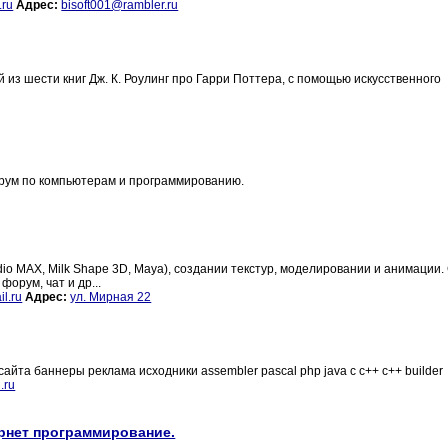
.ru
Адрес:
bisoft001@rambler.ru
из шести книг Дж. К. Роулинг про Гарри Поттера, с помощью искусственного
орум по компьютерам и программированию.
dio MAX, Milk Shape 3D, Maya), создании текстур, моделировании и анимации.
орум, чат и др...
l.ru
Адрес:
ул. Мирная 22
айта баннеры реклама исходники assembler pascal php java c c++ c++ builder
.ru
ернет программирование.