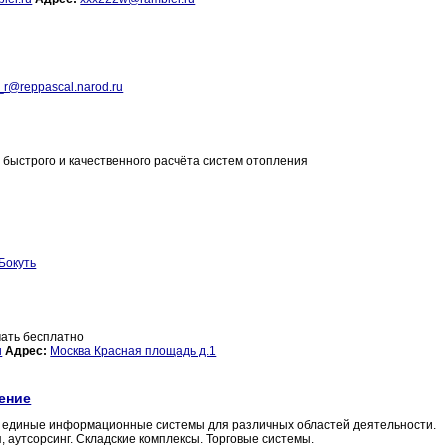
_r@reppascal.narod.ru
 быстрого и качественного расчёта систем отопления
Бокуть
чать бесплатно
u
Адрес:
Москва Красная площадь д.1
чение
и, единые информационные системы для различных областей деятельности.
, аутсорсинг. Складские комплексы. Торговые системы.