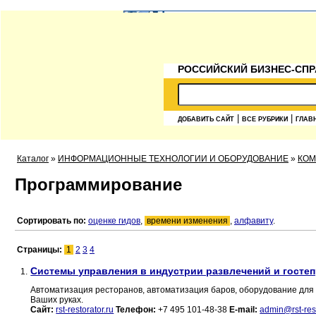
РОССИЙСКИЙ БИЗНЕС-СПР
|
|
ДОБАВИТЬ САЙТ
ВСЕ РУБРИКИ
ГЛАВ
Каталог
»
ИНФОРМАЦИОННЫЕ ТЕХНОЛОГИИ И ОБОРУДОВАНИЕ
»
КО
Программирование
Сортировать по:
оценке гидов
,
времени изменения
,
алфавиту
.
Страницы:
1
2
3
4
Системы управления в индустрии развлечений и госте
1.
Автоматизация ресторанов, автоматизация баров, оборудование для а
Ваших руках.
Сайт:
rst-restorator.ru
Телефон:
+7 495 101-48-38
E-mail:
admin@rst-rest