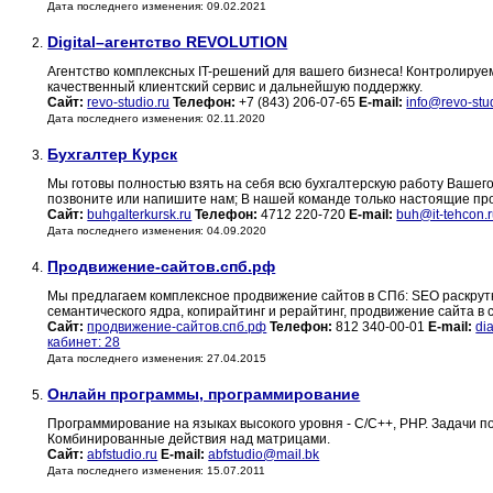
Дата последнего изменения: 09.02.2021
Digital–агентство REVOLUTION
2.
Агентство комплексных IT-решений для вашего бизнеса! Контролируем
качественный клиентский сервис и дальнейшую поддержку.
Сайт:
revo-studio.ru
Телефон:
+7 (843) 206-07-65
E-mail:
info@revo-stu
Дата последнего изменения: 02.11.2020
Бухгалтер Курск
3.
Мы готовы полностью взять на себя всю бухгалтерскую работу Вашег
позвоните или напишите нам; В нашей команде только настоящие п
Сайт:
buhgalterkursk.ru
Телефон:
4712 220-720
E-mail:
buh@it-tehcon.
Дата последнего изменения: 04.09.2020
Продвижение-сайтов.спб.рф
4.
Мы предлагаем комплексное продвижение сайтов в СПб: SEO раскрутк
семантического ядра, копирайтинг и рерайтинг, продвижение сайта в 
Сайт:
продвижение-сайтов.спб.рф
Телефон:
812 340-00-01
E-mail:
di
кабинет: 28
Дата последнего изменения: 27.04.2015
Онлайн программы, программирование
5.
Программирование на языках высокого уровня - C/C++, PHP. Задачи 
Комбинированные действия над матрицами.
Сайт:
abfstudio.ru
E-mail:
abfstudio@mail.bk
Дата последнего изменения: 15.07.2011