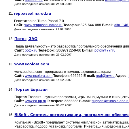
Дата последнего изменения: 25.08.2009
reppascal.narod.ru
11.
Репетитор по Turbo Pascal 7.0.
Сайт:
www.reppascal.narod.ru
Телефон:
825-644-088
E-mail:
alfa_146
Дата последнего изменения: 21.02.2008
Поток, ЗАО
12.
Наша деятельность - это разработка программного обеспечения для
Сайт:
potok.ru
Телефон:
(86397) 22-9-66
E-mail:
potok@77r.ru
Дата последнего изменения: 26.02.2007
www.ecolora.com
13.
www.ecolora.com - программы в помощь администраторам
Сайт:
www.ecolora.com
Телефон:
626262
E-mail:
real@krw.ru
Адрес:
Дата последнего изменения: 15.02.2007
Портал Евразия
14.
Портал Евразия - лучшие программы, игры, кино, музыка и книги, ска
Сайт:
www.ea.pp.ru
Телефон:
3332233
E-mail:
support@eurasialand.r
Дата последнего изменения: 06.02.2007
BiSoft : Системы автоматизации, программное обеспе
15.
Компания «BiSoft» предлагает системы комплексной автоматизаци
Разработка, подбор, установка программ. Интеграция, модернизация