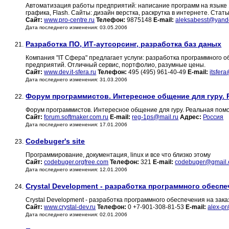
Автоматизация работы предприятий: написание программ на языке 1с.
графика, Flash. Сайты: дизайн верстка, раскрутка в интернете. Стат
Сайт:
www.pro-centre.ru
Телефон:
9875148
E-mail:
aleksabesst@yand
Дата последнего изменения: 03.05.2006
Разработка ПО, ИТ-аутсорсинг, разработка баз даных
21.
Компания "IT Сфера" предлагает услуги: разработка программного о
предприятий. Отличный сервис, портфолио, разумные цены.
Сайт:
www.dev.it-sfera.ru
Телефон:
495 (495) 961-40-49
E-mail:
itsfer
Дата последнего изменения: 31.03.2006
Форум программистов. Интересное общение для гуру.
22.
Форум программистов. Интересное общение для гуру. Реальная по
Сайт:
forum.softmaker.com.ru
E-mail:
reg-1ps@mail.ru
Адрес:
Россия
Дата последнего изменения: 17.01.2006
Codebuger's site
23.
Программирование, документация, linux и все что близко этому
Сайт:
codebuger.orgfree.com
Телефон:
321
E-mail:
codebuger@gmail
Дата последнего изменения: 12.01.2006
Crystal Development - разработка программного обеспе
24.
Crystal Development - разработка программного обеспечения на зака
Сайт:
www.crystal-dev.ru
Телефон:
0 +7-901-308-81-53
E-mail:
alex-pr
Дата последнего изменения: 02.01.2006