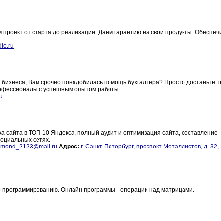
 проект от старта до реализации. Даём гарантию на свои продукты. Обеспе
dio.ru
о бизнеса; Вам срочно понадобилась помощь бухгалтера? Просто достаньте 
рофессионалы с успешным опытом работы
ru
а сайта в ТОП-10 Яндекса, полный аудит и оптимизация сайта, составление
социальных сетях.
amond_2123@mail.ru
Адрес:
г. Санкт-Петербург, проспект Металлистов, д. 32, 
по программированию. Онлайн программы - операции над матрицами.