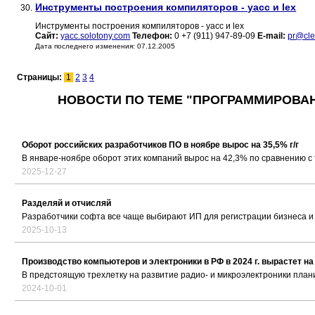
Инструменты построения компиляторов - yacc и lex
30.
Инструменты построения компиляторов - yacc и lex
Сайт:
yacc.solotony.com
Телефон:
0 +7 (911) 947-89-09
E-mail:
pr@cle
Дата последнего изменения: 07.12.2005
Страницы:
1
2
3
4
НОВОСТИ ПО ТЕМЕ "ПРОГРАММИРОВА
Оборот российских разработчиков ПО в ноябре вырос на 35,5% г/г
В январе-ноябре оборот этих компаний вырос на 42,3% по сравнению с
2025-12-27
Разделяй и отчисляй
Разработчики софта все чаще выбирают ИП для регистрации бизнеса и
2025-10-13
Производство компьютеров и электроники в РФ в 2024 г. вырастет на
В предстоящую трехлетку на развитие радио- и микроэлектроники план
2024-10-01