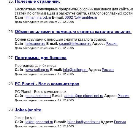
Полезные странички.
25.
Бесплатные популярные программы, сборник шаблонов для сайта,на 
статей по оптимизации и раскрутке сайта, каталог бесплатных хости
Сайт:
frimani.narod.ru
E-mail:
060271@rambler.ru
Дата последнего изменения: 29.12.2005
Обмен ссылками с помощью скрипта каталога ссылок.
26.
Обмен ссылками с помощью скрипта каталога ссылок.
Сайт:
linkexpert.ru
E-mail:
spam@linkexpert.ru
Адрес:
Россия
Дата последнего изменения: 29.12.2005
Программы для бизнеса
27.
Программы для бизнеса
Сайт:
www.softorg.ru
E-mail:
info@softorg.ru
Адрес:
Россия
Дата последнего изменения: 12.12.2005
PC Planet - Все о компьютерах
28.
PC Planet - Все о компьютерах
Сайт:
pc-planet.net.ru
E-mail:
admin@pc-planet.net.ru
Адрес:
Россия
Дата последнего изменения: 12.12.2005
Joker-jar site
29.
Joker-jar site
Сайт:
joker-jar.narod.ru
E-mail:
joker-jar@yandex.ru
Адрес:
Россия
Дата последнего изменения: 10.12.2005