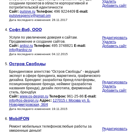
Удалить
создании проектов в области корпоративной и
Добавить сайт
потребительской идентичности
Сайт:
pulsive.ru
Телефон:
496 9224409
E-mail:
pulsiveagency@gmail.om
Дата последнего изменения: 28.11.2017
Софт-Вэб, ООО
4.
Услуги по увеличению доверия к сайтам.
Редактировать
Продвижение и создание сайтов.
Удалить
Сайт:
ardoz.ru
Телефон:
495 3748821
E-mail:
Добавить сайт
info@ardoz.ru
Дата последнего изменения: 04.12.2015
Остров Cвободы
5.
Брендинговое агентство “Остров Свободы” - ведущий
эксперт в сфере брендинга, маркетинга, графического
дизайна. Брендинг: разработка бренд-платформы,
Редактировать
позиционирование бренда, нейминг (разработка
Удалить
названия бренда), дизайн логотипа, фирменный
Добавить сайт
стиль, брендбук
Сайт:
www.os-design.ru
Телефон:
961-25-86
E-mail:
info@os-design.ru
Адрес:
127015 г. Москва ул. Б.
Новодмитровская, 36/4
Дата последнего изменения: 19.11.2015
MobilFON
6.
Ремонт мобильных телефонов:любые работы за
Редактировать
умеренные деньги!