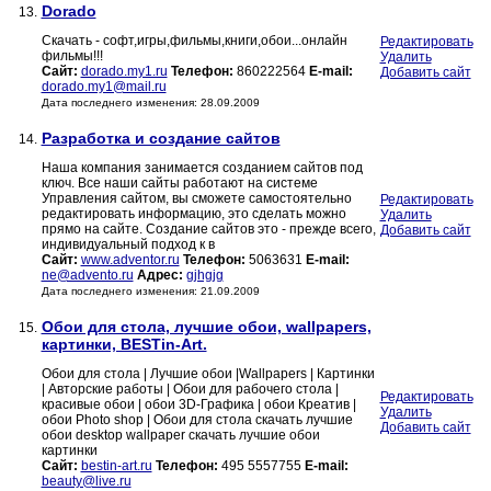
Dorado
13.
Скачать - софт,игры,фильмы,книги,обои...онлайн
Редактировать
фильмы!!!
Удалить
Сайт:
dorado.my1.ru
Телефон:
860222564
E-mail:
Добавить сайт
dorado.my1@mail.ru
Дата последнего изменения: 28.09.2009
Разработка и создание сайтов
14.
Наша компания занимается созданием сайтов под
ключ. Все наши сайты работают на системе
Управления сайтом, вы сможете самостоятельно
Редактировать
редактировать информацию, это сделать можно
Удалить
прямо на сайте. Создание сайтов это - прежде всего,
Добавить сайт
индивидуальный подход к в
Сайт:
www.adventor.ru
Телефон:
5063631
E-mail:
ne@advento.ru
Адрес:
gjhgjg
Дата последнего изменения: 21.09.2009
Обои для стола, лучшие обои, wallpapers,
15.
картинки, BESTin-Art.
Обои для стола | Лучшие обои |Wallpapers | Картинки
| Авторские работы | Обои для рабочего стола |
Редактировать
красивые обои | обои 3D-Графика | обои Креатив |
Удалить
обои Photo shop | Обои для стола скачать лучшие
Добавить сайт
обои desktop wallpaper скачать лучшие обои
картинки
Сайт:
bestin-art.ru
Телефон:
495 5557755
E-mail:
beauty@live.ru