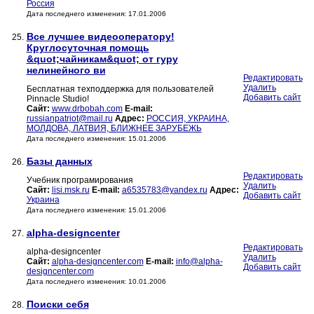
Россия
Дата последнего изменения: 17.01.2006
Все лучшее видеооператору!
25.
Круглосуточная помощь
&quot;чайникам&quot; от гуру
нелинейного ви
Редактировать
Удалить
Бесплатная техподдержка для пользователей
Добавить сайт
Pinnacle Studio!
Сайт:
www.drbobah.com
E-mail:
russianpatriot@mail.ru
Адрес:
РОССИЯ, УКРАИНА,
МОЛДОВА, ЛАТВИЯ, БЛИЖНЕЕ ЗАРУБЕЖЬ
Дата последнего изменения: 15.01.2006
Базы данных
26.
Редактировать
Учебник програмирования
Удалить
Сайт:
lisi.msk.ru
E-mail:
a6535783@yandex.ru
Адрес:
Добавить сайт
Украина
Дата последнего изменения: 15.01.2006
alpha-designcenter
27.
Редактировать
alpha-designcenter
Удалить
Сайт:
alpha-designcenter.com
E-mail:
info@alpha-
Добавить сайт
designcenter.com
Дата последнего изменения: 10.01.2006
Поиски себя
28.