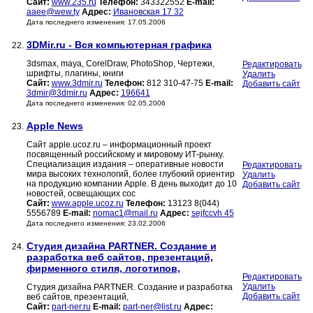
Сайт:
www.235.ru
Телефон:
343322552
E-mail:
aaee@wew.ty
Адрес:
Ивановская 17 32
Дата последнего изменения: 17.05.2006
3DMir.ru - Вся компьютерная графика
22.
3dsmax, maya, CorelDraw, PhotoShop, Чертежи,
Редактировать
шрифты, плагины, книги
Удалить
Сайт:
www.3dmir.ru
Телефон:
812 310-47-75
E-mail:
Добавить сайт
3dmir@3dmir.ru
Адрес:
196641
Дата последнего изменения: 02.05.2006
Apple News
23.
Сайт apple.ucoz.ru – информационный проект
посвященный российскому и мировому ИТ-рынку.
Специализация издания – оперативные новости
Редактировать
мира высоких технологий, более глубокий ориентир
Удалить
на продукцию компании Apple. В день выходит до 10
Добавить сайт
новостей, освещающих сос
Сайт:
www.apple.ucoz.ru
Телефон:
13123 8(044)
5556789
E-mail:
nomac1@mail.ru
Адрес:
sejfccvh 45
Дата последнего изменения: 23.02.2006
Студия дизайна PARTNER. Создание и
24.
разработка веб сайтов, презентаций,
фирменного стиля, логотипов,
Редактировать
Удалить
Студия дизайна PARTNER. Создание и разработка
Добавить сайт
веб сайтов, презентаций,
Сайт:
part-ner.ru
E-mail:
part-ner@list.ru
Адрес: