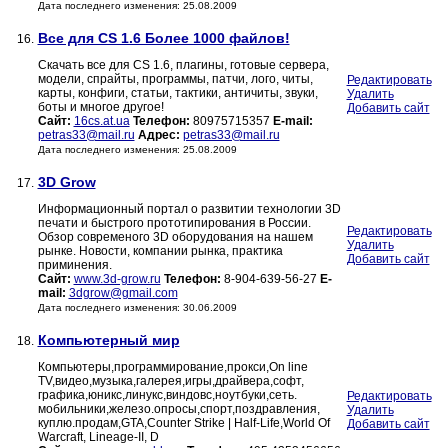
Дата последнего изменения: 25.08.2009
Все для CS 1.6 Более 1000 файлов!
16.
Скачать все для CS 1.6, плагины, готовые сервера,
модели, спрайты, программы, патчи, лого, читы,
Редактировать
карты, конфиги, статьи, тактики, античиты, звуки,
Удалить
боты и многое другое!
Добавить сайт
Сайт:
16cs.at.ua
Телефон:
80975715357
E-mail:
petras33@mail.ru
Адрес:
petras33@mail.ru
Дата последнего изменения: 25.08.2009
3D Grow
17.
Информационный портал о развитии технологии 3D
печати и быстрого прототипирования в России.
Редактировать
Обзор современого 3D оборудования на нашем
Удалить
рынке. Новости, компании рынка, практика
Добавить сайт
приминения.
Сайт:
www.3d-grow.ru
Телефон:
8-904-639-56-27
E-
mail:
3dgrow@gmail.com
Дата последнего изменения: 30.06.2009
Компьютерный мир
18.
Компьютеры,программирование,прокси,On line
TV,видео,музыка,галерея,игры,драйвера,софт,
графика,юникс,линукс,виндовс,ноутбуки,сеть.
Редактировать
мобильники,железо.опросы,спорт,поздравления,
Удалить
куплю.продам,GTA,Counter Strike | Half-Life,World Of
Добавить сайт
Warcraft, Lineage-II, D