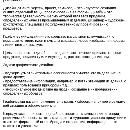
реальности
Дизайн
(от англ. чертёж, проект, замысел) – это искусство создания
облика отдельной вещи, проектирование её формы. Дизайн – это
творческая деятельность, целью которой является придание
определённых качеств промышленным изделиям. Дизайнер – художник-
конструктор, специалист по художественному проектированию
предметов.
Графический дизайн
— это средство визуальной коммуникации, с
помощью которого идеи и смыслы выражают через изображения, формы,
линии, цвета и текстуры.
Цель графического дизайна — создание эстетически привлекательных
продуктов, несущих ту или иную идею, рассказывающих историю.
Задачи графического дизайна:
- подчеркнуть отличительные особенности объекта, его выделение на
фоне других;
- предоставление информации, например, о путях эвакуации из здания, о
правилах пользования прибором и т.д.;
- эмоциональное воздействие на людей, создание в их воображении
определённых образов.
Графический дизайн применяется в разных сферах, например в рекламе,
веб-дизайне и оформлении книг.
К продуктам графического дизайна относятся: книжные иллюстрации,
рекламные баннеры, макеты книг, газет и журналов, упаковка продукции и
этикетки, фирменный стиль бренда и его логотип, информационные
плакаты и указатели.