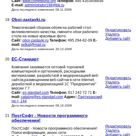
Сайт:
www.compworld.org
Телефон:
495 4353456656
E-mail:
administrator198@bk.ru
Дата последнего изменения: 06.11.2008
Оboi-zastavki.ru
19.
Тематический сборник обоев на рабочий стол
Редактировать
велликолепного качества, смените обои рабочего
Удалить
стола на новые красивые фото.
Добавить сайт
Сайт:
oboi-zastavki.ru
Телефон:
495 294-82-09
E-
mail:
vetkat@mail.ru
Дата последнего изменения: 20.12.2006
ЕС-Стандарт
20.
Компания занимается оптовой торговлей
компьютерной и оргтехникой, расходными
материалами, разработкой и модернизацией веб-
Редактировать
сайтов,размещением веб-сайтов в сети Internet;
Удалить
доработкой и модернизацией 1С "Предприятие"
Добавить сайт
версии 7.7
Сайт:
es-standart.com
Телефон:
017 242 72 71
E-
mail:
catalog@es-standart.com
Адрес:
Партизанский
пр-т, 144
Дата последнего изменения: 06.10.2006
ПостСофт - Новости программного
21.
обеспечения!
Редактировать
ПостСофт - Новости программного обеспечения!
Удалить
Поиск информации, анонс сети.
Добавить сайт