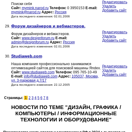
Редактировать
Поиски себя
Удалить
Сайт:
mymink.narod.ru
Телефон:
0 3950153
E-mail:
Добавить сайт
mymink@narod.ru
Адрес:
Россия
Дата последнего изменения: 02.01.2006
Форум дизайнеров и вебмастеров.
29.
Редактировать
Форум дизайнеров и вебмастеров.
Удалить
Сайт:
www.designforum.ru
E-mail:
Добавить сайт
admin@designforum.ru
Адрес:
Россия
Дата последнего изменения: 02.01.2006
Studiaweb.com
30.
Наша компания профессионально занимаемся
Редактировать
оптимизацией сайтов для поисковой машины Яndex.
Удалить
Сайт:
www.studiaweb.com
Телефон:
095 765-10-49
Добавить сайт
E-mail:
info@studiaweb.com
Адрес:
105037, Москва,
ул. 3-парковая д.7/17
Дата последнего изменения: 22.12.2005
Страницы:
1
2
3
4
5
6
7
8
НОВОСТИ ПО ТЕМЕ "ДИЗАЙН, ГРАФИКА /
КОМПЬЮТЕРЫ / ИНФОРМАЦИОННЫЕ
ТЕХНОЛОГИИ И ОБОРУДОВАНИЕ"