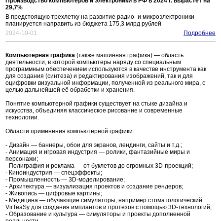
Производство компьютеров и электроники в РФ в 2024 г. вырастет на
29,7%
В предстоящую трехлетку на развитие радио- и микроэлектроники
планируется направить из бюджета 175,3 млрд рублей
2024-10-01
Подробнее
Компьютерная графика
(также машинная графика) — область
деятельности, в которой компьютеры наряду со специальным
программным обеспечением используются в качестве инструмента как
для создания (синтеза) и редактирования изображений, так и для
оцифровки визуальной информации, полученной из реального мира, с
целью дальнейшей её обработки и хранения.
Понятие компьютерной графики существует на стыке дизайна и
искусства, объединяя классическое рисование и современные
технологии.
Области применения компьютерной графики:
- Дизайн — баннеры, обои для экранов, лендинги, сайты и т.д.;
- Анимация и игровая индустрия — ролики, фантазийные миры и
персонажи;
- Полиграфия и реклама — от буклетов до огромных 3D-проекций;
- Киноиндустрия — спецэффекты;
- Промышленность — 3D-моделирование;
- Архитектура — визуализация проектов и создание рендеров;
- Живопись — цифровые картины;
- Медицина — обучающие симуляторы, например стоматологический
VirTeaSy для создания имплантов и протезов с помощью 3D-технологий;
- Образование и культура — симуляторы и проекты дополненной