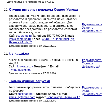
Дата последнего изменения: 31.07.2012
Студия интернет рекламы Секрет Успеха
10.
Наша компания уже много лет специализируется на
разработке и продвижении сайтов, нами накоплен
огромный опыт работы в данной области . Для
Редактировать
вашего удобства мы разработали оптимальное
Удалить
количество предложений по разработке сайтов от
Добавить сайт
малого бизнеса до хол
Сайт:
secretus.ru
Телефон:
351 7770100
E-mail:
info@secretus.ru
Адрес:
454091 г. Челябинск, пр.
Ленина 24 оф 52
Дата последнего изменения: 23.01.2011
kis-kav.at.ua
11.
Ключи для Касперского скачать бесплатно key for all
Редактировать
kav, kis
Удалить
Сайт:
kis-kav.at.ua
Телефон:
*
E-mail:
Добавить сайт
myha23@ukr.net
Дата последнего изменения: 27.01.2010
Только лучшие загрузки
12.
Бесплатные программы, игры, фильмы. Пообщаться
Редактировать
на форуме.
Удалить
Сайт:
bestload.net
Телефон:
645876
E-mail:
Добавить сайт
khms89@gmail.com
Адрес:
Воронеж ул. Пушкина 17
Дата последнего изменения: 18.12.2009