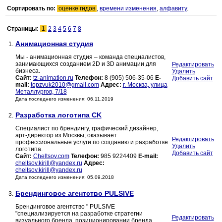
Сортировать по:
оценке гидов
,
времени изменения
,
алфавиту
.
Страницы:
1
2
3
4
5
6
7
8
Анимационная студия
1.
Мы - анимационная студия – команда специалистов,
занимающихся созданием 2D и 3D анимации для
Редактировать
бизнеса.
Удалить
Сайт:
tz-animation.ru
Телефон:
8 (905) 506-35-06
E-
Добавить сайт
mail:
topzvuk2010@gmail.com
Адрес:
г. Москва, улица
Металлургов, 7/18
Дата последнего изменения: 06.11.2019
Разработка логотипа CK
2.
Специалист по брендингу, графический дизайнер,
арт-директор из Москвы, оказывает
Редактировать
профессиональные услуги по созданию и разработке
Удалить
логотипа.
Добавить сайт
Сайт:
Cheltsov.com
Телефон:
985 9224409
E-mail:
cheltsov.kirill@yandex.ru
Адрес:
cheltsov.kirill@yandex.ru
Дата последнего изменения: 05.09.2018
Брендинговое агентство PULSIVE
3.
Брендинговое агентство " PULSIVE
"специализируется на разработке стратегии
Редактировать
визуального бренда, позиционировании бренда,