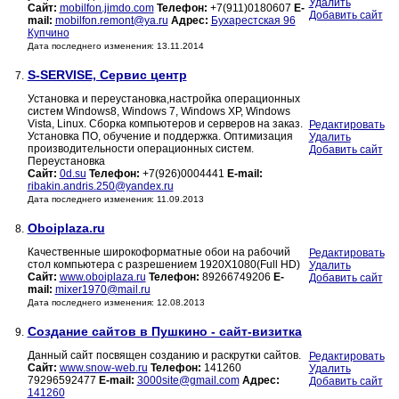
Удалить
Сайт:
mobilfon.jimdo.com
Телефон:
+7(911)0180607
E-
Добавить сайт
mail:
mobilfon.remont@ya.ru
Адрес:
Бухарестская 96
Купчино
Дата последнего изменения: 13.11.2014
S-SERVISE, Сервис центр
7.
Установка и переустановка,настройка операционных
систем Windows8, Windows 7, Windows XP, Windows
Vista, Linux. Сборка компьютеров и серверов на заказ.
Редактировать
Установка ПО, обучение и поддержка. Оптимизация
Удалить
производительности операционных систем.
Добавить сайт
Переустановка
Сайт:
0d.su
Телефон:
+7(926)0004441
E-mail:
ribakin.andris.250@yandex.ru
Дата последнего изменения: 11.09.2013
Oboiplaza.ru
8.
Качественные широкоформатные обои на рабочий
Редактировать
стол компьютера с разрешением 1920Х1080(Full HD)
Удалить
Сайт:
www.oboiplaza.ru
Телефон:
89266749206
E-
Добавить сайт
mail:
mixer1970@mail.ru
Дата последнего изменения: 12.08.2013
Создание сайтов в Пушкино - сайт-визитка
9.
Данный сайт посвящен созданию и раскрутки сайтов.
Редактировать
Сайт:
www.snow-web.ru
Телефон:
141260
Удалить
79296592477
E-mail:
3000site@gmail.com
Адрес:
Добавить сайт
141260