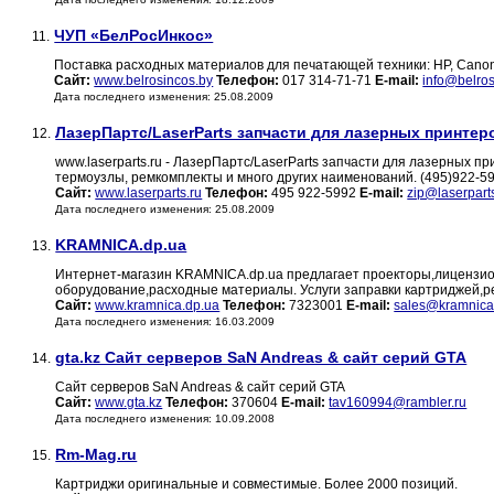
ЧУП «БелРосИнкос»
11.
Поставка расходных материалов для печатающей техники: HP, Canon, 
Сайт:
www.belrosincos.by
Телефон:
017 314-71-71
E-mail:
info@belros
Дата последнего изменения: 25.08.2009
ЛазерПартс/LaserParts запчасти для лазерных принтеро
12.
www.laserparts.ru - ЛазерПартс/LaserParts запчасти для лазерных пр
термоузлы, ремкомплекты и много других наименований. (495)922-59
Сайт:
www.laserparts.ru
Телефон:
495 922-5992
E-mail:
zip@laserpart
Дата последнего изменения: 25.08.2009
KRAMNICA.dp.ua
13.
Интернет-магазин KRAMNICA.dp.ua предлагает проекторы,лицензио
оборудование,расходные материалы. Услуги заправки картриджей,р
Сайт:
www.kramnica.dp.ua
Телефон:
7323001
E-mail:
sales@kramnica
Дата последнего изменения: 16.03.2009
gta.kz Сайт серверов SaN Andreas & сайт серий GTA
14.
Сайт серверов SaN Andreas & сайт серий GTA
Сайт:
www.gta.kz
Телефон:
370604
E-mail:
tav160994@rambler.ru
Дата последнего изменения: 10.09.2008
Rm-Mag.ru
15.
Картриджи оригинальные и совместимые. Более 2000 позиций.