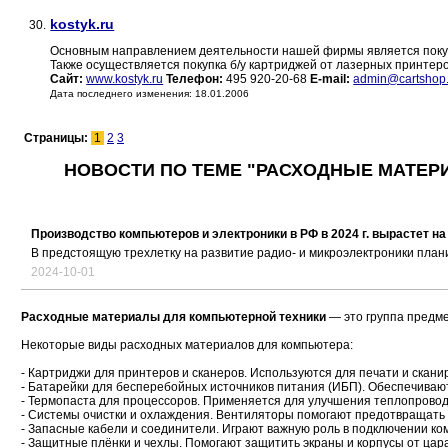
kostyk.ru
30.
Основным направлением деятельности нашей фирмы является покупк
Также осуществляется покупка б/у картриджей от лазерных принт
Сайт:
www.kostyk.ru
Телефон:
495 920-20-68
E-mail:
admin@cartshop.
Дата последнего изменения: 18.01.2006
Страницы:
1
2
3
НОВОСТИ ПО ТЕМЕ "РАСХОДНЫЕ МАТЕР
Производство компьютеров и электроники в РФ в 2024 г. вырастет на
В предстоящую трехлетку на развитие радио- и микроэлектроники план
2024-10-01
Расходные материалы для компьютерной техники
— это группа предме
Некоторые виды расходных материалов для компьютера:
- Картриджи для принтеров и сканеров. Используются для печати и скан
- Батарейки для бесперебойных источников питания (ИБП). Обеспечивают
- Термопаста для процессоров. Применяется для улучшения теплопровод
- Системы очистки и охлаждения. Вентиляторы помогают предотвращать 
- Запасные кабели и соединители. Играют важную роль в подключении ко
- Защитные плёнки и чехлы. Помогают защитить экраны и корпусы от цар