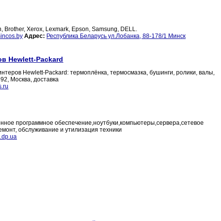
Brother, Xerox, Lexmark, Epson, Samsung, DELL.
incos.by
Адрес:
Республика Беларусь ул.Лобанка, 88-178/1 Минск
в Hewlett-Packard
интеров Hewlett-Packard: термоплёнка, термосмазка, бушинги, ролики, валы,
92, Москва, доставка
s.ru
нное программное обеспечение,ноутбуки,компьютеры,сервера,сетевое
емонт, обслуживание и утилизация техники
.dp.ua