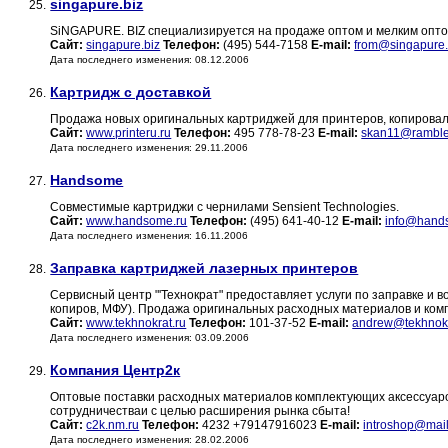
singapure.biz
25.
SiNGAPURE. BIZ специализируется на продаже оптом и мелким оптом
Сайт:
singapure.biz
Телефон:
(495) 544-7158
E-mail:
from@singapure.
Дата последнего изменения: 08.12.2006
Картридж с доставкой
26.
Продажа новых оригинальных картриджей для принтеров, копировальн
Сайт:
www.printeru.ru
Телефон:
495 778-78-23
E-mail:
skan11@ramble
Дата последнего изменения: 29.11.2006
Handsome
27.
Совместимые картриджи с чернилами Sensient Technologies.
Сайт:
www.handsome.ru
Телефон:
(495) 641-40-12
E-mail:
info@hand
Дата последнего изменения: 16.11.2006
Заправка картриджей лазерных принтеров
28.
Сервисный центр "'Технократ" предоставляет услуги по заправке и 
копиров, МФУ). Продажа оригинальных расходных материалов и ком
Сайт:
www.tekhnokrat.ru
Телефон:
101-37-52
E-mail:
andrew@tekhnokr
Дата последнего изменения: 03.09.2006
Компания Центр2к
29.
Оптовые поставки расходных материалов комплектующих аксессуар
сотрудничестваи с целью расширения рынка сбыта!
Сайт:
c2k.nm.ru
Телефон:
4232 +79147916023
E-mail:
introshop@mail
Дата последнего изменения: 28.02.2006