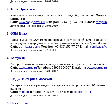
Дата последнего изменения: 28.07.2020
Копи Принтерс
2.
Наша компания занимается скупкой картриджей у населения. Покупае
картриджи.
Сайт:
www.copyprinters.ru
Телефон:
+7 (495) 974-3333
E-mail:
copyprin
Дата последнего изменения: 28.05.2019
GSM-Baza
3.
Наша компания GSM-Baza представляет крупнейший выбор запчастей 
проверку перед продажей поэтому практически исключен брак. Мы за
Сайт:
gsm-baza-ufa.ru
Телефон:
+7(937)157-77-07
E-mail:
gsm-baza@b
Дата последнего изменения: 27.11.2017
Torrgo.ru
4.
Интернет-магазин комплектующих для компьютеров и телефонов. Бо
Сайт:
www.torrgo.ru
Телефон:
73925 664007
E-mail:
http://www.torrgo.r
Дата последнего изменения: 06.03.2017
РМДО, интернет магазин
5.
Интернет магазин расходных материалов для орг.техники HP, Samsung, 
наличии.
Сайт:
rmdo.ru
Телефон:
495 725-91-66
E-mail:
mail@rmdo.ru
Дата последнего изменения: 17.05.2013
Uvasbu.net
6.