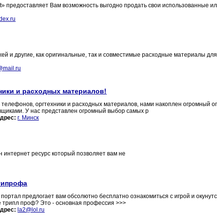
net» предоставляет Вам возможность выгодно продать свои использованные и
dex.ru
ей и другие, как оригинальные, так и совместимые расходные материалы дл
mail.ru
ники и расходных материалов!
 телефонов, оргтехники и расходных материалов, нами накоплен огромный о
вщиками. У нас представлен огромный выбор самых р
дрес:
г. Минск
н интернет ресурс который позволяет вам не
ьтипрофа
 портал предлогает вам обсолютно бесплатно ознакомиться с игрой и окунутс
е трипл проф? Это - основная профессия >>>
дрес:
la2@lol.ru