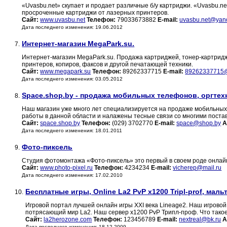
«Uvasbu.net» скупает и продает различные б/у картриджи. «Uvasbu.
просроченные картриджи от лазерных принтеров.
Сайт:
www.uvasbu.net
Телефон:
79033673882
E-mail:
uvasbu.net@yan
Дата последнего изменения: 19.06.2012
Интернет-магазин MegaPark.su.
7.
Интернет-магазин MegaPark.su. Продажа картриджей, тонер-картридж
принтеров, копиров, факсов и другой печатающей техники.
Сайт:
www.megapark.su
Телефон:
89262337715
E-mail:
89262337715@
Дата последнего изменения: 03.05.2012
Space.shop.by - продажа мобильных телефонов, оргтех
8.
Наш магазин уже много лет специализируется на продаже мобильных
работы в данной области и налажены тесные связи со многими поста
Сайт:
space.shop.by
Телефон:
(029) 3702770
E-mail:
space@shop.by
А
Дата последнего изменения: 18.01.2011
Фото-пиксель
9.
Студия фотомонтажа «Фото-пиксель» это первый в своем роде онлай
Сайт:
www.photo-pixel.ru
Телефон:
4234234
E-mail:
vicherep@mail.ru
Дата последнего изменения: 17.02.2010
Бесплатные игры, Online La2 PvP x1200 Tripl-prof, мал
10.
Игровой портал лучшей онлайн игры XXI века Lineage2. Наш игровой
потрясающий мир La2. Наш сервер x1200 PvP Трипл-проф. Что тако
Сайт:
la2herozone.com
Телефон:
123456789
E-mail:
nextreal@bk.ru
А
Дата последнего изменения: 18.12.2009