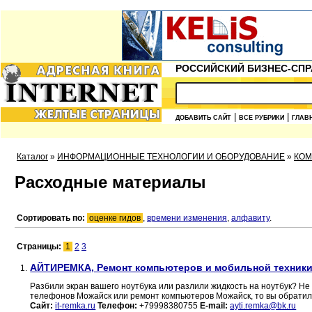
РОССИЙСКИЙ БИЗНЕС-СПР
|
|
ДОБАВИТЬ САЙТ
ВСЕ РУБРИКИ
ГЛАВ
Каталог
»
ИНФОРМАЦИОННЫЕ ТЕХНОЛОГИИ И ОБОРУДОВАНИЕ
»
КО
Расходные материалы
Сортировать по:
оценке гидов
,
времени изменения
,
алфавиту
.
Страницы:
1
2
3
АЙТИРЕМКА, Ремонт компьютеров и мобильной техник
1.
Разбили экран вашего ноутбука или разлили жидкость на ноутбук? Не
телефонов Можайск или ремонт компьютеров Можайск, то вы обратили
Сайт:
it-remka.ru
Телефон:
+79998380755
E-mail:
ayti.remka@bk.ru