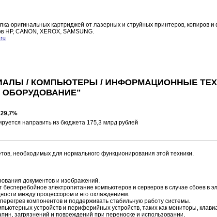
а оригинальных картриджей от лазерных и струйных принтеров, копиров и 
еров HP, CANON, XEROX, SAMSUNG.
ru
ИАЛЫ / КОМПЬЮТЕРЫ / ИНФОРМАЦИОННЫЕ ТЕ
ОБОРУДОВАНИЕ"
 29,7%
ируется направить из бюджета 175,3 млрд рублей
тов, необходимых для нормального функционирования этой техники.
ирования документов и изображений.
 бесперебойное электропитание компьютеров и серверов в случае сбоев в эл
ности между процессором и его охлаждением.
перегрев компонентов и поддерживать стабильную работу системы.
мпьютерных устройств и периферийных устройств, таких как мониторы, клави
апин, загрязнений и повреждений при переноске и использовании.