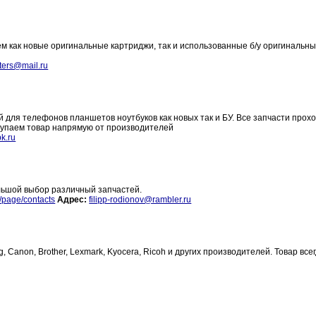
м как новые оригинальные картриджи, так и использованные б/у оригинальн
ters@mail.ru
для телефонов планшетов ноутбуков как новых так и БУ. Все запчасти прох
купаем товар напрямую от производителей
k.ru
льшой выбор различный запчастей.
u/page/contacts
Адрес:
filipp-rodionov@rambler.ru
Canon, Brother, Lexmark, Kyocera, Ricoh и других производителей. Товар всег