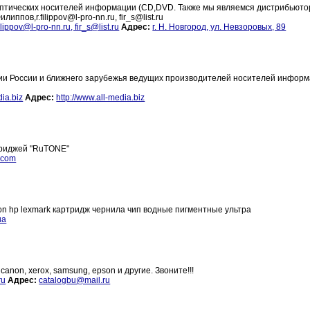
оптических носителей информации (CD,DVD. Также мы являемся дистрибьют
ов,r.filippov@l-pro-nn.ru, fir_s@list.ru
filippov@l-pro-nn.ru, fir_s@list.ru
Адрес:
г. Н. Новгород, ул. Невзоровых, 89
и России и ближнего зарубежья ведущих производителей носителей информа
ia.biz
Адрес:
http://www.all-media.biz
триджей "RuTONE"
.com
 hp lexmark картридж чернила чип водные пигментные ультра
ua
anon, xerox, samsung, epson и другие. Звоните!!!
ru
Адрес:
catalogbu@mail.ru