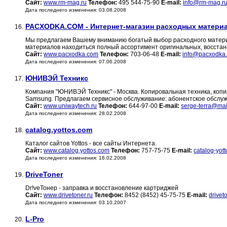
Сайт:
www.rm-mag.ru
Телефон:
495 544-75-90
E-mail:
info@rm-mag.r
Дата последнего изменения: 03.08.2008
PACXODKA.COM - Интернет-магазин расходных материал
16.
Мы предлагаем Вашему вниманию богатый выбор расходного материал
материалов находиться полный ассортимент оригинальных, восста
Сайт:
www.pacxodka.com
Телефон:
703-06-48
E-mail:
info@pacxodka
Дата последнего изменения: 07.06.2008
ЮНИВЭЙ Техникс
17.
Компания "ЮНИВЭЙ Техникс" - Москва. Копировальная техника, копиры 
Samsung. Предлагаем сервисное обслуживание: абонентское обслужи
Сайт:
www.uniwaytech.ru
Телефон:
644-97-00
E-mail:
serge-terra@mai
Дата последнего изменения: 28.02.2008
catalog.yottos.com
18.
Каталог сайтов Yottos - все сайты Интернета.
Сайт:
www.catalog.yottos.com
Телефон:
757-75-75
E-mail:
catalog-yot
Дата последнего изменения: 16.02.2008
DriveToner
19.
Dr!veТонер - заправка и восстановление картриджей
Сайт:
www.drivetoner.ru
Телефон:
8452 (8452) 45-75-75
E-mail:
drivet
Дата последнего изменения: 03.10.2007
L-Pro
20.