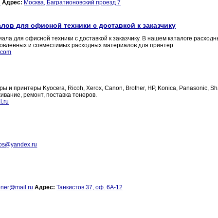
u
Адрес:
Москва, Багратионовский проезд 7
ов для офисной техники с доставкой к заказчику
а для офисной техники с доставкой к заказчику. В нашем каталоге расходн
новленных и совместимых расходных материалов для принтер
.com
и принтеры Kyocera, Ricoh, Xerox, Canon, Brother, HP, Konica, Panasonic, Sh
вание, ремонт, поставка тонеров.
l.ru
tos@yandex.ru
oner@mail.ru
Адрес:
Танкистов 37, оф. 6А-12