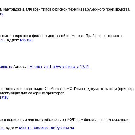
 картриджей, для всех типов офисной техники зарубежного производства.
ru
ых аппаратов и факсов с доставкой по Москве. Прайс лист, контакты.
r.ru
Адрес:
Москва
some.ru
Адрес:
г. Москва, ул. 1-я Бухвостова, д.12/11
восстановлению картриджей в Москве и МО. Ремонт документ-систем (принтеро
плектующих для лазерных принтеров.
at.ru
ов и периферии для пк,в любой регион РФ!Ищем фирмы для долгосрочного
.ru
Адрес:
690013 Владивосток Русская 94