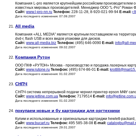
Компания L-pro является крупнейшим российским производителем 
известных мировых производителей. Менеджер ООО "L-Pro" Роман Филипп
Сайт:
www.l-pro-nn.ru
Телефон:
228-11-28, 8-920-021-99-94
E-mail:
r.
Дата последнего изменения: 07.09.2007
All media
21.
Компания «ALL MEDIA” является крупным поставщиком на территори
dvd-r, flash USB и всех видов упаковки для дисков.
Сайт:
www.all-media.biz
Телефон:
(495) 646-0090
E-mail:
info@all-med
Дата последнего изменения: 09.02.2007
Компания Рутон
22.
ООО ПКФ «РУТОН» Москва - производство и продажа лазерных кар
Сайт:
www.rutone.ru
Телефон:
(495) 674-86-01
E-mail:
krot88@mail15
Дата последнего изменения: 01.02.2007
СНПЧ
23.
СНПЧ система непрерывной подачи чернил принтер epson МФУ canon
Сайт:
www.jetline.com.ua
Телефон:
7179514
E-mail:
info@jetline.com.
Дата последнего изменения: 01.02.2007
покупаем новые и бу картриджи для оргтехники
24.
Купим и использованные и оригинальные картриджи hewlett-packard, c
Сайт:
www.bucart.ru
Телефон:
495 585-38-08
E-mail:
catalogbu@mail.
Дата последнего изменения: 29.01.2007