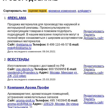
Сортировать по:
оценке гидов
,
времени изменения
,
алфавиту
.
4REKLAMA
1.
Продажа материалов для производства наружной и
интерьерной рекламы. Проконсультируем по
интересующим товарам и поможем подобрать
Редактировать
подходящий. В нашем магазине покупатели могут в
Удалить
полной мере ознакомиться с широким ассортиментом
Добавить сайт
рекламных материалов.
Сайт:
4reklama.ru
Телефон:
8 499 110-46-57
E-mail:
msk@4reklama.ru
Дата последнего изменения: 09.04.2021
ВСЕСТЕНДЫ
2.
Изготовление стендов с доставкой по РФ
Редактировать
Сайт:
vse-stendy.ru
Телефон:
800 5509959
E-mail:
Удалить
vsestendy1@yandex.ru
Адрес:
Москва, Минская ул.,
Добавить сайт
2Ж, 210 офис
Дата последнего изменения: 25.03.2020
Компания Арома Профи
3.
Аромамаркетинг, ароматизация помещений,
Редактировать
устранение нежелательных запахов
Удалить
Сайт:
aroma-profi.ru
Телефон:
495 7403945
E-mail:
Добавить сайт
aroma.profi@bk.ru
Адрес:
109129, Москва, 8я улица
Текстильщиков, 11