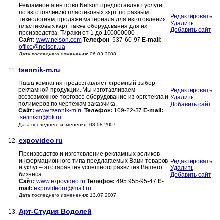
Рекламное агентство Nelson предоставляет услуги
по изготовлению пластиковых карт по разным
Редактировать
технологиям, продажи материала для изготовления
Удалить
пластиковых карт также оборудования для их
Добавить сайт
производства. Тиражи от 1 до 100000000 .
Сайт:
www.nelson.com
Телефон:
537-60-97
E-mail:
office@nelson.ua
Дата последнего изменения: 06.03.2008
tsennik-m.ru
11.
Наша компания предоставляет огромный выбор
рекламной продукции. Мы изготавливаем
Редактировать
всевозможное торговое оборудование из оргстекла и
Удалить
полимеров по чертежам заказчика.
Добавить сайт
Сайт:
www.tsennik-m.ru
Телефон:
109-22-37
E-mail:
tsennikm@bk.ru
Дата последнего изменения: 08.08.2007
expovideo.ru
12.
Производство и изготовление рекламных роликов
информационного типа предлагаемых Вами товаров
Редактировать
и услуг – это гарантия успешного развития Вашего
Удалить
бизнеса.
Добавить сайт
Сайт:
www.expovideo.ru
Телефон:
495 955-95-47
E-
mail:
expovideoru@mail.ru
Дата последнего изменения: 13.07.2007
Арт-Студия Водолей
13.