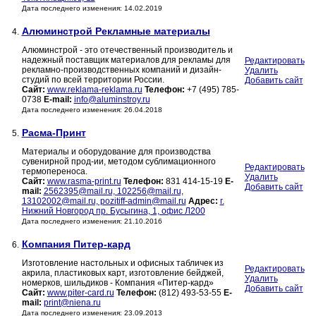
Дата последнего изменения: 14.02.2019
Алюминстрой Рекламные материалы
4.
Алюминстрой - это отечественный производитель и
надежный поставщик материалов для рекламы для
Редактировать
рекламно-производственных компаний и дизайн-
Удалить
студий по всей территории России.
Добавить сайт
Сайт:
www.reklama-reklama.ru
Телефон:
+7 (495) 785-
0738
E-mail:
info@aluminstroy.ru
Дата последнего изменения: 26.04.2018
Расма-Принт
5.
Материалы и оборудование для производства
сувенирной прод-ии, методом сублимационного
Редактировать
термопереноса.
Удалить
Сайт:
www.rasma-print.ru
Телефон:
831 414-15-19
E-
Добавить сайт
mail:
2562395@mail.ru, 102256@mail.ru,
13102002@mail.ru, pozitiff-admin@mail.ru
Адрес:
г.
Нижний Новгород пр. Бусыгина, 1, офис Л200
Дата последнего изменения: 21.10.2016
Компания Питер-кард
6.
Изготовление настольных и офисных табличек из
Редактировать
акрила, пластиковых карт, изготовление бейджей,
Удалить
номерков, шильдиков - Компания «Питер-кард»
Добавить сайт
Сайт:
www.piter-card.ru
Телефон:
(812) 493-53-55
E-
mail:
print@niena.ru
Дата последнего изменения: 23.09.2013