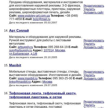
Продажа оборудования, материалов и инструментов
для изготовления наружной рекламы: 3-D фрезера,
Редактировать
широкоформатные плоттеры, принтеры, наружная
Удалить
реклама, широкоформатная печать, дизайн
Добавить сайт
Сайт:
www.vodoley-art.com.ua
Телефон:
+38 (048)
777-4858
E-mail:
bolz@mail.ru
Дата последнего изменения: 05.03.2007
Арт Сэплай
14.
Материалы и оборудование для наружной рекламы.
Ручной инструмент для работы с листовыми
Редактировать
металлами.
Удалить
Сайт:
artsupply.ru
Телефон:
095 268-64-19
E-mail:
Добавить сайт
sup@artsupply.ru
Адрес:
107014, Москва,
ул.Бабаевская, д.1/8
Дата последнего изменения: 20.10.2005
Maxibit
15.
Мобильные стенды, выставочные стенды, стенды,
Редактировать
выставочное оборудование. Изготовление и дизайн.
Удалить
Сайт:
www.maxibit.ru
Телефон:
095 363-25-00
E-mail:
Добавить сайт
links@maxibit.ru
Адрес:
Москва
Дата последнего изменения: 29.07.2005
Тефлоновая лента, тефлоновый скотч,
16.
тефлоновая лакоткань и сетки
Редактировать
Тефлоновая лента, тефлоновый скотч, тефлоновая
Удалить
лакоткань и сетки (продажа, поставка)