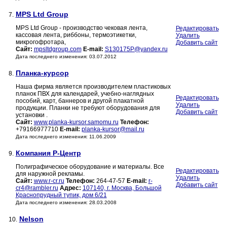
MPS Ltd Group
7.
MPS Ltd Group - производство чековая лента,
Редактировать
кассовая лента, риббоны, термоэтикетки,
Удалить
микрогофротара,
Добавить сайт
Сайт:
mpsltdgroup.com
E-mail:
S130175P@yandex.ru
Дата последнего изменения: 03.07.2012
Планка-курсор
8.
Наша фирма является производителем пластиковых
планок ПВХ для календарей, учебно-наглядных
Редактировать
пособий, карт, баннеров и другой плакатной
Удалить
продукции. Планки не требуют оборудования для
Добавить сайт
установки .
Сайт:
www.planka-kursor.samomu.ru
Телефон:
+79166977710
E-mail:
planka-kursor@mail.ru
Дата последнего изменения: 11.06.2009
Компания Р-Центр
9.
Полиграфическое оборудование и материалы. Все
Редактировать
для наружной рекламы.
Удалить
Сайт:
www.r-cr.ru
Телефон:
264-47-57
E-mail:
r-
Добавить сайт
cr4@rambler.ru
Адрес:
107140, г. Москва, Большой
Краснопрудный тупик, дом 6/21
Дата последнего изменения: 28.03.2008
Nelson
10.