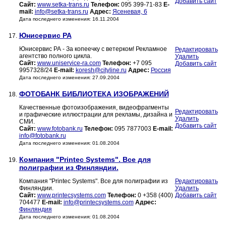
Добавить сайт
Сайт:
www.setka-trans.ru
Телефон:
095 399-71-83
E-
mail:
info@setka-trans.ru
Адрес:
Ясеневая, 6
Дата последнего изменения: 16.11.2004
Юнисервис РА
17.
Юнисервис РА - За копеечку с ветерком! Рекламное
Редактировать
агентство полного цикла.
Удалить
Сайт:
www.uniservice-ra.com
Телефон:
+7 095
Добавить сайт
9957328/24
E-mail:
koresh@cityline.ru
Адрес:
Россия
Дата последнего изменения: 27.09.2004
ФОТОБАНК БИБЛИОТЕКА ИЗОБРАЖЕНИЙ
18.
Качественные фотоизображения, видеофрагменты
Редактировать
и графические иллюстрации для рекламы, дизайна и
Удалить
СМИ.
Добавить сайт
Сайт:
www.fotobank.ru
Телефон:
095 7877003
E-mail:
info@fotobank.ru
Дата последнего изменения: 01.08.2004
Компания "Printec Systems". Bсе для
19.
полиграфии из Финляндии.
Компания "Printec Systems". Bсе для полиграфии из
Редактировать
Финляндии.
Удалить
Сайт:
www.printecsystems.com
Телефон:
0 +358 (400)
Добавить сайт
704477
E-mail:
info@printecsystems.com
Адрес:
Финляндия
Дата последнего изменения: 01.08.2004