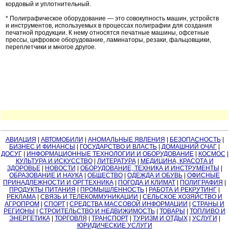
кордовый и уплотнительный.
* Полиграфическое оборудование — это совокупность машин, устройств
и инструментов, используемых в процессах полиграфии для создания
печатной продукции. К нему относятся печатные машины, офсетные
прессы, цифровое оборудование, ламинаторы, резаки, фальцовщики,
переплетчики и многое другое.
АВИАЦИЯ
|
АВТОМОБИЛИ
|
АНОМАЛЬНЫЕ ЯВЛЕНИЯ
|
БЕЗОПАСНОСТЬ
|
БИЗНЕС И ФИНАНСЫ
|
ГОСУДАРСТВО И ВЛАСТЬ
|
ДОМАШНИЙ ОЧАГ
|
ДОСУГ
|
ИНФОРМАЦИОННЫЕ ТЕХНОЛОГИИ И ОБОРУДОВАНИЕ
|
КОСМОС
|
КУЛЬТУРА И ИСКУССТВО
|
ЛИТЕРАТУРА
|
МЕДИЦИНА, КРАСОТА И
ЗДОРОВЬЕ
|
НОВОСТИ
|
ОБОРУДОВАНИЕ, ТЕХНИКА И ИНСТРУМЕНТЫ
|
ОБРАЗОВАНИЕ И НАУКА
|
ОБЩЕСТВО
|
ОДЕЖДА И ОБУВЬ
|
ОФИСНЫЕ
ПРИНАДЛЕЖНОСТИ И ОРГТЕХНИКА
|
ПОГОДА И КЛИМАТ
|
ПОЛИГРАФИЯ
|
ПРОДУКТЫ ПИТАНИЯ
|
ПРОМЫШЛЕННОСТЬ
|
РАБОТА И РЕКРУТИНГ
|
РЕКЛАМА
|
СВЯЗЬ И ТЕЛЕКОММУНИКАЦИИ
|
СЕЛЬСКОЕ ХОЗЯЙСТВО И
АГРОПРОМ
|
СПОРТ
|
СРЕДСТВА МАССОВОЙ ИНФОРМАЦИИ
|
СТРАНЫ И
РЕГИОНЫ
|
СТРОИТЕЛЬСТВО И НЕДВИЖИМОСТЬ
|
ТОВАРЫ
|
ТОПЛИВО И
ЭНЕРГЕТИКА
|
ТОРГОВЛЯ
|
ТРАНСПОРТ
|
ТУРИЗМ И ОТДЫХ
|
УСЛУГИ
|
ЮРИДИЧЕСКИЕ УСЛУГИ