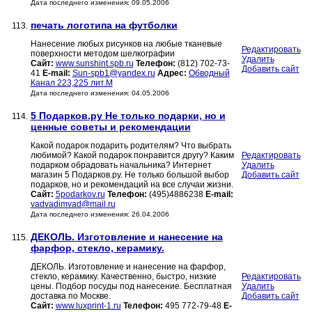
Дата последнего изменения: 09.05.2006
печать логотипа на футболки
113.
Нанесение любых рисунков на любые тканевые
Редактировать
поверхности методом шелкографии
Удалить
Сайт:
www.sunshint.spb.ru
Телефон:
(812) 702-73-
Добавить сайт
41
E-mail:
Sun-spb1@yandex.ru
Адрес:
Обводный
Канал 223,225 лит.М
Дата последнего изменения: 04.05.2006
5 Подарков.ру Не только подарки, но и
114.
ценные советы и рекомендации
Какой подарок подарить родителям? Что выбрать
любимой? Какой подарок понравится другу? Каким
Редактировать
подарком обрадовать начальника? Интернет
Удалить
магазин 5 Подарков.ру. Не только большой выбор
Добавить сайт
подарков, но и рекомендаций на все случаи жизни.
Сайт:
5podarkov.ru
Телефон:
(495)4886238
E-mail:
vadvadimvad@mail.ru
Дата последнего изменения: 26.04.2006
ДЕКОЛЬ. Изготовление и нанесение на
115.
фарфор, стекло, керамику.
ДЕКОЛЬ. Изготовление и нанесение на фарфор,
стекло, керамику. Качественно, быстро, низкие
Редактировать
цены. Подбор посуды под нанесение. Бесплатная
Удалить
доставка по Москве.
Добавить сайт
Сайт:
www.luxprint-1.ru
Телефон:
495 772-79-48
E-