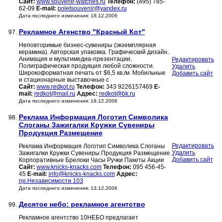
Сайт:
www.souvenir-watches.ru
Телефон:
(495) 785-
62-09
E-mail:
poletsouvenir@yandex.ru
Дата последнего изменения: 18.12.2006
Рекламное Агенство "Красный Кот"
97.
Неповторимые бизнес-сувениры (экземплярная
керамика). Авторская упаковка. Графический дизайн.
Анимация и мультимедиа-презентации.
Редактировать
Полиграфическая продукция любой сложности.
Удалить
Широкоформатная печать от $6,5 кв./м. Мобильные
Добавить сайт
и стационарные выставочные с
Сайт:
www.redkot.ru
Телефон:
343 9226157469
E-
mail:
redkot@mail.ru
Адрес:
redkot@bk.ru
Дата последнего изменения: 18.12.2006
Реклама Информация Логотип Символика
98.
Слоганы Зажигалки Кружки Сувениры
Продукция Размещение
Редактировать
Реклама Информация Логотип Символика Слоганы
Удалить
Зажигалки Кружки Сувениры Продукция Размещение
Добавить сайт
Корпоративные Брелоки Часы Ручки Пакеты Акции
Сайт:
www.knicks-knacks.com
Телефон:
095 456-45-
45
E-mail:
info@knicks-knacks.com
Адрес:
пр.Независимости 103
Дата последнего изменения: 13.12.2006
Десятое небо: рекламное агентство
99.
Рекламное агентство 10НЕБО предлагает