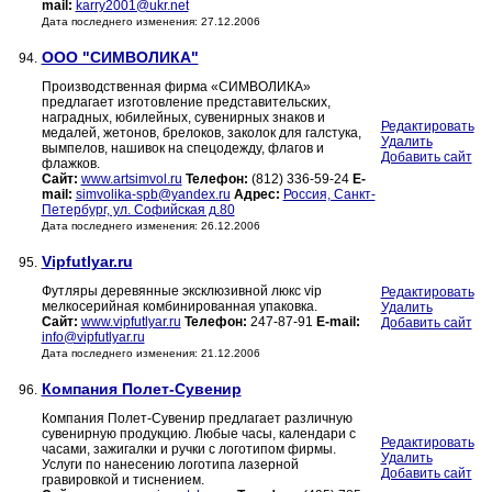
mail:
karry2001@ukr.net
Дата последнего изменения: 27.12.2006
ООО "СИМВОЛИКА"
94.
Производственная фирма «СИМВОЛИКА»
предлагает изготовление представительских,
наградных, юбилейных, сувенирных знаков и
Редактировать
медалей, жетонов, брелоков, заколок для галстука,
Удалить
вымпелов, нашивок на спецодежду, флагов и
Добавить сайт
флажков.
Сайт:
www.artsimvol.ru
Телефон:
(812) 336-59-24
E-
mail:
simvolika-spb@yandex.ru
Адрес:
Россия, Санкт-
Петербург, ул. Софийская д.80
Дата последнего изменения: 26.12.2006
Vipfutlyar.ru
95.
Футляры деревянные эксклюзивной люкс vip
Редактировать
мелкосерийная комбинированная упаковка.
Удалить
Сайт:
www.vipfutlyar.ru
Телефон:
247-87-91
E-mail:
Добавить сайт
info@vipfutlyar.ru
Дата последнего изменения: 21.12.2006
Компания Полет-Сувенир
96.
Компания Полет-Сувенир предлагает различную
сувенирную продукцию. Любые часы, календари с
Редактировать
часами, зажигалки и ручки с логотипом фирмы.
Удалить
Услуги по нанесению логотипа лазерной
Добавить сайт
гравировкой и тиснением.