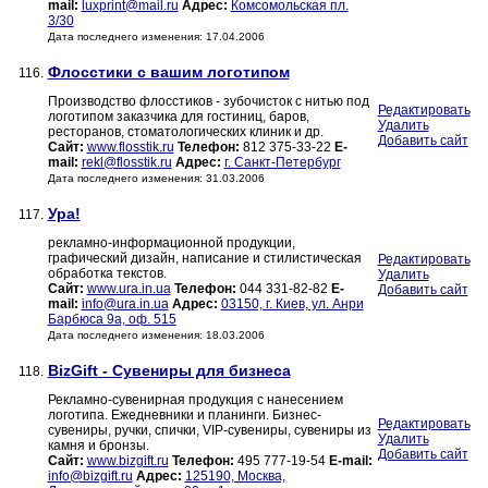
mail:
luxprint@mail.ru
Адрес:
Комсомольская пл.
3/30
Дата последнего изменения: 17.04.2006
Флосстики с вашим логотипом
116.
Производство флосстиков - зубочисток с нитью под
Редактировать
логотипом заказчика для гостиниц, баров,
Удалить
ресторанов, стоматологических клиник и др.
Добавить сайт
Сайт:
www.flosstik.ru
Телефон:
812 375-33-22
E-
mail:
rekl@flosstik.ru
Адрес:
г. Санкт-Петербург
Дата последнего изменения: 31.03.2006
Ура!
117.
рекламно-информационной продукции,
графический дизайн, написание и стилистическая
Редактировать
обработка текстов.
Удалить
Сайт:
www.ura.in.ua
Телефон:
044 331-82-82
E-
Добавить сайт
mail:
info@ura.in.ua
Адрес:
03150, г. Киев, ул. Анри
Барбюса 9а, оф. 515
Дата последнего изменения: 18.03.2006
BizGift - Сувениры для бизнеса
118.
Рекламно-сувенирная продукция с нанесением
логотипа. Ежедневники и планинги. Бизнес-
Редактировать
сувениры, ручки, спички, VIP-сувениры, сувениры из
Удалить
камня и бронзы.
Добавить сайт
Сайт:
www.bizgift.ru
Телефон:
495 777-19-54
E-mail:
info@bizgift.ru
Адрес:
125190, Москва,