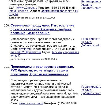
рекламные ручки, рекламные кружки, бизнес-
Редактировать
сувениры, сувенирку.
Удалить
Сайт:
www.10nebo.ru
Телефон:
589-64-08
E-mail:
Добавить сайт
info@10nebo.ru
Адрес:
Олимпийский проспект д 16
под 9А
Дата последнего изменения: 13.12.2006
Сувенирная продукция. Изготовление
100.
призов из стекла. Лазерная графика,
спекание, матирование.
Редактировать
Изготовление сувениров, призов и подакров из
Удалить
стекла по эксклюзивным технологиям.
Добавить сайт
Специальные условия для рекламных агентств.
Сайт:
crystaly.ru
Телефон:
495 782-61-34
E-mail:
maxim2020@yandex.ru
Адрес:
Москва, сторожевая
ул. д 37
Дата последнего изменения: 21.11.2006
Производим и реализуем рекламные:
101.
PVC брелоки, монетницы с вашим
логотипом, брелки металлические
Производим и реализуем - монетницы
пластиковые, монетницы с полиграфической
Редактировать
вставкой, монетницы из меламина, брелки
Удалить
металлические и другие рекламные материалы
Добавить сайт
индивидуального дизайна от компании Новус Ком.
Вашу рекламу, увидят все ваши потенциальные
заказ
Сайт:
www.novus-com.ru
Телефон:
(495) 584 6387