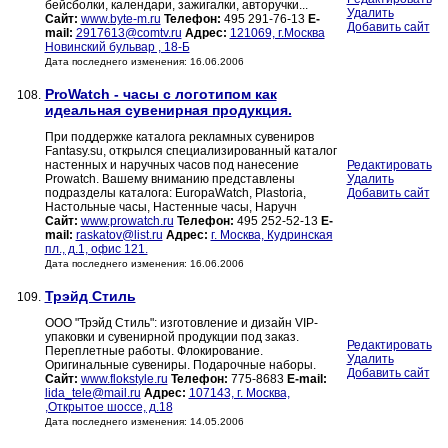
бейсболки, календари, зажигалки, авторучки...
Удалить
Сайт:
www.byte-m.ru
Телефон:
495 291-76-13
E-
Добавить сайт
mail:
2917613@comtv.ru
Адрес:
121069, г.Москва
Новинский бульвар , 18-Б
Дата последнего изменения: 16.06.2006
ProWatch - часы с логотипом как
108.
идеальная сувенирная продукция.
При поддержке каталога рекламных сувениров
Fantasy.su, открылся специализированный каталог
настенных и наручных часов под нанесение
Редактировать
Prowatch. Вашему вниманию представлены
Удалить
подразделы каталога: EuropaWatch, Plastoria,
Добавить сайт
Настольные часы, Настенные часы, Наручн
Сайт:
www.prowatch.ru
Телефон:
495 252-52-13
E-
mail:
raskatov@list.ru
Адрес:
г. Москва, Кудринская
пл., д.1, офис 121.
Дата последнего изменения: 16.06.2006
Трэйд Стиль
109.
ООО "Трэйд Стиль": изготовление и дизайн VIP-
упаковки и сувенирной продукции под заказ.
Редактировать
Переплетные работы. Флокирование.
Удалить
Оригинальные сувениры. Подарочные наборы.
Добавить сайт
Сайт:
www.flokstyle.ru
Телефон:
775-8683
E-mail:
lida_tele@mail.ru
Адрес:
107143, г. Москва,
,Открытое шоссе, д.18
Дата последнего изменения: 14.05.2006