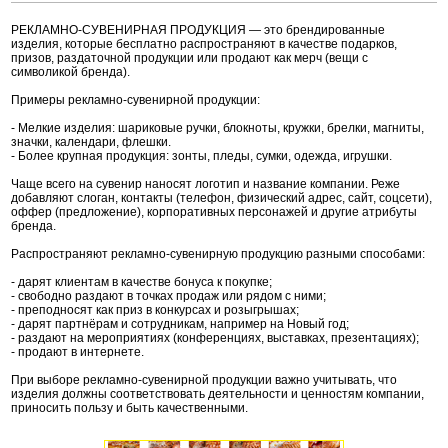
РЕКЛАМНО-СУВЕНИРНАЯ ПРОДУКЦИЯ — это брендированные
изделия, которые бесплатно распространяют в качестве подарков,
призов, раздаточной продукции или продают как мерч (вещи с
символикой бренда).
Примеры рекламно-сувенирной продукции:
- Мелкие изделия: шариковые ручки, блокноты, кружки, брелки, магниты,
значки, календари, флешки.
- Более крупная продукция: зонты, пледы, сумки, одежда, игрушки.
Чаще всего на сувенир наносят логотип и название компании. Реже
добавляют слоган, контакты (телефон, физический адрес, сайт, соцсети),
оффер (предложение), корпоративных персонажей и другие атрибуты
бренда.
Распространяют рекламно-сувенирную продукцию разными способами:
- дарят клиентам в качестве бонуса к покупке;
- свободно раздают в точках продаж или рядом с ними;
- преподносят как приз в конкурсах и розыгрышах;
- дарят партнёрам и сотрудникам, например на Новый год;
- раздают на мероприятиях (конференциях, выставках, презентациях);
- продают в интернете.
При выборе рекламно-сувенирной продукции важно учитывать, что
изделия должны соответствовать деятельности и ценностям компании,
приносить пользу и быть качественными.