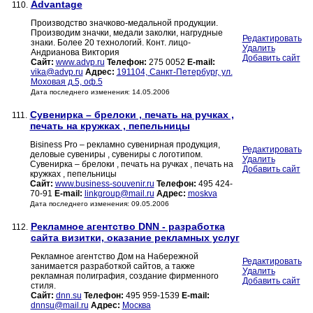
Advantage
110.
Производство значково-медальной продукции.
Производим значки, медали заколки, нагрудные
Редактировать
знаки. Более 20 технологий. Конт. лицо-
Удалить
Андрианова Виктория
Добавить сайт
Сайт:
www.advp.ru
Телефон:
275 0052
E-mail:
vika@advp.ru
Адрес:
191104, Санкт-Петербург, ул.
Моховая д.5, оф.5
Дата последнего изменения: 14.05.2006
Сувенирка – брелоки , печать на ручках ,
111.
печать на кружках , пепельницы
Bisiness Pro – рекламно сувенирная продукция,
Редактировать
деловые сувениры , сувениры с логотипом.
Удалить
Сувенирка – брелоки , печать на ручках , печать на
Добавить сайт
кружках , пепельницы
Сайт:
www.business-souvenir.ru
Телефон:
495 424-
70-91
E-mail:
linkgroup@mail.ru
Адрес:
moskva
Дата последнего изменения: 09.05.2006
Рекламное агентство DNN - разработка
112.
сайта визитки, оказание рекламных услуг
Рекламное агентство Дом на Набережной
Редактировать
занимается разработкой сайтов, а также
Удалить
рекламная полиграфия, создание фирменного
Добавить сайт
стиля.
Сайт:
dnn.su
Телефон:
495 959-1539
E-mail:
dnnsu@mail.ru
Адрес:
Москва