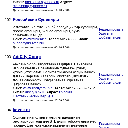
E-mail:
melisenta@yandex.ru
Адрес:
melisenta@yandex.ru
Дата последнего изменения: 18.10.2006
Российские Сувениры
102.
Изготавление сувенирной продукции: vip-сувениры,
Редактировать
промо-сувениры, бизнес-сувениры, ручки,
Удалить
зажигалки и мн.др.
Добавить сайт
Сайт:
www.rsuvenir.ru
Телефон:
24385
E-mail:
support@rsuvenir.ru
Дата последнего изменения: 03.10.2006
Art City Group
103.
Рекламно-производственная фирма. Нанесение
изображения на рекламные сувениры ручки,
кружки, футболки. Полиграфические услуги печать,
Редактировать
дизайн, верстка. Каталоги, листовки, визитки -
Удалить
любая сложность. Трафаретная, офсетная,
Добавить сайт
цифровая печать.
Сайт:
www.artcitygroup.ru
Телефон:
495 980-24-12
E-mail:
artcity@bk.ru
Адрес:
г.Москва,
Наставнический пер. д.3
Дата последнего изменения: 27.09.2006
kovrik.ru
104.
Офисные напольные коврики идеальные
рекламоносители для BTL акции, оформления мест
Редактировать
продаж. Цветной коврик привлечет внимание
Удалить