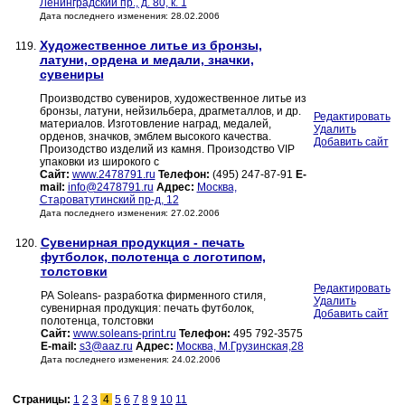
Ленинградский пр., д. 80, к. 1
Дата последнего изменения: 28.02.2006
Художественное литье из бронзы,
119.
латуни, ордена и медали, значки,
сувениры
Производство сувениров, художественное литье из
бронзы, латуни, нейзильбера, драгметаллов, и др.
Редактировать
материалов. Изготовление наград, медалей,
Удалить
орденов, значков, эмблем высокого качества.
Добавить сайт
Произодство изделий из камня. Произодство VIP
упаковки из широкого с
Сайт:
www.2478791.ru
Телефон:
(495) 247-87-91
E-
mail:
info@2478791.ru
Адрес:
Москва,
Староватутинский пр-д, 12
Дата последнего изменения: 27.02.2006
Сувенирная продукция - печать
120.
футболок, полотенца с логотипом,
толстовки
Редактировать
РА Soleans- разработка фирменного стиля,
Удалить
cувенирная продукция: печать футболок,
Добавить сайт
полотенца, толстовки
Сайт:
www.soleans-print.ru
Телефон:
495 792-3575
E-mail:
s3@aaz.ru
Адрес:
Москва, М.Грузинская,28
Дата последнего изменения: 24.02.2006
Страницы:
1
2
3
4
5
6
7
8
9
10
11