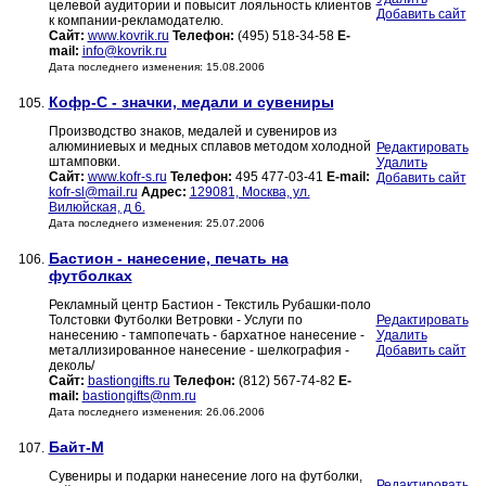
целевой аудитории и повысит лояльность клиентов
Добавить сайт
к компании-рекламодателю.
Сайт:
www.kovrik.ru
Телефон:
(495) 518-34-58
E-
mail:
info@kovrik.ru
Дата последнего изменения: 15.08.2006
Кофр-С - значки, медали и сувениры
105.
Производство знаков, медалей и сувениров из
алюминиевых и медных сплавов методом холодной
Редактировать
штамповки.
Удалить
Сайт:
www.kofr-s.ru
Телефон:
495 477-03-41
E-mail:
Добавить сайт
kofr-sl@mail.ru
Адрес:
129081, Москва, ул.
Вилюйская, д 6.
Дата последнего изменения: 25.07.2006
Бастион - нанесение, печать на
106.
футболках
Рекламный центр Бастион - Текстиль Рубашки-поло
Толстовки Футболки Ветровки - Услуги по
Редактировать
нанесению - тампопечать - бархатное нанесение -
Удалить
металлизированное нанесение - шелкография -
Добавить сайт
деколь/
Сайт:
bastiongifts.ru
Телефон:
(812) 567-74-82
E-
mail:
bastiongifts@nm.ru
Дата последнего изменения: 26.06.2006
Байт-М
107.
Сувениры и подарки нанесение лого на футболки,
Редактировать