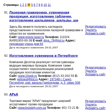
Страницы:
1
2
3
4
5
6
7
8
9
10
11
Лазерная гравировка, сувенирная
91.
продукция, изготовление табличек,
изготовление шильдиков, шильды, ши
Редактировать
Здесь Вы можете получить наглядное
Удалить
представление о технологии лазерной гравировки и
Добавить сайт
областях ее применения.
Сайт:
www.gravis-laser.ru
Телефон:
111024
8(495)303-00-38
E-mail:
dina_78@list.ru
Адрес:
перовская улица дом 65
Дата последнего изменения: 29.01.2007
Изготовление сувениров в Петербурге
92.
Компания Десятка реализует оптом сувениры
ведущих мировых брэндов. Компания также
Редактировать
осуществляет персонализацию реализуемой
Удалить
продукции логотипами клиентов.
Добавить сайт
Сайт:
www.10spb.ru
Телефон:
(812) 33-202-55
E-
mail:
yellowst@list.ru
Адрес:
197348 г. Санкт-
Петербург, наб. канала Грибоедова, д. 5, офис 506
Дата последнего изменения: 26.01.2007
АРкА
93.
Торговая марка "АРкА" предлагает широкий
Редактировать
ассортимент промо-продукции.
Удалить
Сайт:
www.braslety.com.ua
Телефон:
401-72-21
E-
Добавить сайт